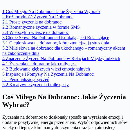
1
Coś Miłego Na Dobranoc: Jakie Życzenia Wybrać?
2
Różnorodność Życzeń Na Dobranoc
2.1
Proste życzenia na dobranoc
2.2
Romantyczne życzenia w formie SMS
2.3
Wierszyki i wiersze na dobranoc
3
Ciepłe Słowa Na Dobranoc: Uspokajające i Relaksujące
3.1
Ciepłe słowa na dobranoc, które zmniejszają stres dnia
3.2
Miłe słowa na dobranoc dla ukochanego – romantyczny akcent
na zakończenie dnia
4
Znaczenie Życzeń Na Dobranoc w Relacjach Międzyludzkich
4.1
Życzenia na dobranoc jako miły gest
4.2
Budowanie głębszych więzi emocjonalnych
5
Inspiracje i Pomysły Na Życzenia Na Dobranoc
5.1
Personalizacja życzeń
5.2
Kreatywne życzenia i miłe gesty
Coś Miłego Na Dobranoc: Jakie Życzenia
Wybrać?
Życzenia na dobranoc to doskonały sposób na wyrażenie emocji i
dodanie pozytywnej energii przed snem. Wybór odpowiednich słów
zależy od tego, z kim mamy do czynienia oraz jaką atmosferę