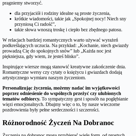
pragniemy stworzyć.
dla przyjaciół i rodziny idealne są proste życzenia,
krótkie wiadomości, takie jak „Spokojnej nocy! Niech sny
przyniosą Ci radość”,
takie słowa wnoszą troskę i ciepło bez zbędnego patosu.
W relacjach bardziej romantycznych warto używać wyrażeń
podkreślających uczucia. Na przykład: „Kochanie, niech gwiazdy
prowadzą Cię do spokojnych snów” lub „Każda noc jest
piękniejsza, gdy wiem, że jesteś blisko”.
Inspirujące wiersze mogą stanowić kreatywne zakończenie dnia.
Romantyczne wersy czy cytaty o księżycu i gwiazdach dodają
artystycznego wymiaru naszym życzeniom.
Personalizując życzenia, możemy nadać im wyjątkowości
poprzez odniesienie do wspólnych przeżyć czy ulubionych
tematów odbiorcy.
To sympatyczny gest i sposób na pogłębianie
więzi emocjonalnych. Dbajmy więc o to, by nasze wieczorne
pozdrowienia były pełne serdeczności i szczerości.
Różnorodność Życzeń Na Dobranoc
Życzenia na dobranoc mogą przybierać wiele form, od prostych