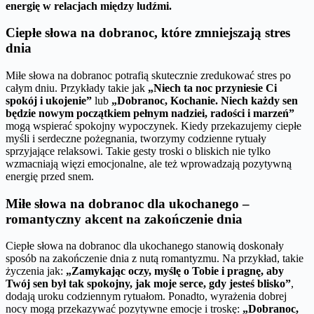
energię w relacjach między ludźmi.
Ciepłe słowa na dobranoc, które zmniejszają stres
dnia
Miłe słowa na dobranoc potrafią skutecznie zredukować stres po
całym dniu. Przykłady takie jak
„Niech ta noc przyniesie Ci
spokój i ukojenie”
lub
„Dobranoc, Kochanie. Niech każdy sen
będzie nowym początkiem pełnym nadziei, radości i marzeń”
mogą wspierać spokojny wypoczynek. Kiedy przekazujemy ciepłe
myśli i serdeczne pożegnania, tworzymy codzienne rytuały
sprzyjające relaksowi. Takie gesty troski o bliskich nie tylko
wzmacniają więzi emocjonalne, ale też wprowadzają pozytywną
energię przed snem.
Miłe słowa na dobranoc dla ukochanego –
romantyczny akcent na zakończenie dnia
Ciepłe słowa na dobranoc dla ukochanego stanowią doskonały
sposób na zakończenie dnia z nutą romantyzmu. Na przykład, takie
życzenia jak:
„Zamykając oczy, myślę o Tobie i pragnę, aby
Twój sen był tak spokojny, jak moje serce, gdy jesteś blisko”
,
dodają uroku codziennym rytuałom. Ponadto, wyrażenia dobrej
nocy mogą przekazywać pozytywne emocje i troskę:
„Dobranoc,