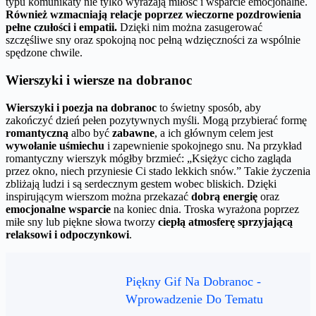
typu komunikaty nie tylko wyrażają miłość i wsparcie emocjonalne.
Również wzmacniają relacje poprzez wieczorne pozdrowienia
pełne czułości i empatii.
Dzięki nim można zasugerować
szczęśliwe sny oraz spokojną noc pełną wdzięczności za wspólnie
spędzone chwile.
Wierszyki i wiersze na dobranoc
Wierszyki i poezja na dobranoc
to świetny sposób, aby
zakończyć dzień pełen pozytywnych myśli. Mogą przybierać formę
romantyczną
albo być
zabawne
, a ich głównym celem jest
wywołanie uśmiechu
i zapewnienie spokojnego snu. Na przykład
romantyczny wierszyk mógłby brzmieć: „Księżyc cicho zagląda
przez okno, niech przyniesie Ci stado lekkich snów.” Takie życzenia
zbliżają ludzi i są serdecznym gestem wobec bliskich. Dzięki
inspirującym wierszom można przekazać
dobrą energię
oraz
emocjonalne wsparcie
na koniec dnia. Troska wyrażona poprzez
miłe sny lub piękne słowa tworzy
ciepłą atmosferę sprzyjającą
relaksowi i odpoczynkowi
.
Piękny Gif Na Dobranoc -
Wprowadzenie Do Tematu