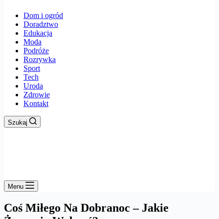
Dom i ogród
Doradztwo
Edukacja
Moda
Podróże
Rozrywka
Sport
Tech
Uroda
Zdrowie
Kontakt
Szukaj
Menu
Coś Miłego Na Dobranoc – Jakie