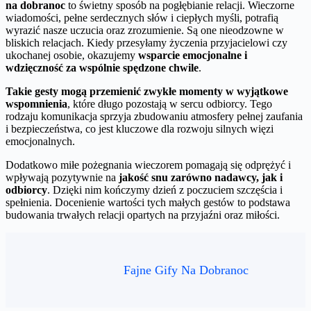
na dobranoc
to świetny sposób na pogłębianie relacji. Wieczorne
wiadomości, pełne serdecznych słów i ciepłych myśli, potrafią
wyrazić nasze uczucia oraz zrozumienie. Są one nieodzowne w
bliskich relacjach. Kiedy przesyłamy życzenia przyjacielowi czy
ukochanej osobie, okazujemy
wsparcie emocjonalne i
wdzięczność za wspólnie spędzone chwile
.
Takie gesty mogą przemienić zwykłe momenty w wyjątkowe
wspomnienia
, które długo pozostają w sercu odbiorcy. Tego
rodzaju komunikacja sprzyja zbudowaniu atmosfery pełnej zaufania
i bezpieczeństwa, co jest kluczowe dla rozwoju silnych więzi
emocjonalnych.
Dodatkowo miłe pożegnania wieczorem pomagają się odprężyć i
wpływają pozytywnie na
jakość snu zarówno nadawcy, jak i
odbiorcy
. Dzięki nim kończymy dzień z poczuciem szczęścia i
spełnienia. Docenienie wartości tych małych gestów to podstawa
budowania trwałych relacji opartych na przyjaźni oraz miłości.
Fajne Gify Na Dobranoc