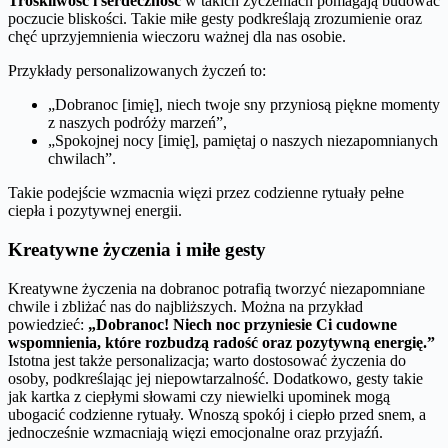
Troskliwość i serdeczność
w takich życzeniach pomagają budować
poczucie bliskości. Takie miłe gesty podkreślają zrozumienie oraz
chęć uprzyjemnienia wieczoru ważnej dla nas osobie.
Przykłady personalizowanych życzeń to:
„Dobranoc [imię], niech twoje sny przyniosą piękne momenty
z naszych podróży marzeń”,
„Spokojnej nocy [imię], pamiętaj o naszych niezapomnianych
chwilach”.
Takie podejście wzmacnia więzi przez codzienne rytuały pełne
ciepła i pozytywnej energii.
Kreatywne życzenia i miłe gesty
Kreatywne życzenia na dobranoc potrafią tworzyć niezapomniane
chwile i zbliżać nas do najbliższych. Można na przykład
powiedzieć:
„Dobranoc! Niech noc przyniesie Ci cudowne
wspomnienia, które rozbudzą radość oraz pozytywną energię.”
Istotna jest także personalizacja; warto dostosować życzenia do
osoby, podkreślając jej niepowtarzalność. Dodatkowo, gesty takie
jak kartka z ciepłymi słowami czy niewielki upominek mogą
ubogacić codzienne rytuały. Wnoszą spokój i ciepło przed snem, a
jednocześnie wzmacniają więzi emocjonalne oraz przyjaźń.