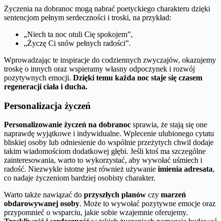
Życzenia na dobranoc mogą nabrać poetyckiego charakteru dzięki
sentencjom pełnym serdeczności i troski, na przykład:
„Niech ta noc otuli Cię spokojem”,
„Życzę Ci snów pełnych radości”.
Wprowadzając te inspiracje do codziennych zwyczajów, okazujemy
troskę o innych oraz wspieramy własny odpoczynek i rozwój
pozytywnych emocji.
Dzięki temu każda noc staje się czasem
regeneracji ciała i ducha.
Personalizacja życzeń
Personalizowanie życzeń na dobranoc
sprawia, że stają się one
naprawdę wyjątkowe i indywidualne. Wplecenie ulubionego cytatu
bliskiej osoby lub odniesienie do wspólnie przeżytych chwil dodaje
takim wiadomościom dodatkowej głębi. Jeśli ktoś ma szczególne
zainteresowania, warto to wykorzystać, aby wywołać uśmiech i
radość. Niezwykle istotne jest również używanie
imienia adresata
,
co nadaje życzeniom bardziej osobisty charakter.
Warto także nawiązać do
przyszłych planów
czy
marzeń
obdarowywanej osoby
. Może to wywołać pozytywne emocje oraz
przypomnieć o wsparciu, jakie sobie wzajemnie oferujemy.