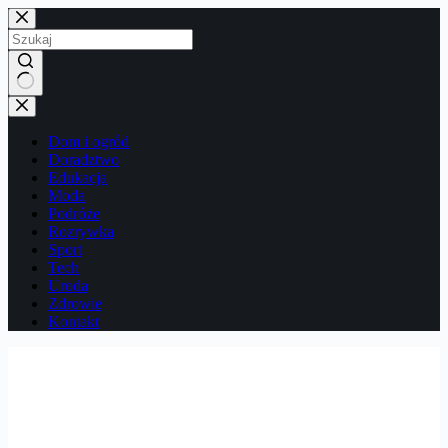
Przejdź
do
treści
Brak
wyników
Dom i ogród
Doradztwo
Edukacja
Moda
Podróże
Rozrywka
Sport
Tech
Uroda
Zdrowie
Kontakt