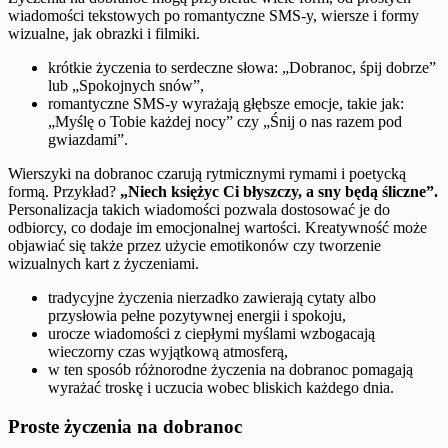
wiadomości tekstowych po romantyczne SMS-y, wiersze i formy
wizualne, jak obrazki i filmiki.
krótkie życzenia to serdeczne słowa: „Dobranoc, śpij dobrze”
lub „Spokojnych snów”,
romantyczne SMS-y wyrażają głębsze emocje, takie jak:
„Myślę o Tobie każdej nocy” czy „Śnij o nas razem pod
gwiazdami”.
Wierszyki na dobranoc czarują rytmicznymi rymami i poetycką
formą. Przykład?
„Niech księżyc Ci błyszczy, a sny będą śliczne”.
Personalizacja takich wiadomości pozwala dostosować je do
odbiorcy, co dodaje im emocjonalnej wartości. Kreatywność może
objawiać się także przez użycie emotikonów czy tworzenie
wizualnych kart z życzeniami.
tradycyjne życzenia nierzadko zawierają cytaty albo
przysłowia pełne pozytywnej energii i spokoju,
urocze wiadomości z ciepłymi myślami wzbogacają
wieczorny czas wyjątkową atmosferą,
w ten sposób różnorodne życzenia na dobranoc pomagają
wyrażać troskę i uczucia wobec bliskich każdego dnia.
Proste życzenia na dobranoc