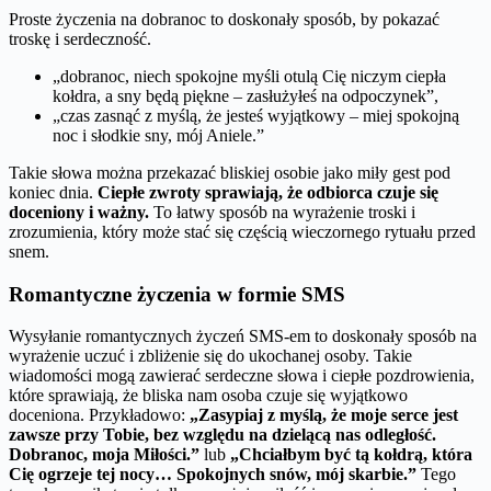
Proste życzenia na dobranoc to doskonały sposób, by pokazać
troskę i serdeczność.
„dobranoc, niech spokojne myśli otulą Cię niczym ciepła
kołdra, a sny będą piękne – zasłużyłeś na odpoczynek”,
„czas zasnąć z myślą, że jesteś wyjątkowy – miej spokojną
noc i słodkie sny, mój Aniele.”
Takie słowa można przekazać bliskiej osobie jako miły gest pod
koniec dnia.
Ciepłe zwroty sprawiają, że odbiorca czuje się
doceniony i ważny.
To łatwy sposób na wyrażenie troski i
zrozumienia, który może stać się częścią wieczornego rytuału przed
snem.
Romantyczne życzenia w formie SMS
Wysyłanie romantycznych życzeń SMS-em to doskonały sposób na
wyrażenie uczuć i zbliżenie się do ukochanej osoby. Takie
wiadomości mogą zawierać serdeczne słowa i ciepłe pozdrowienia,
które sprawiają, że bliska nam osoba czuje się wyjątkowo
doceniona. Przykładowo:
„Zasypiaj z myślą, że moje serce jest
zawsze przy Tobie, bez względu na dzielącą nas odległość.
Dobranoc, moja Miłości.”
lub
„Chciałbym być tą kołdrą, która
Cię ogrzeje tej nocy… Spokojnych snów, mój skarbie.”
Tego