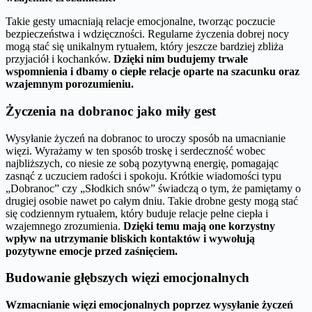
Takie gesty umacniają relacje emocjonalne, tworząc poczucie
bezpieczeństwa i wdzięczności. Regularne życzenia dobrej nocy
mogą stać się unikalnym rytuałem, który jeszcze bardziej zbliża
przyjaciół i kochanków.
Dzięki nim budujemy trwałe
wspomnienia i dbamy o ciepłe relacje oparte na szacunku oraz
wzajemnym porozumieniu.
Życzenia na dobranoc jako miły gest
Wysyłanie życzeń na dobranoc to uroczy sposób na umacnianie
więzi. Wyrażamy w ten sposób troskę i serdeczność wobec
najbliższych, co niesie ze sobą pozytywną energię, pomagając
zasnąć z uczuciem radości i spokoju. Krótkie wiadomości typu
„Dobranoc” czy „Słodkich snów” świadczą o tym, że pamiętamy o
drugiej osobie nawet po całym dniu. Takie drobne gesty mogą stać
się codziennym rytuałem, który buduje relacje pełne ciepła i
wzajemnego zrozumienia.
Dzięki temu mają one korzystny
wpływ na utrzymanie bliskich kontaktów i wywołują
pozytywne emocje przed zaśnięciem.
Budowanie głębszych więzi emocjonalnych
Wzmacnianie więzi emocjonalnych poprzez wysyłanie życzeń