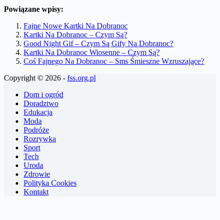
Powiązane wpisy:
Fajne Nowe Kartki Na Dobranoc
Kartki Na Dobranoc – Czym Są?
Good Night Gif – Czym Są Gify Na Dobranoc?
Kartki Na Dobranoc Wiosenne – Czym Są?
Coś Fajnego Na Dobranoc – Sms Śmieszne Wzruszające?
Copyright © 2026 -
fss.org.pl
Dom i ogród
Doradztwo
Edukacja
Moda
Podróże
Rozrywka
Sport
Tech
Uroda
Zdrowie
Polityka Cookies
Kontakt