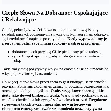
Ciepłe Słowa Na Dobranoc: Uspokajające
i Relaksujące
Ciepłe, pełne życzliwości słowa na dobranoc stanowią istotny
składnik naszych codziennych zwyczajów. Pomagają nam odprężyć
się i zredukować napięcie po całym dniu.
Kiedy wypowiadamy je
z serca i empatią, zapewniają spokojny nastrój przed snem.
dobranoc, niech przyśnią Ci się piękne sny pełne radości,
życzę Ci spokojnej nocy, aby każda gwiazda czuwała nad
Tobą.
Takie frazy mają pozytywny wpływ na emocje bliskich, umacniając
więzi poprzez troskę i zrozumienie.
Co więcej, ciepłe słowa przed snem to gest budujący serdeczność i
przyjaźń. Pomagają ukochanym zasnąć w poczuciu bezpieczeństwa,
otoczonymi dobrymi myślami.
Osoby wyjątkowe docenią takie
gesty jako dowód bliskości i troski.
Warto wtedy podziękować za
wspólne chwile dnia lub życzyć snów pełnych marzeń.
Regularne
stosowanie takich życzeń może stać się wartościowym
elementem tworzącym trwałe wspomnienia oraz pozytywną