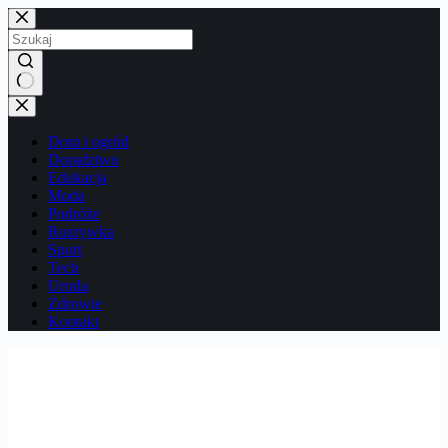
Przejdź
do
treści
Brak
wyników
Dom i ogród
Doradztwo
Edukacja
Moda
Podróże
Rozrywka
Sport
Tech
Uroda
Zdrowie
Kontakt