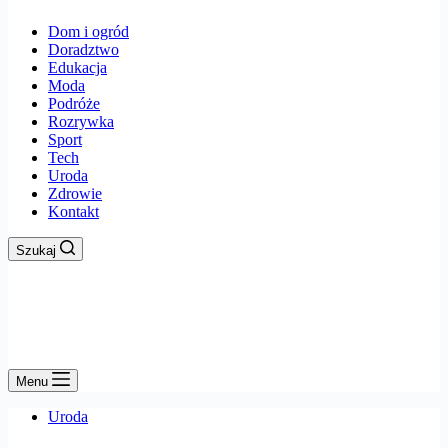
Dom i ogród
Doradztwo
Edukacja
Moda
Podróże
Rozrywka
Sport
Tech
Uroda
Zdrowie
Kontakt
Szukaj
Menu
Uroda