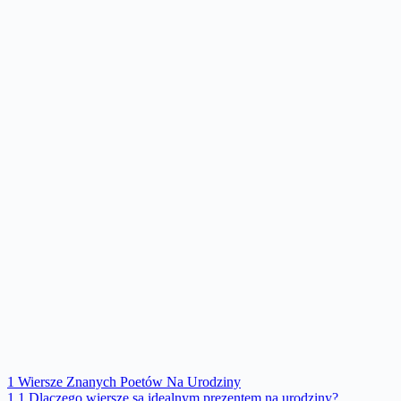
1
Wiersze Znanych Poetów Na Urodziny
1.1
Dlaczego wiersze są idealnym prezentem na urodziny?