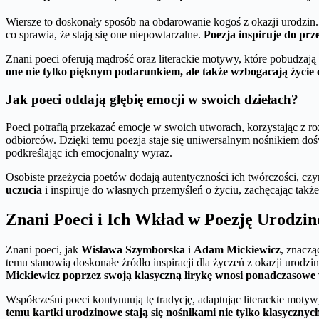
Wiersze to doskonały sposób na obdarowanie kogoś z okazji urodzin.
co sprawia, że stają się one niepowtarzalne.
Poezja inspiruje do prz
Znani poeci oferują mądrość oraz literackie motywy, które pobudzają
one nie tylko pięknym podarunkiem, ale także wzbogacają życie
Jak poeci oddają głębię emocji w swoich dziełach?
Poeci potrafią przekazać emocje w swoich utworach, korzystając z ro
odbiorców. Dzięki temu poezja staje się uniwersalnym nośnikiem dośw
podkreślając ich emocjonalny wyraz.
Osobiste przeżycia poetów dodają autentyczności ich twórczości, cz
uczucia
i inspiruje do własnych przemyśleń o życiu, zachęcając takż
Znani Poeci i Ich Wkład w Poezję Urodzi
Znani poeci, jak
Wisława Szymborska
i
Adam Mickiewicz
, znaczą
temu stanowią doskonałe źródło inspiracji dla życzeń z okazji urodz
Mickiewicz poprzez swoją klasyczną lirykę wnosi ponadczasowe 
Współcześni poeci kontynuują tę tradycję, adaptując literackie mot
temu kartki urodzinowe stają się nośnikami nie tylko klasycznych 