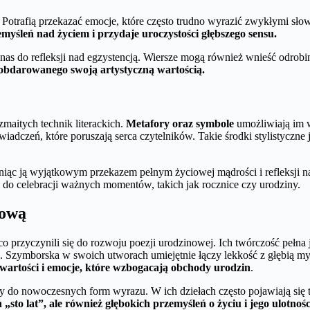
 Potrafią przekazać emocje, które często trudno wyrazić zwykłymi sło
emyśleń nad życiem i przydaje uroczystości głębszego sensu.
 nas do refleksji nad egzystencją. Wiersze mogą również wnieść odrob
 obdarowanego swoją artystyczną wartością.
zmaitych technik literackich.
Metafory oraz symbole
umożliwiają im 
iadczeń, które poruszają serca czytelników. Takie środki stylistyczne
yniąc ją wyjątkowym przekazem pełnym życiowej mądrości i refleksji n
e do celebracji ważnych momentów, takich jak rocznice czy urodziny.
nową
co przyczynili się do rozwoju poezji urodzinowej. Ich twórczość pełna j
in. Szymborska w swoich utworach umiejętnie łączy lekkość z głębią my
wartości i emocje, które wzbogacają obchody urodzin
.
ywy do nowoczesnych form wyrazu. W ich dziełach często pojawiają si
„sto lat”, ale również głębokich przemyśleń o życiu i jego ulotnośc