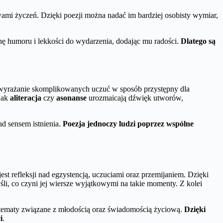
wami życzeń. Dzięki poezji można nadać im bardziej osobisty wymiar,
inę humoru i lekkości do wydarzenia, dodając mu radości.
Dlatego są
wyrażanie skomplikowanych uczuć w sposób przystępny dla
 jak
aliteracja
czy
asonanse
urozmaicają dźwięk utworów,
ad sensem istnienia.
Poezja jednoczy ludzi poprzez wspólne
est refleksji nad egzystencją, uczuciami oraz przemijaniem. Dzięki
śli, co czyni jej wiersze wyjątkowymi na takie momenty. Z kolei
ę tematy związane z młodością oraz świadomością życiową.
Dzięki
i
.