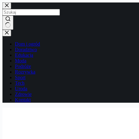
Przejdź
do
treści
Brak
wyników
Dom i ogród
Doradztwo
Edukacja
Moda
Podróże
Rozrywka
Sport
Tech
Uroda
Zdrowie
Kontakt