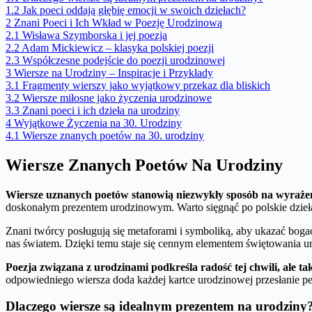
1.2
Jak poeci oddają głębię emocji w swoich dziełach?
2
Znani Poeci i Ich Wkład w Poezję Urodzinową
2.1
Wisława Szymborska i jej poezja
2.2
Adam Mickiewicz – klasyka polskiej poezji
2.3
Współczesne podejście do poezji urodzinowej
3
Wiersze na Urodziny – Inspiracje i Przykłady
3.1
Fragmenty wierszy jako wyjątkowy przekaz dla bliskich
3.2
Wiersze miłosne jako życzenia urodzinowe
3.3
Znani poeci i ich dzieła na urodziny
4
Wyjątkowe Życzenia na 30. Urodziny
4.1
Wiersze znanych poetów na 30. urodziny
Wiersze Znanych Poetów Na Urodziny
Wiersze uznanych poetów stanowią niezwykły sposób na wyrażen
doskonałym prezentem urodzinowym. Warto sięgnąć po polskie dzieła,
Znani twórcy posługują się metaforami i symboliką, aby ukazać bogac
nas światem. Dzięki temu staje się cennym elementem świętowania ur
Poezja związana z urodzinami podkreśla radość tej chwili, ale ta
odpowiedniego wiersza doda każdej kartce urodzinowej przesłanie pe
Dlaczego wiersze są idealnym prezentem na urodziny