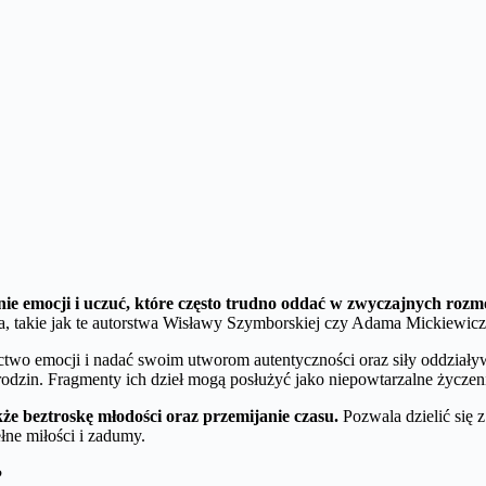
ie emocji i uczuć, które często trudno oddać w zwyczajnych roz
 takie jak te autorstwa Wisławy Szymborskiej czy Adama Mickiewicza, 
two emocji i nadać swoim utworom autentyczności oraz siły oddziaływa
odzin. Fragmenty ich dzieł mogą posłużyć jako niepowtarzalne życzen
kże beztroskę młodości oraz przemijanie czasu.
Pozwala dzielić się z
łne miłości i zadumy.
?