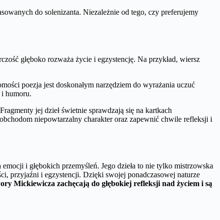
owanych do solenizanta. Niezależnie od tego, czy preferujemy
rczość głęboko rozważa życie i egzystencję. Na przykład, wiersz
omości poezja jest doskonałym narzędziem do wyrażania uczuć
 i humoru.
ragmenty jej dzieł świetnie sprawdzają się na kartkach
obchodom niepowtarzalny charakter oraz zapewnić chwile refleksji i
emocji i głębokich przemyśleń. Jego dzieła to nie tylko mistrzowska
i, przyjaźni i egzystencji. Dzięki swojej ponadczasowej naturze
ry Mickiewicza zachęcają do głębokiej refleksji nad życiem i są