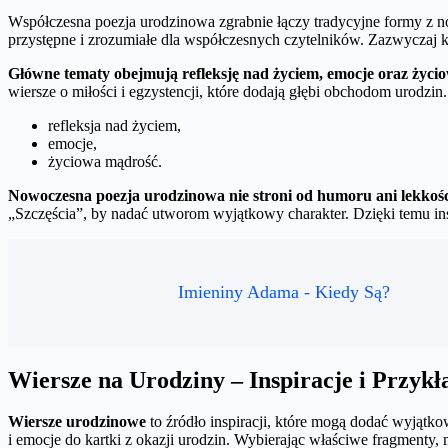
Współczesna poezja urodzinowa zgrabnie łączy tradycyjne formy z now
przystępne i zrozumiałe dla współczesnych czytelników. Zazwyczaj kró
Główne tematy obejmują refleksję nad życiem, emocje oraz życi
wiersze o miłości i egzystencji, które dodają głębi obchodom urodzin.
refleksja nad życiem,
emocje,
życiowa mądrość.
Nowoczesna poezja urodzinowa nie stroni od humoru ani lekkości
„Szczęścia”, by nadać utworom wyjątkowy charakter. Dzięki temu i
Imieniny Adama - Kiedy Są?
Wiersze na Urodziny – Inspiracje i Przykł
Wiersze urodzinowe
to źródło inspiracji, które mogą dodać wyjąt
i emocje do kartki z okazji urodzin. Wybierając właściwe fragmenty