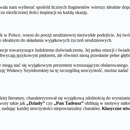
la nam wybierać spośród licznych fragmentów wierszy idealnie dopas
a niezliczonej ilości inspiracji na każdą okazję.
k w Polsce, wnosi do poezji urodzinowej niezwykłe podejście. Jej twó
 go idealnym do składania wyjątkowych życzeń urodzinowych.
cje towarzyszące ludzkiemu doświadczeniu. Jej pełna emocji i świad
chwycają językowym pięknem, ale również niosą przesłanie pełne głębi
rsze mogą stać się wyjątkowym prezentem wzruszającym obdarowanego. F
ezję Wisławy Szymborskiej na tę szczególną uroczystość, można nadać 
ej literatury, charakteryzował się wyjątkową zdolnością do wyrażania 
wory takie jak
„Dziady”
czy
„Pan Tadeusz”
obfitują w motywy miłośc
adając każdej uroczystości niepowtarzalny charakter.
Klasyczne utwo