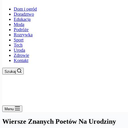
Dom i ogród
Doradztwo
Edukacja
Moda
Podróże
Rozrywka
Sport
Tech
Uroda
Zdrowie
Kontakt
Szukaj
Menu
Wiersze Znanych Poetów Na Urodziny