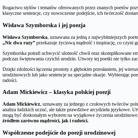
Bogactwo stylów i tematów oferowanych przez znanych poetów pozwa
klasyczne sentencje, czy nowoczesne podejście, ich twórczość dostarcz
Wisława Szymborska i jej poezja
Wisława Szymborska
, uznawana za jedną z najwybitniejszych poete
„Nic dwa razy”
przekazuje życiową mądrość i inspirację, co czyni
Szymborska potrafi uchwycić ulotność chwil oraz skomplikowane emo
podczas świętowania czyichś urodzin. Utwory tej poetki nie tylko za
Dzięki zdolności łączenia prostoty z głębokim przesłaniem, jej wie
urodzinowych lub jako sentencje na specjalne okazje. Wybierając po
radości.
Adam Mickiewicz – klasyka polskiej poezji
Adam Mickiewicz
, uznawany za jednego z czołowych twórców polski
analiza ludzkich uczuć, ale także prawdziwe arcydzieła językowe. Ut
mogą być doskonałym wyborem na wyjątkowe życzenia urodzinowe, n
źródłem zarówno mądrości, jak i radości.
Współczesne podejście do poezji urodzinowej