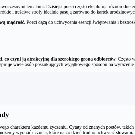
oczesnymi tematami. Dzisiejsi poeci często eksplorują różnorodne emocj
tkie i treściwe strofy idealnie pasują zarówno do kartek urodzinowych
ową mądrość.
Poeci dążą do uchwycenia esencji świętowania i beztrosk
, co czyni ją atrakcyjną dla szerokiego grona odbiorców.
Często wy
nspiruje wiele osób poszukujących wyjątkowego sposobu na wyrażenie
ady
kowego charakteru każdemu życzeniu. Cytaty od znanych poetów, taki
, możemy wyrazić uczucia, które na co dzień trudno uchwycić słowami.