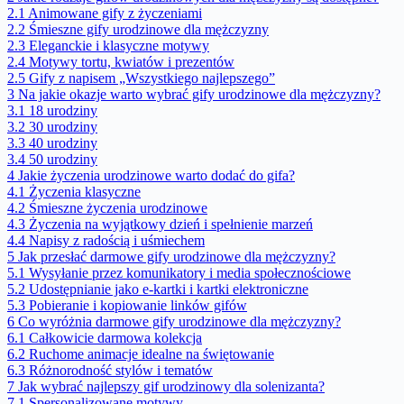
2.1
Animowane gify z życzeniami
2.2
Śmieszne gify urodzinowe dla mężczyzny
2.3
Eleganckie i klasyczne motywy
2.4
Motywy tortu, kwiatów i prezentów
2.5
Gify z napisem „Wszystkiego najlepszego”
3
Na jakie okazje warto wybrać gify urodzinowe dla mężczyzny?
3.1
18 urodziny
3.2
30 urodziny
3.3
40 urodziny
3.4
50 urodziny
4
Jakie życzenia urodzinowe warto dodać do gifa?
4.1
Życzenia klasyczne
4.2
Śmieszne życzenia urodzinowe
4.3
Życzenia na wyjątkowy dzień i spełnienie marzeń
4.4
Napisy z radością i uśmiechem
5
Jak przesłać darmowe gify urodzinowe dla mężczyzny?
5.1
Wysyłanie przez komunikatory i media społecznościowe
5.2
Udostępnianie jako e-kartki i kartki elektroniczne
5.3
Pobieranie i kopiowanie linków gifów
6
Co wyróżnia darmowe gify urodzinowe dla mężczyzny?
6.1
Całkowicie darmowa kolekcja
6.2
Ruchome animacje idealne na świętowanie
6.3
Różnorodność stylów i tematów
7
Jak wybrać najlepszy gif urodzinowy dla solenizanta?
7.1
Spersonalizowane motywy