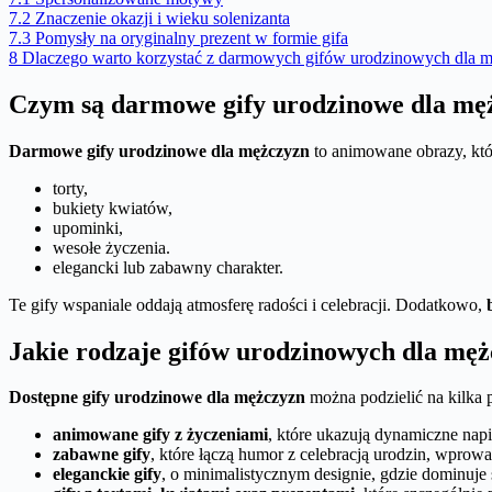
7.2
Znaczenie okazji i wieku solenizanta
7.3
Pomysły na oryginalny prezent w formie gifa
8
Dlaczego warto korzystać z darmowych gifów urodzinowych dla 
Czym są darmowe gify urodzinowe dla mę
Darmowe gify urodzinowe dla mężczyzn
to animowane obrazy, któ
torty,
bukiety kwiatów,
upominki,
wesołe życzenia.
elegancki lub zabawny charakter.
Te gify wspaniale oddają atmosferę radości i celebracji. Dodatkowo,
Jakie rodzaje gifów urodzinowych dla męż
Dostępne gify urodzinowe dla mężczyzn
można podzielić na kilka p
animowane gify z życzeniami
, które ukazują dynamiczne napis
zabawne gify
, które łączą humor z celebracją urodzin, wprowa
eleganckie gify
, o minimalistycznym designie, gdzie dominuje 