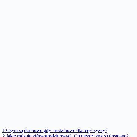
1
Czym są darmowe gify urodzinowe dla mężczyzny?
2
Jakie rodzaje gifów urodzinowych dla mężczyzny są dostępne?