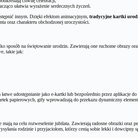
podkreślają chwilę celebracji,
nacząco ułatwia wyrażenie serdecznych życzeń.
ostępnić innym. Dzięki efektom animacyjnym,
tradycyjne kartki uro
ta oraz charakteru obchodzonej uroczystości.
ako sposób na świętowanie urodzin. Zawierają one ruchome obrazy ora
, takie jak:
 łatwe udostępnianie jako e-kartki lub bezpośrednio przez aplikacje d
artek papierowych, gify wprowadzają do przekazu dynamiczny element
 mają na celu rozweselenie jubilata. Zawierają radosne obrazki oraz p
ysyłania rodzinie i przyjaciołom, którzy cenią sobie lekki i dowcipny s