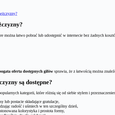
mężczyzny?
żczyzny?
re można łatwo pobrać lub udostępnić w internecie bez żadnych kosz
bogata oferta dostępnych gifów
sprawia, że z łatwością można znaleźć
czyzny są dostępne?
opularnych kategorii, które różnią się od siebie stylem i przeznaczen
y lub postacie składające gratulacje,
dzając radość i uśmiech w ten szczególny dzień,
stonowana kolorystyka i prostota formy,