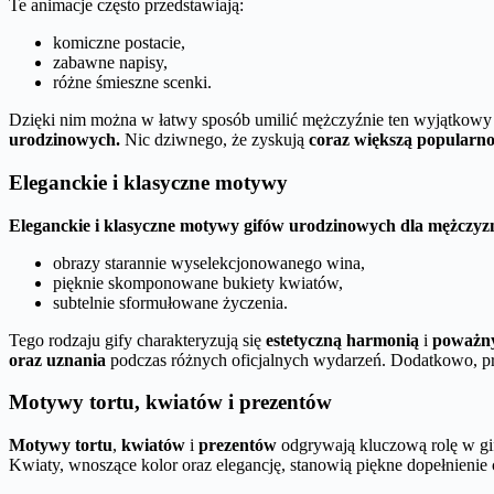
Te animacje często przedstawiają:
komiczne postacie,
zabawne napisy,
różne śmieszne scenki.
Dzięki nim można w łatwy sposób umilić mężczyźnie ten wyjątkowy
urodzinowych.
Nic dziwnego, że zyskują
coraz większą popularno
Eleganckie i klasyczne motywy
Eleganckie i klasyczne motywy gifów urodzinowych dla mężczyz
obrazy starannie wyselekcjonowanego wina,
pięknie skomponowane bukiety kwiatów,
subtelnie sformułowane życzenia.
Tego rodzaju gify charakteryzują się
estetyczną harmonią
i
poważn
oraz uznania
podczas różnych oficjalnych wydarzeń. Dodatkowo, pr
Motywy tortu, kwiatów i prezentów
Motywy tortu
,
kwiatów
i
prezentów
odgrywają kluczową rolę w gi
Kwiaty, wnoszące kolor oraz elegancję, stanowią piękne dopełnienie c