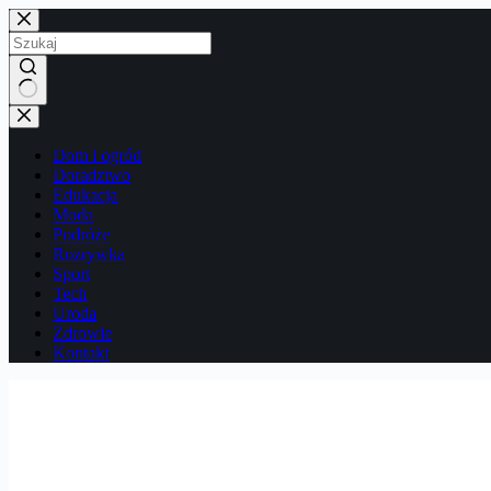
Przejdź
do
treści
Brak
wyników
Dom i ogród
Doradztwo
Edukacja
Moda
Podróże
Rozrywka
Sport
Tech
Uroda
Zdrowie
Kontakt