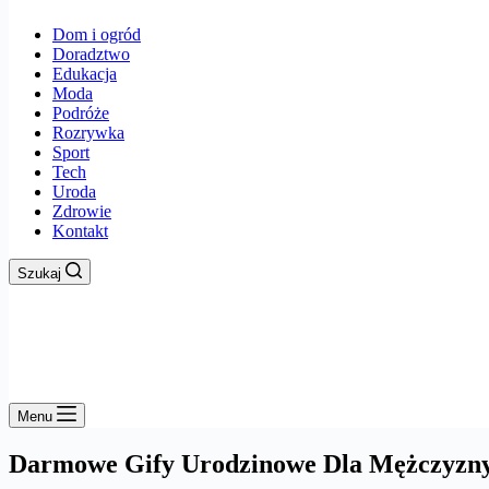
Dom i ogród
Doradztwo
Edukacja
Moda
Podróże
Rozrywka
Sport
Tech
Uroda
Zdrowie
Kontakt
Szukaj
Menu
Darmowe Gify Urodzinowe Dla Mężczyzn