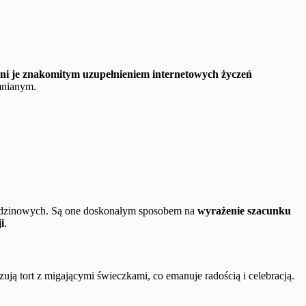
yni je znakomitym uzupełnieniem internetowych życzeń
mnianym.
 urodzinowych. Są one doskonałym sposobem na
wyrażenie szacunku
i
.
 tort z migającymi świeczkami, co emanuje radością i celebracją.