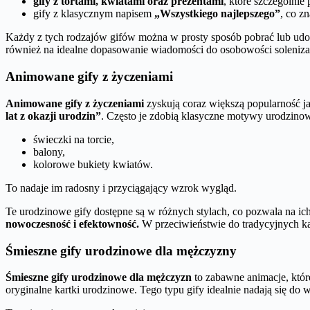
gify z tortami, kwiatami oraz prezentami
, które szczególnie 
gify z klasycznym napisem
„Wszystkiego najlepszego”
, co z
Każdy z tych rodzajów gifów można w prosty sposób pobrać lub ud
również na idealne dopasowanie wiadomości do osobowości solenizan
Animowane gify z życzeniami
Animowane gify z życzeniami
zyskują coraz większą popularność j
lat z okazji urodzin”
. Często je zdobią klasyczne motywy urodzinowe
świeczki na torcie,
balony,
kolorowe bukiety kwiatów.
To nadaje im radosny i przyciągający wzrok wygląd.
Te urodzinowe gify dostępne są w różnych stylach, co pozwala na ich
nowoczesność i efektowność.
W przeciwieństwie do tradycyjnych k
Śmieszne gify urodzinowe dla mężczyzny
Śmieszne gify urodzinowe dla mężczyzn
to zabawne animacje, które
oryginalne kartki urodzinowe. Tego typu gify idealnie nadają się do w