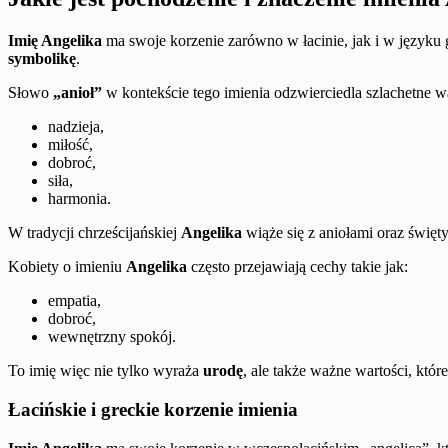
Imię Angelika
ma swoje korzenie zarówno w łacinie, jak i w języku
symbolikę
.
Słowo
„anioł”
w kontekście tego imienia odzwierciedla szlachetne war
nadzieja,
miłość,
dobroć,
siła,
harmonia.
W tradycji chrześcijańskiej
Angelika
wiąże się z aniołami oraz święt
Kobiety o imieniu
Angelika
często przejawiają cechy takie jak:
empatia,
dobroć,
wewnętrzny spokój.
To imię więc nie tylko wyraża
urodę
, ale także ważne wartości, któ
Łacińskie i greckie korzenie imienia