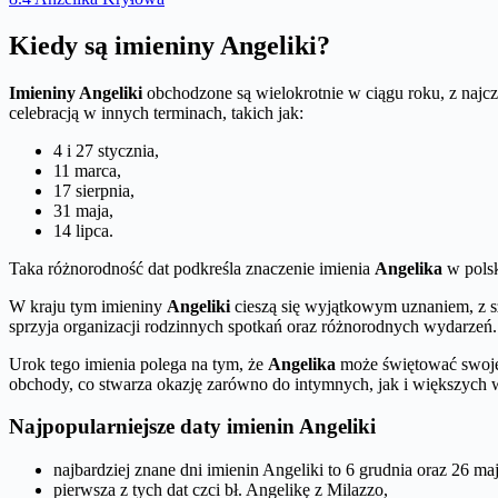
Kiedy są imieniny Angeliki?
Imieniny Angeliki
obchodzone są wielokrotnie w ciągu roku, z najcz
celebracją w innych terminach, takich jak:
4 i 27 stycznia,
11 marca,
17 sierpnia,
31 maja,
14 lipca.
Taka różnorodność dat podkreśla znaczenie imienia
Angelika
w polski
W kraju tym imieniny
Angeliki
cieszą się wyjątkowym uznaniem, z
sprzyja organizacji rodzinnych spotkań oraz różnorodnych wydarzeń.
Urok tego imienia polega na tym, że
Angelika
może świętować swoje
obchody, co stwarza okazję zarówno do intymnych, jak i większych w
Najpopularniejsze daty imienin Angeliki
najbardziej znane dni imienin Angeliki to 6 grudnia oraz 26 maj
pierwsza z tych dat czci bł. Angelikę z Milazzo,