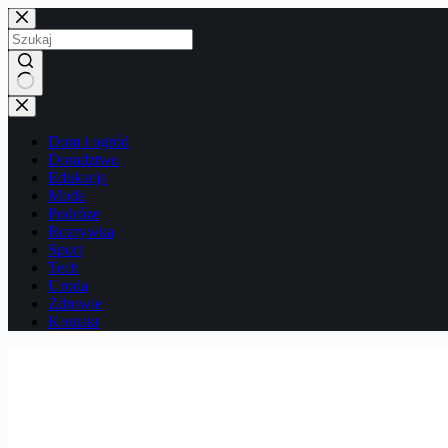
Przejdź
do
treści
Brak
wyników
Dom i ogród
Doradztwo
Edukacja
Moda
Podróże
Rozrywka
Sport
Tech
Uroda
Zdrowie
Kontakt