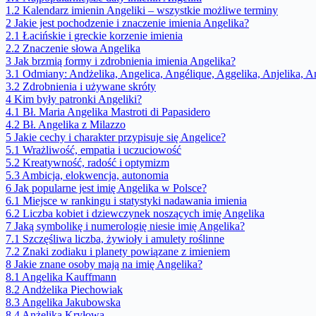
1.2
Kalendarz imienin Angeliki – wszystkie możliwe terminy
2
Jakie jest pochodzenie i znaczenie imienia Angelika?
2.1
Łacińskie i greckie korzenie imienia
2.2
Znaczenie słowa Angelika
3
Jak brzmią formy i zdrobnienia imienia Angelika?
3.1
Odmiany: Andżelika, Angelica, Angélique, Aggelika, Anjelika,
3.2
Zdrobnienia i używane skróty
4
Kim były patronki Angeliki?
4.1
Bł. Maria Angelika Mastroti di Papasidero
4.2
Bł. Angelika z Milazzo
5
Jakie cechy i charakter przypisuje się Angelice?
5.1
Wrażliwość, empatia i uczuciowość
5.2
Kreatywność, radość i optymizm
5.3
Ambicja, elokwencja, autonomia
6
Jak popularne jest imię Angelika w Polsce?
6.1
Miejsce w rankingu i statystyki nadawania imienia
6.2
Liczba kobiet i dziewczynek noszących imię Angelika
7
Jaką symbolikę i numerologię niesie imię Angelika?
7.1
Szczęśliwa liczba, żywioły i amulety roślinne
7.2
Znaki zodiaku i planety powiązane z imieniem
8
Jakie znane osoby mają na imię Angelika?
8.1
Angelika Kauffmann
8.2
Andżelika Piechowiak
8.3
Angelika Jakubowska
8.4
Anżelika Kryłowa