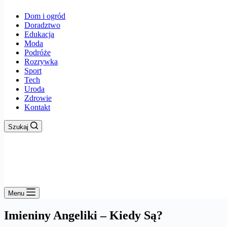
Dom i ogród
Doradztwo
Edukacja
Moda
Podróże
Rozrywka
Sport
Tech
Uroda
Zdrowie
Kontakt
Szukaj
Menu
Imieniny Angeliki – Kiedy Są?