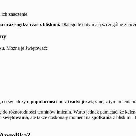
 ich znaczenie.
a oraz spędza czas z bliskimi.
Dlatego te daty mają szczególne znacze
iny
oku. Można je świętować:
h, co świadczy o
popularności
oraz
tradycji
związanej z tym imieniem
 do różnorodności terminów imienin. Warto jednak pamiętać, że kalenda
do
świętowania
, ale także doskonały moment na
spotkania
z bliskimi. 
 Angelika?