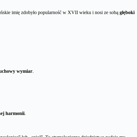
eńskie imię zdobyło popularność w XVII wieku i nosi ze sobą
głęboki
uchowy wymiar
.
ej harmonii
.