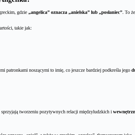
 greckim, gdzie
„angelica” oznacza „anielska” lub „posłaniec”
. To ż
tości, takie jak:
ymi patronkami noszącymi to imię, co jeszcze bardziej podkreśla jego
d
re sprzyjają tworzeniu pozytywnych relacji międzyludzkich i
wewnętrzn