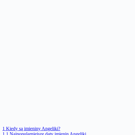
1
Kiedy są imieniny Angeliki?
1.1
Najpopularniejsze daty imienin Angeliki