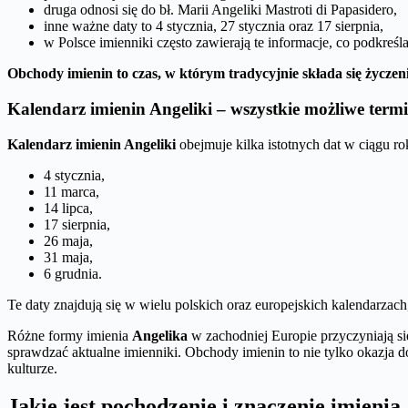
druga odnosi się do bł. Marii Angeliki Mastroti di Papasidero,
inne ważne daty to 4 stycznia, 27 stycznia oraz 17 sierpnia,
w Polsce imienniki często zawierają te informacje, co podkreśla
Obchody imienin to czas, w którym tradycyjnie składa się życzeni
Kalendarz imienin Angeliki – wszystkie możliwe term
Kalendarz imienin Angeliki
obejmuje kilka istotnych dat w ciągu r
4 stycznia,
11 marca,
14 lipca,
17 sierpnia,
26 maja,
31 maja,
6 grudnia.
Te daty znajdują się w wielu polskich oraz europejskich kalendarzac
Różne formy imienia
Angelika
w zachodniej Europie przyczyniają się
sprawdzać aktualne imienniki. Obchody imienin to nie tylko okazja 
kulturze.
Jakie jest pochodzenie i znaczenie imienia