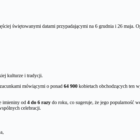
ęściej świętowanymi datami przypadającymi na 6 grudnia i 26 maja. O
ej kulturze i tradycji.
 szacunkami mówiącymi o ponad
64 900
kobietach obchodzących ten wy
 imieniny od
4 do 6 razy
do roku, co sugeruje, że jego popularność wci
spólnych celebracji.
a,