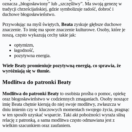
oznacza „błogosławiony” lub „szczęśliwy”. Ma swoją genezę w
tradycji chrześcijańskiej, gdzie symbolizuje radość, dobroć i
duchowe błogosławieństwo.
Przywołując na myśl świętych,
Beata
zyskuje głębsze duchowe
znaczenie. To imię ma spore znaczenie kulturowe. Osoby, które je
noszą, często wykazują cechy takie jak:
optymizm,
łagodność,
pozytywna energia.
Wiele Beaty promieniuje pozytywną energią, co sprawia, że
wyróżniają się w tłumie.
Modlitwa do patronki Beaty
Modlitwa do patronki Beaty
to osobista prośba o pomoc, opiekę
oraz błogosławieństwo w codziennych zmaganiach. Osoby noszące
imię Beata chętnie kierują do niej swoje modlitwy, zwłaszcza w
dniu imienin czy w kluczowych momentach swojego życia, pragnąc
w ten sposób uzyskać wsparcie. Taki akt pobożności wyraża silną
relację z patronką, a sama modlitwa często odmawiana jest z
wielkim szacunkiem oraz zaufaniem.