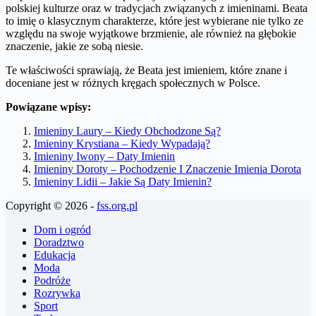
polskiej kulturze oraz w tradycjach związanych z imieninami. Beata
to imię o klasycznym charakterze, które jest wybierane nie tylko ze
względu na swoje wyjątkowe brzmienie, ale również na głębokie
znaczenie, jakie ze sobą niesie.
Te właściwości sprawiają, że Beata jest imieniem, które znane i
doceniane jest w różnych kręgach społecznych w Polsce.
Powiązane wpisy:
Imieniny Laury – Kiedy Obchodzone Są?
Imieniny Krystiana – Kiedy Wypadają?
Imieniny Iwony – Daty Imienin
Imieniny Doroty – Pochodzenie I Znaczenie Imienia Dorota
Imieniny Lidii – Jakie Są Daty Imienin?
Copyright © 2026 -
fss.org.pl
Dom i ogród
Doradztwo
Edukacja
Moda
Podróże
Rozrywka
Sport