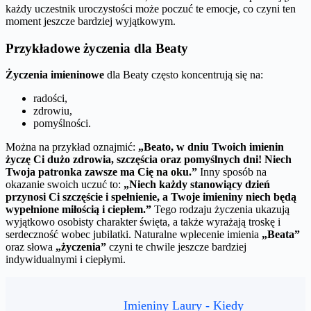
każdy uczestnik uroczystości może poczuć te emocje, co czyni ten
moment jeszcze bardziej wyjątkowym.
Przykładowe życzenia dla Beaty
Życzenia imieninowe
dla Beaty często koncentrują się na:
radości,
zdrowiu,
pomyślności.
Można na przykład oznajmić:
„Beato, w dniu Twoich imienin
życzę Ci dużo zdrowia, szczęścia oraz pomyślnych dni! Niech
Twoja patronka zawsze ma Cię na oku.”
Inny sposób na
okazanie swoich uczuć to:
„Niech każdy stanowiący dzień
przynosi Ci szczęście i spełnienie, a Twoje imieniny niech będą
wypełnione miłością i ciepłem.”
Tego rodzaju życzenia ukazują
wyjątkowo osobisty charakter święta, a także wyrażają troskę i
serdeczność wobec jubilatki. Naturalne wplecenie imienia
„Beata”
oraz słowa
„życzenia”
czyni te chwile jeszcze bardziej
indywidualnymi i ciepłymi.
Imieniny Laury - Kiedy