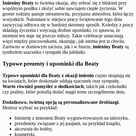
Imieniny Beaty
to świetna okazja, aby zebrać się z bliskimi przy
wspólnym posiłku i złożyć sobie nawzajem ciepłe życzenia. W
gronie rodziny panuje niesamowita, przyjazna atmosfera, która łączy
wszystkich. Natomiast w miejscu pracy świętowanie tego dnia
zazwyczaj odbywa się w bardziej skromny sposób. Koledzy z pracy
składają życzenia i wręczają drobne upominki, co sprawia, że
moment ten staje się jeszcze milszy. Takie celebracje umacniają
więzi między pracownikami, ukazując, jak istotna jest ta chwila.
Zarówno w domowym zaciszu, jak i w biurze,
imieniny Beaty
są
symbolem szacunku i sympatii dla jubilatki.
Typowe prezenty i upominki dla Beaty
Typowe upominki dla Beaty z okazji imienin
często skupiają się
na kwiatach, które doskonale oddają szacunek oraz sympatię.
Warto również pomyśleć o słodkościach
, takich jak czekoladki
czy praliny, które potrafią dodać magii temu szczególnemu dniu.
Dodatkowo, świetną opcją są personalizowane drobiazgi
.
Możesz wybrać na przykład:
biżuterię z imieniem Beaty wygrawerowanym na talerzyku,
przedmioty związane z jej pasjami, na przykład książki,
akcesoria do hobby,
kosmetyki.