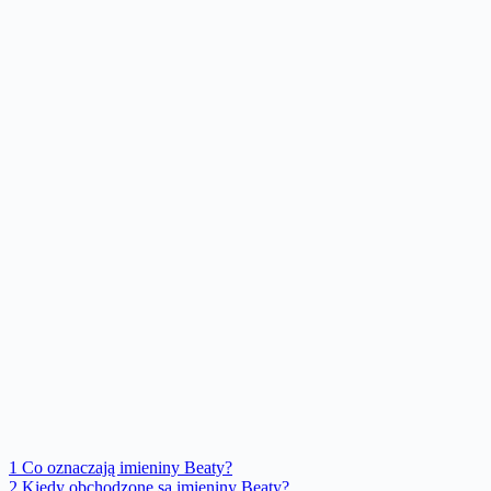
1
Co oznaczają imieniny Beaty?
2
Kiedy obchodzone są imieniny Beaty?