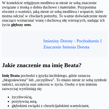
W kontekście religijnym modlitwa ta niesie ze sobą znaczenie
związane z troską o dobra duchowe i materialne. Przypomina
również o wartości, jaką niesie ze sobą modlitwa i wsparcie, które
można odczuć w chwilach potrzeby. To ważne doświadczenie może
znacząco wzmacniać wiarę i duchową siłę wierzących, nadając ich
życiu
głębszy sens
.
Imieniny Doroty - Pochodzenie I
Znaczenie Imienia Dorota
Jakie znaczenie ma imię Beata?
Imię Beata
pochodzi z języka łacińskiego, gdzie oznacza
„błogosławiona” lub „szczęśliwa”. To miano niesie ze sobą symbole
radości, szczęścia oraz sukcesu w życiu. Osoby o tym imieniu
zazwyczaj wyróżniają się:
życzliwością,
pozytywną aurą,
głębokimi związki z chrześcijańskimi wartościami,