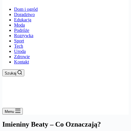
Dom i ogród
Doradztwo
Edukacja
Moda
Podróże
Rozrywka
Sport
Tech
Uroda
Zdrowie
Kontakt
Szukaj
Menu
Imieniny Beaty – Co Oznaczają?