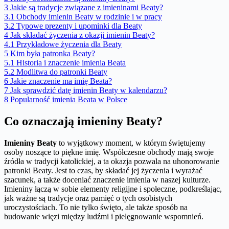
3
Jakie są tradycje związane z imieninami Beaty?
3.1
Obchody imienin Beaty w rodzinie i w pracy
3.2
Typowe prezenty i upominki dla Beaty
4
Jak składać życzenia z okazji imienin Beaty?
4.1
Przykładowe życzenia dla Beaty
5
Kim była patronka Beaty?
5.1
Historia i znaczenie imienia Beata
5.2
Modlitwa do patronki Beaty
6
Jakie znaczenie ma imię Beata?
7
Jak sprawdzić datę imienin Beaty w kalendarzu?
8
Popularność imienia Beata w Polsce
Co oznaczają imieniny Beaty?
Imieniny Beaty
to wyjątkowy moment, w którym świętujemy
osoby noszące to piękne imię. Współczesne obchody mają swoje
źródła w tradycji katolickiej, a ta okazja pozwala na uhonorowanie
patronki Beaty. Jest to czas, by składać jej życzenia i wyrażać
szacunek, a także doceniać znaczenie imienia w naszej kulturze.
Imieniny łączą w sobie elementy religijne i społeczne, podkreślając,
jak ważne są tradycje oraz pamięć o tych osobistych
uroczystościach. To nie tylko święto, ale także sposób na
budowanie więzi między ludźmi i pielęgnowanie wspomnień.