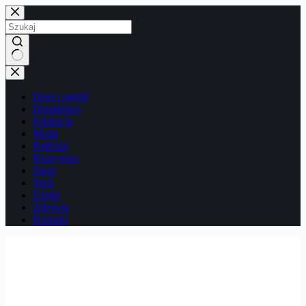
Przejdź
do
treści
Brak
wyników
Dom i ogród
Doradztwo
Edukacja
Moda
Podróże
Rozrywka
Sport
Tech
Uroda
Zdrowie
Kontakt