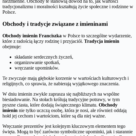
niezmienne. Obchody te stanowią dowód na to, jak wartości
tradycjonalizmu i moralności kształtują życie społeczne i rodzinne w
Polsce.
Obchody i tradycje związane z imieninami
Obchody imienin Franciszka
w Polsce to szczególne wydarzenie,
które z radością łączy rodzinę i przyjaciół.
Tradycja imienin
obejmuje:
składanie serdecznych życzeń,
organizowanie spotkań,
wręczanie upominków.
Te zwyczaje mają głębokie korzenie w wartościach kulturowych i
religijnych, co sprawia, że nabierają wyjątkowego znaczenia.
W dniu imienin zwykle zaprasza się najbliższych na wspólne
biesiadowanie. Na stołach królują tradycyjne potrawy, w tym
pyszne ciasta, które dodają świątecznego klimatu.
Obchody
imienin
nie tylko uczczą osobę, która je nosi, ale również oddają
hołd jej cechom i wartościom, które są dla niej ważne.
Wręczanie prezentów jest kolejnym kluczowym elementem tego
święta. Mogą to być zarówno symboliczne upominki, jak i starannie