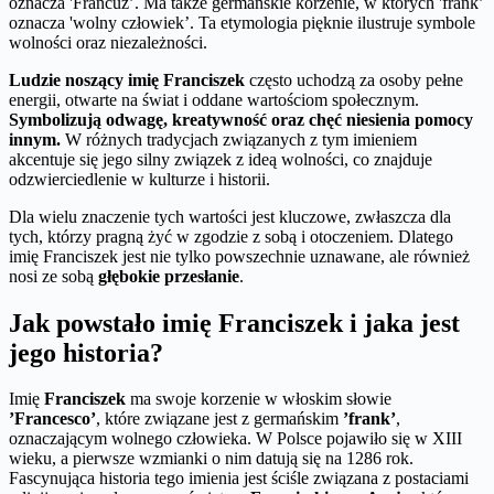
oznacza 'Francuz’. Ma także germańskie korzenie, w których 'frank’
oznacza 'wolny człowiek’. Ta etymologia pięknie ilustruje symbole
wolności oraz niezależności.
Ludzie noszący imię Franciszek
często uchodzą za osoby pełne
energii, otwarte na świat i oddane wartościom społecznym.
Symbolizują odwagę, kreatywność oraz chęć niesienia pomocy
innym.
W różnych tradycjach związanych z tym imieniem
akcentuje się jego silny związek z ideą wolności, co znajduje
odzwierciedlenie w kulturze i historii.
Dla wielu znaczenie tych wartości jest kluczowe, zwłaszcza dla
tych, którzy pragną żyć w zgodzie z sobą i otoczeniem. Dlatego
imię Franciszek jest nie tylko powszechnie uznawane, ale również
nosi ze sobą
głębokie przesłanie
.
Jak powstało imię Franciszek i jaka jest
jego historia?
Imię
Franciszek
ma swoje korzenie w włoskim słowie
’Francesco’
, które związane jest z germańskim
’frank’
,
oznaczającym wolnego człowieka. W Polsce pojawiło się w XIII
wieku, a pierwsze wzmianki o nim datują się na 1286 rok.
Fascynująca historia tego imienia jest ściśle związana z postaciami