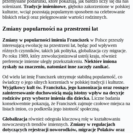
przemyślane podarunki, które pokazują, jak bardzo liczy się dla nas
solenizant.
Tradycje imieninowe
, głęboko zakorzenione w polskiej
kulturze, wciąż pozostają popularnym sposobem na celebrowanie
bliskich relacji oraz pielęgnowanie wartości rodzinnych.
Zmiany popularności na przestrzeni lat
Zmiany w popularności imienia Franciszek
w Polsce przeszły
interesującą ewolucję na przestrzeni lat, będąc pod wpływem
różnych czynników, takich jak polityka, globalizacja czy migracje.
Po roku 1989, który zrewolucjonizował ustrój kraju, również
preferencje imienne uległy przekształceniu.
Niektóre imiona
zyskały na znaczeniu, natomiast inne zaczęły zanikać.
Od wielu lat imię Franciszek utrzymuje stabilną popularność, co
świadczy o jego silnych korzeniach w polskiej tradycji i kulturze.
Wyjątkowy kult św. Franciszka, jego kanonizacja oraz rosnące
zainteresowanie duchowością mają istotny wpływ na decyzje
rodziców przy wyborze imienia dla dziecka.
Liczne badania
konsekwentnie pokazują, że Franciszek zajmuje czołowe miejsca na
listach imion, co podkreśla jego istotność społeczną.
Globalizacja
również odegrała kluczową rolę w kształtowaniu
nowoczesnych trendów imiennych.
Zmiany w regulacjach
dotyczących rejestracji noworodków, migracje Polaków oraz