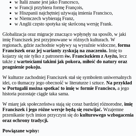
w Italii znane jest jako Francesco,
w Francji przybiera formę François,
w Hiszpanii najchętniej używają imienia Francisco,
w Niemczech wybierają Franz,
w Anglii często spotyka się skróconą wersję Frank.
Globalizacja oraz migracje znacząco wpłynęły na sposób, w jaki
imię Franciszek jest przyjmowane w różnych kulturach. W
regionach, gdzie zachodnie wpływy są wyraźnie widoczne,
forma
Franciszek oraz jej warianty zyskują na znaczeniu.
Imię to
kojarzy się nie tylko z patronem
św. Franciszkiem z Asyżu,
lecz
także z
wartościami takimi jak pokora, miłość do natury oraz
pragnienie pokoju.
W kulturze zachodniej Franciszek stał się symbolem uniwersalnych
idei, co tłumaczy jego obecność w literaturze i sztuce.
Na przykład
w Portugalii można spotkać to imię w formie Francisco,
a jego
historia pozostaje ciągle taka sama.
W miarę jak społeczeństwa stają się coraz bardziej różnorodne,
imię
Franciszek i jego różne wersje będą się rozwijać.
Wzajemne
przenikanie tych imion przyczyni się do
kulturowego wzbogacenia
oraz ochrony tradycji.
Powiązane wpisy: