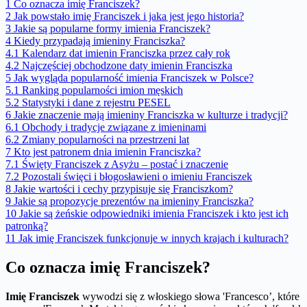
1
Co oznacza imię Franciszek?
2
Jak powstało imię Franciszek i jaka jest jego historia?
3
Jakie są popularne formy imienia Franciszek?
4
Kiedy przypadają imieniny Franciszka?
4.1
Kalendarz dat imienin Franciszka przez cały rok
4.2
Najczęściej obchodzone daty imienin Franciszka
5
Jak wygląda popularność imienia Franciszek w Polsce?
5.1
Ranking popularności imion męskich
5.2
Statystyki i dane z rejestru PESEL
6
Jakie znaczenie mają imieniny Franciszka w kulturze i tradycji?
6.1
Obchody i tradycje związane z imieninami
6.2
Zmiany popularności na przestrzeni lat
7
Kto jest patronem dnia imienin Franciszka?
7.1
Święty Franciszek z Asyżu – postać i znaczenie
7.2
Pozostali święci i błogosławieni o imieniu Franciszek
8
Jakie wartości i cechy przypisuje się Franciszkom?
9
Jakie są propozycje prezentów na imieniny Franciszka?
10
Jakie są żeńskie odpowiedniki imienia Franciszek i kto jest ich
patronką?
11
Jak imię Franciszek funkcjonuje w innych krajach i kulturach?
Co oznacza imię Franciszek?
Imię Franciszek
wywodzi się z włoskiego słowa 'Francesco’, które