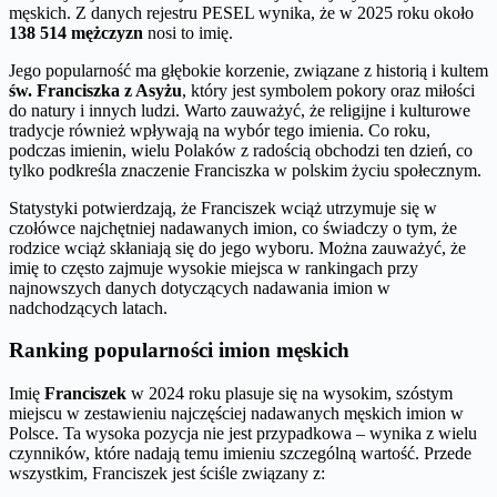
męskich. Z danych rejestru PESEL wynika, że w 2025 roku około
138 514 mężczyzn
nosi to imię.
Jego popularność ma głębokie korzenie, związane z historią i kultem
św. Franciszka z Asyżu
, który jest symbolem pokory oraz miłości
do natury i innych ludzi. Warto zauważyć, że religijne i kulturowe
tradycje również wpływają na wybór tego imienia. Co roku,
podczas imienin, wielu Polaków z radością obchodzi ten dzień, co
tylko podkreśla znaczenie Franciszka w polskim życiu społecznym.
Statystyki potwierdzają, że Franciszek wciąż utrzymuje się w
czołówce najchętniej nadawanych imion, co świadczy o tym, że
rodzice wciąż skłaniają się do jego wyboru. Można zauważyć, że
imię to często zajmuje wysokie miejsca w rankingach przy
najnowszych danych dotyczących nadawania imion w
nadchodzących latach.
Ranking popularności imion męskich
Imię
Franciszek
w 2024 roku plasuje się na wysokim, szóstym
miejscu w zestawieniu najczęściej nadawanych męskich imion w
Polsce. Ta wysoka pozycja nie jest przypadkowa – wynika z wielu
czynników, które nadają temu imieniu szczególną wartość. Przede
wszystkim, Franciszek jest ściśle związany z: