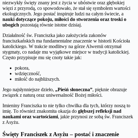
niezwykły święty znany jest z życia w ubóstwie oraz głębokiej
więzi z przyrodą, co spowodowało, że stał się symbolem wartości
ekologicznych. Jego postać inspiruje ludzi na całym świecie, a
nauki dotyczące pokoju, miłości do stworzenia oraz troski o
ubogich
pozostają równie istotne dzisiaj.
Działalność św. Franciszka jako założyciela zakonów
franciszkańskich ma fundamentalne znaczenie w historii Kościoła
katolickiego. W trakcie modlitwy na górze Alwernii otrzymał
stygmaty, co nadaje mu wyjątkowe miejsce w tradycji katolickiej.
Często przypisuje mu się cnoty takie jak:
pokora,
wdzięczność,
miłość do najbliższych.
Jego najsłynniejsze dzieło,
„Pieśń słoneczna”
, pięknie obrazuje
związek z naturą oraz uniwersalność Bożej miłości.
Imieniny Franciszka to nie tylko chwilka dla tych, którzy noszą to
imię. To również znakomita okazja do
głębszej refleksji nad
naukami oraz wartościami
, jakie przynosi ze sobą św. Franciszek
z Asyżu.
Święty Franciszek z Asyżu – postać i znaczenie