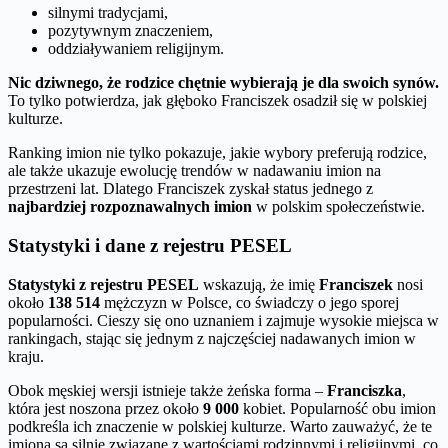
silnymi tradycjami,
pozytywnym znaczeniem,
oddziaływaniem religijnym.
Nic dziwnego, że rodzice chętnie wybierają je dla swoich synów.
To tylko potwierdza, jak głęboko Franciszek osadził się w polskiej
kulturze.
Ranking imion nie tylko pokazuje, jakie wybory preferują rodzice,
ale także ukazuje ewolucję trendów w nadawaniu imion na
przestrzeni lat. Dlatego Franciszek zyskał status jednego z
najbardziej rozpoznawalnych imion
w polskim społeczeństwie.
Statystyki i dane z rejestru PESEL
Statystyki z rejestru PESEL
wskazują, że imię
Franciszek
nosi
około
138 514
mężczyzn w Polsce, co świadczy o jego sporej
popularności. Cieszy się ono uznaniem i zajmuje wysokie miejsca w
rankingach, stając się jednym z najczęściej nadawanych imion w
kraju.
Obok męskiej wersji istnieje także żeńska forma –
Franciszka
,
która jest noszona przez około
9 000
kobiet. Popularność obu imion
podkreśla ich znaczenie w polskiej kulturze. Warto zauważyć, że te
imiona są silnie związane z wartościami rodzinnymi i religijnymi, co