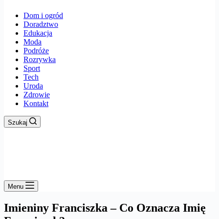
Dom i ogród
Doradztwo
Edukacja
Moda
Podróże
Rozrywka
Sport
Tech
Uroda
Zdrowie
Kontakt
Szukaj
Menu
Imieniny Franciszka – Co Oznacza Imię