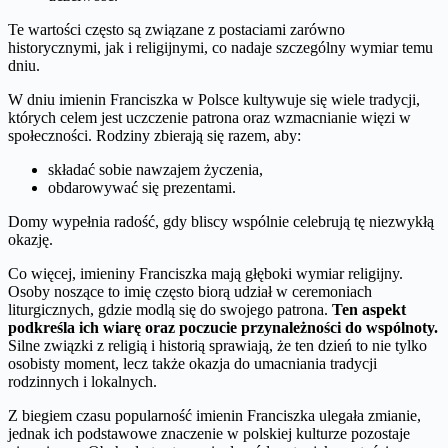
Te wartości często są związane z postaciami zarówno
historycznymi, jak i religijnymi, co nadaje szczególny wymiar temu
dniu.
W dniu imienin Franciszka w Polsce kultywuje się wiele tradycji,
których celem jest uczczenie patrona oraz wzmacnianie więzi w
społeczności. Rodziny zbierają się razem, aby:
składać sobie nawzajem życzenia,
obdarowywać się prezentami.
Domy wypełnia radość, gdy bliscy wspólnie celebrują tę niezwykłą
okazję.
Co więcej, imieniny Franciszka mają głęboki wymiar religijny.
Osoby noszące to imię często biorą udział w ceremoniach
liturgicznych, gdzie modlą się do swojego patrona.
Ten aspekt
podkreśla ich wiarę oraz poczucie przynależności do wspólnoty.
Silne związki z religią i historią sprawiają, że ten dzień to nie tylko
osobisty moment, lecz także okazja do umacniania tradycji
rodzinnych i lokalnych.
Z biegiem czasu popularność imienin Franciszka ulegała zmianie,
jednak ich podstawowe znaczenie w polskiej kulturze pozostaje