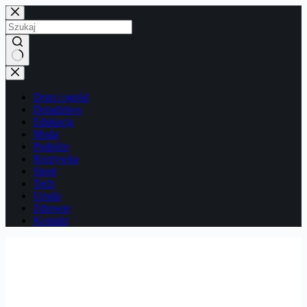
Przejdź
do
treści
Brak
wyników
Dom i ogród
Doradztwo
Edukacja
Moda
Podróże
Rozrywka
Sport
Tech
Uroda
Zdrowie
Kontakt