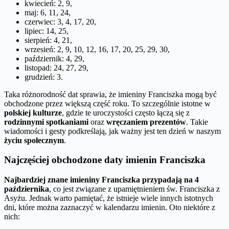
kwiecień: 2, 9,
maj: 6, 11, 24,
czerwiec: 3, 4, 17, 20,
lipiec: 14, 25,
sierpień: 4, 21,
wrzesień: 2, 9, 10, 12, 16, 17, 20, 25, 29, 30,
październik: 4, 29,
listopad: 24, 27, 29,
grudzień: 3.
Taka różnorodność dat sprawia, że imieniny Franciszka mogą być
obchodzone przez większą część roku. To szczególnie istotne w
polskiej kulturze
, gdzie te uroczystości często łączą się z
rodzinnymi spotkaniami
oraz
wręczaniem prezentów
. Takie
wiadomości i gesty podkreślają, jak ważny jest ten dzień w naszym
życiu społecznym
.
Najczęściej obchodzone daty imienin Franciszka
Najbardziej znane imieniny Franciszka przypadają na 4
października
, co jest związane z upamiętnieniem św. Franciszka z
Asyżu. Jednak warto pamiętać, że istnieje wiele innych istotnych
dni, które można zaznaczyć w kalendarzu imienin. Oto niektóre z
nich: