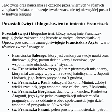
Jego życie oraz nauczania są czczone przez wiernych w różnych
zakątkach świata, co ukazuje trwałe znaczenie tej niezwykłej postaci
w tradycji religijnej.
Pozostali święci i błogosławieni o imieniu Franciszek
Pozostali święci i błogosławieni
, którzy noszą imię Franciszek,
mają głęboko zakorzenioną historię w tradycji chrześcijańskiej.
Oprócz powszechnie znanego
świętego Franciszka z Asyżu
, warto
również zwrócić uwagę na:
Franciszka Salezego
, który jest ceniony za swoje nauki oraz
duchową głębię, patron dziennikarzy i uczniów, jego
wspomnienie obchodzimy 24 stycznia,
św. Franciszka Ksawerego
, jeden z pierwszych misjonarzy,
który miał znaczący wpływ na rozwój katolicyzmu w Japonii
i Indiach, jego święto przypada na 3 grudnia,
św. Franciszka z Pauli
, założyciel Zakonu Minimi, zdobył
wielki szacunek, jego wspomnienie celebrujemy 2 kwietnia,
św. Franciszka Borgiasza
, duchowny i kanclerz Królestwa
Aragonii, jego życie pełne ewangelizacji odzwierciedla
pragmatyzm oraz oddanie wobec społeczności, jego dzień
wspomnień przypada na 30 września,
św. Franciszka Fasani
, pełen prostoty i miłosierdzia, patron