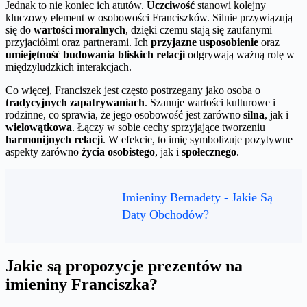
Jednak to nie koniec ich atutów.
Uczciwość
stanowi kolejny
kluczowy element w osobowości Franciszków. Silnie przywiązują
się do
wartości moralnych
, dzięki czemu stają się zaufanymi
przyjaciółmi oraz partnerami. Ich
przyjazne usposobienie
oraz
umiejętność budowania bliskich relacji
odgrywają ważną rolę w
międzyludzkich interakcjach.
Co więcej, Franciszek jest często postrzegany jako osoba o
tradycyjnych zapatrywaniach
. Szanuje wartości kulturowe i
rodzinne, co sprawia, że jego osobowość jest zarówno
silna
, jak i
wielowątkowa
. Łączy w sobie cechy sprzyjające tworzeniu
harmonijnych relacji
. W efekcie, to imię symbolizuje pozytywne
aspekty zarówno
życia osobistego
, jak i
społecznego
.
Imieniny Bernadety - Jakie Są
Daty Obchodów?
Jakie są propozycje prezentów na
imieniny Franciszka?