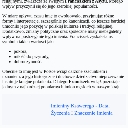
religijnymi, zwłaszcza ze świętym
Franciszkiem z Asyżu
, którego
wpływ przyczynił się do jego szerokiej popularności.
W miarę upływu czasu imię to ewoluowało, przyjmując różne
formy i interpretacje, szczególnie po kanonizacji, co jeszcze bardziej
umocniło jego pozycję w polskiej kulturze i tradycji religijnej.
Dodatkowo, zmiany polityczne oraz społeczne miały niebagatelny
wpływ na postrzeganie tego imienia. Franciszek zyskał status
symbolu takich wartości jak:
pokora,
miłość do przyrody,
dobroczynność.
Obecnie to imię jest w Polsce wciąż darzone szacunkiem i
uznaniem, a jego historyczne i duchowe dziedzictwo nieprzerwanie
inspiruje kolejne pokolenia. Dlatego
Franciszek
wciąż pozostaje
jednym z najbardziej popularnych imion męskich w naszym kraju.
Imieniny Ksawerego - Data,
Życzenia I Znaczenie Imienia