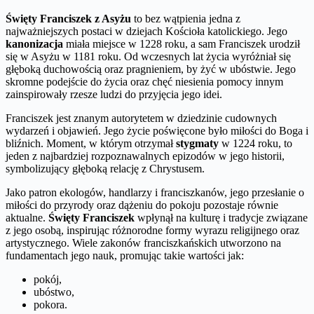
Święty Franciszek z Asyżu
to bez wątpienia jedna z
najważniejszych postaci w dziejach Kościoła katolickiego. Jego
kanonizacja
miała miejsce w 1228 roku, a sam Franciszek urodził
się w Asyżu w 1181 roku. Od wczesnych lat życia wyróżniał się
głęboką duchowością oraz pragnieniem, by żyć w ubóstwie. Jego
skromne podejście do życia oraz chęć niesienia pomocy innym
zainspirowały rzesze ludzi do przyjęcia jego idei.
Franciszek jest znanym autorytetem w dziedzinie cudownych
wydarzeń i objawień. Jego życie poświęcone było miłości do Boga i
bliźnich. Moment, w którym otrzymał
stygmaty
w 1224 roku, to
jeden z najbardziej rozpoznawalnych epizodów w jego historii,
symbolizujący głęboką relację z Chrystusem.
Jako patron ekologów, handlarzy i franciszkanów, jego przesłanie o
miłości do przyrody oraz dążeniu do pokoju pozostaje równie
aktualne.
Święty Franciszek
wpłynął na kulturę i tradycje związane
z jego osobą, inspirując różnorodne formy wyrazu religijnego oraz
artystycznego. Wiele zakonów franciszkańskich utworzono na
fundamentach jego nauk, promując takie wartości jak:
pokój,
ubóstwo,
pokora.