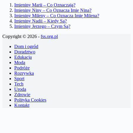
Imieniny Marii – Co Oznaczają?
Imieniny Niny – Co Oznacza Imię Nina?
Imieniny Mileny – Co Oznacza Imię Milena?
Imieniny Nadii – Kiedy Są?
Imieniny Jerzego – Czym Są?
Copyright © 2026 -
fss.org.pl
Dom i ogród
Doradztwo
Edukacja
Moda
Podróże
Rozrywka
Sport
Tech
Uroda
Zdrowie
Polityka Cookies
Kontakt