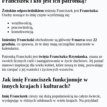
Franciszek i kto jest ich patronką?
Żeńskim odpowiednikiem
imienia Franciszek jest
Franciszka
.
Osoby noszące to imię często wyróżniają się:
wrażliwością,
pracowitością,
konsekwencją.
Imieniny Franciszki
obchodzone są głównie
9 marca
oraz
22
grudnia
, co sprawia, że te daty mają szczególne znaczenie w
kalendarzu.
Patronką Franciszki jest
święta Franciszka Rzymianka
, znana ze
swoich licznych cnót i zaangażowania w życie duchowe. Jej postać
stanowi inspirację dla wielu kobiet, które noszą to imię, pozwalając
im czerpać z jej wartości i życiowych wzorców.
Jak imię Franciszek funkcjonuje w
innych krajach i kulturach?
Imię Franciszek
cieszy się dużą popularnością na całym świecie,
występując w różnych odsłonach w wielu krajach. Na przykład: