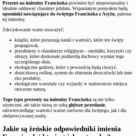
Prezent na imieniny Franciszka
powinien być niepowtarzalny i
idealnie oddawać charakter jubilata. Wspaniałym pomysłem będą
upominki nawiązujące do świętego Franciszka z Asyżu
, patrona
tej imieniny.
Zdecydowanie warto rozważyć:
książki, które poruszają nauki i wartości, które ten święty
propagował,
przedmioty o charakterze religijnym – medaliki, krzyżyki czy
obrazy, które doskonale podkreślą duchowy wymiar tego
szczególnego dnia,
ekologiczne gadżety, które z pewnością będą cieszyć,
doniczkową roślinę, system do zbierania deszczówki lub inne
eko produkty,
ekologiczne warsztaty czy wyjazdy w malownicze miejsca
otoczone naturą.
Tego typu prezenty na imieniny Franciszka
są nie tylko
użyteczne, ale także niosą ze sobą
głębsze przesłanie
,
odzwierciedlając wartości ważne zarówno dla świętego, jak i dla
obdarowywanej osoby.
Jakie są żeńskie odpowiedniki imienia