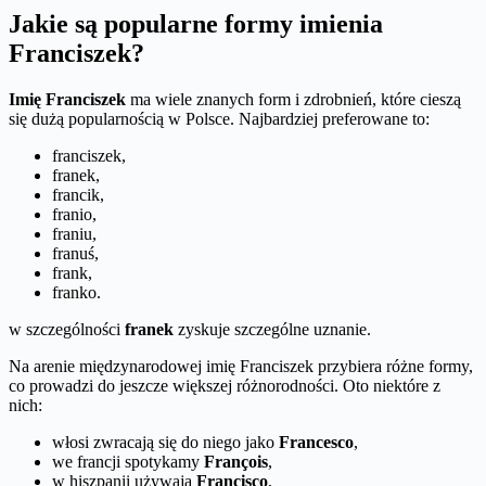
Jakie są popularne formy imienia
Franciszek?
Imię Franciszek
ma wiele znanych form i zdrobnień, które cieszą
się dużą popularnością w Polsce. Najbardziej preferowane to:
franciszek,
franek,
francik,
franio,
franiu,
franuś,
frank,
franko.
w szczególności
franek
zyskuje szczególne uznanie.
Na arenie międzynarodowej imię Franciszek przybiera różne formy,
co prowadzi do jeszcze większej różnorodności. Oto niektóre z
nich:
włosi zwracają się do niego jako
Francesco
,
we francji spotykamy
François
,
w hiszpanii używają
Francisco
,