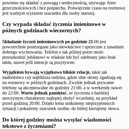
powinno się składać z powagą i serdecznością, używając form
grzecznościowych i bez pośpiechu. Poświęcenie czasu na rozmowę
jest ważnym wyrazem szacunku dla osoby starszej.
Czy wypada składać życzenia imieninowe w
późnych godzinach wieczornych?
Składanie życzeń imieninowych po godzinie 21
:00 jest
powszechnie postrzegane jako niewłaściwe i sprzeczne z zasadami
dobrego wychowania. Telefon o tak późnej porze może
przeszkodzić jubilatowi w relaksie lub być odebrany jako brak
taktu, nawet jeśli intencje są pozytywne.
Wyjątkiem bywają wyjątkowo bliskie relacje,
takie jak
małżeństwo czy najbliższa rodzina, gdzie obie strony zgadzają się
na rozmowy w późnych godzinach. Zwykle jednak prywatne
telefony są akceptowalne do godziny 21:00, a w weekendy nawet
do 22:00.
Warto jednak pamiętać
, że życzenia o bardziej
uroczystym charakterze najlepiej złożyć wcześniej, na przykład
przed godziną 20:00. Dzięki temu unikniemy nieprzyjemnych
sytuacji i pokażemy szacunek osobie, do której kierujemy słowa.
Do której godziny można wysyłać wiadomości
tekstowe z życzeniami?