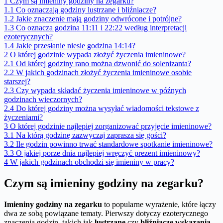
1
Czym są imieniny godziny na zegarku?
1.1
Co oznaczają godziny lustrzane i bliźniacze?
1.2
Jakie znaczenie mają godziny odwrócone i potrójne?
1.3
Co oznacza godzina 11:11 i 22:22 według interpretacji
ezoterycznych?
1.4
Jakie przesłanie niesie godzina 14:14?
2
O której godzinie wypada złożyć życzenia imieninowe?
2.1
Od której godziny rano można dzwonić do solenizanta?
2.2
W jakich godzinach złożyć życzenia imieninowe osobie
starszej?
2.3
Czy wypada składać życzenia imieninowe w późnych
godzinach wieczornych?
2.4
Do której godziny można wysyłać wiadomości tekstowe z
życzeniami?
3
O której godzinie najlepiej zorganizować przyjęcie imieninowe?
3.1
Na którą godzinę zazwyczaj zaprasza się gości?
3.2
Ile godzin powinno trwać standardowe spotkanie imieninowe?
3.3
O jakiej porze dnia najlepiej wręczyć prezent imieninowy?
4
W jakich godzinach obchodzi się imieniny w pracy?
Czym są imieniny godziny na zegarku?
Imieniny godziny na zegarku
to popularne wyrażenie, które łączy
dwa ze sobą powiązane tematy. Pierwszy dotyczy ezoterycznego
znaczenia godzin, takich jak
lustrzane
czy
bliźniacze wskazania