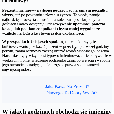
imieninowy?
Prezent imieninowy najlepiej podarować na samym początku
wizyty
, tuż po powitaniu i złożeniu życzeń. To wtedy panuje
najbardziej uroczysta atmosfera, a solenizant jest skupiony na
gościach i łatwo dostępny.
Ofiarowywanie upominku podczas
kolacji lub pod koniec spotkania bywa mniej wygodne ze
względu na logistykę i towarzyskie okoliczności.
W przypadku luźniejszych spotkań
, takich jak przyjęcie
bufetowe, warto przekazać prezent w przeciągu pierwszej godziny
pobytu, zanim rozmowy zaczną krążyć wokół wspólnego jedzenia.
Natomiast
, gdy wizyta jest typowo imieninowa, a nie odbywa się w
większym gronie, wręczenie podarunku zaraz po wejściu i wspólne
jego otwarcie to tradycja, która często sprawia solenizantowi
największą radość.
Jaka Kawa Na Prezent? -
Dlaczego To Dobry Wybór?
W jakich godzinach obchodzi się imieniny