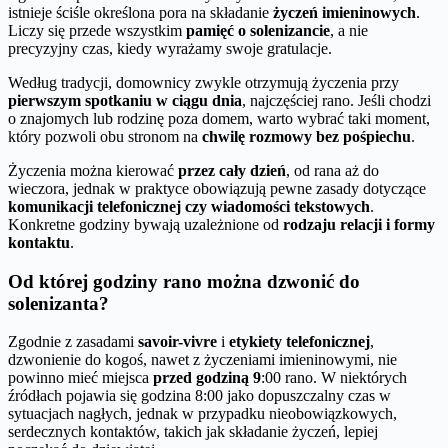
istnieje ściśle określona pora na składanie
życzeń imieninowych
.
Liczy się przede wszystkim
pamięć o solenizancie
, a nie
precyzyjny czas, kiedy wyrażamy swoje gratulacje.
Według tradycji, domownicy zwykle otrzymują życzenia przy
pierwszym spotkaniu w ciągu dnia
, najczęściej rano. Jeśli chodzi
o znajomych lub rodzinę poza domem, warto wybrać taki moment,
który pozwoli obu stronom na
chwilę rozmowy bez pośpiechu
.
Życzenia można kierować
przez cały dzień
, od rana aż do
wieczora, jednak w praktyce obowiązują pewne zasady dotyczące
komunikacji telefonicznej czy wiadomości tekstowych
.
Konkretne godziny bywają uzależnione od
rodzaju relacji i formy
kontaktu
.
Od której godziny rano można dzwonić do
solenizanta?
Zgodnie z zasadami
savoir-vivre
i
etykiety telefonicznej
,
dzwonienie do kogoś, nawet z życzeniami imieninowymi, nie
powinno mieć miejsca
przed godziną 9
:00 rano. W niektórych
źródłach pojawia się godzina 8:00 jako dopuszczalny czas w
sytuacjach nagłych, jednak w przypadku nieobowiązkowych,
serdecznych kontaktów, takich jak składanie życzeń, lepiej