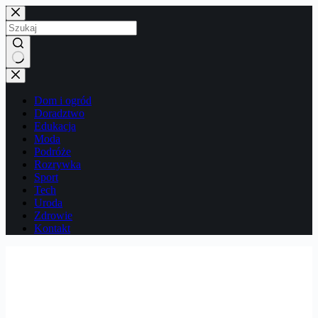
Przejdź
do
treści
Brak
wyników
Dom i ogród
Doradztwo
Edukacja
Moda
Podróże
Rozrywka
Sport
Tech
Uroda
Zdrowie
Kontakt