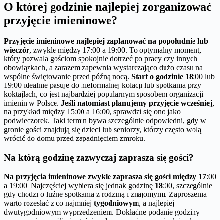
O której godzinie najlepiej zorganizować
przyjęcie imieninowe?
Przyjęcie imieninowe najlepiej zaplanować na popołudnie lub
wieczór
, zwykle między 17:00 a 19:00. To optymalny moment,
który pozwala gościom spokojnie dotrzeć po pracy czy innych
obowiązkach, a zarazem zapewnia wystarczająco dużo czasu na
wspólne świętowanie przed późną nocą.
Start o godzinie 18
:00 lub
19:00 idealnie pasuje do nieformalnej kolacji lub spotkania przy
koktajlach, co jest najbardziej popularnym sposobem organizacji
imienin w Polsce.
Jeśli natomiast planujemy przyjęcie wcześniej
,
na przykład między 15:00 a 16:00, sprawdzi się ono jako
podwieczorek. Taki termin bywa szczególnie odpowiedni, gdy w
gronie gości znajdują się dzieci lub seniorzy, którzy często wolą
wrócić do domu przed zapadnięciem zmroku.
Na którą godzinę zazwyczaj zaprasza się gości?
Na przyjęcia imieninowe zwykle zaprasza się gości między 17
:00
a 19:00. Najczęściej wybiera się jednak godzinę
18
:00, szczególnie
gdy chodzi o luźne spotkania z rodziną i znajomymi. Zaproszenia
warto rozesłać z co najmniej
tygodniowym
, a najlepiej
dwutygodniowym wyprzedzeniem. Dokładne podanie godziny