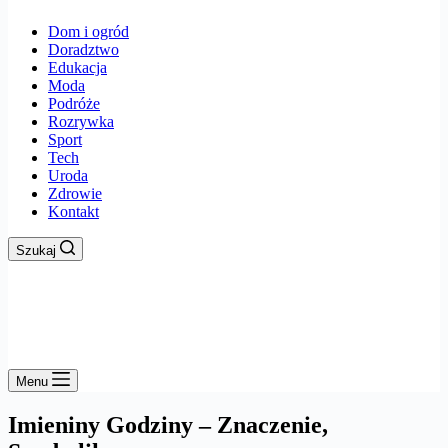
Dom i ogród
Doradztwo
Edukacja
Moda
Podróże
Rozrywka
Sport
Tech
Uroda
Zdrowie
Kontakt
Szukaj
Menu
Imieniny Godziny – Znaczenie,