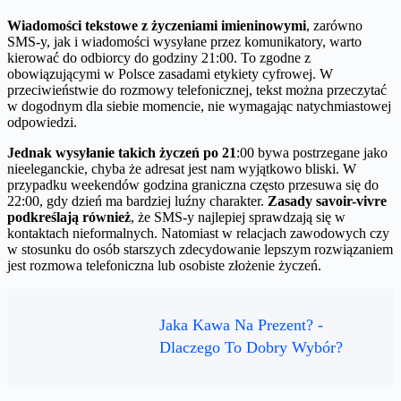
Wiadomości tekstowe z życzeniami imieninowymi
, zarówno
SMS-y, jak i wiadomości wysyłane przez komunikatory, warto
kierować do odbiorcy do godziny 21:00. To zgodne z
obowiązującymi w Polsce zasadami etykiety cyfrowej. W
przeciwieństwie do rozmowy telefonicznej, tekst można przeczytać
w dogodnym dla siebie momencie, nie wymagając natychmiastowej
odpowiedzi.
Jednak wysyłanie takich życzeń po 21
:00 bywa postrzegane jako
nieeleganckie, chyba że adresat jest nam wyjątkowo bliski. W
przypadku weekendów godzina graniczna często przesuwa się do
22:00, gdy dzień ma bardziej luźny charakter.
Zasady savoir-vivre
podkreślają również
, że SMS-y najlepiej sprawdzają się w
kontaktach nieformalnych. Natomiast w relacjach zawodowych czy
w stosunku do osób starszych zdecydowanie lepszym rozwiązaniem
jest rozmowa telefoniczna lub osobiste złożenie życzeń.
Jaka Kawa Na Prezent? -
Dlaczego To Dobry Wybór?