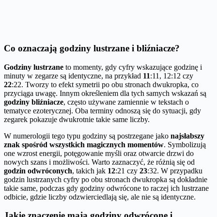
Co oznaczają godziny lustrzane i bliźniacze?
Godziny lustrzane
to momenty, gdy cyfry wskazujące godzinę i
minuty w zegarze są identyczne, na przykład
11
:11, 12:12 czy
22
:22. Tworzy to efekt symetrii po obu stronach dwukropka, co
przyciąga uwagę. Innym określeniem dla tych samych wskazań są
godziny bliźniacze
, często używane zamiennie w tekstach o
tematyce ezoterycznej. Oba terminy odnoszą się do sytuacji, gdy
zegarek pokazuje dwukrotnie takie same liczby.
W numerologii tego typu godziny są postrzegane jako
najsłabszy
znak spośród wszystkich magicznych momentów
. Symbolizują
one wzrost energii, potęgowanie myśli oraz otwarcie drzwi do
nowych szans i możliwości. Warto zaznaczyć, że różnią się od
godzin odwróconych
, takich jak
12
:21 czy
23
:32. W przypadku
godzin lustrzanych cyfry po obu stronach dwukropka są dokładnie
takie same, podczas gdy godziny odwrócone to raczej ich lustrzane
odbicie, gdzie liczby odzwierciedlają się, ale nie są identyczne.
Jakie znaczenie mają godziny odwrócone i