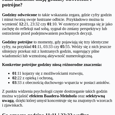
potrójne?
Godziny odwrócone
to takie wskazania zegara, gdzie cyfry godzin
i minut tworzą swoje lustrzane odbicie. Przykładowo można tu
wymienić
12
:21, 23:32 czy
01
:10. W ezoteryce postrzega się je jako
zachętę do refleksji nad sobą, sygnał do zmiany perspektywy lub
ostrzeżenie przed podejmowaniem pochopnych decyzji.
Godziny potrójne
to momenty, gdy pojawiają się trzy identyczne
cyfry, na przykład
01
:11, 03:33 czy
05
:55. Wróży się z nich jeszcze
silniejszy przekaz niż z lustrzanych godzin, sugerujący pilne
wiadomości lub wzmożoną aktywność numerologiczną.
Konkretne potrójne godziny niosą różnorodne znaczenia:
01
:11 kojarzy się z możliwościami rozwoju,
02
:22 z opieką i ochroną,
03
:33 z obecnością duchowego wsparcia w postaci aniołów.
Z punktu widzenia psychologii częste dostrzeganie takich godzin
można wyjaśnić
efektem Baadera-Meinhofa
oraz
selektywną
uwagą
, dzięki której umysł koncentruje się na znajomych wzorcach
i zjawiskach.