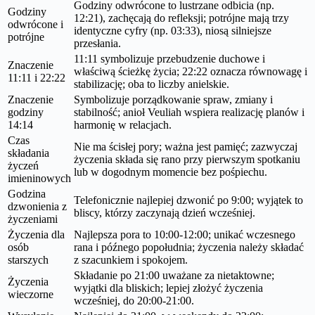
Godziny odwrócone to lustrzane odbicia (np.
Godziny
12:21), zachęcają do refleksji; potrójne mają trzy
odwrócone i
identyczne cyfry (np. 03:33), niosą silniejsze
potrójne
przesłania.
11:11 symbolizuje przebudzenie duchowe i
Znaczenie
właściwą ścieżkę życia; 22:22 oznacza równowagę i
11:11 i 22:22
stabilizację; oba to liczby anielskie.
Znaczenie
Symbolizuje porządkowanie spraw, zmiany i
godziny
stabilność; anioł Veuliah wspiera realizację planów i
14:14
harmonię w relacjach.
Czas
Nie ma ścisłej pory; ważna jest pamięć; zazwyczaj
składania
życzenia składa się rano przy pierwszym spotkaniu
życzeń
lub w dogodnym momencie bez pośpiechu.
imieninowych
Godzina
Telefonicznie najlepiej dzwonić po 9:00; wyjątek to
dzwonienia z
bliscy, którzy zaczynają dzień wcześniej.
życzeniami
Życzenia dla
Najlepsza pora to 10:00-12:00; unikać wczesnego
osób
rana i późnego popołudnia; życzenia należy składać
starszych
z szacunkiem i spokojem.
Składanie po 21:00 uważane za nietaktowne;
Życzenia
wyjątki dla bliskich; lepiej złożyć życzenia
wieczorne
wcześniej, do 20:00-21:00.