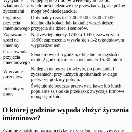
Wysyłanie
Najlepiej do 21:00, w weekendy do 22:00;
wiadomości z
wiadomości tekstowe nie przeszkadzają, ale późne
życzeniami
mogą być nieeleganckie.
Organizacja
Optymalny czas to 17:00-19:00; 18:00-19:00
przyjęcia
idealne dla kolacji lub koktajli; wcześniejsze
imieninowego
przyjęcia dla dzieci i seniorów.
Zapraszanie
Najczęściej między 17:00 a 19:00, zazwyczaj o
gości na
18:00; zaproszenia wysyła się z 1-2 tygodniowym
imieniny
wyprzedzeniem.
Czas trwania
Standardowo 3-5 godzin; oficjalne uroczystości
przyjęcia
około 2 godzin; krótsze spotkania to 15-30 minut.
imieninowego
Najlepiej na początku wizyty, po powitaniu i
Wręczanie
życzeniach; przy luźnych spotkaniach w ciągu
prezentów
pierwszej godziny pobytu.
Świętuje się podczas przerwy na kawę lub lunch;
Imieniny w
popularne są słodkie przekąski; zwyczaje firmowe
pracy
mogą się różnić.
O której godzinie wypada złożyć życzenia
imieninowe?
Zgodnie z polskimi normami etykiety i zasadami savoir-vivre, nie