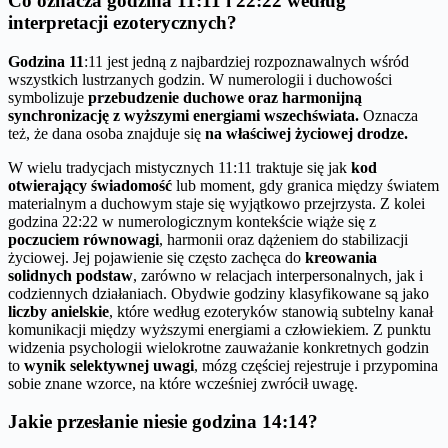
Co oznacza godzina 11:11 i 22:22 według
interpretacji ezoterycznych?
Godzina 11
:11 jest jedną z najbardziej rozpoznawalnych wśród
wszystkich lustrzanych godzin. W numerologii i duchowości
symbolizuje
przebudzenie duchowe oraz harmonijną
synchronizację z wyższymi energiami wszechświata.
Oznacza
też, że dana osoba znajduje się
na właściwej życiowej drodze.
W wielu tradycjach mistycznych 11:11 traktuje się jak
kod
otwierający świadomość
lub moment, gdy granica między światem
materialnym a duchowym staje się wyjątkowo przejrzysta. Z kolei
godzina 22:22 w numerologicznym kontekście wiąże się z
poczuciem równowagi
, harmonii oraz dążeniem do stabilizacji
życiowej. Jej pojawienie się często zachęca do
kreowania
solidnych podstaw
, zarówno w relacjach interpersonalnych, jak i
codziennych działaniach. Obydwie godziny klasyfikowane są jako
liczby anielskie
, które według ezoteryków stanowią subtelny kanał
komunikacji między wyższymi energiami a człowiekiem. Z punktu
widzenia psychologii wielokrotne zauważanie konkretnych godzin
to
wynik selektywnej uwagi
, mózg częściej rejestruje i przypomina
sobie znane wzorce, na które wcześniej zwrócił uwagę.
Jakie przesłanie niesie godzina 14:14?