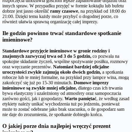
rozpoczęcia umożliwia gościom lepsze zaplanowanie dojazdu oraz
innych spraw. W przypadku przyjęć w formie koktajlu lub bufetu
dobrze jest jasno określić
ramy czasowe
, na przykład od 18:00 do
21:00. Dzięki temu każdy może przybyć o dogodnej porze, co
również ułatwia sprawną organizację całej imprezy.
Ile godzin powinno trwać standardowe spotkanie
imieninowe?
Standardowe przyjęcie imieninowe w gronie rodziny i
znajomych zazwyczaj trwa od 3 do 5 godzin,
co pozwala na
spokojne składanie życzeń, wspólne spożywanie posiłku, rozmowy
oraz wręczanie prezentów.
Natomiast bardziej oficjalne
uroczystości zwykle zajmują około dwóch godzin,
a spotkania
robocze lub te mniej formalne, na przykład przy lampce wina, mogą
zakończyć się już po 15-30 minutach.
Domowe imprezy
imieninowe są zwykle mniej oficjalne,
dlatego czas ich trwania
bywa elastyczny i uzależniony od atmosfery oraz samopoczucia
zarówno gości, jak i gospodarzy.
Warto pamiętać
, że według zasad
etykiety należy unikać wychodzenia tuż po jedzeniu, ponieważ
może to zostać odebrane jako brak szacunku, o ile gospodarz sam
nie daje do zrozumienia, że spotkanie dobiegło końca.
O jakiej porze dnia najlepiej wręczyć prezent