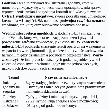
Godzina 14
:14 to przykład tzw. lustrzanej godziny, która w
numerologii kojarzy się z koniecznością uporządkowania spraw,
wprowadzenia zmian i odzyskania kontroli nad własnym życiem.
Cyfra 1 symbolizuje inicjatywę
, świeże początki oraz umiejętność
kreowania własnej ścieżki, natomiast
podwójna czwórka oznacza
stabilność
, strukturę oraz budowanie solidnych podstaw.
Według interpretacji anielskich
, z godziną 14:14 związany jest
anioł Veuliah, który wspiera realizację zamierzeń i przynosi
powodzenie zarówno zawodowe, jak i osobiste.
W kontekście
miłości
, 14:14 podkreśla znaczenie relacji opartych na wzajemnym
wsparciu i otwartej komunikacji, a także konieczność zachowania
harmonii między działaniem a poczuciem bezpieczeństwa.
Warto
zaznaczyć
, że interpretacje lustrzanych godzin są subiektywne i
zależą od osobistych przekonań, gdyż nie ma jednoznacznych,
naukowych dowodów na ich znaczenie.
Temat
Najważniejsze informacje
Imieniny
Łączy tradycję imienin z ezoterycznym znaczeniem
godziny na
lustrzanych i bliźniaczych godzin oraz praktycznym
zegarku
momentem składania życzeń.
Godziny
Cyfry godziny i minut są identyczne, np. 11:11,
lustrzane i
22:22; symbolizują energię i nowe możliwości;
bliźniacze
różnią się od godzin odwróconych.