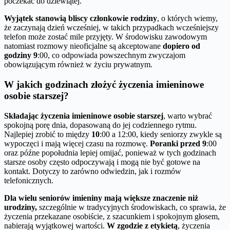
poczekać do dziewiątej.
Wyjątek stanowią bliscy członkowie rodziny
, o których wiemy,
że zaczynają dzień wcześniej, w takich przypadkach wcześniejszy
telefon może zostać mile przyjęty. W środowisku zawodowym
natomiast rozmowy nieoficjalne są akceptowane
dopiero od
godziny 9
:00, co odpowiada powszechnym zwyczajom
obowiązującym również w życiu prywatnym.
W jakich godzinach złożyć życzenia imieninowe
osobie starszej?
Składając życzenia imieninowe osobie starszej
, warto wybrać
spokojną porę dnia, dopasowaną do jej codziennego rytmu.
Najlepiej zrobić to między
10
:00 a 12:00, kiedy seniorzy zwykle są
wypoczęci i mają więcej czasu na rozmowę.
Poranki przed 9
:00
oraz późne popołudnia lepiej omijać, ponieważ w tych godzinach
starsze osoby często odpoczywają i mogą nie być gotowe na
kontakt. Dotyczy to zarówno odwiedzin, jak i rozmów
telefonicznych.
Dla wielu seniorów imieniny mają większe znaczenie niż
urodziny,
szczególnie w tradycyjnych środowiskach, co sprawia, że
życzenia przekazane osobiście, z szacunkiem i spokojnym głosem,
nabierają wyjątkowej wartości.
W zgodzie z etykietą
, życzenia