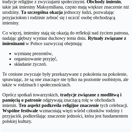
tradycje religijne z zwyczajami społecznymi.
Obchody imienin
,
takie jak imieniny Maksymiliana, często mają większe znaczenie niż
urodziny.
Ta szczególna okazja
jednoczy ludzi, pozwalając
przyjaciołom i rodzinie zebrać się i uczcić osobę obchodzącą
imieniny.
Co więcej, imieniny stają się okazją do refleksji nad życiem patrona,
nadając głębszy wymiar duchowy temu dniu.
Rytuały związane z
imieninami
w Polsce zazwyczaj obejmują:
wymianę prezentów,
organizowanie przyjęć,
składanie życzeń.
Te cenione zwyczaje były przekazywane z pokolenia na pokolenie,
sprawiając, że są one znaczące nie tylko na poziomie osobistym, ale
także w rodzinach i społecznościach.
Oprócz spotkań towarzyskich,
tradycje związane z modlitwą i
pamięcią o patronie
odgrywają znaczącą rolę w obchodach
imienin.
Ten aspekt podkreśla religijne znaczenie
tych celebracji.
Wspólne festiwale
wzmacniają więzi wśród członków rodziny i
przyjaciół, podkreślając znaczenie jedności, która jest fundamentem
polskiej kultury.