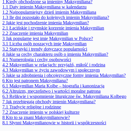
1
Kiedy obchodzone są imieniny Maksymiliana?
1.1
Daty imienin Maksymiliana w kalendarzu
1.2
Najpopularniejszy dzień imienin Maksymiliana
1.3
Ile dni pozostało do kolejnych imienin Maksymiliana?
2
Jakie jest pochodzenie imienia Maksymilian?
2.1
Łacińskie i rzymskie korzenie imienia Maksymilian
2.2
Znaczenie imienia Maksymilian
3
Jak popularne jest imię Maksymilian w Polsce?
3.1
Liczba osób noszących imię Maksymilian
3.2
Statystyki i trendy dotyczące popularności
4
Jakie są cechy charakteru osób o imieniu Maksymilian?
4.1
Numerologia i cechy osobowości
4.2
Maksymilian w relacjach: przyjaźń, miłość i rodzina
4.3
Maksymilian w życiu zawodowym i społecznym
5
Jakie są zdrobnienia i obcojęzyczne formy imienia Maksymilian?
6
Kto jest patronem Maksymiliana?
6.1
Maksymilian Maria Kolbe – biografia i kanonizacja
6.2
Altruizm, męczeństwo i wartości moralne patrona
6.3
Relikwie i wspomnienie liturgiczne św. Maksymiliana Kolbego
7
Jak przebiegają obchody imienin Maksymiliana?
7.1
Tradycje religijne i rodzinne
7.2
Znaczenie imienin w polskiej kulturze
8
Kto to są znani Maksymilianowie?
8.1
Słynni Maksymilianowie w historii i współczesności