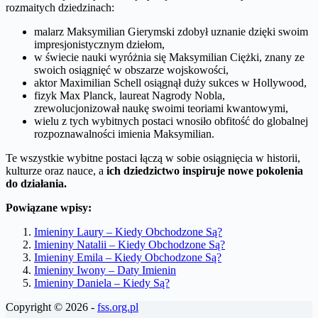
rozmaitych dziedzinach:
malarz Maksymilian Gierymski zdobył uznanie dzięki swoim
impresjonistycznym dziełom,
w świecie nauki wyróżnia się Maksymilian Ciężki, znany ze
swoich osiągnięć w obszarze wojskowości,
aktor Maximilian Schell osiągnął duży sukces w Hollywood,
fizyk Max Planck, laureat Nagrody Nobla,
zrewolucjonizował naukę swoimi teoriami kwantowymi,
wielu z tych wybitnych postaci wnosiło obfitość do globalnej
rozpoznawalności imienia Maksymilian.
Te wszystkie wybitne postaci łączą w sobie osiągnięcia w historii,
kulturze oraz nauce, a
ich dziedzictwo inspiruje nowe pokolenia
do działania.
Powiązane wpisy:
Imieniny Laury – Kiedy Obchodzone Są?
Imieniny Natalii – Kiedy Obchodzone Są?
Imieniny Emila – Kiedy Obchodzone Są?
Imieniny Iwony – Daty Imienin
Imieniny Daniela – Kiedy Są?
Copyright © 2026 -
fss.org.pl