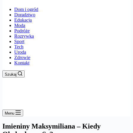
Dom i ogród
Doradztwo
Edukacja
Moda
Podróże
Rozrywka
Sport
Tech
Uroda
Zdrowie
Kontakt
Szukaj
Menu
Imieniny Maksymiliana – Kiedy