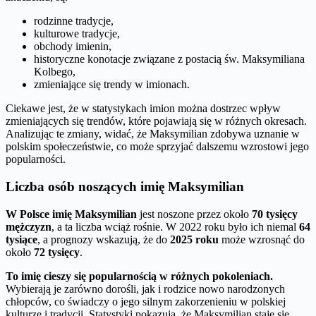
rodzinne tradycje,
kulturowe tradycje,
obchody imienin,
historyczne konotacje związane z postacią św. Maksymiliana
Kolbego,
zmieniające się trendy w imionach.
Ciekawe jest, że w statystykach imion można dostrzec wpływ
zmieniających się trendów, które pojawiają się w różnych okresach.
Analizując te zmiany, widać, że Maksymilian zdobywa uznanie w
polskim społeczeństwie, co może sprzyjać dalszemu wzrostowi jego
popularności.
Liczba osób noszących imię Maksymilian
W Polsce imię Maksymilian
jest noszone przez około
70 tysięcy
mężczyzn
, a ta liczba wciąż rośnie. W 2022 roku było ich niemal
64
tysiące
, a prognozy wskazują, że do
2025 roku
może wzrosnąć do
około
72 tysięcy
.
To imię cieszy się popularnością w różnych pokoleniach.
Wybierają je zarówno dorośli, jak i rodzice nowo narodzonych
chłopców, co świadczy o jego silnym zakorzenieniu w polskiej
kulturze i tradycji. Statystyki pokazują, że Maksymilian staje się