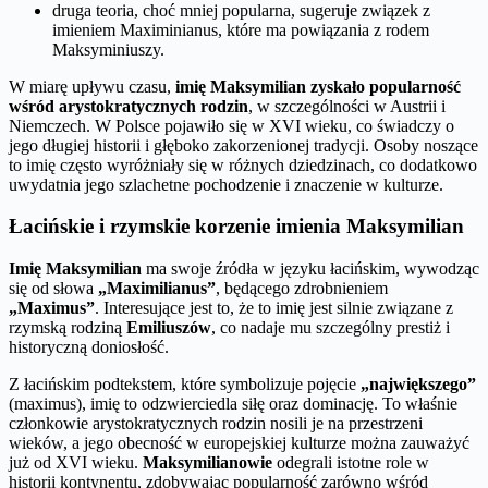
druga teoria, choć mniej popularna, sugeruje związek z
imieniem Maximinianus, które ma powiązania z rodem
Maksyminiuszy.
W miarę upływu czasu,
imię Maksymilian zyskało popularność
wśród arystokratycznych rodzin
, w szczególności w Austrii i
Niemczech. W Polsce pojawiło się w XVI wieku, co świadczy o
jego długiej historii i głęboko zakorzenionej tradycji. Osoby noszące
to imię często wyróżniały się w różnych dziedzinach, co dodatkowo
uwydatnia jego szlachetne pochodzenie i znaczenie w kulturze.
Łacińskie i rzymskie korzenie imienia Maksymilian
Imię Maksymilian
ma swoje źródła w języku łacińskim, wywodząc
się od słowa
„Maximilianus”
, będącego zdrobnieniem
„Maximus”
. Interesujące jest to, że to imię jest silnie związane z
rzymską rodziną
Emiliuszów
, co nadaje mu szczególny prestiż i
historyczną doniosłość.
Z łacińskim podtekstem, które symbolizuje pojęcie
„największego”
(maximus), imię to odzwierciedla siłę oraz dominację. To właśnie
członkowie arystokratycznych rodzin nosili je na przestrzeni
wieków, a jego obecność w europejskiej kulturze można zauważyć
już od XVI wieku.
Maksymilianowie
odegrali istotne role w
historii kontynentu, zdobywając popularność zarówno wśród