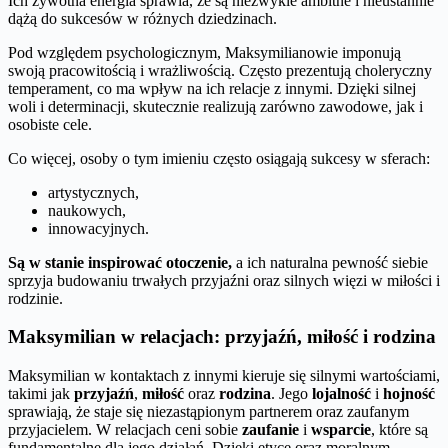
Ich żywotna energia sprawia, że są niezwykle ambitne i nieustannie
dążą do sukcesów w różnych dziedzinach.
Pod względem psychologicznym, Maksymilianowie imponują
swoją pracowitością i wrażliwością. Często prezentują choleryczny
temperament, co ma wpływ na ich relacje z innymi. Dzięki silnej
woli i determinacji, skutecznie realizują zarówno zawodowe, jak i
osobiste cele.
Co więcej, osoby o tym imieniu często osiągają sukcesy w sferach:
artystycznych,
naukowych,
innowacyjnych.
Są w stanie inspirować otoczenie,
a ich naturalna pewność siebie
sprzyja budowaniu trwałych przyjaźni oraz silnych więzi w miłości i
rodzinie.
Maksymilian w relacjach: przyjaźń, miłość i rodzina
Maksymilian w kontaktach z innymi kieruje się silnymi wartościami,
takimi jak
przyjaźń
,
miłość
oraz
rodzina
. Jego
lojalność
i
hojność
sprawiają, że staje się niezastąpionym partnerem oraz zaufanym
przyjacielem. W relacjach ceni sobie
zaufanie
i
wsparcie
, które są
fundamentalne dla jego działań. Dzięki etyce oraz moralnym