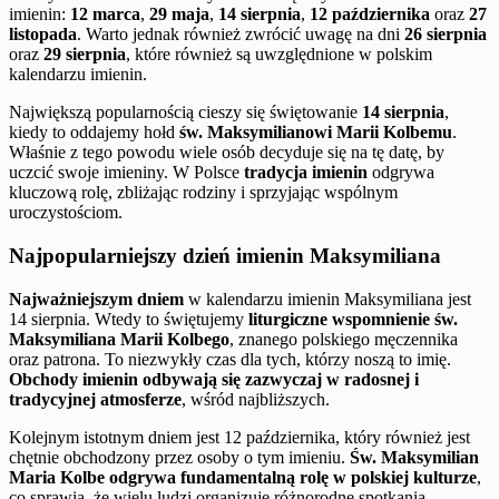
imienin:
12 marca
,
29 maja
,
14 sierpnia
,
12 października
oraz
27
listopada
. Warto jednak również zwrócić uwagę na dni
26 sierpnia
oraz
29 sierpnia
, które również są uwzględnione w polskim
kalendarzu imienin.
Największą popularnością cieszy się świętowanie
14 sierpnia
,
kiedy to oddajemy hołd
św. Maksymilianowi Marii Kolbemu
.
Właśnie z tego powodu wiele osób decyduje się na tę datę, by
uczcić swoje imieniny. W Polsce
tradycja imienin
odgrywa
kluczową rolę, zbliżając rodziny i sprzyjając wspólnym
uroczystościom.
Najpopularniejszy dzień imienin Maksymiliana
Najważniejszym dniem
w kalendarzu imienin Maksymiliana jest
14 sierpnia. Wtedy to świętujemy
liturgiczne wspomnienie św.
Maksymiliana Marii Kolbego
, znanego polskiego męczennika
oraz patrona. To niezwykły czas dla tych, którzy noszą to imię.
Obchody imienin odbywają się zazwyczaj w radosnej i
tradycyjnej atmosferze
, wśród najbliższych.
Kolejnym istotnym dniem jest 12 października, który również jest
chętnie obchodzony przez osoby o tym imieniu.
Św. Maksymilian
Maria Kolbe odgrywa fundamentalną rolę w polskiej kulturze
,
co sprawia, że wielu ludzi organizuje różnorodne spotkania