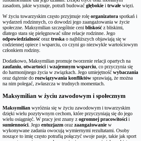
zasadom, jakie wyznaje, potrafi budować
głębokie
i
trwałe
więzi.
W życiu towarzyskim często przyjmuje rolę
organizatora
spotkań i
wydarzeń rodzinnych, co dowodzi jego zaangażowania w życie
społeczne. Maksymilian szczególnie ceni
bliskość
z bliskimi,
dlatego stara się pielęgnować silne relacje rodzinne. Jego
odpowiedzialność
oraz
troska
o najbliższych objawiają się w
codziennej opiece i wsparciu, co czyni go niezwykle wartościowym
członkiem rodziny.
Dodatkowo, Maksymilian promuje tworzenie relacji opartych na
zaufaniu
,
otwartości
i
wzajemnym wsparciu
, co przyczynia się
do harmonijnego życia w związkach. Jego umiejętność
wybaczania
oraz dążenie do
rozwiązywania konfliktów
sprawiają, że można
na nim polegać, zwłaszcza w trudnych momentach.
Maksymilian w życiu zawodowym i społecznym
Maksymilian
wyróżnia się w życiu zawodowym i towarzyskim
dzięki wielu pozytywnym cechom, które przyczyniają się do jego
wielu osiągnięć. W pracy jest znany z
ogromnej pracowitości
i
sumienności
. Jego
entuzjazm
oraz
zaangażowanie
w
wykonywane zadania owocują wymiernymi rezultatami. Osoby
noszące to imię często potrafią połączyć swoje pasje, takie jak sport