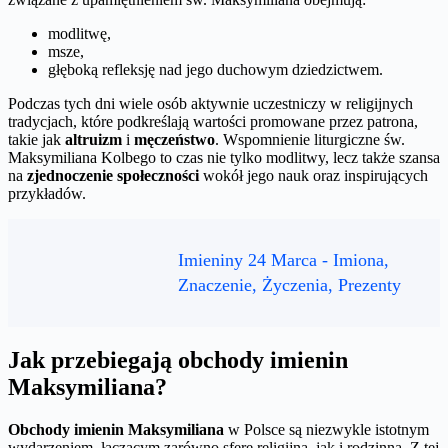
modlitwę,
msze,
głęboką refleksję nad jego duchowym dziedzictwem.
Podczas tych dni wiele osób aktywnie uczestniczy w religijnych
tradycjach, które podkreślają wartości promowane przez patrona,
takie jak
altruizm
i
męczeństwo
. Wspomnienie liturgiczne św.
Maksymiliana Kolbego to czas nie tylko modlitwy, lecz także szansa
na
zjednoczenie społeczności
wokół jego nauk oraz inspirujących
przykładów.
Imieniny 24 Marca - Imiona,
Znaczenie, Życzenia, Prezenty
Jak przebiegają obchody imienin
Maksymiliana?
Obchody imienin Maksymiliana
w Polsce są niezwykle istotnym
wydarzeniem, łączącym zarówno sferę religijną, jak i rodzinną. Z tej