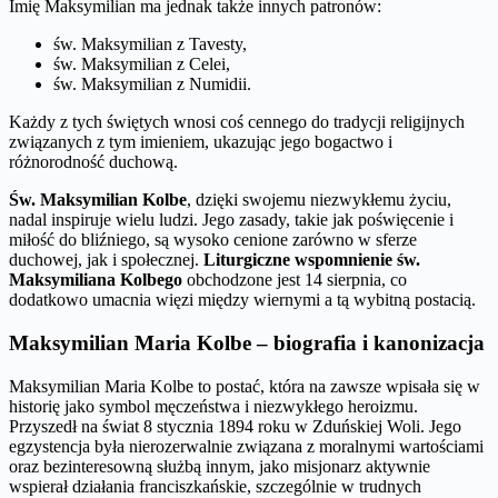
Imię Maksymilian ma jednak także innych patronów:
św. Maksymilian z Tavesty,
św. Maksymilian z Celei,
św. Maksymilian z Numidii.
Każdy z tych świętych wnosi coś cennego do tradycji religijnych
związanych z tym imieniem, ukazując jego bogactwo i
różnorodność duchową.
Św. Maksymilian Kolbe
, dzięki swojemu niezwykłemu życiu,
nadal inspiruje wielu ludzi. Jego zasady, takie jak poświęcenie i
miłość do bliźniego, są wysoko cenione zarówno w sferze
duchowej, jak i społecznej.
Liturgiczne wspomnienie św.
Maksymiliana Kolbego
obchodzone jest 14 sierpnia, co
dodatkowo umacnia więzi między wiernymi a tą wybitną postacią.
Maksymilian Maria Kolbe – biografia i kanonizacja
Maksymilian Maria Kolbe to postać, która na zawsze wpisała się w
historię jako symbol męczeństwa i niezwykłego heroizmu.
Przyszedł na świat 8 stycznia 1894 roku w Zduńskiej Woli. Jego
egzystencja była nierozerwalnie związana z moralnymi wartościami
oraz bezinteresowną służbą innym, jako misjonarz aktywnie
wspierał działania franciszkańskie, szczególnie w trudnych