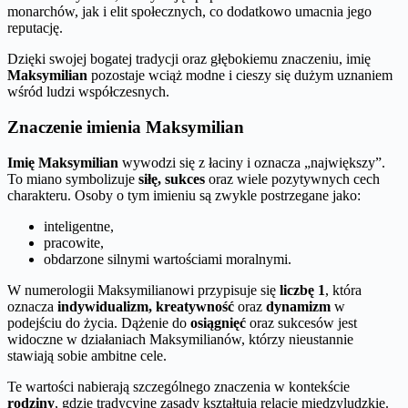
monarchów, jak i elit społecznych, co dodatkowo umacnia jego
reputację.
Dzięki swojej bogatej tradycji oraz głębokiemu znaczeniu, imię
Maksymilian
pozostaje wciąż modne i cieszy się dużym uznaniem
wśród ludzi współczesnych.
Znaczenie imienia Maksymilian
Imię Maksymilian
wywodzi się z łaciny i oznacza „największy”.
To miano symbolizuje
siłę, sukces
oraz wiele pozytywnych cech
charakteru. Osoby o tym imieniu są zwykle postrzegane jako:
inteligentne,
pracowite,
obdarzone silnymi wartościami moralnymi.
W numerologii Maksymilianowi przypisuje się
liczbę 1
, która
oznacza
indywidualizm, kreatywność
oraz
dynamizm
w
podejściu do życia. Dążenie do
osiągnięć
oraz sukcesów jest
widoczne w działaniach Maksymilianów, którzy nieustannie
stawiają sobie ambitne cele.
Te wartości nabierają szczególnego znaczenia w kontekście
rodziny
, gdzie tradycyjne zasady kształtują relacje międzyludzkie.