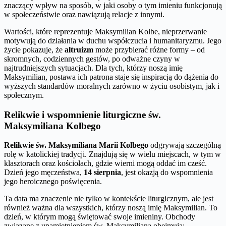
znaczący wpływ na sposób, w jaki osoby o tym imieniu funkcjonują
w społeczeństwie oraz nawiązują relacje z innymi.
Wartości, które reprezentuje Maksymilian Kolbe, nieprzerwanie
motywują do działania w duchu współczucia i humanitaryzmu. Jego
życie pokazuje, że
altruizm
może przybierać różne formy – od
skromnych, codziennych gestów, po odważne czyny w
najtrudniejszych sytuacjach. Dla tych, którzy noszą imię
Maksymilian, postawa ich patrona staje się inspiracją do dążenia do
wyższych standardów moralnych zarówno w życiu osobistym, jak i
społecznym.
Relikwie i wspomnienie liturgiczne św.
Maksymiliana Kolbego
Relikwie św. Maksymiliana Marii Kolbego
odgrywają szczególną
rolę w katolickiej tradycji. Znajdują się w wielu miejscach, w tym w
klasztorach oraz kościołach, gdzie wierni mogą oddać im cześć.
Dzień jego męczeństwa,
14 sierpnia
, jest okazją do wspomnienia
jego heroicznego poświęcenia.
Ta data ma znaczenie nie tylko w kontekście liturgicznym, ale jest
również ważna dla wszystkich, którzy noszą imię Maksymilian. To
dzień, w którym mogą świętować swoje imieniny. Obchody
związane z upamiętnieniem św. Maksymiliana obejmują: