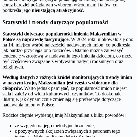
coraz bardziej pożądanym wyborem wśród mam i tatów, co
podkreśla jego
nieustającą atrakcyjność
.
Statystyki i trendy dotyczące popularności
Statystyki dotyczące popularności imienia Maksymilian w
Polsce są naprawdę fascynujące.
W 2024 roku ulokowało się ono
na 14. miejscu wśród najczęściej nadawanych imion, co podkreśla,
jak bardzo przyciąga ono rodziców. Ostatnio można zauważyć
tendencję wzrostową w nadawaniu tego imienia dzieciom, co może
być częściowo związane z wpływami tradycji rodzinnych oraz
religijnych.
Według danych z różnych źródeł monitorujących trendy imion
w naszym kraju, Maksymilian jest często wybierany dla
chłopców.
Warto jednak pamiętać, że popularność imion nie jest
stała i zależy od wielu kulturowych czynników. To doskonale
ilustruje, jak dynamicznie zmieniają się preferencje dotyczące
nadawania imion w Polsce.
Rodzice chętnie wybierają imię Maksymilian z kilku powodów:
ze względu na jego melodyjne brzmienie,
z pozytywnych skojarzeń związanych z patronem tego
imienia – Maksymilianem Marią Kolbego,