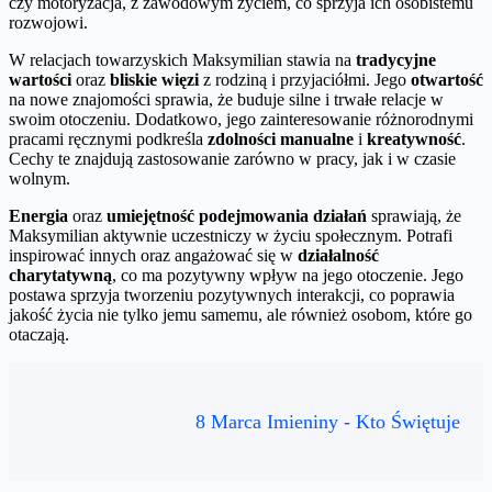
czy motoryzacja, z zawodowym życiem, co sprzyja ich osobistemu
rozwojowi.
W relacjach towarzyskich Maksymilian stawia na
tradycyjne
wartości
oraz
bliskie więzi
z rodziną i przyjaciółmi. Jego
otwartość
na nowe znajomości sprawia, że buduje silne i trwałe relacje w
swoim otoczeniu. Dodatkowo, jego zainteresowanie różnorodnymi
pracami ręcznymi podkreśla
zdolności manualne
i
kreatywność
.
Cechy te znajdują zastosowanie zarówno w pracy, jak i w czasie
wolnym.
Energia
oraz
umiejętność podejmowania działań
sprawiają, że
Maksymilian aktywnie uczestniczy w życiu społecznym. Potrafi
inspirować innych oraz angażować się w
działalność
charytatywną
, co ma pozytywny wpływ na jego otoczenie. Jego
postawa sprzyja tworzeniu pozytywnych interakcji, co poprawia
jakość życia nie tylko jemu samemu, ale również osobom, które go
otaczają.
8 Marca Imieniny - Kto Świętuje