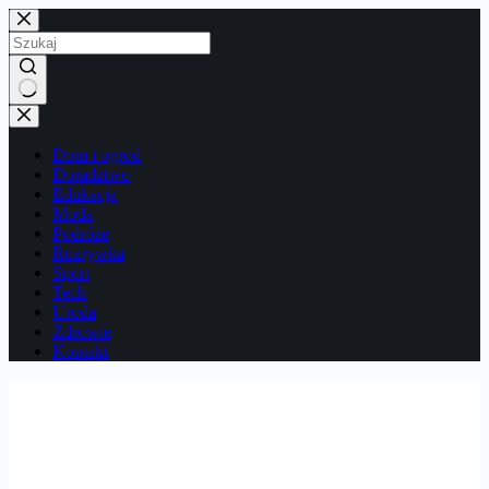
Przejdź
do
treści
Brak
wyników
Dom i ogród
Doradztwo
Edukacja
Moda
Podróże
Rozrywka
Sport
Tech
Uroda
Zdrowie
Kontakt