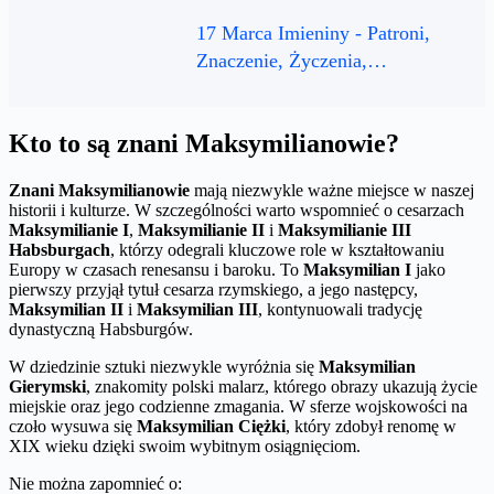
17 Marca Imieniny - Patroni,
Znaczenie, Życzenia,…
Kto to są znani Maksymilianowie?
Znani Maksymilianowie
mają niezwykle ważne miejsce w naszej
historii i kulturze. W szczególności warto wspomnieć o cesarzach
Maksymilianie I
,
Maksymilianie II
i
Maksymilianie III
Habsburgach
, którzy odegrali kluczowe role w kształtowaniu
Europy w czasach renesansu i baroku. To
Maksymilian I
jako
pierwszy przyjął tytuł cesarza rzymskiego, a jego następcy,
Maksymilian II
i
Maksymilian III
, kontynuowali tradycję
dynastyczną Habsburgów.
W dziedzinie sztuki niezwykle wyróżnia się
Maksymilian
Gierymski
, znakomity polski malarz, którego obrazy ukazują życie
miejskie oraz jego codzienne zmagania. W sferze wojskowości na
czoło wysuwa się
Maksymilian Ciężki
, który zdobył renomę w
XIX wieku dzięki swoim wybitnym osiągnięciom.
Nie można zapomnieć o: