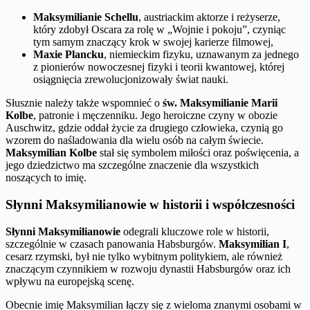
Maksymilianie Schellu
, austriackim aktorze i reżyserze,
który zdobył Oscara za rolę w „Wojnie i pokoju”, czyniąc
tym samym znaczący krok w swojej karierze filmowej,
Maxie Plancku
, niemieckim fizyku, uznawanym za jednego
z pionierów nowoczesnej fizyki i teorii kwantowej, której
osiągnięcia zrewolucjonizowały świat nauki.
Słusznie należy także wspomnieć o
św. Maksymilianie Marii
Kolbe
, patronie i męczenniku. Jego heroiczne czyny w obozie
Auschwitz, gdzie oddał życie za drugiego człowieka, czynią go
wzorem do naśladowania dla wielu osób na całym świecie.
Maksymilian Kolbe
stał się symbolem miłości oraz poświęcenia, a
jego dziedzictwo ma szczególne znaczenie dla wszystkich
noszących to imię.
Słynni Maksymilianowie w historii i współczesności
Słynni Maksymilianowie
odegrali kluczowe role w historii,
szczególnie w czasach panowania Habsburgów.
Maksymilian I
,
cesarz rzymski, był nie tylko wybitnym politykiem, ale również
znaczącym czynnikiem w rozwoju dynastii Habsburgów oraz ich
wpływu na europejską scenę.
Obecnie imię Maksymilian łączy się z wieloma znanymi osobami w