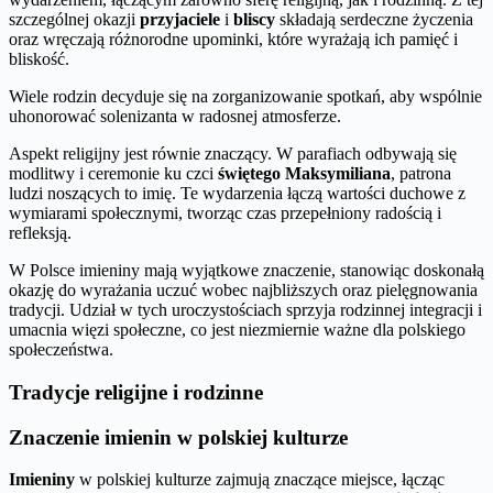
szczególnej okazji
przyjaciele
i
bliscy
składają serdeczne życzenia
oraz wręczają różnorodne upominki, które wyrażają ich pamięć i
bliskość.
Wiele rodzin decyduje się na zorganizowanie spotkań, aby wspólnie
uhonorować solenizanta w radosnej atmosferze.
Aspekt religijny jest równie znaczący. W parafiach odbywają się
modlitwy i ceremonie ku czci
świętego Maksymiliana
, patrona
ludzi noszących to imię. Te wydarzenia łączą wartości duchowe z
wymiarami społecznymi, tworząc czas przepełniony radością i
refleksją.
W Polsce imieniny mają wyjątkowe znaczenie, stanowiąc doskonałą
okazję do wyrażania uczuć wobec najbliższych oraz pielęgnowania
tradycji. Udział w tych uroczystościach sprzyja rodzinnej integracji i
umacnia więzi społeczne, co jest niezmiernie ważne dla polskiego
społeczeństwa.
Tradycje religijne i rodzinne
Znaczenie imienin w polskiej kulturze
Imieniny
w polskiej kulturze zajmują znaczące miejsce, łącząc