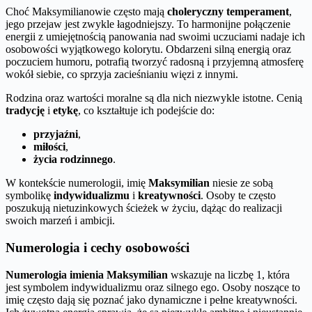
Choć Maksymilianowie często mają
choleryczny temperament
,
jego przejaw jest zwykle łagodniejszy. To harmonijne połączenie
energii z umiejętnością panowania nad swoimi uczuciami nadaje ich
osobowości wyjątkowego kolorytu. Obdarzeni silną energią oraz
poczuciem humoru, potrafią tworzyć radosną i przyjemną atmosferę
wokół siebie, co sprzyja zacieśnianiu więzi z innymi.
Rodzina oraz wartości moralne są dla nich niezwykle istotne. Cenią
tradycję
i
etykę
, co kształtuje ich podejście do:
przyjaźni
,
miłości
,
życia rodzinnego
.
W kontekście numerologii, imię
Maksymilian
niesie ze sobą
symbolikę
indywidualizmu
i
kreatywności
. Osoby te często
poszukują nietuzinkowych ścieżek w życiu, dążąc do realizacji
swoich marzeń i ambicji.
Numerologia i cechy osobowości
Numerologia imienia Maksymilian
wskazuje na liczbę 1, która
jest symbolem indywidualizmu oraz silnego ego. Osoby noszące to
imię często dają się poznać jako dynamiczne i pełne kreatywności.