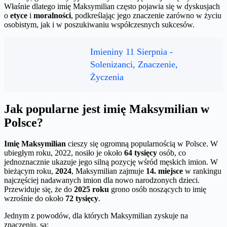
Właśnie dlatego imię Maksymilian często pojawia się w dyskusjach
o
etyce
i
moralności
, podkreślając jego znaczenie zarówno w życiu
osobistym, jak i w poszukiwaniu współczesnych sukcesów.
Imieniny 11 Sierpnia -
Solenizanci, Znaczenie,
Życzenia
Jak popularne jest imię Maksymilian w
Polsce?
Imię Maksymilian
cieszy się ogromną popularnością w Polsce. W
ubiegłym roku, 2022, nosiło je około
64 tysięcy
osób, co
jednoznacznie ukazuje jego silną pozycję wśród męskich imion. W
bieżącym roku,
2024
, Maksymilian zajmuje
14. miejsce
w rankingu
najczęściej nadawanych imion dla nowo narodzonych dzieci.
Przewiduje się, że do
2025 roku
grono osób noszących to imię
wzrośnie do około
72 tysięcy
.
Jednym z powodów, dla których Maksymilian zyskuje na
znaczeniu, są: