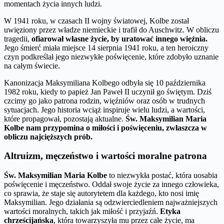
momentach życia innych ludzi.
W 1941 roku, w czasach II wojny światowej, Kolbe został
uwięziony przez władze niemieckie i trafił do Auschwitz. W obliczu
tragedii,
ofiarował własne życie, by uratować innego więźnia.
Jego śmierć miała miejsce 14 sierpnia 1941 roku, a ten heroiczny
czyn podkreślał jego niezwykłe poświęcenie, które zdobyło uznanie
na całym świecie.
Kanonizacja Maksymiliana Kolbego odbyła się 10 października
1982 roku, kiedy to papież Jan Paweł II uczynił go świętym. Dziś
czcimy go jako patrona rodzin, więźniów oraz osób w trudnych
sytuacjach. Jego historia wciąż inspiruje wielu ludzi, a wartości,
które propagował, pozostają aktualne.
Św. Maksymilian Maria
Kolbe nam przypomina o miłości i poświęceniu, zwłaszcza w
obliczu najcięższych prób.
Altruizm, męczeństwo i wartości moralne patrona
Św. Maksymilian Maria Kolbe
to niezwykła postać, która uosabia
poświęcenie i męczeństwo. Oddał swoje życie za innego człowieka,
co sprawia, że staje się autorytetem dla każdego, kto nosi imię
Maksymilian. Jego działania są odzwierciedleniem najważniejszych
wartości moralnych, takich jak miłość i przyjaźń.
Etyka
chrześcijańska
, która towarzyszyła mu przez całe życie, ma