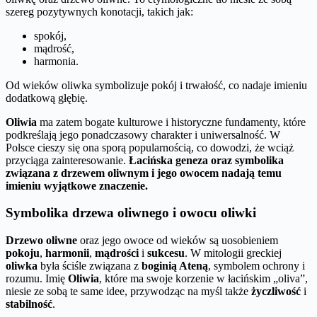
szereg pozytywnych konotacji, takich jak:
spokój,
mądrość,
harmonia.
Od wieków oliwka symbolizuje pokój i trwałość, co nadaje imieniu
dodatkową głębię.
Oliwia
ma zatem bogate kulturowe i historyczne fundamenty, które
podkreślają jego ponadczasowy charakter i uniwersalność. W
Polsce cieszy się ona sporą popularnością, co dowodzi, że wciąż
przyciąga zainteresowanie.
Łacińska geneza oraz symbolika
związana z drzewem oliwnym i jego owocem nadają temu
imieniu wyjątkowe znaczenie.
Symbolika drzewa oliwnego i owocu oliwki
Drzewo oliwne
oraz jego owoce od wieków są uosobieniem
pokoju
,
harmonii
,
mądrości
i
sukcesu
. W mitologii greckiej
oliwka
była ściśle związana z
boginią Ateną
, symbolem ochrony i
rozumu. Imię
Oliwia
, które ma swoje korzenie w łacińskim „oliva”,
niesie ze sobą te same idee, przywodząc na myśl także
życzliwość
i
stabilność
.