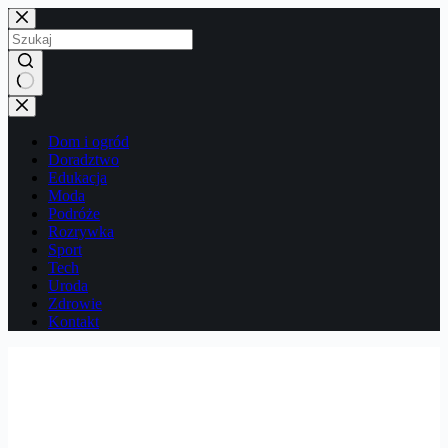
Przejdź
do
treści
Brak
wyników
Dom i ogród
Doradztwo
Edukacja
Moda
Podróże
Rozrywka
Sport
Tech
Uroda
Zdrowie
Kontakt