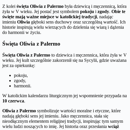
Z kolei
święta Oliwia z Palermo
była dziewicą i męczennicą, która
żyła w V wieku. Jej postać jest symbolem
pokoju
i
zgody
.
Obie te
święte mają ważne miejsce w katolickiej tradycji
, nadając
imieniu
Oliwia
głęboki sens duchowy oraz szczególną wartość. Ich
historie inspirują wielu wierzących do dzielenia się wiarą i dążenia
do harmonii w życiu.
Święta Oliwia z Palermo
Święta Oliwia z Palermo
to dziewica i męczennica, która żyła w V
wieku. Jej kult szczególnie zakorzenił się na Sycylii, gdzie uważana
jest za opiekunkę:
pokoju,
zgody,
harmonii.
W katolickim kalendarzu liturgicznym jej wspomnienie przypada na
10 czerwca
.
Oliwia z Palermo
symbolizuje wartości moralne i etyczne, które
nadają głęboki sens jej imieniu. Jako męczennica, stała się
nieodłącznym elementem religijnej tradycji, inspirując tym samym
wielu ludzi noszących to imię. Jej historia oraz przesłania
wciąż