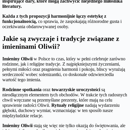
inspirujące dary, które mogą zachwycić niejednego miłośnika
literatury.
Każda z tych propozycji harmonijnie łączy estetykę z
funkcjonalnością,
co sprawia, że zaspokajają różnorodne gusta i
oczekiwania obdarowywanej osoby.
Jakie są zwyczaje i tradycje związane z
imieninami Oliwii?
Imieniny Oliwii
w Polsce to czas, który w pełni celebruje zarówno
rodzinne, jak i religijne tradycje. Z najpiękniejszymi życzeniami,
pełnymi miłości oraz pragnienia harmonii i pokoju, bliscy wyrażają
serdeczność wobec solenizantki, co doskonale odzwierciedla
wartość tego imienia.
Rodzinne spotkania
oraz
towarzyskie uroczystości
są
nieodłącznym elementem tych obchodów. W trakcie tych radosnych
chwil wręczane są przemyślane prezenty, które mają na celu
sprawienie radości Oliwii.
Rytuały religijne
nadają wydarzeniu
głęboki, duchowy wymiar, wzmacniając w ten sposób nasze
międzyludzkie relacje.
Imieniny Oliwii
stają się więc nie tylko okazją do świętowania, ale