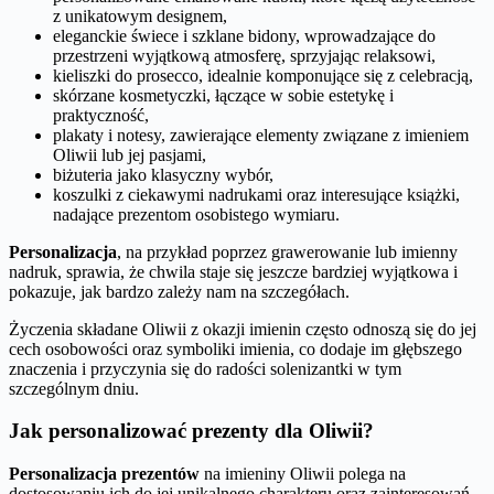
z unikatowym designem,
eleganckie świece i szklane bidony, wprowadzające do
przestrzeni wyjątkową atmosferę, sprzyjając relaksowi,
kieliszki do prosecco, idealnie komponujące się z celebracją,
skórzane kosmetyczki, łączące w sobie estetykę i
praktyczność,
plakaty i notesy, zawierające elementy związane z imieniem
Oliwii lub jej pasjami,
biżuteria jako klasyczny wybór,
koszulki z ciekawymi nadrukami oraz interesujące książki,
nadające prezentom osobistego wymiaru.
Personalizacja
, na przykład poprzez grawerowanie lub imienny
nadruk, sprawia, że chwila staje się jeszcze bardziej wyjątkowa i
pokazuje, jak bardzo zależy nam na szczegółach.
Życzenia składane Oliwii z okazji imienin często odnoszą się do jej
cech osobowości oraz symboliki imienia, co dodaje im głębszego
znaczenia i przyczynia się do radości solenizantki w tym
szczególnym dniu.
Jak personalizować prezenty dla Oliwii?
Personalizacja prezentów
na imieniny Oliwii polega na
dostosowaniu ich do jej unikalnego charakteru oraz zainteresowań.