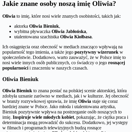
Jakie znane osoby noszą imię Oliwia?
Oliwia
to imię, które nosi wiele znanych osobistości, takich jak:
aktorka
Oliwia Bieniuk
,
wybitna pływaczka
Oliwia Jabłońska
,
utalentowana szachistka
Oliwia Kiołbasa
.
Ich osiągnięcia oraz obecność w mediach znacząco wpływają na
popularność tego imienia, a także jego
pozytywny wizerunek
w
społeczeństwie. Dodatkowo, warto zauważyć, że w Polsce imię to
nosi wiele innych osób publicznych, co świadczy o jego
rosnącej
popularności
i znaczeniu w naszych czasach.
Oliwia Bieniuk
Oliwia Bieniuk
to znana postać na polskiej scenie aktorskiej, która
zdobyła uznanie zarówno w mediach, jak i w kulturze. Jej obecność
w branży rozrywkowej sprawia, że imię
Oliwia
staje się coraz
bardziej znane w Polsce. Jako młoda i utalentowana artystka,
Bieniuk pozytywnie wpływa na postrzeganie osób noszących to
imię.
Inspiruje wiele młodych kobiet
, pokazując, że ciężka praca i
determinacja mogą prowadzić do sukcesu. Dodatkowo, jej występy
w filmach i programach telewizyjnych budzą rosnące