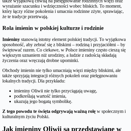
także wyjątkową chwilą na pielęgnowanie rodzinnych więzi oraz
wyrażanie szacunku i wdzięczności wobec bliskich. To moment,
który łączy różne pokolenia i umacnia rodzinne zżyte, sprawiając,
że te tradycje przetrwają.
Rola imienin w polskiej kulturze i rodzinie
Imieniny
stanowią istotny element polskiej tradycji. To wyjątkowa
sposobność, aby zebrać się z bliskimi – rodziną i przyjaciółmi – by
świętować razem. Co ciekawe, w Polsce imieniny często cieszą się
większym uznaniem niż urodziny, a ludzie z radością składają
życzenia oraz wręczają drobne upominki.
Obchody imienin nie tylko umacniają więzi między bliskimi, ale
także sprzyjają integracji różnych pokoleń oraz pielęgnowaniu
lokalnych tradycji. Dla przykładu:
imieniny Oliwii nie tylko przyciągają uwagę,
podkreślają wartość imienia,
ukazują jego bogatą symbolikę.
Z tego powodu te święta odgrywają ważną rolę
w społecznym i
kulturalnym życiu Polski.
Jak imieniny Oliwii są przedstawiane w