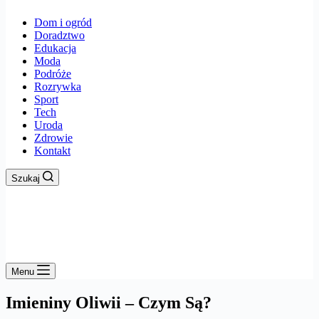
Dom i ogród
Doradztwo
Edukacja
Moda
Podróże
Rozrywka
Sport
Tech
Uroda
Zdrowie
Kontakt
Szukaj
Menu
Imieniny Oliwii – Czym Są?