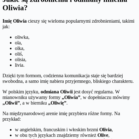
Oliwia?
Imię Oliwia
cieszy się wieloma popularnymi zdrobnieniami, takimi
jak:
oliwka,
ola,
olka,
oliś,
olisia,
livia.
Dzięki tym formom, codzienna komunikacja staje się bardziej
swobodna, a samo imię nabiera przyjemnego, bliskiego charakteru.
W polskim języku,
odmiana Oliwii
jest dosyć regularna. W
mianowniku używamy formy
„Oliwia”
, w dopełniaczu mówimy
„Oliwii”
, a w bierniku
„Oliwię”
.
Na międzynarodowej arenie imię przybiera różne formy. Na
przykład:
w angielskim, francuskim i włoskim brzmi
Olivia
,
w obu tych językach znajdziemy również
Olive
,