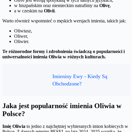
Olive jest wersją spotykaną w tych samych językach,
w hiszpańskim oraz niemieckim natrafimy na
Olivę
,
a w czeskim na
Olivii
.
Warto również wspomnieć o męskich wersjach imienia, takich jak:
Oliwiusz,
Oliwer,
Oliwier.
Te różnorodne formy i zdrobnienia świadczą o popularności i
uniwersalności imienia Oliwia w różnych kulturach.
Imieniny Ewy - Kiedy Są
Obchodzone?
Jaka jest popularność imienia Oliwia w
Polsce?
Imię Oliwia
to jedno z najchętniej wybieranych imion kobiecych w
Polsce. Z danych rejestru PESEL na lata 2024–2025 wynika, że