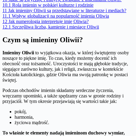
10.1
Rola imienin w polskiej kulturze i rodzinie
11
Jak imieniny Oliwii są przedstawiane w literaturze i mediach?
11.1
Wpływ globalizacji na popularność imienia Oliwia
12
Jak numerologia interpretuje imię Oliwia?
12.1
Szczęśliwa liczba, kamienie i miesiące Oliwii
Czym są imieniny Oliwii?
Imieniny Oliwii
to wyjątkowa okazja, w której świętujemy osoby
noszące to piękne imię. To czas, kiedy możemy docenić ich
obecność oraz tożsamość. Uroczystości te mają głębokie tradycje,
sięgające zarówno kultury, jak i religii, zwłaszcza w kontekście
Kościoła katolickiego, gdzie Oliwia ma swoją patronkę w postaci
świętej.
Podczas obchodów imienin składamy serdeczne życzenia,
wręczamy upominki, a także spędzamy czas w gronie rodziny i
przyjaciół. W tym okresie przejawiają się wartości takie jak:
pokój,
harmonia,
życiowa mądrość.
To właśnie te elementy nadają imieninom duchowy wymiar,