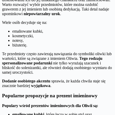
Warto rozważyć wybór przedmiotów, które można ozdobić
grawerem z jej imieniem lub osobistą dedykacją. Taki detal nadaje
upominkowi
niepowtarzalny urok
.
Wiele osób decyduje się na:
emaliowane kubki,
kosmetyczki,
notesy,
biżuterię.
Te przedmioty często zawierają nawiązania do symboliki oliwki lub
wartości, które są związane z imieniem Oliwia.
Tego rodzaju
spersonalizowane podarunki
nie tylko wyrażają szacunek i
bliskość do solenizantki, ale również dodają osobistego wymiaru do
samej uroczystości.
Dodanie osobistego akcentu
sprawia, że każda chwila staje się
znacznie bardziej
wyjątkowa
.
Popularne propozycje na prezent imieninowy
Populary wśród prezentów imieninowych dla Oliwii są:
emaliowane kubki
, które łączą w sobie styl oraz