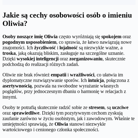
Jakie są cechy osobowości osób o imieniu
Oliwia?
Osoby noszące imię Oliwia
często wyróżniają się
spokojem
oraz
pogodnym usposobieniem
, co sprawia, że łatwo nawiązują nowe
znajomości. Ich
życzliwość
i
lojalność
są niezwykle ważne, a
troska
, jaką okazują bliskim, zasługuje na szczególne uznanie.
Dzięki
wysokiej inteligencji
oraz
zorganizowaniu
, skutecznie
podchodzą do realizacji różnych zadań.
Oliwie nie brak również
empatii
i
wrażliwości
, co ułatwia im
dyplomatyczne rozwiązywanie sporów. Ich
intuicja
, połączona z
asertywnością
, pozwala na swobodne wyrażanie własnych
poglądów, przy jednoczesnym dbaniu o harmonię w relacjach z
innymi.
Osoby te potrafią skutecznie radzić sobie ze
stresem
, są
uczciwe
oraz
sprawiedliwe
. Dzięki tym pozytywnym cechom zyskują
zaufanie zarówno w życiu osobistym, jak i zawodowym. Właśnie te
umiejętności sprawiają, że
Oliwia
stanowi niezwykle
wartościowego i cenionego członka społeczności.