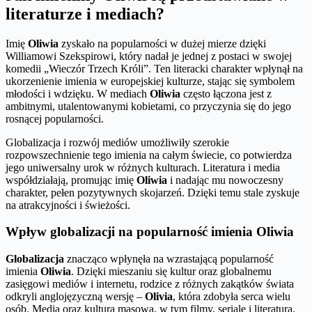
literaturze i mediach?
Imię
Oliwia
zyskało na popularności w dużej mierze dzięki
Williamowi Szekspirowi, który nadał je jednej z postaci w swojej
komedii „Wieczór Trzech Króli”. Ten literacki charakter wpłynął na
ukorzenienie imienia w europejskiej kulturze, stając się symbolem
młodości i wdzięku. W mediach
Oliwia
często łączona jest z
ambitnymi, utalentowanymi kobietami, co przyczynia się do jego
rosnącej popularności.
Globalizacja i rozwój mediów umożliwiły szerokie
rozpowszechnienie tego imienia na całym świecie, co potwierdza
jego uniwersalny urok w różnych kulturach. Literatura i media
współdziałają, promując imię
Oliwia
i nadając mu nowoczesny
charakter, pełen pozytywnych skojarzeń. Dzięki temu stale zyskuje
na atrakcyjności i świeżości.
Wpływ globalizacji na popularność imienia Oliwia
Globalizacja
znacząco wpłynęła na wzrastającą popularność
imienia
Oliwia
. Dzięki mieszaniu się kultur oraz globalnemu
zasięgowi mediów i internetu, rodzice z różnych zakątków świata
odkryli anglojęzyczną wersję –
Olivia
, która zdobyła serca wielu
osób. Media oraz kultura masowa, w tym filmy, seriale i literatura,