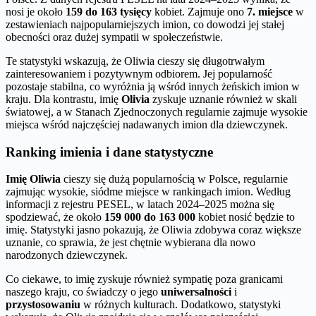
nosi je około
159 do 163 tysięcy
kobiet. Zajmuje ono
7. miejsce
w
zestawieniach najpopularniejszych imion, co dowodzi jej stałej
obecności oraz dużej sympatii w społeczeństwie.
Te statystyki wskazują, że Oliwia cieszy się długotrwałym
zainteresowaniem i pozytywnym odbiorem. Jej popularność
pozostaje stabilna, co wyróżnia ją wśród innych żeńskich imion w
kraju. Dla kontrastu, imię
Olivia
zyskuje uznanie również w skali
światowej, a w Stanach Zjednoczonych regularnie zajmuje wysokie
miejsca wśród najczęściej nadawanych imion dla dziewczynek.
Ranking imienia i dane statystyczne
Imię Oliwia
cieszy się dużą popularnością w Polsce, regularnie
zajmując wysokie, siódme miejsce w rankingach imion. Według
informacji z rejestru PESEL, w latach 2024–2025 można się
spodziewać, że około
159 000 do 163 000
kobiet nosić będzie to
imię. Statystyki jasno pokazują, że Oliwia zdobywa coraz większe
uznanie, co sprawia, że jest chętnie wybierana dla nowo
narodzonych dziewczynek.
Co ciekawe, to imię zyskuje również sympatię poza granicami
naszego kraju, co świadczy o jego
uniwersalności
i
przystosowaniu
w różnych kulturach. Dodatkowo, statystyki