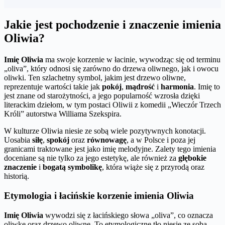
Jakie jest pochodzenie i znaczenie imienia
Oliwia?
Imię Oliwia
ma swoje korzenie w łacinie, wywodząc się od terminu
„oliva”, który odnosi się zarówno do drzewa oliwnego, jak i owocu
oliwki. Ten szlachetny symbol, jakim jest drzewo oliwne,
reprezentuje wartości takie jak
pokój
,
mądrość
i
harmonia
. Imię to
jest znane od starożytności, a jego popularność wzrosła dzięki
literackim dziełom, w tym postaci Oliwii z komedii „Wieczór Trzech
Króli” autorstwa Williama Szekspira.
W kulturze Oliwia niesie ze sobą wiele pozytywnych konotacji.
Uosabia
siłę
,
spokój
oraz
równowagę
, a w Polsce i poza jej
granicami traktowane jest jako imię melodyjne. Zalety tego imienia
doceniane są nie tylko za jego estetykę, ale również za
głębokie
znaczenie
i
bogatą symbolikę
, która wiąże się z przyrodą oraz
historią.
Etymologia i łacińskie korzenie imienia Oliwia
Imię Oliwia
wywodzi się z łacińskiego słowa „oliva”, co oznacza
oliwkę oraz drzewo oliwne. To etymologiczne tło niesie ze sobą