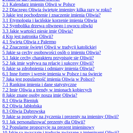
2.1
Kalendarz imienin Oliwii w Polsce
2.2
Dlaczego Oliwia świętuje imieniny kilka razy w roku?
3
Jakie jest pochodzenie i znaczenie imienia Oliwia?
3.1
Etymologia i łacińskie korzenie imienia Oliwia
3.2
Symbolika drzewa oliwnego i owocu oliwki
3.3
Jakie wartości niesie imię Oliwia?
4
Kto jest patronką Oliwii?
4.1
Święta Oliwia z Palermo
4.2
Znaczenie świętej Oliwii w tradycji katolickiej
5
Jakie są cechy osobowości osób o imieniu Oliwia?
5.1
Jakie cechy charakteru przypisuje się Oliwii?
5.2
Jak imię wpływa na relacje i sukcesy Oliwii?
6
Jakie są zdrobnienia i odmiany imienia Oliwia?
6.1
Inne formy i wersje imienia w Polsce i na świecie
7
Jaka jest popularność imienia Oliwia w Polsce?
7.1
Ranking imienia i dane statystyczne
7.2
Imię Oliwia a trendy w imionach kobiecych
8
Jakie znane osoby noszą imię Oliwia?
8.1
Oliwia Bieniuk
8.2
Oliwia Jabłońska
8.3
Oliwia Dąbrowska
9
Jakie są pomysły na życzenia i prezenty na imieniny Oliwii?
9.1
Jak personalizować prezenty dla Oliwii?
9.2
Popularne propozycje na prezent imieninowy
10
Jakie są zwyczaje i tradycje związane z imieninami Oliwii?