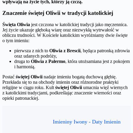
wpływają na życie tych, którzy ją czczą.
Znaczenie świętej Oliwii w tradycji katolickiej
Święta Oliwia
jest czczona w katolickiej tradycji jako męczennica.
Jej życie ukazuje głęboką wiarę oraz niezwykłą wytrwałość w
obliczu trudności. W Kościele katolickim wyróżniamy dwie święte
o tym imieniu:
pierwsza z nich to
Oliwia z Brescii
, będąca patronką zdrowia
oraz udanych podróży,
druga to
Oliwia z Palermo
, która utożsamiana jest z pokojem
i harmonią.
Postać
świętej Oliwii
nadaje imieniu bogatą duchową głębię.
Przekłada się to na obchody imienin oraz różnorodne praktyki
religijne w ciągu roku. Kult
świętej Oliwii
umacnia więź wiernych
z katolickimi tradycjami, podkreślając znaczenie wierności oraz
opieki patronackiej.
Imieniny Iwony - Daty Imienin