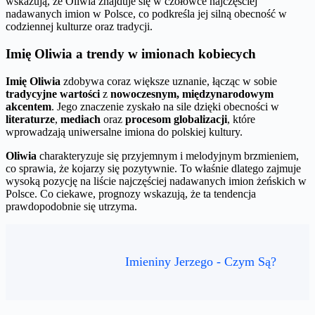
wskazują, że Oliwia znajduje się w czołówce najczęściej
nadawanych imion w Polsce, co podkreśla jej silną obecność w
codziennej kulturze oraz tradycji.
Imię Oliwia a trendy w imionach kobiecych
Imię Oliwia
zdobywa coraz większe uznanie, łącząc w sobie
tradycyjne wartości
z
nowoczesnym, międzynarodowym
akcentem
. Jego znaczenie zyskało na sile dzięki obecności w
literaturze
,
mediach
oraz
procesom globalizacji
, które
wprowadzają uniwersalne imiona do polskiej kultury.
Oliwia
charakteryzuje się przyjemnym i melodyjnym brzmieniem,
co sprawia, że kojarzy się pozytywnie. To właśnie dlatego zajmuje
wysoką pozycję na liście najczęściej nadawanych imion żeńskich w
Polsce. Co ciekawe, prognozy wskazują, że ta tendencja
prawdopodobnie się utrzyma.
Imieniny Jerzego - Czym Są?