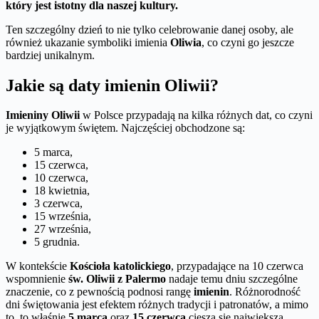
który jest istotny dla naszej kultury.
Ten szczególny dzień to nie tylko celebrowanie danej osoby, ale
również ukazanie symboliki imienia
Oliwia
, co czyni go jeszcze
bardziej unikalnym.
Jakie są daty imienin Oliwii?
Imieniny Oliwii
w Polsce przypadają na kilka różnych dat, co czyni
je wyjątkowym świętem. Najczęściej obchodzone są:
5 marca,
15 czerwca,
10 czerwca,
18 kwietnia,
3 czerwca,
15 września,
27 września,
5 grudnia.
W kontekście
Kościoła katolickiego
, przypadające na 10 czerwca
wspomnienie
św. Oliwii z Palermo
nadaje temu dniu szczególne
znaczenie, co z pewnością podnosi rangę
imienin
. Różnorodność
dni świętowania jest efektem różnych tradycji i patronatów, a mimo
to, to właśnie
5 marca
oraz
15 czerwca
cieszą się największą