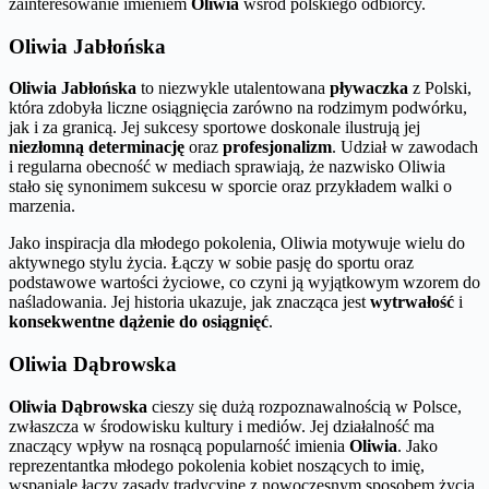
zainteresowanie imieniem
Oliwia
wśród polskiego odbiorcy.
Oliwia Jabłońska
Oliwia Jabłońska
to niezwykle utalentowana
pływaczka
z Polski,
która zdobyła liczne osiągnięcia zarówno na rodzimym podwórku,
jak i za granicą. Jej sukcesy sportowe doskonale ilustrują jej
niezłomną determinację
oraz
profesjonalizm
. Udział w zawodach
i regularna obecność w mediach sprawiają, że nazwisko Oliwia
stało się synonimem sukcesu w sporcie oraz przykładem walki o
marzenia.
Jako inspiracja dla młodego pokolenia, Oliwia motywuje wielu do
aktywnego stylu życia. Łączy w sobie pasję do sportu oraz
podstawowe wartości życiowe, co czyni ją wyjątkowym wzorem do
naśladowania. Jej historia ukazuje, jak znacząca jest
wytrwałość
i
konsekwentne dążenie do osiągnięć
.
Oliwia Dąbrowska
Oliwia Dąbrowska
cieszy się dużą rozpoznawalnością w Polsce,
zwłaszcza w środowisku kultury i mediów. Jej działalność ma
znaczący wpływ na rosnącą popularność imienia
Oliwia
. Jako
reprezentantka młodego pokolenia kobiet noszących to imię,
wspaniale łączy zasady tradycyjne z nowoczesnym sposobem życia.