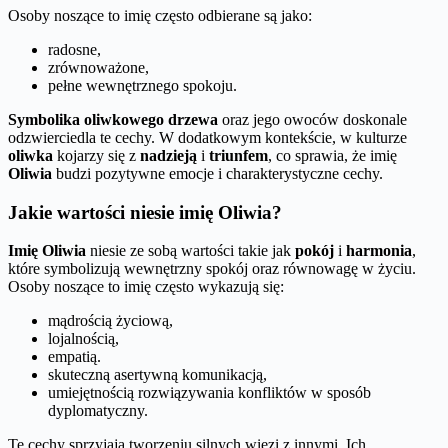
Osoby noszące to imię często odbierane są jako:
radosne,
zrównoważone,
pełne wewnętrznego spokoju.
Symbolika oliwkowego drzewa
oraz jego owoców doskonale
odzwierciedla te cechy. W dodatkowym kontekście, w kulturze
oliwka
kojarzy się z
nadzieją
i
triunfem
, co sprawia, że imię
Oliwia
budzi pozytywne emocje i charakterystyczne cechy.
Jakie wartości niesie imię Oliwia?
Imię Oliwia
niesie ze sobą wartości takie jak
pokój
i
harmonia
,
które symbolizują wewnętrzny spokój oraz równowagę w życiu.
Osoby noszące to imię często wykazują się:
mądrością życiową,
lojalnością,
empatią.
skuteczną asertywną komunikacją,
umiejętnością rozwiązywania konfliktów w sposób
dyplomatyczny.
Te cechy sprzyjają tworzeniu silnych więzi z innymi. Ich