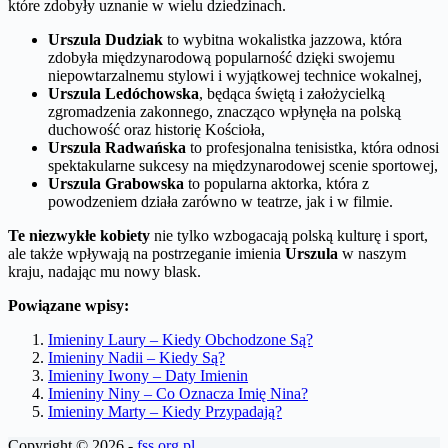
które zdobyły uznanie w wielu dziedzinach.
Urszula Dudziak
to wybitna wokalistka jazzowa, która
zdobyła międzynarodową popularność dzięki swojemu
niepowtarzalnemu stylowi i wyjątkowej technice wokalnej,
Urszula Ledóchowska
, będąca świętą i założycielką
zgromadzenia zakonnego, znacząco wpłynęła na polską
duchowość oraz historię Kościoła,
Urszula Radwańska
to profesjonalna tenisistka, która odnosi
spektakularne sukcesy na międzynarodowej scenie sportowej,
Urszula Grabowska
to popularna aktorka, która z
powodzeniem działa zarówno w teatrze, jak i w filmie.
Te niezwykłe kobiety
nie tylko wzbogacają polską kulturę i sport,
ale także wpływają na postrzeganie imienia
Urszula
w naszym
kraju, nadając mu nowy blask.
Powiązane wpisy:
Imieniny Laury – Kiedy Obchodzone Są?
Imieniny Nadii – Kiedy Są?
Imieniny Iwony – Daty Imienin
Imieniny Niny – Co Oznacza Imię Nina?
Imieniny Marty – Kiedy Przypadają?
Copyright © 2026 -
fss.org.pl