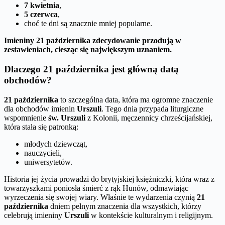
7 kwietnia
,
5 czerwca
,
choć te dni są znacznie mniej popularne.
Imieniny 21 października zdecydowanie przodują w
zestawieniach, ciesząc się największym uznaniem.
Dlaczego 21 października jest główną datą
obchodów?
21 października
to szczególna data, która ma ogromne znaczenie
dla obchodów imienin
Urszuli
. Tego dnia przypada liturgiczne
wspomnienie
św. Urszuli
z Kolonii, męczennicy chrześcijańskiej,
która stała się patronką:
młodych dziewcząt,
nauczycieli,
uniwersytetów.
Historia jej życia prowadzi do brytyjskiej księżniczki, która wraz z
towarzyszkami poniosła śmierć z rąk Hunów, odmawiając
wyrzeczenia się swojej wiary. Właśnie te wydarzenia czynią
21
października
dniem pełnym znaczenia dla wszystkich, którzy
celebrują imieniny
Urszuli
w kontekście kulturalnym i religijnym.