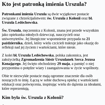
Kto jest patronką imienia Urszula?
Patronkami imienia Urszula
są dwie wyjątkowe postacie
związane z chrześcijaństwem:
św. Urszula z Kolonii
oraz
bł.
Urszula Ledóchowska
.
Św. Urszula
, męczennica z Kolonii, znana jest przede wszystkim
jako opiekunka młodych dziewcząt, nauczycieli oraz
uniwersytetów. Jej liturgiczne wspomnienie przypada na
21
października
, dzień, który wielu czcicieli traktuje jako okazję do
refleksji nad jej życiem i wartościami, które niesie.
Z kolei
bł. Urszula Ledóchowska
, polska zakonnica, jest
założycielką
Zgromadzenia Sióstr Urszulanek Serca Jezusa
Konającego
. Jej święto obchodzimy
29 maja
, a pamięć o niej
przypomina o potędze wiary i zaangażowania w życie wspólnoty.
Obie te niezwykłe postacie mają ogromne znaczenie dla osób
noszących to imię. Łączą w sobie duchową opiekę z wartościami
edukacji oraz poświęcenia, inspirując wielu do dążenia za ideałami,
które reprezentują.
Kim była św. Urszula z Kolonii?