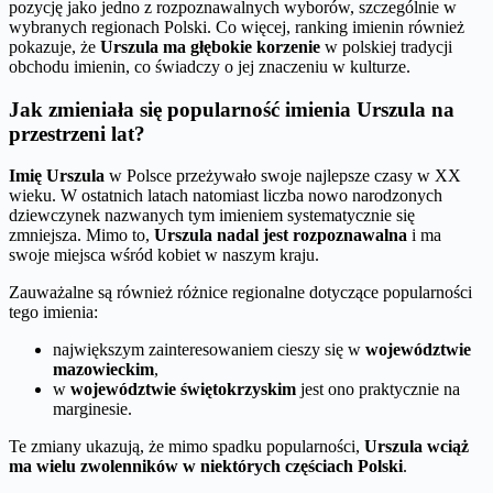
pozycję jako jedno z rozpoznawalnych wyborów, szczególnie w
wybranych regionach Polski. Co więcej, ranking imienin również
pokazuje, że
Urszula ma głębokie korzenie
w polskiej tradycji
obchodu imienin, co świadczy o jej znaczeniu w kulturze.
Jak zmieniała się popularność imienia Urszula na
przestrzeni lat?
Imię Urszula
w Polsce przeżywało swoje najlepsze czasy w XX
wieku. W ostatnich latach natomiast liczba nowo narodzonych
dziewczynek nazwanych tym imieniem systematycznie się
zmniejsza. Mimo to,
Urszula nadal jest rozpoznawalna
i ma
swoje miejsca wśród kobiet w naszym kraju.
Zauważalne są również różnice regionalne dotyczące popularności
tego imienia:
największym zainteresowaniem cieszy się w
województwie
mazowieckim
,
w
województwie świętokrzyskim
jest ono praktycznie na
marginesie.
Te zmiany ukazują, że mimo spadku popularności,
Urszula wciąż
ma wielu zwolenników w niektórych częściach Polski
.