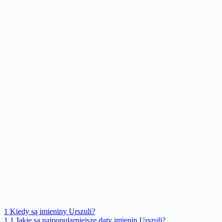
1
Kiedy są imieniny Urszuli?
1.1
Jakie są najpopularniejsze daty imienin Urszuli?