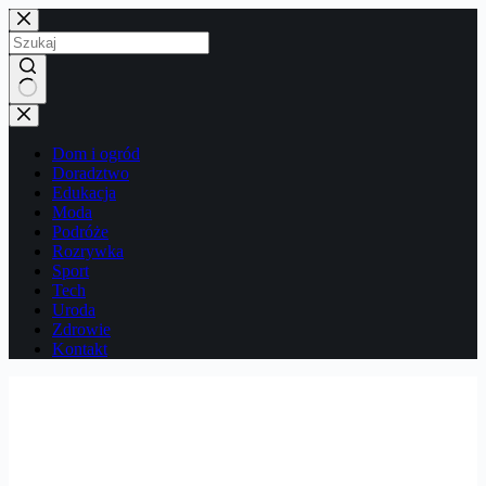
Przejdź
do
treści
Brak
wyników
Dom i ogród
Doradztwo
Edukacja
Moda
Podróże
Rozrywka
Sport
Tech
Uroda
Zdrowie
Kontakt