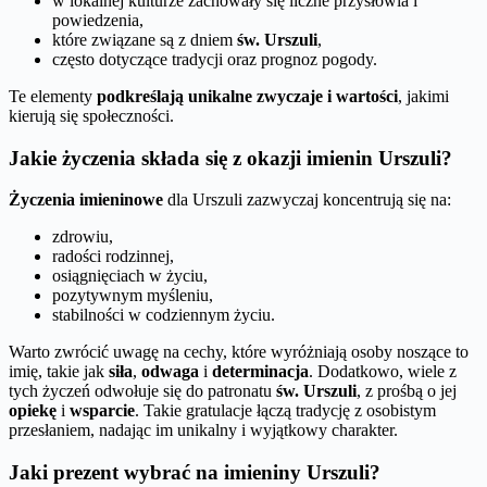
w lokalnej kulturze zachowały się liczne przysłowia i
powiedzenia,
które związane są z dniem
św. Urszuli
,
często dotyczące tradycji oraz prognoz pogody.
Te elementy
podkreślają unikalne zwyczaje i wartości
, jakimi
kierują się społeczności.
Jakie życzenia składa się z okazji imienin Urszuli?
Życzenia imieninowe
dla Urszuli zazwyczaj koncentrują się na:
zdrowiu,
radości rodzinnej,
osiągnięciach w życiu,
pozytywnym myśleniu,
stabilności w codziennym życiu.
Warto zwrócić uwagę na cechy, które wyróżniają osoby noszące to
imię, takie jak
siła
,
odwaga
i
determinacja
. Dodatkowo, wiele z
tych życzeń odwołuje się do patronatu
św. Urszuli
, z prośbą o jej
opiekę
i
wsparcie
. Takie gratulacje łączą tradycję z osobistym
przesłaniem, nadając im unikalny i wyjątkowy charakter.
Jaki prezent wybrać na imieniny Urszuli?