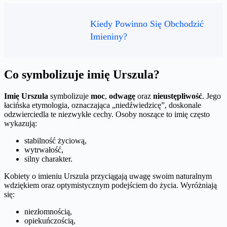
Kiedy Powinno Się Obchodzić
Imieniny?
Co symbolizuje imię Urszula?
Imię Urszula
symbolizuje
moc
,
odwagę
oraz
nieustępliwość
. Jego
łacińska etymologia, oznaczająca „niedźwiedzicę”, doskonale
odzwierciedla te niezwykłe cechy. Osoby noszące to imię często
wykazują:
stabilność życiową,
wytrwałość,
silny charakter.
Kobiety o imieniu Urszula przyciągają uwagę swoim naturalnym
wdziękiem oraz optymistycznym podejściem do życia. Wyróżniają
się:
niezłomnością,
opiekuńczością,