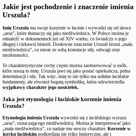
Jakie jest pochodzenie i znaczenie imienia
Urszula?
Imię Urszula
ma swoje korzenie w łacinie i wywodzi się od słowa
„ursa”, które tłumaczy się jako niedźwiedzica. W Polsce można je
odnaleźć w dokumentach już od XIV wieku, co świadczy o jego
długiej i ciekawej historii. Dosłowne znaczenie Urszuli brzmi „mała
niedźwiedzica”, co niesie ze sobą konotacje siły, odwagi oraz
niezłomności.
Te charakterystyczne cechy często można zaobserwować u osób,
które noszą to imię. Urszula jawi się jako postać opiekuńcza, pełna
determinacji i siły. Tak więc, imię to nie tylko ma solidne łacińskie
fundamenty, ale również bogatą symbolikę, która odzwierciedla
wyjątkowy charakter jego nosicielek.
Jaka jest etymologia i łacińskie korzenie imienia
Urszula?
Etymologia imienia Urszula
wywodzi się z łacińskiego wyrazu
„ursa”, oznaczającego niedźwiedzicę. Można je interpretować jako
„mała niedźwiedzica”, co nadaje mu uroczy charakter.
Korzenie w
języku łacińskim
podkreślają nie tylko historyczne, ale i