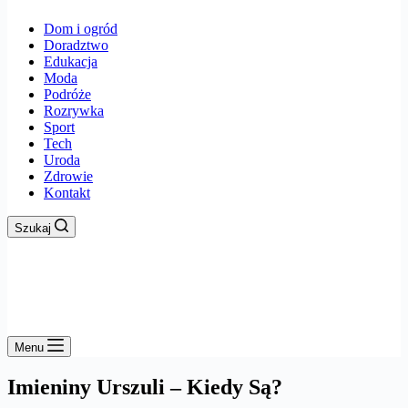
Dom i ogród
Doradztwo
Edukacja
Moda
Podróże
Rozrywka
Sport
Tech
Uroda
Zdrowie
Kontakt
Szukaj
Menu
Imieniny Urszuli – Kiedy Są?