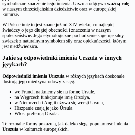
symboliczne znaczenie tego imienia. Urszula odgrywa
ważną rolę
w naszym chrześcijańskim dziedzictwie oraz w europejskiej
kulturze.
W Polsce imię to jest znane już od XIV wieku, co najlepiej
świadczy o jego długiej obecności i znaczeniu w naszym
społeczeństwie. Jego etymologiczne pochodzenie sugeruje silny
związek z naturalnym symbolem siły oraz opiekuńczości, którym
jest niedźwiedzica.
Jakie są odpowiedniki imienia Urszula w innych
językach?
Odpowiedniki imienia Urszula
w różnych językach doskonale
ilustrują jego międzynarodowy zasięg.
we Francji natkniemy się na formę Ursule,
na Węgrzech funkcjonuje imię Orsolya,
w Niemczech i Anglii używa się wersji Ursula,
Hiszpanie znają je jako Úrsula,
Włosi preferują Orsola.
Te rozmaite formy pokazują, jak daleko sięga popularność imienia
Urszula
w kulturach europejskich.