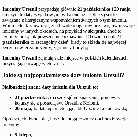
Imieniny Urszuli
przypadają głównie
21 października
i
29 maja
,
co czyni te daty wyjątkowymi w kalendarzu. Obie są ściśle
związane z liturgicznym wspomnieniem świętych o tym imieniu.
Warto jednak zauważyć, że Urszule mogą również świętować swoje
imieniny w innych okresach, na przykład w
sierpniu
, choć te
terminy nie są tak powszechnie uznawane. Dla wielu osób
21
października
to szczególny dzień, kiedy to składa się najwięcej
życzeń i wręcza prezenty, zgodnie z tradycją.
Imieniny Urszuli
zajmują stałe miejsce w polskich kalendarzach,
przyciągając uwagę wielu z nas.
Jakie są najpopularniejsze daty imienin Urszuli?
Najbardziej znane daty imienin dla Urszuli to:
21 października
, ma szczególne znaczenie, ponieważ
kojarzy się z postacią św. Urszuli z Kolonii,
29 maja
, to data upamiętniająca bł. Urszulę Ledóchowską.
Oprócz tych dwóch dat, Urszule mogą również obchodzić swoje
imieniny:
5 lutego
,