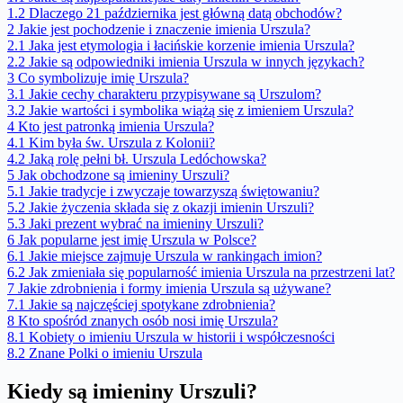
1.2
Dlaczego 21 października jest główną datą obchodów?
2
Jakie jest pochodzenie i znaczenie imienia Urszula?
2.1
Jaka jest etymologia i łacińskie korzenie imienia Urszula?
2.2
Jakie są odpowiedniki imienia Urszula w innych językach?
3
Co symbolizuje imię Urszula?
3.1
Jakie cechy charakteru przypisywane są Urszulom?
3.2
Jakie wartości i symbolika wiążą się z imieniem Urszula?
4
Kto jest patronką imienia Urszula?
4.1
Kim była św. Urszula z Kolonii?
4.2
Jaką rolę pełni bł. Urszula Ledóchowska?
5
Jak obchodzone są imieniny Urszuli?
5.1
Jakie tradycje i zwyczaje towarzyszą świętowaniu?
5.2
Jakie życzenia składa się z okazji imienin Urszuli?
5.3
Jaki prezent wybrać na imieniny Urszuli?
6
Jak popularne jest imię Urszula w Polsce?
6.1
Jakie miejsce zajmuje Urszula w rankingach imion?
6.2
Jak zmieniała się popularność imienia Urszula na przestrzeni lat?
7
Jakie zdrobnienia i formy imienia Urszula są używane?
7.1
Jakie są najczęściej spotykane zdrobnienia?
8
Kto spośród znanych osób nosi imię Urszula?
8.1
Kobiety o imieniu Urszula w historii i współczesności
8.2
Znane Polki o imieniu Urszula
Kiedy są imieniny Urszuli?