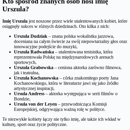
Kto spośród znanych osób nosi imię
Urszula?
Imię Urszula
jest noszone przez wiele utalentowanych kobiet, które
osiągnęły sukces w różnych dziedzinach. Oto kilka z nich:
Urszula Dudziak
– znana polska wokalistka jazzowa,
doceniana na całym świecie za swój niepowtarzalny głos oraz
innowacyjne podejście do muzyki,
Urszula Radwańska
– utalentowana tenisistka, która
reprezentowała Polskę na międzynarodowych arenach
sportowych,
Urszula Grabowska
– ceniona aktorka zarówno filmowa,
jak i teatralna,
Urszula Kochanowska
– córka znakomitego poety Jana
Kochanowskiego, która w literaturze jawi się jako źródło
artystycznej inspiracji,
Ursula Andress
– aktorka występująca w serii filmów o
Bondzie,
Ursula von der Leyen
– przewodnicząca Komisji
Europejskiej, odgrywająca ważną rolę w polityce.
Te niezwykłe kobiety łączy nie tylko imię, ale także ich wkład w
kulturę, sport oraz życie polityczne.