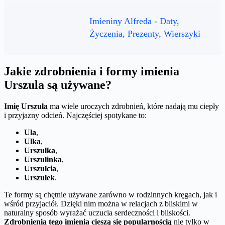
Imieniny Alfreda - Daty,
Życzenia, Prezenty, Wierszyki
Jakie zdrobnienia i formy imienia
Urszula są używane?
Imię Urszula
ma wiele uroczych zdrobnień, które nadają mu ciepły
i przyjazny odcień. Najczęściej spotykane to:
Ula
,
Ulka
,
Urszulka
,
Urszulinka
,
Urszulcia
,
Urszulek
.
Te formy są chętnie używane zarówno w rodzinnych kręgach, jak i
wśród przyjaciół. Dzięki nim można w relacjach z bliskimi w
naturalny sposób wyrażać uczucia serdeczności i bliskości.
Zdrobnienia tego imienia cieszą się popularnością
nie tylko w