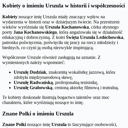
Kobiety o imieniu Urszula w historii i współczesności
Kobiety
noszące imię Urszula miały znaczący wpływ na
wydarzenia w historii oraz w dzisiejszym świecie. Na przestrzeni
wieków wyróżniała się
Urszula Kochanowska
, córka słynnego
poety
Jana Kochanowskiego
, która angażowała się w działalność
edukacyjną i dobroczynną. Z kolei
Święta Urszula Ledóchowska
,
patronka poświęcenia, poświęciła się pracy na rzecz młodzieży i
biednych, co czyni ją osobą niezwykle inspirującą.
Współczesne Urszule również zasługują na uznanie. Z
wymienionych należy wspomnieć:
Urszulę Dudziak
, znakomitą wokalistkę jazzową, która
zdobyła międzynarodową sławę,
Urszulę Radwańską
, profesjonalną tenisistkę,
Urszulę Grabowską
, cenioną aktorkę filmową i teatralną.
Te kobiety doskonale ilustrują bogactwo talentów oraz moc
charakteru, które wyróżniają noszące to imię.
Znane Polki o imieniu Urszula
Znane Polki
noszące imię
Urszula
to fascynujące osobowości,