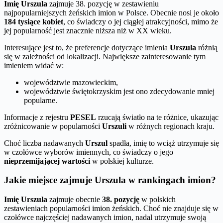
Imię Urszula
zajmuje 38. pozycję w zestawieniu
najpopularniejszych żeńskich imion w Polsce. Obecnie nosi je około
184 tysiące kobiet
, co świadczy o jej ciągłej atrakcyjności, mimo że
jej popularność jest znacznie niższa niż w XX wieku.
Interesujące jest to, że preferencje dotyczące imienia
Urszula
różnią
się w zależności od lokalizacji. Największe zainteresowanie tym
imieniem widać w:
województwie mazowieckim,
województwie świętokrzyskim jest ono zdecydowanie mniej
popularne.
Informacje z rejestru
PESEL
rzucają światło na te różnice, ukazując
zróżnicowanie w popularności
Urszuli
w różnych regionach kraju.
Choć liczba nadawanych
Urszul
spadła, imię to wciąż utrzymuje się
w czołówce wyborów imiennych, co świadczy o jego
nieprzemijającej wartości
w polskiej kulturze.
Jakie miejsce zajmuje Urszula w rankingach imion?
Imię Urszula
zajmuje obecnie
38. pozycję
w polskich
zestawieniach popularności imion żeńskich. Choć nie znajduje się w
czołówce najczęściej nadawanych imion, nadal utrzymuje swoją