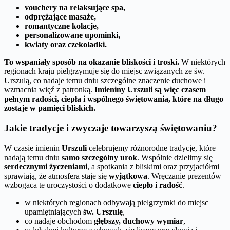
vouchery na relaksujące spa,
odprężające masaże,
romantyczne kolacje,
personalizowane upominki,
kwiaty oraz czekoladki.
To wspaniały sposób na okazanie bliskości i troski.
W niektórych
regionach kraju pielgrzymuje się do miejsc związanych ze św.
Urszulą, co nadaje temu dniu szczególne znaczenie duchowe i
wzmacnia więź z patronką.
Imieniny Urszuli są więc czasem
pełnym radości, ciepła i wspólnego świętowania, które na długo
zostaje w pamięci bliskich.
Jakie tradycje i zwyczaje towarzyszą świętowaniu?
W czasie imienin
Urszuli
celebrujemy różnorodne tradycje, które
nadają temu dniu
samo szczególny urok
. Wspólnie dzielimy się
serdecznymi życzeniami
, a spotkania z bliskimi oraz przyjaciółmi
sprawiają, że atmosfera staje się
wyjątkowa
. Wręczanie prezentów
wzbogaca te uroczystości o dodatkowe
ciepło i radość
.
w niektórych regionach odbywają pielgrzymki do miejsc
upamiętniających
św. Urszulę
,
co nadaje obchodom
głębszy, duchowy wymiar
,