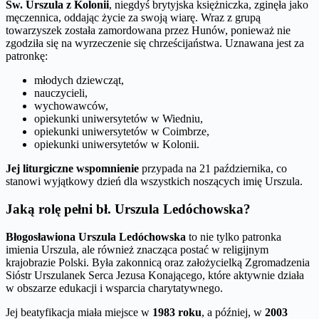
Św. Urszula z Kolonii
, niegdyś brytyjska księżniczka, zginęła jako
męczennica, oddając życie za swoją wiarę. Wraz z grupą
towarzyszek została zamordowana przez Hunów, ponieważ nie
zgodziła się na wyrzeczenie się chrześcijaństwa. Uznawana jest za
patronkę:
młodych dziewcząt,
nauczycieli,
wychowawców,
opiekunki uniwersytetów w Wiedniu,
opiekunki uniwersytetów w Coimbrze,
opiekunki uniwersytetów w Kolonii.
Jej liturgiczne wspomnienie
przypada na 21 października, co
stanowi wyjątkowy dzień dla wszystkich noszących imię Urszula.
Jaką rolę pełni bł. Urszula Ledóchowska?
Błogosławiona Urszula Ledóchowska
to nie tylko patronka
imienia Urszula, ale również znacząca postać w religijnym
krajobrazie Polski. Była zakonnicą oraz założycielką Zgromadzenia
Sióstr Urszulanek Serca Jezusa Konającego, które aktywnie działa
w obszarze edukacji i wsparcia charytatywnego.
Jej beatyfikacja miała miejsce w
1983 roku
, a później, w
2003