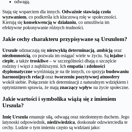
odwagą.
Stają się wsparciem dla innych.
Odważnie stawiają czoła
wyzwaniom
, co podkreśla ich kluczową rolę w społeczności.
Kierują się
konsekwencją w działaniu
, co umożliwia im
efektywne pokonywanie różnych trudności.
Jakie cechy charakteru przypisywane są Urszulom?
Urszule
odznaczają się
niezwykłą determinacją
,
ambicją
oraz
niezłomnością
, co pozwala im osiągać wiele w życiu. Są
lojalne
i
ciepłe
, a także
troskliwe
– w szczególności dbają o szczęście
rodziny i więzi z najbliższymi. Ich
empatia
i
zdolności
dyplomatyczne
wyróżniają je na tle innych, co sprzyja
budowaniu
harmonijnych relacji
oraz
tworzeniu pozytywnej atmosfery
wokół siebie. Połączenie ich determinacji z naturalnym wdziękiem i
optymizmem sprawia, że mają
znaczący wpływ
na życie społeczne.
Jakie wartości i symbolika wiążą się z imieniem
Urszula?
Imię Urszula
emanuje siłą, odwagą oraz niezłomnym duchem. Jego
latynoski odpowiednik,
niedźwiedzica
, doskonale odzwierciedla te
cechy. Ludzie o tym imieniu często są widziani jako: