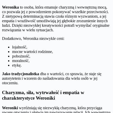
Weronika
to osoba, która emanuje charyzmą i wewnętrzną mocą,
co pozwala jej z powodzeniem pokonywać wszelkie przeciwności.
Z nietypową determinacją stawia czoła różnym wyzwaniom, a jej
empatia i wrażliwość umożliwiają jej głębokie zrozumienie innych
ludzi. Dzięki niezwykłej kreatywności potrafi wymyślać oryginalne
rozwiązania w wielu sytuacjach.
Dodatkowo, Weronika niezwykle ceni:
lojalność,
mocne wartości rodzinne,
pobożność,
moralność,
etykę.
Jako tradycjonalistka
dba o wartości, co sprawia, że staje się
autorytetem i wzorem do naśladowania dla wielu osób w jej
otoczeniu.
Charyzma, siła, wytrwałość i empatia w
charakterystyce Weroniki
Weroniki
wyróżniają się niezwykłą charyzmą, która przyciąga
uwagę otoczenia i ułatwia im nawiązywanie relacji. Ich wewnętrzna