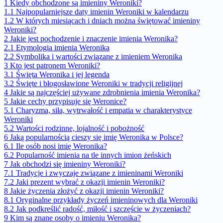
1
Kiedy obchodzone są imieniny Weroniki?
1.1
Najpopularniejsze daty imienin Weroniki w kalendarzu
1.2
W których miesiącach i dniach można świętować imieniny
Weroniki?
2
Jakie jest pochodzenie i znaczenie imienia Weronika?
2.1
Etymologia imienia Weronika
2.2
Symbolika i wartości związane z imieniem Weronika
3
Kto jest patronem Weroniki?
3.1
Święta Weronika i jej legenda
3.2
Święte i błogosławione Weroniki w tradycji religijnej
4
Jakie są najczęściej używane zdrobnienia imienia Weronika?
5
Jakie cechy przypisuje się Weronice?
5.1
Charyzma, siła, wytrwałość i empatia w charakterystyce
Weroniki
5.2
Wartości rodzinne, lojalność i pobożność
6
Jaką popularnością cieszy się imię Weronika w Polsce?
6.1
Ile osób nosi imię Weronika?
6.2
Popularność imienia na tle innych imion żeńskich
7
Jak obchodzi się imieniny Weroniki?
7.1
Tradycje i zwyczaje związane z imieninami Weroniki
7.2
Jaki prezent wybrać z okazji imienin Weroniki?
8
Jakie życzenia złożyć z okazji imienin Weroniki?
8.1
Oryginalne przykłady życzeń imieninowych dla Weroniki
8.2
Jak podkreślić radość, miłość i szczęście w życzeniach?
9
Kim są znane osoby o imieniu Weronika?