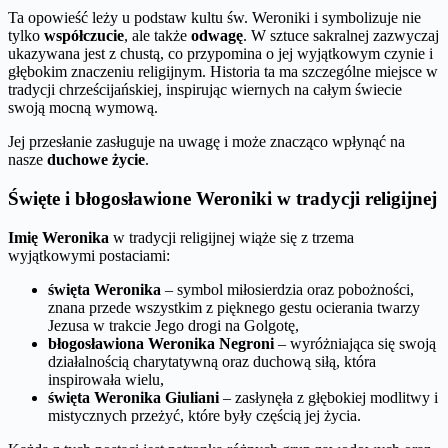
Ta opowieść leży u podstaw kultu św. Weroniki i symbolizuje nie
tylko
współczucie
, ale także
odwagę
. W sztuce sakralnej zazwyczaj
ukazywana jest z chustą, co przypomina o jej wyjątkowym czynie i
głębokim znaczeniu religijnym. Historia ta ma szczególne miejsce w
tradycji chrześcijańskiej, inspirując wiernych na całym świecie
swoją mocną wymową.
Jej przesłanie zasługuje na uwagę i może znacząco wpłynąć na
nasze
duchowe życie
.
Święte i błogosławione Weroniki w tradycji religijnej
Imię Weronika
w tradycji religijnej wiąże się z trzema
wyjątkowymi postaciami:
święta Weronika
– symbol miłosierdzia oraz pobożności,
znana przede wszystkim z pięknego gestu ocierania twarzy
Jezusa w trakcie Jego drogi na Golgotę,
błogosławiona Weronika Negroni
– wyróżniająca się swoją
działalnością charytatywną oraz duchową siłą, która
inspirowała wielu,
święta Weronika Giuliani
– zasłynęła z głębokiej modlitwy i
mistycznych przeżyć, które były częścią jej życia.