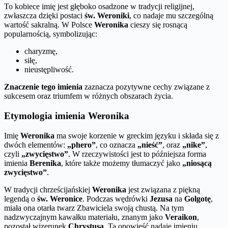
To kobiece imię jest głęboko osadzone w tradycji religijnej,
zwłaszcza dzięki postaci
św. Weroniki
, co nadaje mu szczególną
wartość sakralną. W Polsce
Weronika
cieszy się rosnącą
popularnością, symbolizując:
charyzmę,
siłę,
nieustępliwość.
Znaczenie tego imienia
zaznacza pozytywne cechy związane z
sukcesem oraz triumfem w różnych obszarach życia.
Etymologia imienia Weronika
Imię
Weronika
ma swoje korzenie w greckim języku i składa się z
dwóch elementów:
„phero”
, co oznacza
„nieść”
, oraz
„nike”
,
czyli
„zwycięstwo”
. W rzeczywistości jest to późniejsza forma
imienia
Berenika
, które także możemy tłumaczyć jako
„niosącą
zwycięstwo”
.
W tradycji chrześcijańskiej
Weronika
jest związana z piękną
legendą o
św. Weronice
. Podczas wędrówki
Jezusa
na
Golgotę
,
miała ona otarła twarz Zbawiciela swoją chustą. Na tym
nadzwyczajnym kawałku materiału, znanym jako
Veraikon
,
pozostał wizerunek
Chrystusa
. Ta opowieść nadaje imieniu