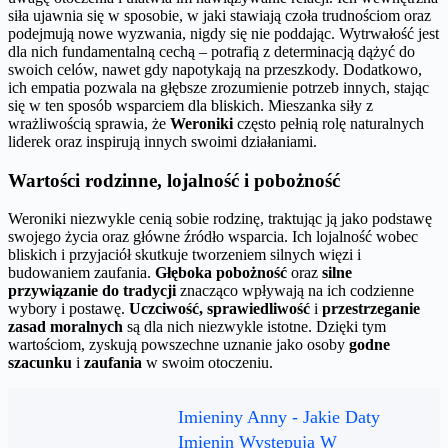
siła ujawnia się w sposobie, w jaki stawiają czoła trudnościom oraz
podejmują nowe wyzwania, nigdy się nie poddając. Wytrwałość jest
dla nich fundamentalną cechą – potrafią z determinacją dążyć do
swoich celów, nawet gdy napotykają na przeszkody. Dodatkowo,
ich empatia pozwala na głębsze zrozumienie potrzeb innych, stając
się w ten sposób wsparciem dla bliskich. Mieszanka siły z
wrażliwością sprawia, że
Weroniki
często pełnią rolę naturalnych
liderek oraz inspirują innych swoimi działaniami.
Wartości rodzinne, lojalność i pobożność
Weroniki niezwykle cenią sobie rodzinę, traktując ją jako podstawę
swojego życia oraz główne źródło wsparcia. Ich lojalność wobec
bliskich i przyjaciół skutkuje tworzeniem silnych więzi i
budowaniem zaufania.
Głęboka pobożność
oraz
silne
przywiązanie do tradycji
znacząco wpływają na ich codzienne
wybory i postawę.
Uczciwość, sprawiedliwość
i
przestrzeganie
zasad moralnych
są dla nich niezwykle istotne. Dzięki tym
wartościom, zyskują powszechne uznanie jako osoby
godne
szacunku
i
zaufania
w swoim otoczeniu.
Imieniny Anny - Jakie Daty
Imienin Występują W