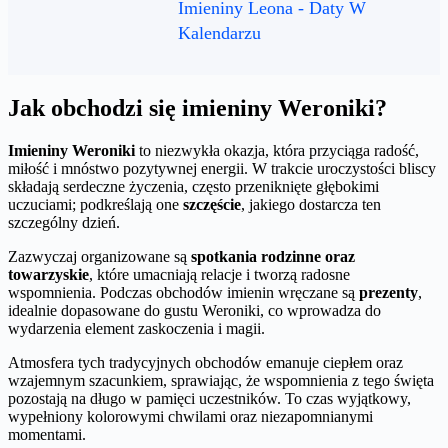
Imieniny Leona - Daty W
Kalendarzu
Jak obchodzi się imieniny Weroniki?
Imieniny Weroniki
to niezwykła okazja, która przyciąga radość,
miłość i mnóstwo pozytywnej energii. W trakcie uroczystości bliscy
składają serdeczne życzenia, często przeniknięte głębokimi
uczuciami; podkreślają one
szczęście
, jakiego dostarcza ten
szczególny dzień.
Zazwyczaj organizowane są
spotkania rodzinne oraz
towarzyskie
, które umacniają relacje i tworzą radosne
wspomnienia. Podczas obchodów imienin wręczane są
prezenty
,
idealnie dopasowane do gustu Weroniki, co wprowadza do
wydarzenia element zaskoczenia i magii.
Atmosfera tych tradycyjnych obchodów emanuje ciepłem oraz
wzajemnym szacunkiem, sprawiając, że wspomnienia z tego święta
pozostają na długo w pamięci uczestników. To czas wyjątkowy,
wypełniony kolorowymi chwilami oraz niezapomnianymi
momentami.