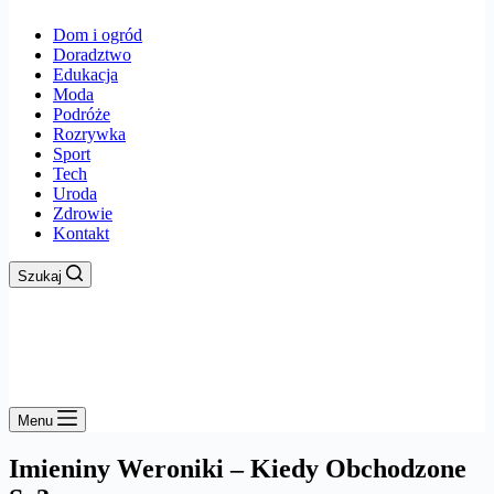
Dom i ogród
Doradztwo
Edukacja
Moda
Podróże
Rozrywka
Sport
Tech
Uroda
Zdrowie
Kontakt
Szukaj
Menu
Imieniny Weroniki – Kiedy Obchodzone