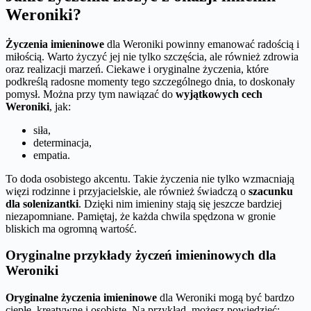
Weroniki?
Życzenia imieninowe
dla Weroniki powinny emanować radością i
miłością. Warto życzyć jej nie tylko szczęścia, ale również zdrowia
oraz realizacji marzeń. Ciekawe i oryginalne życzenia, które
podkreślą radosne momenty tego szczególnego dnia, to doskonały
pomysł. Można przy tym nawiązać do
wyjątkowych cech
Weroniki
, jak:
siła,
determinacja,
empatia.
To doda osobistego akcentu. Takie życzenia nie tylko wzmacniają
więzi rodzinne i przyjacielskie, ale również świadczą o
szacunku
dla solenizantki
. Dzięki nim imieniny stają się jeszcze bardziej
niezapomniane. Pamiętaj, że każda chwila spędzona w gronie
bliskich ma ogromną wartość.
Oryginalne przykłady życzeń imieninowych dla
Weroniki
Oryginalne życzenia imieninowe
dla Weroniki mogą być bardzo
ciepłe, kreatywne i osobiste. Na przykład, możesz powiedzieć: