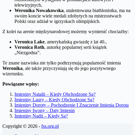
telewizyjnych,
Weronika Nowakowska
, utalentowana biathlonistka, ma na
swoim koncie wiele medali zdobytych na mistrzostwach
Polski oraz udział w igrzyskach olimpijskich.
Z kolei na arenie międzynarodowej możemy wymienić chociażby:
Veronica Lake
, amerykańską gwiazdę z lat 40.,
Veronica Roth
, autorkę popularnej serii książek
„Niezgodna”.
Te znane nazwiska nie tylko podtrzymują popularność imienia
Weronika
, ale także przyczyniają się do jego pozytywnego
wizerunku.
Powiązane wpisy:
Imieniny Natalii – Kiedy Obchodzone Są?
Imieniny Laury – Kiedy Obchodzone Są?
Imieniny Doroty – Pochodzenie I Znaczenie Imienia Dorota
Imieniny Iwony – Daty Imienin
Imieniny Nadii – Kiedy Są?
Copyright © 2026 -
fss.org.pl