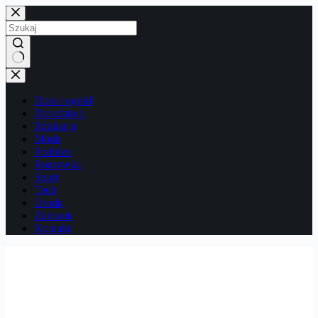
Przejdź
do
treści
Brak
wyników
Dom i ogród
Doradztwo
Edukacja
Moda
Podróże
Rozrywka
Sport
Tech
Uroda
Zdrowie
Kontakt