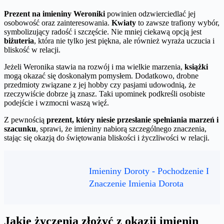
Prezent na imieniny Weroniki
powinien odzwierciedlać jej
osobowość oraz zainteresowania.
Kwiaty
to zawsze trafiony wybór,
symbolizujący radość i szczęście. Nie mniej ciekawą opcją jest
biżuteria
, która nie tylko jest piękna, ale również wyraża uczucia i
bliskość w relacji.
Jeżeli Weronika stawia na rozwój i ma wielkie marzenia,
książki
mogą okazać się doskonałym pomysłem. Dodatkowo, drobne
przedmioty związane z jej hobby czy pasjami udowodnią, że
rzeczywiście dobrze ją znasz. Taki upominek podkreśli osobiste
podejście i wzmocni waszą więź.
Z pewnością
prezent, który niesie przesłanie spełniania marzeń i
szacunku
, sprawi, że imieniny nabiorą szczególnego znaczenia,
stając się okazją do świętowania bliskości i życzliwości w relacji.
Imieniny Doroty - Pochodzenie I
Znaczenie Imienia Dorota
Jakie życzenia złożyć z okazji imienin