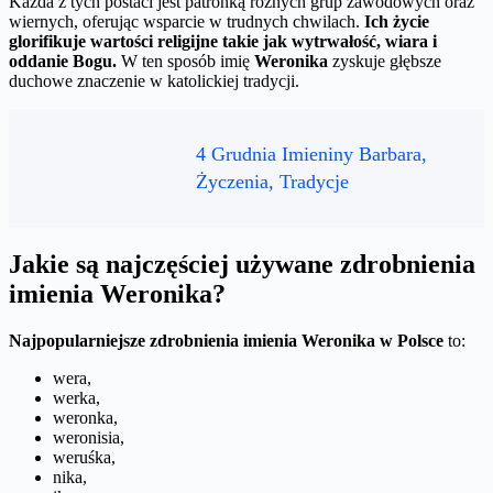
Każda z tych postaci jest patronką różnych grup zawodowych oraz
wiernych, oferując wsparcie w trudnych chwilach.
Ich życie
glorifikuje wartości religijne takie jak wytrwałość, wiara i
oddanie Bogu.
W ten sposób imię
Weronika
zyskuje głębsze
duchowe znaczenie w katolickiej tradycji.
4 Grudnia Imieniny Barbara,
Życzenia, Tradycje
Jakie są najczęściej używane zdrobnienia
imienia Weronika?
Najpopularniejsze zdrobnienia imienia Weronika w Polsce
to:
wera,
werka,
weronka,
weronisia,
weruśka,
nika,