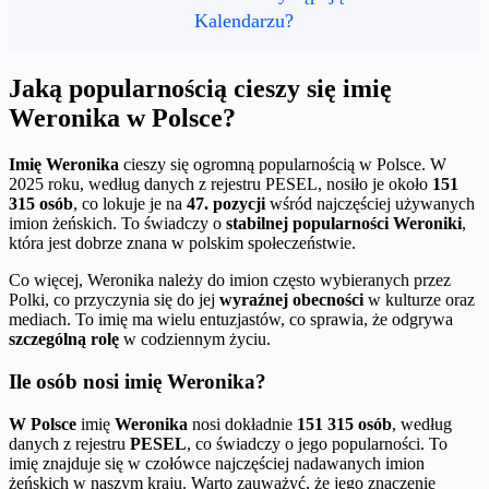
Kalendarzu?
Jaką popularnością cieszy się imię
Weronika w Polsce?
Imię Weronika
cieszy się ogromną popularnością w Polsce. W
2025 roku, według danych z rejestru PESEL, nosiło je około
151
315 osób
, co lokuje je na
47. pozycji
wśród najczęściej używanych
imion żeńskich. To świadczy o
stabilnej popularności Weroniki
,
która jest dobrze znana w polskim społeczeństwie.
Co więcej, Weronika należy do imion często wybieranych przez
Polki, co przyczynia się do jej
wyraźnej obecności
w kulturze oraz
mediach. To imię ma wielu entuzjastów, co sprawia, że odgrywa
szczególną rolę
w codziennym życiu.
Ile osób nosi imię Weronika?
W Polsce
imię
Weronika
nosi dokładnie
151 315 osób
, według
danych z rejestru
PESEL
, co świadczy o jego popularności. To
imię znajduje się w czołówce najczęściej nadawanych imion
żeńskich w naszym kraju. Warto zauważyć, że jego znaczenie