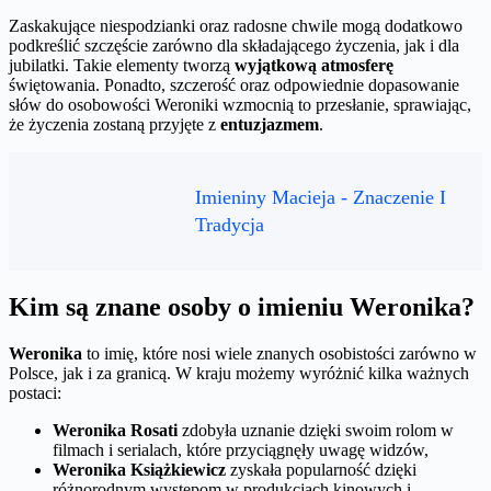
Zaskakujące niespodzianki oraz radosne chwile mogą dodatkowo
podkreślić szczęście zarówno dla składającego życzenia, jak i dla
jubilatki. Takie elementy tworzą
wyjątkową atmosferę
świętowania. Ponadto, szczerość oraz odpowiednie dopasowanie
słów do osobowości Weroniki wzmocnią to przesłanie, sprawiając,
że życzenia zostaną przyjęte z
entuzjazmem
.
Imieniny Macieja - Znaczenie I
Tradycja
Kim są znane osoby o imieniu Weronika?
Weronika
to imię, które nosi wiele znanych osobistości zarówno w
Polsce, jak i za granicą. W kraju możemy wyróżnić kilka ważnych
postaci:
Weronika Rosati
zdobyła uznanie dzięki swoim rolom w
filmach i serialach, które przyciągnęły uwagę widzów,
Weronika Książkiewicz
zyskała popularność dzięki
różnorodnym występom w produkcjach kinowych i