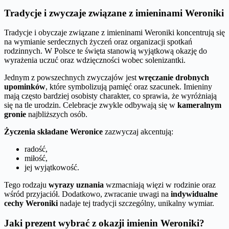
Tradycje i zwyczaje związane z imieninami Weroniki
Tradycje i obyczaje związane z imieninami Weroniki koncentrują się
na wymianie serdecznych życzeń oraz organizacji spotkań
rodzinnych. W Polsce te święta stanowią wyjątkową okazję do
wyrażenia uczuć oraz wdzięczności wobec solenizantki.
Jednym z powszechnych zwyczajów jest
wręczanie drobnych
upominków
, które symbolizują pamięć oraz szacunek. Imieniny
mają często bardziej osobisty charakter, co sprawia, że wyróżniają
się na tle urodzin. Celebracje zwykle odbywają się w
kameralnym
gronie
najbliższych osób.
Życzenia składane Weronice
zazwyczaj akcentują:
radość,
miłość,
jej wyjątkowość.
Tego rodzaju
wyrazy uznania
wzmacniają więzi w rodzinie oraz
wśród przyjaciół. Dodatkowo, zwracanie uwagi na
indywidualne
cechy Weroniki
nadaje tej tradycji szczególny, unikalny wymiar.
Jaki prezent wybrać z okazji imienin Weroniki?