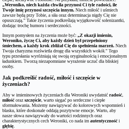
„Weroniko, niech każda chwila przynosi Ci tyle radości, ile
Twoje imię przynosi szczęścia innym.
Niech miłość i uśmiech
zawsze będą przy Tobie, a siła oraz determinacja nigdy Cię nie
opuszczają.” Takie życzenia podkreślają wyjątkowość solenizantki,
dodając trochę humoru i serdeczności.
Innym pomysłem na życzenia może być:
„Z okazji imienin,
Weroniko, życzę Ci, aby każdy dzień był przepełniony
śmiechem, a każdy krok zbliżał Cię do spełnienia marzeń.
Niech
Twoja charyzma rozświetla drogę dla wszystkich wokół.” Tego
typu przesłania wyróżniają się swoją oryginalnością i emocjonalnym
ładunkiem. Tworzą niezapomniane wyrażenie uczuć dla bliskiej
osoby.
Jak podkreślić radość, miłość i szczęście w
życzeniach?
Aby w imieninowych życzeniach dla Weroniki uwydatnić
radość
,
miłość
oraz
szczęście
, warto sięgać po serdeczne i ciepłe
sformułowania. Możemy nawiązywać do kolorowych wspomnień i
blasku, które doskonale oddają pozytywne emocje. Warto, aby
nasze słowa nawiązywały do wartości rodzinnych oraz
charakterystycznych cech Weroniki, co nada im
autentyczność
i
głębię
.