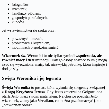
fotografów,
szwaczek,
handlarzy płótnem,
gospodyń parafialnych,
kupców.
Jej wstawiennictwa się szuka przy:
poważnych urazach,
problemach z krążeniem,
modlitwach o spokojną śmierć.
Wizerunek św. Weroniki to nie tylko symbol współczucia, ale
również mocy i determinacji.
Dlatego osoby noszące to imię mogą
czuć się wyróżnione, mając tak niezwykłą patronkę, która inspiruje i
dodaje siły.
Święta Weronika i jej legenda
Święta Weronika
to postać, która wyłania się z legendy związanej
z
Drogą Krzyżową Jezusa
. Gdy Jezus zmierzał na Golgotę, ona
otarła Jego twarz swoim materiałem. Na chustce pozostał Jego
wizerunek, znany jako
Veraikon
, co można przetłumaczyć jako
„prawdziwy obraz”.