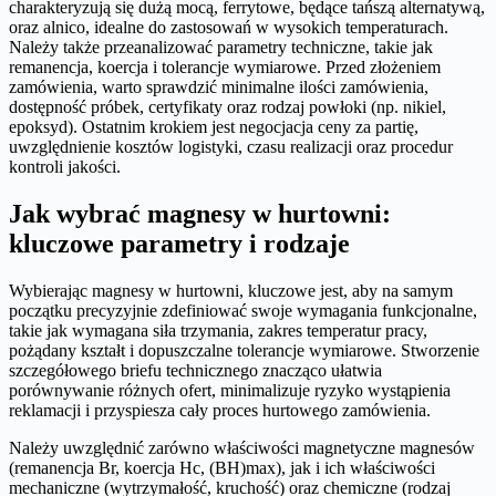
charakteryzują się dużą mocą, ferrytowe, będące tańszą alternatywą,
oraz alnico, idealne do zastosowań w wysokich temperaturach.
Należy także przeanalizować parametry techniczne, takie jak
remanencja, koercja i tolerancje wymiarowe. Przed złożeniem
zamówienia, warto sprawdzić minimalne ilości zamówienia,
dostępność próbek, certyfikaty oraz rodzaj powłoki (np. nikiel,
epoksyd). Ostatnim krokiem jest negocjacja ceny za partię,
uwzględnienie kosztów logistyki, czasu realizacji oraz procedur
kontroli jakości.
Jak wybrać magnesy w hurtowni:
kluczowe parametry i rodzaje
Wybierając magnesy w hurtowni, kluczowe jest, aby na samym
początku precyzyjnie zdefiniować swoje wymagania funkcjonalne,
takie jak wymagana siła trzymania, zakres temperatur pracy,
pożądany kształt i dopuszczalne tolerancje wymiarowe. Stworzenie
szczegółowego briefu technicznego znacząco ułatwia
porównywanie różnych ofert, minimalizuje ryzyko wystąpienia
reklamacji i przyspiesza cały proces hurtowego zamówienia.
Należy uwzględnić zarówno właściwości magnetyczne magnesów
(remanencja Br, koercja Hc, (BH)max), jak i ich właściwości
mechaniczne (wytrzymałość, kruchość) oraz chemiczne (rodzaj