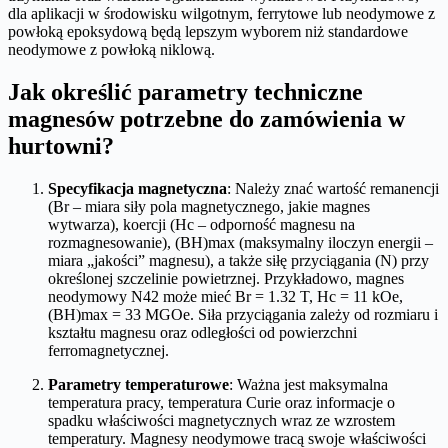
dla aplikacji w środowisku wilgotnym, ferrytowe lub neodymowe z
powłoką epoksydową będą lepszym wyborem niż standardowe
neodymowe z powłoką niklową.
Jak określić parametry techniczne
magnesów potrzebne do zamówienia w
hurtowni?
Specyfikacja magnetyczna
: Należy znać wartość remanencji
(Br – miara siły pola magnetycznego, jakie magnes
wytwarza), koercji (Hc – odporność magnesu na
rozmagnesowanie), (BH)max (maksymalny iloczyn energii –
miara „jakości” magnesu), a także siłę przyciągania (N) przy
określonej szczelinie powietrznej. Przykładowo, magnes
neodymowy N42 może mieć Br = 1.32 T, Hc = 11 kOe,
(BH)max = 33 MGOe. Siła przyciągania zależy od rozmiaru i
kształtu magnesu oraz odległości od powierzchni
ferromagnetycznej.
Parametry temperaturowe
: Ważna jest maksymalna
temperatura pracy, temperatura Curie oraz informacje o
spadku właściwości magnetycznych wraz ze wzrostem
temperatury. Magnesy neodymowe tracą swoje właściwości