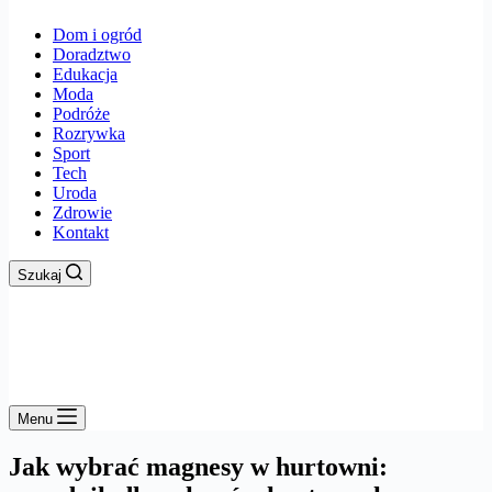
Dom i ogród
Doradztwo
Edukacja
Moda
Podróże
Rozrywka
Sport
Tech
Uroda
Zdrowie
Kontakt
Szukaj
Menu
Jak wybrać magnesy w hurtowni: