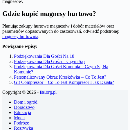
magnesów.
Gdzie kupić magnesy hurtowo?
Planując zakupy hurtowe magnesów i dobór materiałów oraz
parametrów dopasowanych do zastosowań, odwiedź podstronę:
magnesy hurtownia
.
Powiązane wpisy:
Podziękowania Dla Gości Na 18
Podziękowania Dla Gości – Czym Są?
Podziękowania Dla Gości Komunia – Czym Są Na
Komunię?
Personalizowany Obraz Kreskówka – Co To Jest?
Gif Compressor – Co To Jest Kompresor I Jak Działa?
Copyright © 2026 -
fss.org.pl
Dom i ogród
Doradztwo
Edukacja
Moda
Podróże
Rozrywka