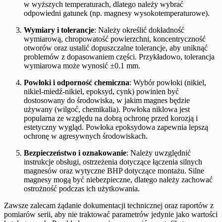
w wyższych temperaturach, dlatego należy wybrać
odpowiedni gatunek (np. magnesy wysokotemperaturowe).
Wymiary i tolerancje
: Należy określić dokładność
wymiarową, chropowatość powierzchni, koncentryczność
otworów oraz ustalić dopuszczalne tolerancje, aby uniknąć
problemów z dopasowaniem części. Przykładowo, tolerancja
wymiarowa może wynosić ±0.1 mm.
Powłoki i odporność chemiczna
: Wybór powłoki (nikiel,
nikiel-miedź-nikiel, epoksyd, cynk) powinien być
dostosowany do środowiska, w jakim magnes będzie
używany (wilgoć, chemikalia). Powłoka niklowa jest
popularna ze względu na dobrą ochronę przed korozją i
estetyczny wygląd. Powłoka epoksydowa zapewnia lepszą
ochronę w agresywnych środowiskach.
Bezpieczeństwo i oznakowanie
: Należy uwzględnić
instrukcje obsługi, ostrzeżenia dotyczące łączenia silnych
magnesów oraz wytyczne BHP dotyczące montażu. Silne
magnesy mogą być niebezpieczne, dlatego należy zachować
ostrożność podczas ich użytkowania.
Zawsze zalecam żądanie dokumentacji technicznej oraz raportów z
pomiarów serii, aby nie traktować parametrów jedynie jako wartości