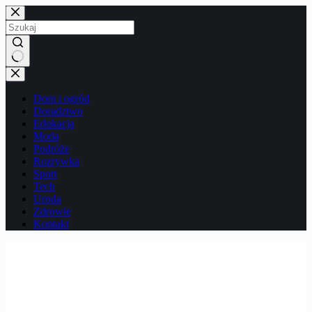
Przejdź
do
treści
Brak
wyników
Dom i ogród
Doradztwo
Edukacja
Moda
Podróże
Rozrywka
Sport
Tech
Uroda
Zdrowie
Kontakt