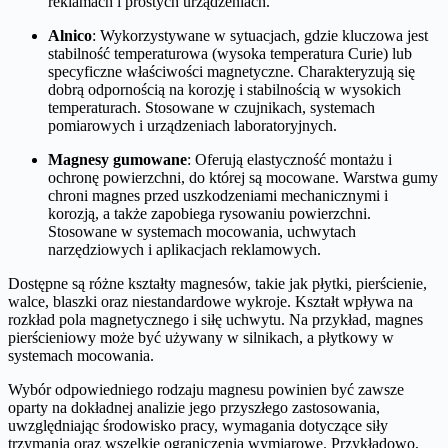
reklamach i prostych urządzeniach.
Alnico
: Wykorzystywane w sytuacjach, gdzie kluczowa jest
stabilność temperaturowa (wysoka temperatura Curie) lub
specyficzne właściwości magnetyczne. Charakteryzują się
dobrą odpornością na korozję i stabilnością w wysokich
temperaturach. Stosowane w czujnikach, systemach
pomiarowych i urządzeniach laboratoryjnych.
Magnesy gumowane
: Oferują elastyczność montażu i
ochronę powierzchni, do której są mocowane. Warstwa gumy
chroni magnes przed uszkodzeniami mechanicznymi i
korozją, a także zapobiega rysowaniu powierzchni.
Stosowane w systemach mocowania, uchwytach
narzędziowych i aplikacjach reklamowych.
Dostępne są różne kształty magnesów, takie jak płytki, pierścienie,
walce, blaszki oraz niestandardowe wykroje. Kształt wpływa na
rozkład pola magnetycznego i siłę uchwytu. Na przykład, magnes
pierścieniowy może być używany w silnikach, a płytkowy w
systemach mocowania.
Wybór odpowiedniego rodzaju magnesu powinien być zawsze
oparty na dokładnej analizie jego przyszłego zastosowania,
uwzględniając środowisko pracy, wymagania dotyczące siły
trzymania oraz wszelkie ograniczenia wymiarowe. Przykładowo,