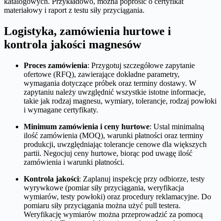
katalogowych. Przykładowo, można poprosić o certyfikat
materiałowy i raport z testu siły przyciągania.
Logistyka, zamówienia hurtowe i
kontrola jakości magnesów
Proces zamówienia
: Przygotuj szczegółowe zapytanie
ofertowe (RFQ), zawierające dokładne parametry,
wymagania dotyczące próbek oraz terminy dostawy. W
zapytaniu należy uwzględnić wszystkie istotne informacje,
takie jak rodzaj magnesu, wymiary, tolerancje, rodzaj powłoki
i wymagane certyfikaty.
Minimum zamówienia i ceny hurtowe
: Ustal minimalną
ilość zamówienia (MOQ), warunki płatności oraz terminy
produkcji, uwzględniając tolerancje cenowe dla większych
partii. Negocjuj ceny hurtowe, biorąc pod uwagę ilość
zamówienia i warunki płatności.
Kontrola jakości
: Zaplanuj inspekcję przy odbiorze, testy
wyrywkowe (pomiar siły przyciągania, weryfikacja
wymiarów, testy powłoki) oraz procedury reklamacyjne. Do
pomiaru siły przyciągania można użyć pull testera.
Weryfikację wymiarów można przeprowadzić za pomocą