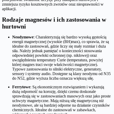
zmniejsza ryzyko kosztownych zwrotów oraz niesprawności w
aplikacji.
Rodzaje magnesów i ich zastosowania w
hurtowni
Neodymowe
: Charakteryzują się bardzo wysoką gęstością
energii magnetycznej (wysokie (BH)max), co sprawia, że są
idealne do zastosowań, gdzie liczy się mały rozmiar i duża
siła. Należy jednak pamiętać o konieczności stosowania
odpowiedniej powłoki ochronnej (np. niklowej) oraz
uwzględnieniu temperatury Curie (temperatura, powyżej
której magnes traci swoje właściwości magnetyczne).
Typowe zastosowania to silniki elektryczne, generatory,
sensory i systemy audio. Dostępne są klasy neodymu od N35
do N52, gdzie wyższa liczba oznacza większą siłę.
Ferrytowe
: Są ekonomicznym rozwiązaniem i wykazują
dużą odporność na korozję, dzięki czemu doskonale
sprawdzają się w zastosowaniach masowych oraz jako proste
uchwyty magnetyczne. Mają niższą siłę magnetyczną niż
neodymowe, ale są bardziej odporne na działanie czynników
chemicznych. Idealne do zastosowań w zabawkach,