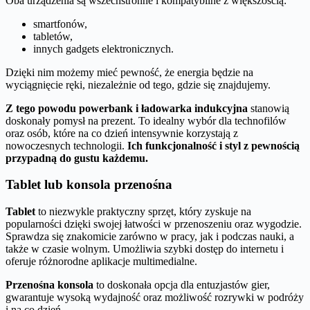
Oba urządzenia są wszechstronne i kompatybilne z większością:
smartfonów,
tabletów,
innych gadgets elektronicznych.
Dzięki nim możemy mieć pewność, że energia będzie na
wyciągnięcie ręki, niezależnie od tego, gdzie się znajdujemy.
Z tego powodu powerbank i ładowarka indukcyjna
stanowią
doskonały pomysł na prezent. To idealny wybór dla technofilów
oraz osób, które na co dzień intensywnie korzystają z
nowoczesnych technologii.
Ich funkcjonalność i styl z pewnością
przypadną do gustu każdemu.
Tablet lub konsola przenośna
Tablet
to niezwykle praktyczny sprzęt, który zyskuje na
popularności dzięki swojej łatwości w przenoszeniu oraz wygodzie.
Sprawdza się znakomicie zarówno w pracy, jak i podczas nauki, a
także w czasie wolnym. Umożliwia szybki dostęp do internetu i
oferuje różnorodne aplikacje multimedialne.
Przenośna konsola
to doskonała opcja dla entuzjastów gier,
gwarantuje wysoką wydajność oraz możliwość rozrywki w podróży
i na co dzień.