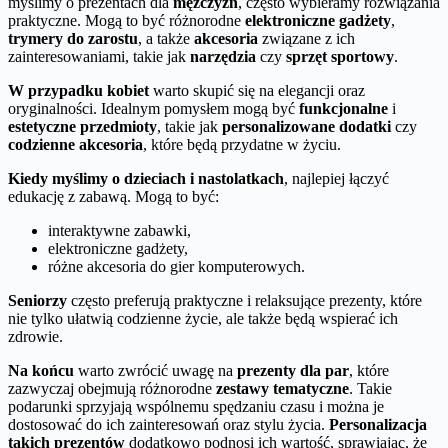
myślimy o prezentach dla
mężczyzn
, często wybieramy rozwiązania
praktyczne. Mogą to być różnorodne
elektroniczne gadżety
,
trymery do zarostu
, a także
akcesoria
związane z ich
zainteresowaniami, takie jak
narzędzia
czy
sprzęt sportowy
.
W przypadku kobiet
warto skupić się na elegancji oraz
oryginalności. Idealnym pomysłem mogą być
funkcjonalne
i
estetyczne przedmioty
, takie jak
personalizowane dodatki
czy
codzienne akcesoria
, które będą przydatne w życiu.
Kiedy myślimy o dzieciach i nastolatkach
, najlepiej łączyć
edukację z zabawą. Mogą to być:
interaktywne zabawki,
elektroniczne gadżety,
różne akcesoria do gier komputerowych.
Seniorzy
często preferują praktyczne i relaksujące prezenty, które
nie tylko ułatwią codzienne życie, ale także będą wspierać ich
zdrowie.
Na końcu
warto zwrócić uwagę na
prezenty dla par
, które
zazwyczaj obejmują różnorodne
zestawy tematyczne
. Takie
podarunki sprzyjają wspólnemu spędzaniu czasu i można je
dostosować do ich zainteresowań oraz stylu życia.
Personalizacja
takich prezentów
dodatkowo podnosi ich wartość, sprawiając, że