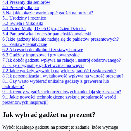
4.4
Prezenty dla seniorów
4.5
Prezenty dla par
5
Na jakie okazje warto kupić gadżet na prezent?
5.1
Urodziny i rocznice
5.2
Święta i Mikołajki
5.3
Dzień Matki, Dzień Ojca, Dzień Dziecka
5.4
Parapetówka i wieczór panieński/kawalerski
6
Jakie gadżety idealnie nadają się do pakietów prezentowych?
6.1
Zestawy tematyczne
6.2
Akcesoria do alkoholi i zestawy barowe
6.3
Gadżety imprezowe i gry towarzyskie
7
Jak dobór gadżetu wpływa na relacje i nastrój obdarowanego?
7.1
Czy oryginalny gadżet wzmacnia więzi?
7.2
Jakie gadżety wywołują największą radość i zaskoczenie?
8
Jak personalizacja i wyjątkowość wpływa na wartość prezentu?
8.1
Czy warto wybierać unikalne gadżety z grawerem lub
nadrukiem?
9
Jak trendy w gadżetach prezentowych zmieniają się z czasem?
9.1
Jakie nowości technologiczne zyskują popularność wśród
prezentowych inspiracji?
Jak wybrać gadżet na prezent?
Wybór idealnego gadżetu na prezent to zadanie, które wymaga