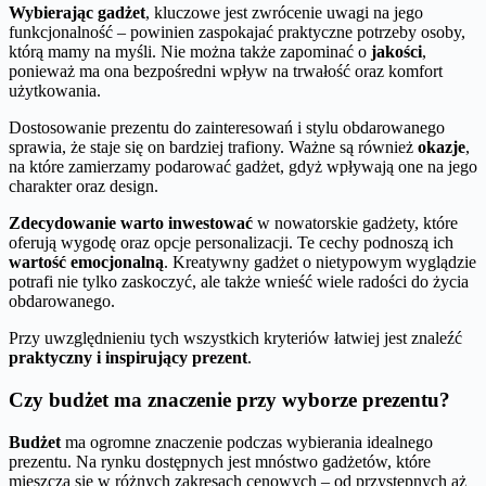
Wybierając gadżet
, kluczowe jest zwrócenie uwagi na jego
funkcjonalność – powinien zaspokajać praktyczne potrzeby osoby,
którą mamy na myśli. Nie można także zapominać o
jakości
,
ponieważ ma ona bezpośredni wpływ na trwałość oraz komfort
użytkowania.
Dostosowanie prezentu do zainteresowań i stylu obdarowanego
sprawia, że staje się on bardziej trafiony. Ważne są również
okazje
,
na które zamierzamy podarować gadżet, gdyż wpływają one na jego
charakter oraz design.
Zdecydowanie warto inwestować
w nowatorskie gadżety, które
oferują wygodę oraz opcje personalizacji. Te cechy podnoszą ich
wartość emocjonalną
. Kreatywny gadżet o nietypowym wyglądzie
potrafi nie tylko zaskoczyć, ale także wnieść wiele radości do życia
obdarowanego.
Przy uwzględnieniu tych wszystkich kryteriów łatwiej jest znaleźć
praktyczny i inspirujący prezent
.
Czy budżet ma znaczenie przy wyborze prezentu?
Budżet
ma ogromne znaczenie podczas wybierania idealnego
prezentu. Na rynku dostępnych jest mnóstwo gadżetów, które
mieszczą się w różnych zakresach cenowych – od przystępnych aż