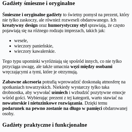
Gadżety śmieszne i oryginalne
Śmieszne i oryginalne gadżety
to świetny pomysł na prezent, który
nie tylko zaskoczy, ale również rozweseli obdarowanego. Ich
kreatywny design
oraz
humorystyczny styl
sprawiają, że często
pojawiają się na różnego rodzaju imprezach, takich jak:
wesele,
wieczory panieńskie,
wieczory kawalerskie.
Tego typu upominki wyróżniają się spośród innych, co nie tylko
przyciąga uwagę, ale także umacnia
węzi między osobami
wręczającymi a tymi, które je otrzymują.
Zabawne akcesoria
potrafią wprowadzić doskonałą atmosferę na
spotkaniach towarzyskich. Niekiedy wystarczy tylko taka
drobnostka, aby wywołać
uśmiech
i wzbudzić pozytywne emocje
wśród gości. Wybierając prezent z tej kategorii, warto stawiać na
nowatorskie i nietuzinkowe rozwiązania
. Dzięki temu
podarunek na pewno zostanie na długo w pamięci
obdarowanej
osoby.
Gadżety praktyczne i funkcjonalne