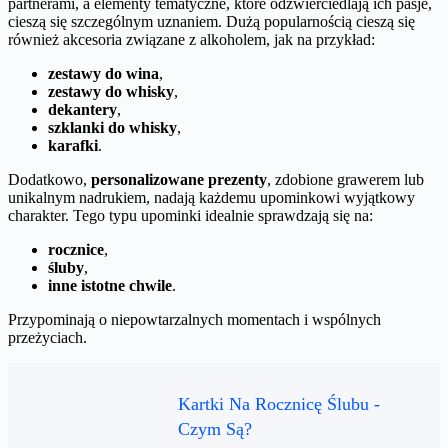
partnerami, a elementy tematyczne, które odzwierciedlają ich pasje,
cieszą się szczególnym uznaniem. Dużą popularnością cieszą się
również akcesoria związane z alkoholem, jak na przykład:
zestawy do wina
,
zestawy do whisky
,
dekantery
,
szklanki do whisky
,
karafki
.
Dodatkowo,
personalizowane prezenty
, zdobione grawerem lub
unikalnym nadrukiem, nadają każdemu upominkowi wyjątkowy
charakter. Tego typu upominki idealnie sprawdzają się na:
rocznice
,
śluby
,
inne istotne chwile
.
Przypominają o niepowtarzalnych momentach i wspólnych
przeżyciach.
Kartki Na Rocznicę Ślubu -
Czym Są?