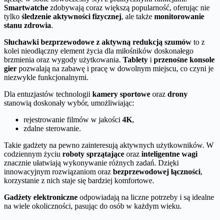
Smartwatche
zdobywają coraz większą popularność, oferując nie
tylko
śledzenie aktywności fizycznej
, ale także
monitorowanie
stanu zdrowia
.
Słuchawki bezprzewodowe z aktywną redukcją szumów
to z
kolei nieodłączny element życia dla miłośników doskonałego
brzmienia oraz wygody użytkowania.
Tablety
i
przenośne konsole
gier
pozwalają na zabawę i pracę w dowolnym miejscu, co czyni je
niezwykle funkcjonalnymi.
Dla entuzjastów technologii
kamery sportowe
oraz
drony
stanowią doskonały wybór, umożliwiając:
rejestrowanie filmów w jakości
4K
,
zdalne sterowanie.
Takie gadżety na pewno zainteresują aktywnych użytkowników. W
codziennym życiu
roboty sprzątające
oraz
inteligentne wagi
znacznie ułatwiają wykonywanie różnych zadań. Dzięki
innowacyjnym rozwiązaniom oraz
bezprzewodowej łączności
,
korzystanie z nich staje się bardziej komfortowe.
Gadżety elektroniczne
odpowiadają na liczne potrzeby i są idealne
na wiele okoliczności, pasując do osób w każdym wieku.