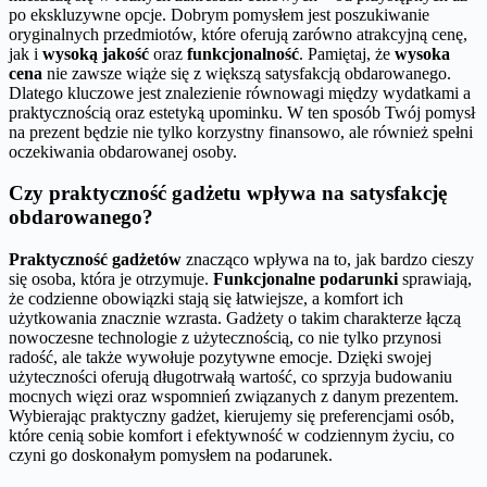
po ekskluzywne opcje. Dobrym pomysłem jest poszukiwanie
oryginalnych przedmiotów, które oferują zarówno atrakcyjną cenę,
jak i
wysoką jakość
oraz
funkcjonalność
. Pamiętaj, że
wysoka
cena
nie zawsze wiąże się z większą satysfakcją obdarowanego.
Dlatego kluczowe jest znalezienie równowagi między wydatkami a
praktycznością oraz estetyką upominku. W ten sposób Twój pomysł
na prezent będzie nie tylko korzystny finansowo, ale również spełni
oczekiwania obdarowanej osoby.
Czy praktyczność gadżetu wpływa na satysfakcję
obdarowanego?
Praktyczność gadżetów
znacząco wpływa na to, jak bardzo cieszy
się osoba, która je otrzymuje.
Funkcjonalne podarunki
sprawiają,
że codzienne obowiązki stają się łatwiejsze, a komfort ich
użytkowania znacznie wzrasta. Gadżety o takim charakterze łączą
nowoczesne technologie z użytecznością, co nie tylko przynosi
radość, ale także wywołuje pozytywne emocje. Dzięki swojej
użyteczności oferują długotrwałą wartość, co sprzyja budowaniu
mocnych więzi oraz wspomnień związanych z danym prezentem.
Wybierając praktyczny gadżet, kierujemy się preferencjami osób,
które cenią sobie komfort i efektywność w codziennym życiu, co
czyni go doskonałym pomysłem na podarunek.