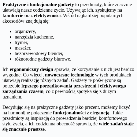
Praktyczne i funkcjonalne gadżety
to przedmioty, które znacznie
ułatwiają nasze codzienne życie. Używając ich, zyskujemy na
komforcie
oraz
efektywności
. Wśród najbardziej popularnych
akcesoriów znajdują się:
organizery,
narzędzia kuchenne,
trymer,
masażer,
bezprzewodowy blender,
różnorodne gadżety biurowe.
Ich
ergonomiczny design
sprawia, że korzystanie z nich jest bardzo
wygodne. Co więcej,
nowoczesne technologie
w tych produktach
ułatwiają realizację różnych zadań. Gadżety te poświęcone są
potrzebie
lepszego porządkowania przestrzeni
i
efektywnego
zarządzania czasem
, co z pewnością spotyka się z dużym
uznaniem.
Decydując się na praktyczne gadżety jako prezent, możemy liczyć
na harmonijne połączenie
funkcjonalności z elegancją
. Takie
przedmioty są inspiracją do prowadzenia bardziej komfortowego
stylu życia, a ich codzienna obecność sprawia, że
wiele zadań staje
się znacznie prostsze
.