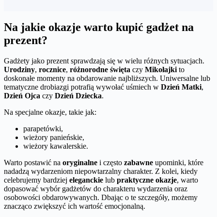
Na jakie okazje warto kupić gadżet na
prezent?
Gadżety jako prezent sprawdzają się w wielu różnych sytuacjach.
Urodziny
,
rocznice
,
różnorodne święta
czy
Mikołajki
to
doskonałe momenty na obdarowanie najbliższych. Uniwersalne lub
tematyczne drobiazgi potrafią wywołać uśmiech w
Dzień Matki
,
Dzień Ojca
czy
Dzień Dziecka
.
Na specjalne okazje, takie jak:
parapetówki,
wieżory panieńskie,
wieżory kawalerskie.
Warto postawić na
oryginalne
i często
zabawne
upominki, które
nadadzą wydarzeniom niepowtarzalny charakter. Z kolei, kiedy
celebrujemy bardziej
eleganckie
lub
praktyczne okazje
, warto
dopasować wybór gadżetów do charakteru wydarzenia oraz
osobowości obdarowywanych. Dbając o te szczegóły, możemy
znacząco zwiększyć ich wartość emocjonalną.