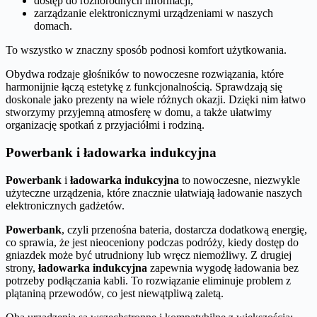
dostęp do różnorodnych informacji,
zarządzanie elektronicznymi urządzeniami w naszych
domach.
To wszystko w znaczny sposób podnosi komfort użytkowania.
Obydwa rodzaje głośników to nowoczesne rozwiązania, które
harmonijnie łączą estetykę z funkcjonalnością. Sprawdzają się
doskonale jako prezenty na wiele różnych okazji. Dzięki nim łatwo
stworzymy przyjemną atmosferę w domu, a także ułatwimy
organizację spotkań z przyjaciółmi i rodziną.
Powerbank i ładowarka indukcyjna
Powerbank
i
ładowarka indukcyjna
to nowoczesne, niezwykle
użyteczne urządzenia, które znacznie ułatwiają ładowanie naszych
elektronicznych gadżetów.
Powerbank
, czyli przenośna bateria, dostarcza dodatkową energię,
co sprawia, że jest nieoceniony podczas podróży, kiedy dostęp do
gniazdek może być utrudniony lub wręcz niemożliwy. Z drugiej
strony,
ładowarka indukcyjna
zapewnia wygodę ładowania bez
potrzeby podłączania kabli. To rozwiązanie eliminuje problem z
plątaniną przewodów, co jest niewątpliwą zaletą.