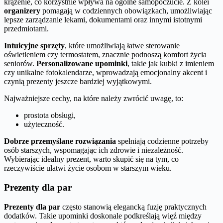
krążenie, co korzystnie wpływa na ogólne samopoczucie. Z kolei
organizery
pomagają w codziennych obowiązkach, umożliwiając
lepsze zarządzanie lekami, dokumentami oraz innymi istotnymi
przedmiotami.
Intuicyjne sprzęty
, które umożliwiają łatwe sterowanie
oświetleniem czy termostatem, znacznie podnoszą komfort życia
seniorów.
Personalizowane upominki
, takie jak kubki z imieniem
czy unikalne fotokalendarze, wprowadzają emocjonalny akcent i
czynią prezenty jeszcze bardziej wyjątkowymi.
Najważniejsze cechy, na które należy zwrócić uwagę, to:
prostota obsługi,
użyteczność.
Dobrze przemyślane rozwiązania
spełniają codzienne potrzeby
osób starszych, wspomagając ich zdrowie i niezależność.
Wybierając idealny prezent, warto skupić się na tym, co
rzeczywiście ułatwi życie osobom w starszym wieku.
Prezenty dla par
Prezenty dla par
często stanowią elegancką fuzję praktycznych
dodatków. Takie upominki doskonale podkreślają więź między