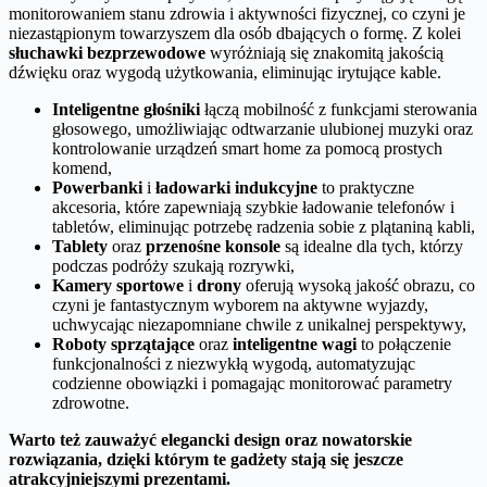
monitorowaniem stanu zdrowia i aktywności fizycznej, co czyni je
niezastąpionym towarzyszem dla osób dbających o formę. Z kolei
słuchawki bezprzewodowe
wyróżniają się znakomitą jakością
dźwięku oraz wygodą użytkowania, eliminując irytujące kable.
Inteligentne głośniki
łączą mobilność z funkcjami sterowania
głosowego, umożliwiając odtwarzanie ulubionej muzyki oraz
kontrolowanie urządzeń smart home za pomocą prostych
komend,
Powerbanki
i
ładowarki indukcyjne
to praktyczne
akcesoria, które zapewniają szybkie ładowanie telefonów i
tabletów, eliminując potrzebę radzenia sobie z plątaniną kabli,
Tablety
oraz
przenośne konsole
są idealne dla tych, którzy
podczas podróży szukają rozrywki,
Kamery sportowe
i
drony
oferują wysoką jakość obrazu, co
czyni je fantastycznym wyborem na aktywne wyjazdy,
uchwycając niezapomniane chwile z unikalnej perspektywy,
Roboty sprzątające
oraz
inteligentne wagi
to połączenie
funkcjonalności z niezwykłą wygodą, automatyzując
codzienne obowiązki i pomagając monitorować parametry
zdrowotne.
Warto też zauważyć elegancki design oraz nowatorskie
rozwiązania, dzięki którym te gadżety stają się jeszcze
atrakcyjniejszymi prezentami.