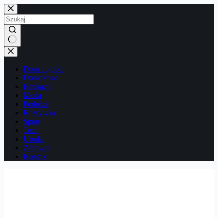
Przejdź
do
treści
Brak
wyników
Dom i ogród
Doradztwo
Edukacja
Moda
Podróże
Rozrywka
Sport
Tech
Uroda
Zdrowie
Kontakt