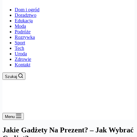
Dom i ogród
Doradztwo
Edukacja
Moda
Podróże
Rozrywka
Sport
Tech
Uroda
Zdrowie
Kontakt
Szukaj
Menu
Jakie Gadżety Na Prezent? – Jak Wybrać