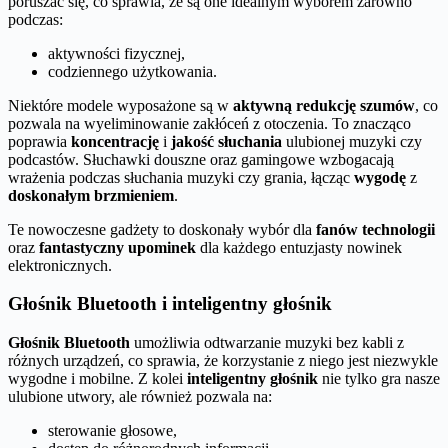
poruszać się, co sprawia, że są one idealnym wyborem zarówno
podczas:
aktywności fizycznej,
codziennego użytkowania.
Niektóre modele wyposażone są w
aktywną redukcję szumów
, co
pozwala na wyeliminowanie zakłóceń z otoczenia. To znacząco
poprawia
koncentrację
i
jakość słuchania
ulubionej muzyki czy
podcastów. Słuchawki douszne oraz gamingowe wzbogacają
wrażenia podczas słuchania muzyki czy grania, łącząc
wygodę
z
doskonałym brzmieniem
.
Te nowoczesne gadżety to doskonały wybór dla
fanów technologii
oraz
fantastyczny upominek
dla każdego entuzjasty nowinek
elektronicznych.
Głośnik Bluetooth i inteligentny głośnik
Głośnik Bluetooth
umożliwia odtwarzanie muzyki bez kabli z
różnych urządzeń, co sprawia, że korzystanie z niego jest niezwykle
wygodne i mobilne. Z kolei
inteligentny głośnik
nie tylko gra nasze
ulubione utwory, ale również pozwala na:
sterowanie głosowe,