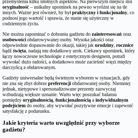
przemyślenia kilku istotnych aspektów. Na pierwszym miejscu stoi
oryginalność
– unikalny upominek na pewno wyróżni się na tle
innych. Ważne jest również, by był
praktyczny i funkcjonalny
, co
podnosi jego wartość i sprawia, że stanie się użyteczny w
codziennym życiu.
Nie można zapominać o dobraniu gadżetu do
zainteresowań
oraz
osobowości
obdarowywanej osoby. Wysoka jakości oraz
odpowiednie dopasowanie do okazji, takiej jak
urodziny
,
rocznice
bądź
święta
, nadają mu dodatkowy urok. Ciekawy upominek, który
łączy nowoczesne technologie z estetycznym designem, potrafi
wywołać dużo radości, a dodatkowo może zacieśnić więzi między
darczyńcą a obdarowanym.
Gadżety uniwersalne będą świetnym wyborem w sytuacjach, gdy
nie zna się zbyt dobrze
preferencji
obdarowanej osoby. Niemniej
jednak, nietypowe i spersonalizowane prezenty zazwyczaj
wzbudzają większe uznanie. Warto więc poszukać balansu
pomiędzy
oryginalnością
,
funkcjonalnością
a
indywidualnym
podejściem
do osoby, aby wywołać pozytywne emocje i zapewnić
satysfakcję z podarunku.
Jakie kryteria warto uwzględnić przy wyborze
gadżetu?