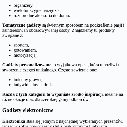
organizery,
wielofunkcyjne narzędzia,
różnorodne akcesoria do domu.
Tematyczne gadżety
są świetnym sposobem na podkreślenie pasji i
zainteresowań obdarowywanej osoby. Znajdziemy tu produkty
związane z:
sportem,
gotowaniem,
motoryzacją.
Gadżety personalizowane
to wyjątkowa opcja, która umożliwia
stworzenie czegoś unikalnego. Często zawierają one:
imienny grawer,
indywidualny nadruk.
Każda z tych kategorii to wspaniałe źródło inspiracji
, idealne na
różne okazje oraz dla szerokiej gamy odbiorców.
Gadżety elektroniczne
Elektronika
stała się jednym z najchętniej wybieranych prezentów,
łącząc w sobie nowoczesny styl z praktycznymi funkcjami.