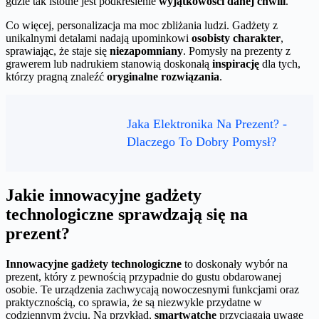
gdzie tak istotne jest podkreślenie
wyjątkowości danej chwili
.
Co więcej, personalizacja ma moc zbliżania ludzi. Gadżety z
unikalnymi detalami nadają upominkowi
osobisty charakter
,
sprawiając, że staje się
niezapomniany
. Pomysły na prezenty z
grawerem lub nadrukiem stanowią doskonałą
inspirację
dla tych,
którzy pragną znaleźć
oryginalne rozwiązania
.
Jaka Elektronika Na Prezent? -
Dlaczego To Dobry Pomysł?
Jakie innowacyjne gadżety
technologiczne sprawdzają się na
prezent?
Innowacyjne gadżety technologiczne
to doskonały wybór na
prezent, który z pewnością przypadnie do gustu obdarowanej
osobie. Te urządzenia zachwycają nowoczesnymi funkcjami oraz
praktycznością, co sprawia, że są niezwykle przydatne w
codziennym życiu. Na przykład,
smartwatche
przyciągają uwagę