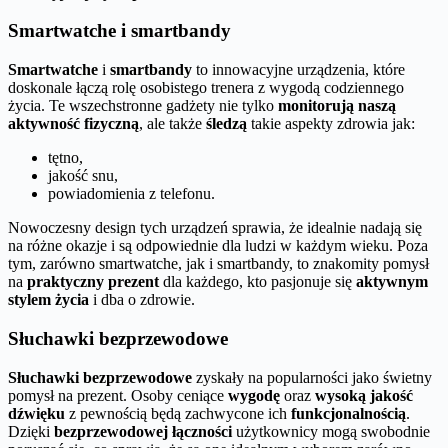
Smartwatche i smartbandy
Smartwatche
i
smartbandy
to innowacyjne urządzenia, które
doskonale łączą rolę osobistego trenera z wygodą codziennego
życia. Te wszechstronne gadżety nie tylko
monitorują naszą
aktywność fizyczną
, ale także
śledzą
takie aspekty zdrowia jak:
tętno,
jakość snu,
powiadomienia z telefonu.
Nowoczesny design tych urządzeń sprawia, że idealnie nadają się
na różne okazje i są odpowiednie dla ludzi w każdym wieku. Poza
tym, zarówno smartwatche, jak i smartbandy, to znakomity pomysł
na
praktyczny prezent
dla każdego, kto pasjonuje się
aktywnym
stylem życia
i dba o zdrowie.
Słuchawki bezprzewodowe
Słuchawki bezprzewodowe
zyskały na popularności jako świetny
pomysł na prezent. Osoby ceniące
wygodę
oraz
wysoką jakość
dźwięku
z pewnością będą zachwycone ich
funkcjonalnością
.
Dzięki
bezprzewodowej łączności
użytkownicy mogą swobodnie