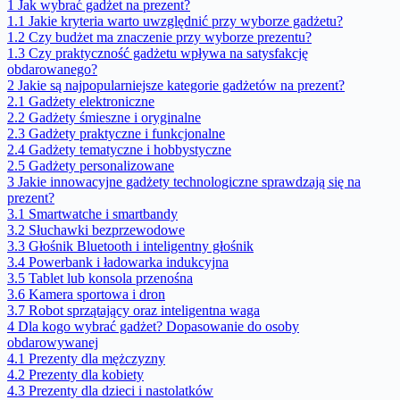
1
Jak wybrać gadżet na prezent?
1.1
Jakie kryteria warto uwzględnić przy wyborze gadżetu?
1.2
Czy budżet ma znaczenie przy wyborze prezentu?
1.3
Czy praktyczność gadżetu wpływa na satysfakcję
obdarowanego?
2
Jakie są najpopularniejsze kategorie gadżetów na prezent?
2.1
Gadżety elektroniczne
2.2
Gadżety śmieszne i oryginalne
2.3
Gadżety praktyczne i funkcjonalne
2.4
Gadżety tematyczne i hobbystyczne
2.5
Gadżety personalizowane
3
Jakie innowacyjne gadżety technologiczne sprawdzają się na
prezent?
3.1
Smartwatche i smartbandy
3.2
Słuchawki bezprzewodowe
3.3
Głośnik Bluetooth i inteligentny głośnik
3.4
Powerbank i ładowarka indukcyjna
3.5
Tablet lub konsola przenośna
3.6
Kamera sportowa i dron
3.7
Robot sprzątający oraz inteligentna waga
4
Dla kogo wybrać gadżet? Dopasowanie do osoby
obdarowywanej
4.1
Prezenty dla mężczyzny
4.2
Prezenty dla kobiety
4.3
Prezenty dla dzieci i nastolatków