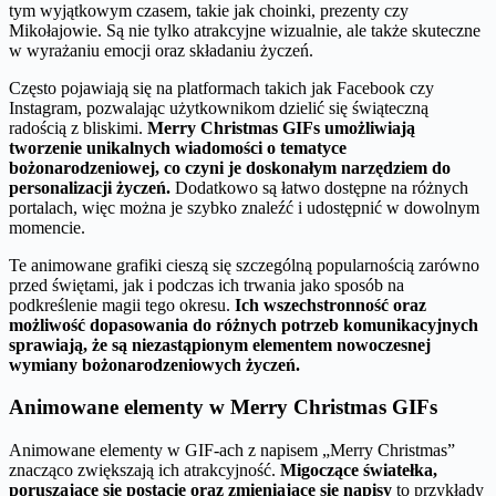
tym wyjątkowym czasem, takie jak choinki, prezenty czy
Mikołajowie. Są nie tylko atrakcyjne wizualnie, ale także skuteczne
w wyrażaniu emocji oraz składaniu życzeń.
Często pojawiają się na platformach takich jak Facebook czy
Instagram, pozwalając użytkownikom dzielić się świąteczną
radością z bliskimi.
Merry Christmas GIFs umożliwiają
tworzenie unikalnych wiadomości o tematyce
bożonarodzeniowej, co czyni je doskonałym narzędziem do
personalizacji życzeń.
Dodatkowo są łatwo dostępne na różnych
portalach, więc można je szybko znaleźć i udostępnić w dowolnym
momencie.
Te animowane grafiki cieszą się szczególną popularnością zarówno
przed świętami, jak i podczas ich trwania jako sposób na
podkreślenie magii tego okresu.
Ich wszechstronność oraz
możliwość dopasowania do różnych potrzeb komunikacyjnych
sprawiają, że są niezastąpionym elementem nowoczesnej
wymiany bożonarodzeniowych życzeń.
Animowane elementy w Merry Christmas GIFs
Animowane elementy w GIF-ach z napisem „Merry Christmas”
znacząco zwiększają ich atrakcyjność.
Migoczące światełka,
poruszające się postacie oraz zmieniające się napisy
to przykłady