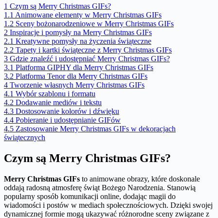
1
Czym są Merry Christmas GIFs?
1.1
Animowane elementy w Merry Christmas GIFs
1.2
Sceny bożonarodzeniowe w Merry Christmas GIFs
2
Inspiracje i pomysły na Merry Christmas GIFs
2.1
Kreatywne pomysły na życzenia świąteczne
2.2
Tapety i kartki świąteczne z Merry Christmas GIFs
3
Gdzie znaleźć i udostępniać Merry Christmas GIFs?
3.1
Platforma GIPHY dla Merry Christmas GIFs
3.2
Platforma Tenor dla Merry Christmas GIFs
4
Tworzenie własnych Merry Christmas GIFs
4.1
Wybór szablonu i formatu
4.2
Dodawanie mediów i tekstu
4.3
Dostosowanie kolorów i dźwięku
4.4
Pobieranie i udostępnianie GIFów
4.5
Zastosowanie Merry Christmas GIFs w dekoracjach
świątecznych
Czym są Merry Christmas GIFs?
Merry Christmas GIFs
to animowane obrazy, które doskonale
oddają radosną atmosferę świąt Bożego Narodzenia. Stanowią
popularny sposób komunikacji online, dodając magii do
wiadomości i postów w mediach społecznościowych. Dzięki swojej
dynamicznej formie mogą ukazywać różnorodne sceny związane z