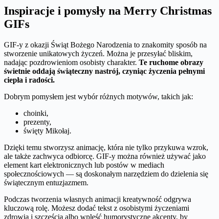
Inspiracje i pomysły na Merry Christmas
GIFs
GIF-y z okazji Świąt Bożego Narodzenia to znakomity sposób na
stworzenie unikatowych życzeń. Można je przesyłać bliskim,
nadając pozdrowieniom osobisty charakter.
Te ruchome obrazy
świetnie oddają świąteczny nastrój, czyniąc życzenia pełnymi
ciepła i radości.
Dobrym pomysłem jest wybór różnych motywów, takich jak:
choinki,
prezenty,
święty Mikołaj.
Dzięki temu stworzysz animację, która nie tylko przykuwa wzrok,
ale także zachwyca odbiorcę. GIF-y można również używać jako
element kart elektronicznych lub postów w mediach
społecznościowych — są doskonałym narzędziem do dzielenia się
świątecznym entuzjazmem.
Podczas tworzenia własnych animacji kreatywność odgrywa
kluczową rolę. Możesz dodać tekst z osobistymi życzeniami
zdrowia i szczęścia albo wpleść humorystyczne akcenty, by