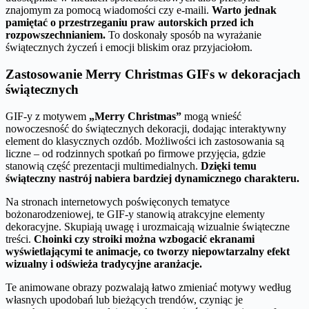
znajomym za pomocą wiadomości czy e-maili.
Warto jednak
pamiętać o przestrzeganiu praw autorskich przed ich
rozpowszechnianiem.
To doskonały sposób na wyrażanie
świątecznych życzeń i emocji bliskim oraz przyjaciołom.
Zastosowanie Merry Christmas GIFs w dekoracjach
świątecznych
GIF-y z motywem
„Merry Christmas”
mogą wnieść
nowoczesność do świątecznych dekoracji, dodając interaktywny
element do klasycznych ozdób. Możliwości ich zastosowania są
liczne – od rodzinnych spotkań po firmowe przyjęcia, gdzie
stanowią część prezentacji multimedialnych.
Dzięki temu
świąteczny nastrój nabiera bardziej dynamicznego charakteru.
Na stronach internetowych poświęconych tematyce
bożonarodzeniowej, te GIF-y stanowią atrakcyjne elementy
dekoracyjne. Skupiają uwagę i urozmaicają wizualnie świąteczne
treści.
Choinki czy stroiki można wzbogacić ekranami
wyświetlającymi te animacje, co tworzy niepowtarzalny efekt
wizualny i odświeża tradycyjne aranżacje.
Te animowane obrazy pozwalają łatwo zmieniać motywy według
własnych upodobań lub bieżących trendów, czyniąc je