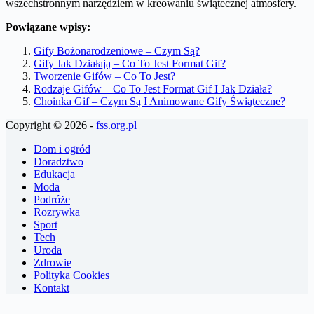
wszechstronnym narzędziem w kreowaniu świątecznej atmosfery.
Powiązane wpisy:
Gify Bożonarodzeniowe – Czym Są?
Gify Jak Działają – Co To Jest Format Gif?
Tworzenie Gifów – Co To Jest?
Rodzaje Gifów – Co To Jest Format Gif I Jak Działa?
Choinka Gif – Czym Są I Animowane Gify Świąteczne?
Copyright © 2026 -
fss.org.pl
Dom i ogród
Doradztwo
Edukacja
Moda
Podróże
Rozrywka
Sport
Tech
Uroda
Zdrowie
Polityka Cookies
Kontakt