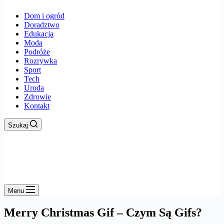
Dom i ogród
Doradztwo
Edukacja
Moda
Podróże
Rozrywka
Sport
Tech
Uroda
Zdrowie
Kontakt
Szukaj
Menu
Merry Christmas Gif – Czym Są Gifs?