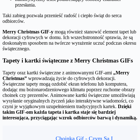
przesłania.
Taki zabieg pozwala przenieść radość i ciepło świąt do serca
odbiorców.
Merry Christmas GIF-y
mogą również stanowić element tapet lub
dekoracji cyfrowych w domu. Ich wszechstronność sprawia, że są
doskonałym sposobem na twórcze wyrażenie uczuć podczas okresu
świątecznego.
Tapety i kartki świąteczne z Merry Christmas GIFs
Tapety oraz kartki świąteczne z animowanymi GIF-ami
„Merry
Christmas”
wprowadzają życie do cyfrowych dekoracji.
Świąteczne tapety mogą ozdobić ekran telefonu lub komputera,
dodając mu bożonarodzeniowego klimatu poprzez ruchome obrazy
choinek czy prezentów. Animowane kartki świąteczne umożliwiają
wysyłanie oryginalnych życzeń jako interaktywne wiadomości, co
czyni je wyjątkowym uzupełnieniem tradycyjnych kartek.
Dzięki
takim GIF-om każda tapeta i kartka staje się bardziej
interesująca, przyciągając wzrok odbiorców barwą i dynamiką.
Choinka Gif - Czym Są I