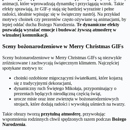
animacji, które wprowadzają dynamikę i przyciągają wzrok. Takie
efekty sprawiają, że GIF-y stają się bardziej wyraziste i pełne
radości, idealnie wpisując się w świąteczny nastrój. Na przykład
motywy choinek czy prezentów często ożywiane są animacjami, by
lepiej oddać ducha Bożego Narodzenia.
Te dynamiczne efekty
pozwalają wyrażać emocje i budować żywszą atmosferę w
wizualnej komunikacji.
Sceny bożonarodzeniowe w Merry Christmas GIFs
Sceny bożonarodzeniowe w Merry Christmas GIFs są niezwykle
zróżnicowane i zachwycają świątecznym klimatem. Najczęściej
spotykane motywy to:
choinki ozdobione migoczącymi światełkami, które kojarzą
się z tradycyjnymi dekoracjami,
dynamiczny ruch Świętego Mikołaja, przypominający o
prezentach będących nieodłączną częścią świąt,
urocze misie oraz inne zwierzęta w bożonarodzeniowych
strojach, które dodają radości i wywołują uśmiech na twarzy.
Takie obrazy tworzą
przytulną atmosferę
, przywołując
wspomnienia rodzinnych chwil spędzonych razem podczas
Bożego
Narodzenia
.