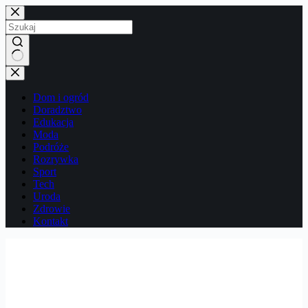
Przejdź
do
treści
Brak
wyników
Dom i ogród
Doradztwo
Edukacja
Moda
Podróże
Rozrywka
Sport
Tech
Uroda
Zdrowie
Kontakt