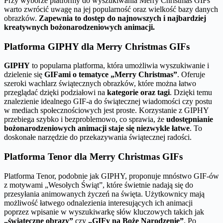
Przy wyborze platformy do wyszukiwania Merry Christmas GIFs
warto zwrócić uwagę na jej popularność oraz wielkość bazy danych
obrazków.
Zapewnia to dostęp do najnowszych i najbardziej
kreatywnych bożonarodzeniowych animacji.
Platforma GIPHY dla Merry Christmas GIFs
GIPHY
to popularna platforma, która umożliwia wyszukiwanie i
dzielenie się
GIFami o tematyce „Merry Christmas”
. Oferuje
szeroki wachlarz świątecznych obrazków, które można łatwo
przeglądać dzięki podziałowi na
kategorie oraz tagi
. Dzięki temu
znalezienie idealnego GIF-a do świątecznej wiadomości czy postu
w mediach społecznościowych jest proste. Korzystanie z GIPHY
przebiega szybko i bezproblemowo, co sprawia, że
udostępnianie
bożonarodzeniowych animacji staje się niezwykle łatwe
. To
doskonałe narzędzie do przekazywania świątecznej radości.
Platforma Tenor dla Merry Christmas GIFs
Platforma Tenor, podobnie jak GIPHY, proponuje mnóstwo GIF-ów
z motywami „Wesołych Świąt”, które świetnie nadają się do
przesyłania animowanych życzeń na święta. Użytkownicy mają
możliwość łatwego odnalezienia interesujących ich animacji
poprzez wpisanie w wyszukiwarkę słów kluczowych takich jak
„świąteczne obrazy”
czy
„GIFy na Boże Narodzenie”
. Po