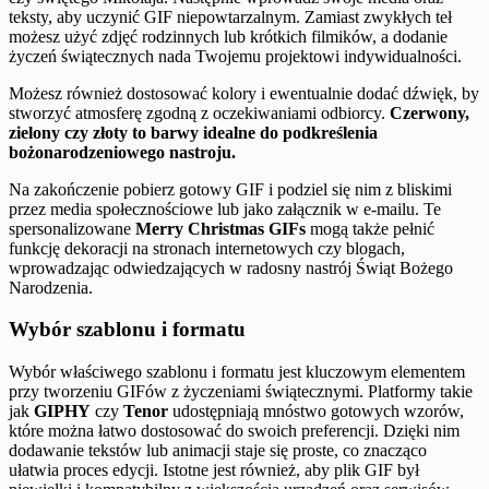
teksty, aby uczynić GIF niepowtarzalnym. Zamiast zwykłych teł
możesz użyć zdjęć rodzinnych lub krótkich filmików, a dodanie
życzeń świątecznych nada Twojemu projektowi indywidualności.
Możesz również dostosować kolory i ewentualnie dodać dźwięk, by
stworzyć atmosferę zgodną z oczekiwaniami odbiorcy.
Czerwony,
zielony czy złoty to barwy idealne do podkreślenia
bożonarodzeniowego nastroju.
Na zakończenie pobierz gotowy GIF i podziel się nim z bliskimi
przez media społecznościowe lub jako załącznik w e-mailu. Te
spersonalizowane
Merry Christmas GIFs
mogą także pełnić
funkcję dekoracji na stronach internetowych czy blogach,
wprowadzając odwiedzających w radosny nastrój Świąt Bożego
Narodzenia.
Wybór szablonu i formatu
Wybór właściwego szablonu i formatu jest kluczowym elementem
przy tworzeniu GIFów z życzeniami świątecznymi. Platformy takie
jak
GIPHY
czy
Tenor
udostępniają mnóstwo gotowych wzorów,
które można łatwo dostosować do swoich preferencji. Dzięki nim
dodawanie tekstów lub animacji staje się proste, co znacząco
ułatwia proces edycji. Istotne jest również, aby plik GIF był