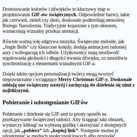
Dostosowanie kolorów i dźwięków to kluczowy etap w
projektowaniu
GIF-ów świątecznych
. Odpowiednie barwy, takie
jak czerwień, zieleń czy złoto, doskonale podkreślają atmosferę
Bożego Narodzenia. Tradycyjnie kojarzone z tym okresem,
wzmacniają wizualny przekaz animacji.
Równie ważną rolę odgrywa muzyka. Świąteczne melodie, jak
„Jingle Bells” czy klasyczne kolędy, dodają animacjom radosnej
aury i wzbogacają ich odbiór. Użytkownicy mają możliwość
regulowania głośności i długości trwania dźwięku, co umożliwia
synchronizację z elementami wizualnymi GIF-a.
Dzięki takim opcjom personalizacji twórcy mogą tworzyć
niepowtarzalne i wciągające
Merry Christmas GIF-y
.
Doskonale
oddają one świąteczny nastrój i zachęcają do dzielenia się nimi z
najbliższymi.
Pobieranie i udostępnianie GIFów
Pobieranie i dzielenie się GIF-ami to prosty sposób na
przekazywanie świątecznej radości. Aby ściągnąć taki obrazek,
wystarczy kliknąć na wybraną grafikę i skorzystać z dostępnych
opcji, jak
„pobierz”
lub
„kopiuj link”
. Następnie można je
udostępniać w mediach społecznościowych albo przesyłać