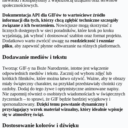
niewielki i kompatybilny z większością urządzeń oraz serwisów
społecznościowych.
Dokumentacja API dla GIFów to wartościowe źródło
informacji dla tych, którzy chcą zgłębić techniczne szczegóły
związane z ich tworzeniem.
Nowicjusze mogą skorzystać z
licznych dostępnych w sieci poradników, które krok po kroku
wyjaśniają, jak wybrać i dostosować szablon oraz format projektu.
Dodatkowo warto zwrócić uwagę na
rozdzielczość i rozmiar
pliku
, aby zapewnić płynne odtwarzanie na różnych platformach.
Dodawanie mediów i tekstu
Tworząc GIF-y na Boże Narodzenie, istotne jest włączenie
odpowiednich mediów i tekstu. Zacznij od wyboru zdjęć lub
krótkich filmików, które można łatwo ożywić. Ważne, aby te obrazy
miały świąteczny charakter, na przykład przedstawiały choinki czy
ozdoby. Dodaj do tego żywe i optymistyczne animowane napisy.
Nie zapomnij również o osobistych wiadomościach w świątecznych
życzeniach – to sprawi, że GIF będzie bardziej wyjątkowy i
spersonalizowany.
Dzięki temu powstanie dynamiczny i
przyciągający wzrok materiał wizualny, który idealnie wpisuje
się w atmosferę świąt.
Dostosowanie kolorów i dźwięku