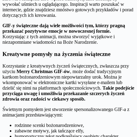
wywołać uśmiech u oglądającego. Inspiracji warto poszukać w
internecie, gdzie znajdziesz mnóstwo gotowych przykładów i porad
dotyczących ich kreowania.
GIF-y świąteczne dają wiele możliwości tym, którzy pragną
przekazać pozytywne emocje w nowoczesnej formie.
Korzystając z tych animacji, można stworzyć wyjątkowe i
niezapomniane wiadomości na Boże Narodzenie.
Kreatywne pomysły na życzenia świąteczne
Korzystanie z kreatywnych życzeń świątecznych, zwłaszcza przy
użyciu
Merry Christmas GIF-ów
, może dodać tradycyjnym
kartkom bożonarodzeniowym niepowtarzalny urok. Można je
wkomponować w elektroniczne kartki wysyłane e-mailem lub
dzielić się nimi na platformach społecznościowych.
Takie podejście
przyciąga uwagę i umożliwia przekazanie szczerych życzeń
zdrowia oraz radości w ciekawy sposób.
Świetnym pomysłem jest stworzenie spersonalizowanego GIF-a z
animacjami przedstawiającymi:
rodzinne scenki bożonarodzeniowe,
zabawne motywy, jak tańczące elfy,
humorystyczny tekst podkreślający osobisty charakter