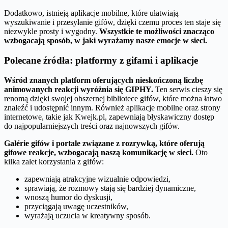
Dodatkowo, istnieją aplikacje mobilne, które ułatwiają
wyszukiwanie i przesyłanie gifów, dzięki czemu proces ten staje się
niezwykle prosty i wygodny.
Wszystkie te możliwości znacząco
wzbogacają sposób, w jaki wyrażamy nasze emocje w sieci.
Polecane źródła: platformy z gifami i aplikacje
Wśród znanych platform oferujących nieskończoną liczbę
animowanych reakcji wyróżnia się GIPHY.
Ten serwis cieszy się
renomą dzięki swojej obszernej bibliotece gifów, które można łatwo
znaleźć i udostępnić innym. Również aplikacje mobilne oraz strony
internetowe, takie jak Kwejk.pl, zapewniają błyskawiczny dostęp
do najpopularniejszych treści oraz najnowszych gifów.
Galérie gifów i portale związane z rozrywką, które oferują
gifowe reakcje, wzbogacają naszą komunikację w sieci.
Oto
kilka zalet korzystania z gifów:
zapewniają atrakcyjne wizualnie odpowiedzi,
sprawiają, że rozmowy stają się bardziej dynamiczne,
wnoszą humor do dyskusji,
przyciągają uwagę uczestników,
wyrażają uczucia w kreatywny sposób.