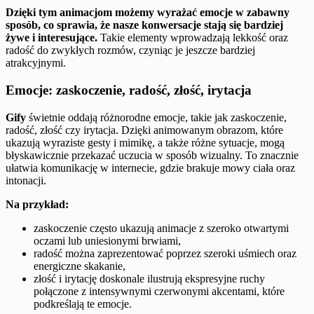
Dzięki tym animacjom możemy wyrażać emocje w zabawny
sposób, co sprawia, że nasze konwersacje stają się bardziej
żywe i interesujące.
Takie elementy wprowadzają lekkość oraz
radość do zwykłych rozmów, czyniąc je jeszcze bardziej
atrakcyjnymi.
Emocje: zaskoczenie, radość, złość, irytacja
Gify
świetnie oddają różnorodne emocje, takie jak zaskoczenie,
radość, złość czy irytacja. Dzięki animowanym obrazom, które
ukazują wyraziste gesty i mimikę, a także różne sytuacje, mogą
błyskawicznie przekazać uczucia w sposób wizualny. To znacznie
ułatwia komunikację w internecie, gdzie brakuje mowy ciała oraz
intonacji.
Na przykład:
zaskoczenie często ukazują animacje z szeroko otwartymi
oczami lub uniesionymi brwiami,
radość można zaprezentować poprzez szeroki uśmiech oraz
energiczne skakanie,
złość i irytację doskonale ilustrują ekspresyjne ruchy
połączone z intensywnymi czerwonymi akcentami, które
podkreślają te emocje.