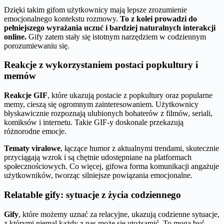
Dzięki takim gifom użytkownicy mają lepsze zrozumienie
emocjonalnego kontekstu rozmowy.
To z kolei prowadzi do
pełniejszego wyrażania uczuć i bardziej naturalnych interakcji
online.
Gify zatem stały się istotnym narzędziem w codziennym
porozumiewaniu się.
Reakcje z wykorzystaniem postaci popkultury i
memów
Reakcje GIF
, które ukazują postacie z popkultury oraz popularne
memy, cieszą się ogromnym zainteresowaniem. Użytkownicy
błyskawicznie rozpoznają ulubionych bohaterów z filmów, seriali,
komiksów i internetu. Takie GIF-y doskonale przekazują
różnorodne emocje.
Tematy viralowe
, łączące humor z aktualnymi trendami, skutecznie
przyciągają wzrok i są chętnie udostępniane na platformach
społecznościowych. Co więcej, gifowa forma komunikacji angażuje
użytkowników, tworząc silniejsze powiązania emocjonalne.
Relatable gify: sytuacje z życia codziennego
Gify
, które możemy uznać za relacyjne, ukazują codzienne sytuacje,
z którymi niemal każdy z nas może się utożsamić. To mogą być