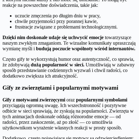
reakcje na powszechne doświadczenia, takie jak:
uczucie zmęczenia po długim dniu w pracy,
chwile przyjemności przy porannej kawie,
frustracje związane z problemami technologicznymi.
Dzięki nim doskonale udaje się uchwycić emocje
towarzyszące
naszym zwykłym zmaganiom. Te wizualne komunikaty upraszczają
wymianę myśli i
budują poczucie wspólnoty wśród internautów.
Często gify te wykorzystują humor oraz autentyczność, co sprawia,
że zdobywają
dużą popularność w sieci.
Umożliwiają w zabawny
sposób przedstawianie codziennych wyzwań i chwil radości, co
dodatkowo zwiększa ich atrakcyjność.
Gify ze zwierzętami i popularnymi motywami
Gify z motywami zwierzęcymi
oraz
popularnymi symbolami
przyciągają ogromną uwagę. Ich wszechstronność i pozytywne
odbicie w sieci sprawiają, że zyskują na popularności. Zwierzęta w
tych animacjach doskonale oddają różnorodne emocje — od
radości, przez zaskoczenie, aż po złość — co umożliwia
użytkownikom wyrażenie własnych reakcji w prosty sposób.
Dodatkowo, często pojawiające się motywy są odzwierciedleniem: