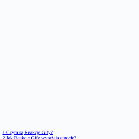
1
Czym są Reakcje Gify?
2
Jak Reakcje Gify wyrażają emocje?