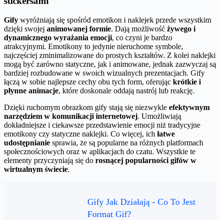
stickersami
Gify
wyróżniają się spośród emotikon i naklejek przede wszystkim
dzięki swojej
animowanej formie
. Dają możliwość
żywego i
dynamicznego wyrażania emocji
, co czyni je bardzo
atrakcyjnymi. Emotikony to jedynie nieruchome symbole,
najczęściej zminimalizowane do prostych kształtów. Z kolei naklejki
mogą być zarówno statyczne, jak i animowane, jednak zazwyczaj są
bardziej rozbudowane w swoich wizualnych prezentacjach. Gify
łączą w sobie najlepsze cechy obu tych form, oferując
krótkie i
płynne animacje
, które doskonale oddają nastrój lub reakcję.
Dzięki ruchomym obrazkom gify stają się niezwykle
efektywnym
narzędziem w komunikacji internetowej
. Umożliwiają
dokładniejsze i ciekawsze przedstawienie emocji niż tradycyjne
emotikony czy statyczne naklejki. Co więcej, ich
łatwe
udostępnianie
sprawia, że są popularne na różnych platformach
społecznościowych oraz w aplikacjach do czatu. Wszystkie te
elementy przyczyniają się do
rosnącej popularności gifów w
wirtualnym świecie
.
Gify Jak Działają - Co To Jest
Format Gif?