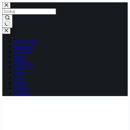
Przejdź
do
treści
Brak
wyników
Dom i ogród
Doradztwo
Edukacja
Moda
Podróże
Rozrywka
Sport
Tech
Uroda
Zdrowie
Kontakt