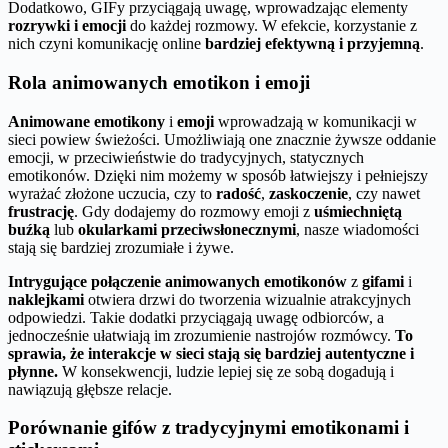
Dodatkowo, GIFy przyciągają uwagę, wprowadzając elementy
rozrywki i emocji
do każdej rozmowy. W efekcie, korzystanie z
nich czyni komunikację online
bardziej efektywną i przyjemną
.
Rola animowanych emotikon i emoji
Animowane emotikony
i
emoji
wprowadzają w komunikacji w
sieci powiew świeżości. Umożliwiają one znacznie żywsze oddanie
emocji, w przeciwieństwie do tradycyjnych, statycznych
emotikonów. Dzięki nim możemy w sposób łatwiejszy i pełniejszy
wyrażać złożone uczucia, czy to
radość
,
zaskoczenie
, czy nawet
frustrację
. Gdy dodajemy do rozmowy emoji z
uśmiechniętą
buźką
lub
okularkami przeciwsłonecznymi
, nasze wiadomości
stają się bardziej zrozumiałe i żywe.
Intrygujące połączenie animowanych emotikonów
z
gifami
i
naklejkami
otwiera drzwi do tworzenia wizualnie atrakcyjnych
odpowiedzi. Takie dodatki przyciągają uwagę odbiorców, a
jednocześnie ułatwiają im zrozumienie nastrojów rozmówcy.
To
sprawia, że interakcje w sieci stają się bardziej autentyczne i
płynne.
W konsekwencji, ludzie lepiej się ze sobą dogadują i
nawiązują głębsze relacje.
Porównanie gifów z tradycyjnymi emotikonami i