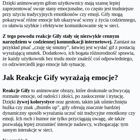
Dzięki animowanym gifom użytkownicy mają szansę lepiej
zaprezentować swoje stany emocjonalne, co często jest trudniejsze
przy użyciu tradycyjnych emotikonów czy emoji. Gify mogą
pokazywać różne emocje lub ukazywać sceny z życia codziennego,
co ułatwia szybkie i efektywne komunikowanie się w sieci.
Z tego powodu reakcje Gify stały się niezwykle cennym
narzędziem w codziennej komunikacji internetowej.
Zamiast na
przykład pisać „czuję się smutny”, łatwiej jest wysłać gif z postacią
wyrażającą smutek. Dodatkowo, ich bogata różnorodność sprawia,
że każdy użytkownik bez trudu może znaleźć coś odpowiedniego,
co odzwierciedli jego emocje lub sytuację.
Jak Reakcje Gify wyrażają emocje?
Reakcje Gify
to animowane obrazy, które doskonale uchwycają
rozmaite emocje, od radości i złości, po zaskoczenie i irytację.
Dzięki
żywej kolorystyce
oraz gestom, takim jak uśmiechnięta
buźka czy znak „thumbs up”, gify oferują znacznie bardziej
dynamiczny sposób wyrażania uczuć niż tradycyjne emotikony czy
emoji. Ich ruch i humor nie tylko przyciągają uwagę, ale także
pozwalają lepiej zrozumieć intencje nadawcy, wzbogacając tym
samym interakcje w sieci.