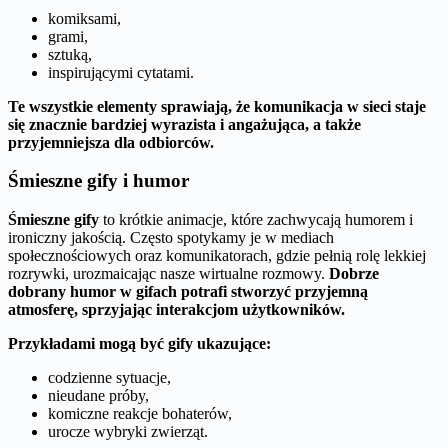
komiksami,
grami,
sztuką,
inspirującymi cytatami.
Te wszystkie elementy sprawiają, że komunikacja w sieci staje
się znacznie bardziej wyrazista i angażująca, a także
przyjemniejsza dla odbiorców.
Śmieszne gify i humor
Śmieszne gify
to krótkie animacje, które zachwycają humorem i
ironiczny jakością. Często spotykamy je w mediach
społecznościowych oraz komunikatorach, gdzie pełnią rolę lekkiej
rozrywki, urozmaicając nasze wirtualne rozmowy.
Dobrze
dobrany humor w gifach potrafi stworzyć przyjemną
atmosferę, sprzyjając interakcjom użytkowników.
Przykładami mogą być gify ukazujące:
codzienne sytuacje,
nieudane próby,
komiczne reakcje bohaterów,
urocze wybryki zwierząt.