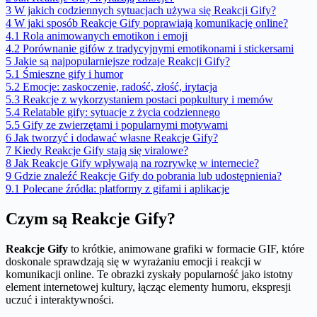
3
W jakich codziennych sytuacjach używa się Reakcji Gify?
4
W jaki sposób Reakcje Gify poprawiają komunikację online?
4.1
Rola animowanych emotikon i emoji
4.2
Porównanie gifów z tradycyjnymi emotikonami i stickersami
5
Jakie są najpopularniejsze rodzaje Reakcji Gify?
5.1
Śmieszne gify i humor
5.2
Emocje: zaskoczenie, radość, złość, irytacja
5.3
Reakcje z wykorzystaniem postaci popkultury i memów
5.4
Relatable gify: sytuacje z życia codziennego
5.5
Gify ze zwierzętami i popularnymi motywami
6
Jak tworzyć i dodawać własne Reakcje Gify?
7
Kiedy Reakcje Gify stają się viralowe?
8
Jak Reakcje Gify wpływają na rozrywkę w internecie?
9
Gdzie znaleźć Reakcje Gify do pobrania lub udostępnienia?
9.1
Polecane źródła: platformy z gifami i aplikacje
Czym są Reakcje Gify?
Reakcje Gify
to krótkie, animowane grafiki w formacie GIF, które
doskonale sprawdzają się w wyrażaniu emocji i reakcji w
komunikacji online. Te obrazki zyskały popularność jako istotny
element internetowej kultury, łącząc elementy humoru, ekspresji
uczuć i interaktywności.