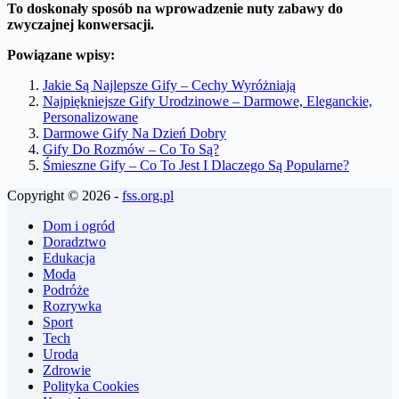
To doskonały sposób na wprowadzenie nuty zabawy do
zwyczajnej konwersacji.
Powiązane wpisy:
Jakie Są Najlepsze Gify – Cechy Wyróżniają
Najpiękniejsze Gify Urodzinowe – Darmowe, Eleganckie,
Personalizowane
Darmowe Gify Na Dzień Dobry
Gify Do Rozmów – Co To Są?
Śmieszne Gify – Co To Jest I Dlaczego Są Popularne?
Copyright © 2026 -
fss.org.pl
Dom i ogród
Doradztwo
Edukacja
Moda
Podróże
Rozrywka
Sport
Tech
Uroda
Zdrowie
Polityka Cookies