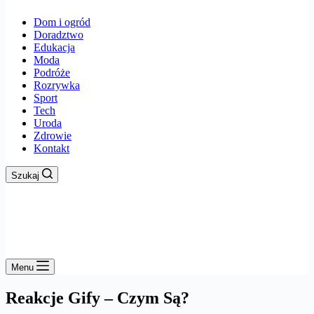
Dom i ogród
Doradztwo
Edukacja
Moda
Podróże
Rozrywka
Sport
Tech
Uroda
Zdrowie
Kontakt
Szukaj
Menu
Reakcje Gify – Czym Są?