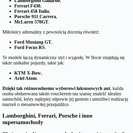
Lamborghini Gallardo
,
Ferrari F430
,
Ferrari 458 Italia
,
Porsche 911 Carrera
,
McLaren 570GT
.
Miłośnicy adrenaliny z pewnością docenią również:
Ford Mustang GT
,
Ford Focus RS
.
Te modele łączą dynamiczny styl i wygodę. W flocie znajdują się
także unikalne pojazdy, takie jak:
KTM X-Bow
,
Ariel Atom
.
Dzięki tak różnorodnemu wyborowi luksusowych aut
, każda
osoba obdarowana takim voucherem ma szansę znaleźć idealny
samochód, który najlepiej odpowie jej gustom i umożliwi realizację
marzeń o niesamowitej przejażdżce.
Lamborghini, Ferrari, Porsche i inne
supersamochody