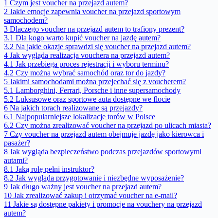
1
Czym jest voucher na przejazd autem?
2
Jakie emocje zapewnia voucher na przejazd sportowym
samochodem?
3
Dlaczego voucher na przejazd autem to trafiony prezent?
3.1
Dla kogo warto kupić voucher na jazdę autem?
3.2
Na jakie okazje sprawdzi się voucher na przejazd autem?
4
Jak wygląda realizacja vouchera na przejazd autem?
4.1
Jak przebiega proces rejestracji i wyboru terminu?
4.2
Czy można wybrać samochód oraz tor do jazdy?
5
Jakimi samochodami można przejechać się z voucherem?
5.1
Lamborghini, Ferrari, Porsche i inne supersamochody
5.2
Luksusowe oraz sportowe auta dostępne we flocie
6
Na jakich torach realizowane są przejazdy?
6.1
Najpopularniejsze lokalizacje torów w Polsce
6.2
Czy można zrealizować voucher na przejazd po ulicach miasta?
7
Czy voucher na przejazd autem obejmuje jazdę jako kierowca i
pasażer?
8
Jak wygląda bezpieczeństwo podczas przejazdów sportowymi
autami?
8.1
Jaką rolę pełni instruktor?
8.2
Jak wygląda przygotowanie i niezbędne wyposażenie?
9
Jak długo ważny jest voucher na przejazd autem?
10
Jak zrealizować zakup i otrzymać voucher na e-mail?
11
Jakie są dostępne pakiety i promocje na vouchery na przejazd
autem?