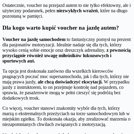
Ostatecznie, voucher na przejazd autem to nie tylko efektowny, ale i
użyteczny podarunek, pełen
niezwykłych wrażeń
, które na długo
pozostaną w pamięci.
Dla kogo warto kupić voucher na jazdę autem?
Voucher na jazdę samochodem
to fantastyczny pomysł na prezent
dla pasjonatów motoryzacji. Idealnie nadaje się dla tych, którzy
wysoko cenią sobie emocje oraz dreszczyk adrenaliny,
z pewnością
przyciągnie również uwagę miłośników luksusowych i
sportowych aut.
Ta opcja jest doskonała zarówno dla wszelkich kierowców
pragnących poczuć moc supersamochodu, jak i dla tych, którzy nie
mają prawa jazdy,
ale chcą doświadczyć ekscytacji.
W przypadku
jazdy z instruktorem, to on przejmuje kontrolę nad pojazdem, co
sprawia, że pasażerowie mogą w pełni cieszyć się podróżą bez
dodatkowych trosk.
Co więcej, voucher stanowi znakomity wybór dla tych, którzy
marzą o ekstremalnych przeżyciach na torze samochodowym lub w
miejskim zgiełku. To doskonała okazja, aby zrealizować marzenia o
niezapomnianych chwilach związanych z motoryzacją.