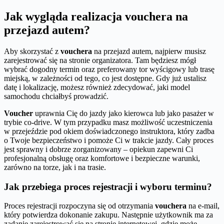
Jak wygląda realizacja vouchera na
przejazd autem?
Aby skorzystać z
vouchera
na przejazd autem, najpierw musisz
zarejestrować się na stronie organizatora. Tam będziesz mógł
wybrać dogodny termin oraz preferowany tor wyścigowy lub trasę
miejską, w zależności od tego, co jest dostępne. Gdy już ustalisz
datę i lokalizację, możesz również zdecydować, jaki model
samochodu chciałbyś prowadzić.
Voucher
uprawnia Cię do jazdy jako kierowca lub jako pasażer w
trybie co-drive. W tym przypadku masz możliwość uczestniczenia
w przejeździe pod okiem doświadczonego instruktora, który zadba
o Twoje bezpieczeństwo i pomoże Ci w trakcie jazdy. Cały proces
jest sprawny i dobrze zorganizowany – opiekun zapewni Ci
profesjonalną obsługę oraz komfortowe i bezpieczne warunki,
zarówno na torze, jak i na trasie.
Jak przebiega proces rejestracji i wyboru terminu?
Proces rejestracji rozpoczyna się od otrzymania
vouchera
na e-mail,
który potwierdza dokonanie zakupu. Następnie użytkownik ma za
zadanie zarejestrować się na stronie internetowej, gdzie może