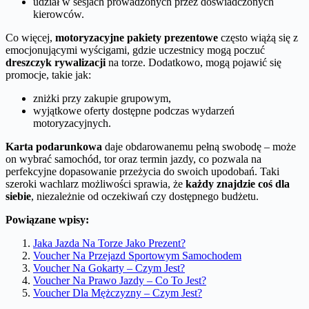
udział w sesjach prowadzonych przez doświadczonych
kierowców.
Co więcej,
motoryzacyjne pakiety prezentowe
często wiążą się z
emocjonującymi wyścigami, gdzie uczestnicy mogą poczuć
dreszczyk rywalizacji
na torze. Dodatkowo, mogą pojawić się
promocje, takie jak:
zniżki przy zakupie grupowym,
wyjątkowe oferty dostępne podczas wydarzeń
motoryzacyjnych.
Karta podarunkowa
daje obdarowanemu pełną swobodę – może
on wybrać samochód, tor oraz termin jazdy, co pozwala na
perfekcyjne dopasowanie przeżycia do swoich upodobań. Taki
szeroki wachlarz możliwości sprawia, że
każdy znajdzie coś dla
siebie
, niezależnie od oczekiwań czy dostępnego budżetu.
Powiązane wpisy:
Jaka Jazda Na Torze Jako Prezent?
Voucher Na Przejazd Sportowym Samochodem
Voucher Na Gokarty – Czym Jest?
Voucher Na Prawo Jazdy – Co To Jest?
Voucher Dla Mężczyzny – Czym Jest?