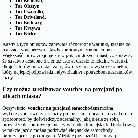
Tor Bemowo
,
Tor Olsztyn
,
Tor Pszczółki
,
Tor Driveland
,
Tor Bednary
,
Tor Krzywa
,
Tor Kielce
.
Każdy z tych obiektów zapewnia różnorodne warunki, idealne do
realizacji voucherów na jazdy sportowymi samochodami.
Większość torów znajduje się w pobliżu dużych miast, co sprawia,
że są łatwo dostępne dla entuzjastów. Często to lokalne warunki,
długość torów oraz układ zakrętów decydują o wyborze obiektu,
który najlepiej odpowiada indywidualnym potrzebom uczestników
jazdy.
Czy można zrealizować voucher na przejazd po
ulicach miasta?
Oczywiście,
voucher na przejazd samochodem
można
wykorzystać również do jazdy po miejskich ulicach. To znakomita
sposobność, by doświadczyć adrenaliny, jaką niesie ze sobą
prowadzenie sportowego auta w warunkach miejskich. Dodatkowo,
w trakcie jazdy można podziwiać eleganckie samochody
poruszające się po drogach. Miejskie przejażdżki stanowią