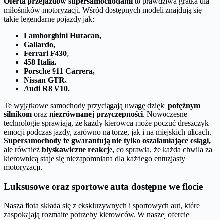
Oferta przejazdów supersamochodami
to prawdziwa gratka dla
miłośników motoryzacji. Wśród dostępnych modeli znajdują się
takie legendarne pojazdy jak:
Lamborghini Huracan,
Gallardo,
Ferrari F430,
458 Italia,
Porsche 911 Carrera,
Nissan GTR,
Audi R8 V10.
Te wyjątkowe samochody przyciągają uwagę dzięki
potężnym
silnikom
oraz
niezrównanej przyczepności
. Nowoczesne
technologie sprawiają, że każdy kierowca może poczuć dreszczyk
emocji podczas jazdy, zarówno na torze, jak i na miejskich ulicach.
Supersamochody te gwarantują nie tylko oszałamiające osiągi,
ale również
błyskawiczne reakcje,
co sprawia, że każda chwila za
kierownicą staje się niezapomniana dla każdego entuzjasty
motoryzacji.
Luksusowe oraz sportowe auta dostępne we flocie
Nasza flota składa się z ekskluzywnych i sportowych aut, które
zaspokajają rozmaite potrzeby kierowców. W naszej ofercie