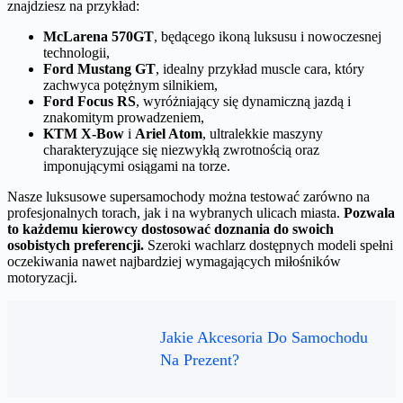
znajdziesz na przykład:
McLarena 570GT
, będącego ikoną luksusu i nowoczesnej
technologii,
Ford Mustang GT
, idealny przykład muscle cara, który
zachwyca potężnym silnikiem,
Ford Focus RS
, wyróżniający się dynamiczną jazdą i
znakomitym prowadzeniem,
KTM X-Bow
i
Ariel Atom
, ultralekkie maszyny
charakteryzujące się niezwykłą zwrotnością oraz
imponującymi osiągami na torze.
Nasze luksusowe supersamochody można testować zarówno na
profesjonalnych torach, jak i na wybranych ulicach miasta.
Pozwala
to każdemu kierowcy dostosować doznania do swoich
osobistych preferencji.
Szeroki wachlarz dostępnych modeli spełni
oczekiwania nawet najbardziej wymagających miłośników
motoryzacji.
Jakie Akcesoria Do Samochodu
Na Prezent?