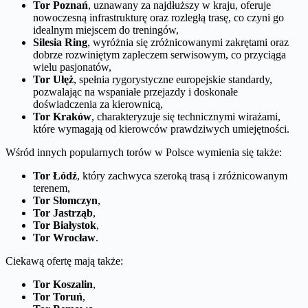
Tor Poznań
, uznawany za najdłuższy w kraju, oferuje
nowoczesną infrastrukturę oraz rozległą trasę, co czyni go
idealnym miejscem do treningów,
Silesia Ring
, wyróżnia się zróżnicowanymi zakrętami oraz
dobrze rozwiniętym zapleczem serwisowym, co przyciąga
wielu pasjonatów,
Tor Ułęż
, spełnia rygorystyczne europejskie standardy,
pozwalając na wspaniałe przejazdy i doskonałe
doświadczenia za kierownicą,
Tor Kraków
, charakteryzuje się technicznymi wirażami,
które wymagają od kierowców prawdziwych umiejętności.
Wśród innych popularnych torów w Polsce wymienia się także:
Tor Łódź
, który zachwyca szeroką trasą i zróżnicowanym
terenem,
Tor Słomczyn
,
Tor Jastrząb
,
Tor Białystok
,
Tor Wrocław
.
Ciekawą ofertę mają także:
Tor Koszalin
,
Tor Toruń
,