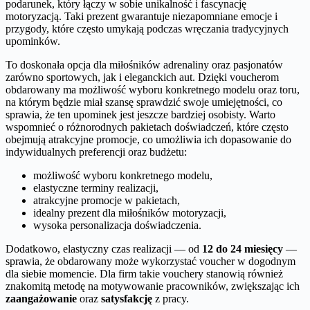
podarunek, który łączy w sobie unikalność i fascynację
motoryzacją. Taki prezent gwarantuje niezapomniane emocje i
przygody, które często umykają podczas wręczania tradycyjnych
upominków.
To doskonała opcja dla miłośników adrenaliny oraz pasjonatów
zarówno sportowych, jak i eleganckich aut. Dzięki voucherom
obdarowany ma możliwość wyboru konkretnego modelu oraz toru,
na którym będzie miał szansę sprawdzić swoje umiejętności, co
sprawia, że ten upominek jest jeszcze bardziej osobisty. Warto
wspomnieć o różnorodnych pakietach doświadczeń, które często
obejmują atrakcyjne promocje, co umożliwia ich dopasowanie do
indywidualnych preferencji oraz budżetu:
możliwość wyboru konkretnego modelu,
elastyczne terminy realizacji,
atrakcyjne promocje w pakietach,
idealny prezent dla miłośników motoryzacji,
wysoka personalizacja doświadczenia.
Dodatkowo, elastyczny czas realizacji — od
12 do 24 miesięcy
—
sprawia, że obdarowany może wykorzystać voucher w dogodnym
dla siebie momencie. Dla firm takie vouchery stanowią również
znakomitą metodę na motywowanie pracowników, zwiększając ich
zaangażowanie
oraz
satysfakcję
z pracy.