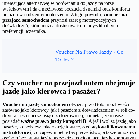
interesującą alternatywę w porównaniu do jazdy na torze
wyścigowym i dają możliwość poczucia dynamiki oraz komfortu
pojazdu w codziennym otoczeniu. Z tego powodu,
voucher na
przejazd samochodem
przynosi szereg motoryzacyjnych
doświadczeń, które można dostosować do indywidualnych
preferencji uczestnika.
Voucher Na Prawo Jazdy - Co
To Jest?
Czy voucher na przejazd autem obejmuje
jazdę jako kierowca i pasażer?
Voucher na jazdę samochodem
otwiera przed tobą możliwości
zarówno jako kierowcy, jak i pasażera z doświadczeniem w roli co-
drivera. Jeśli chcesz usiąść za kierownicą, pamiętaj, że musisz
posiadać
ważne prawo jazdy kategorii B
. A jeśli wolisz jazdę jako
pasażer, to będziesz miał okazję towarzyszyć
wykwalifikowanemu
instruktorowi
, co zapewni pełne bezpieczeństwo, a także umożliwi
osobom bez prawa jazdy przeżycie emocjonującej jazdy sportowym