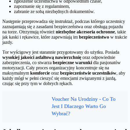
zgłoszenie uczestnictwa w odpowiednim czasie,
zapoznanie się z regulaminem,
zabranie ze sobą niezbędnych dokumentów.
Następnie przeprowadza się instruktaż, podczas którego uczestnicy
zaznajamiają się z zasadami bezpieczeństwa oraz obsługą pojazdu
na torze. Otrzymują również
niezbędne akcesoria ochronne
, takie
jak kaski i rękawice, które zapewniają im
bezpieczeństwo
w trakcie
jazdy.
Tor wyścigowy jest starannie przygotowany do użytku. Posiada
wysokiej jakości asfaltową nawierzchnię
oraz odpowiednie
zabezpieczenia, co stwarza
bezpieczne warunki
dla pasjonatów
motoryzacji. Cały proces organizacyjny koncentruje się na
maksymalnym
komforcie
oraz
bezpieczeństwie uczestników
, aby
każdy mógł w pełni cieszyć się emocjami związanymi z jazdą,
czując się przy tym w dobrych rękach.
Voucher Na Urodziny - Co To
Jest I Dlaczego Warto Go
Wybrać?