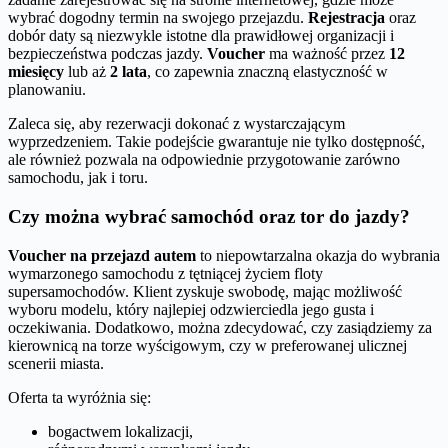
wybrać dogodny termin na swojego przejazdu.
Rejestracja
oraz
dobór daty są niezwykle istotne dla prawidłowej organizacji i
bezpieczeństwa podczas jazdy.
Voucher
ma ważność przez
12
miesięcy
lub aż
2 lata
, co zapewnia znaczną elastyczność w
planowaniu.
Zaleca się, aby rezerwacji dokonać z wystarczającym
wyprzedzeniem. Takie podejście gwarantuje nie tylko dostępność,
ale również pozwala na odpowiednie przygotowanie zarówno
samochodu, jak i toru.
Czy można wybrać samochód oraz tor do jazdy?
Voucher na przejazd autem
to niepowtarzalna okazja do wybrania
wymarzonego samochodu z tętniącej życiem floty
supersamochodów. Klient zyskuje swobodę, mając możliwość
wyboru modelu, który najlepiej odzwierciedla jego gusta i
oczekiwania. Dodatkowo, można zdecydować, czy zasiądziemy za
kierownicą na torze wyścigowym, czy w preferowanej ulicznej
scenerii miasta.
Oferta ta wyróżnia się:
bogactwem lokalizacji,