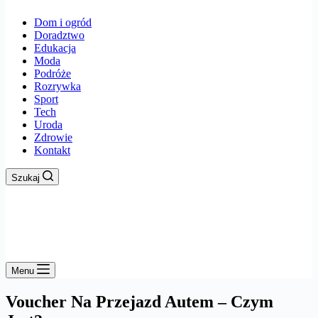
Dom i ogród
Doradztwo
Edukacja
Moda
Podróże
Rozrywka
Sport
Tech
Uroda
Zdrowie
Kontakt
Szukaj
Menu
Voucher Na Przejazd Autem – Czym