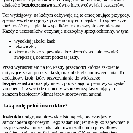
dbałość o
bezpieczeństwo
zarówno kierowców, jak i pasażerów.
Tor wyścigowy, na którym odbywają się te emocjonujące przygody,
spełnia wszelkie rygorystyczne normy europejskie. To sprawia, że
możliwość wystąpienia wypadków jest niezwykle ograniczona.
Każdy z uczestników otrzymuje niezbędny sprzęt ochronny, w tym:
wysokiej jakości kask,
rękawiczki,
które nie tylko zapewniają bezpieczeństwo, ale również
zwiększają komfort podczas jazdy.
Przed wyruszeniem na tor, każdy przechodzi krótkie szkolenie
dotyczące zasad poruszania się oraz obsługi sportowego auta. To
dodatkowy krok, który przyczynia się do większego
bezpieczeństwa
oraz płynności, pozwalając w pełni wykorzystać
voucher. Te wszystkie elementy współtworzą fascynujący, a
zarazem bezpieczny klimat jazdy sportowymi autami.
Jaką rolę pełni instruktor?
Instruktor
odgrywa niezwykle istotną rolę podczas jazdy
samochodem sportowym. Jego zadaniem jest nie tylko zapewnienie
bezpieczeństwa uczestnika, ale również dbanie o prawidłowy
przebieg jazdy na profesjonalnym torze. Głównym celem jest