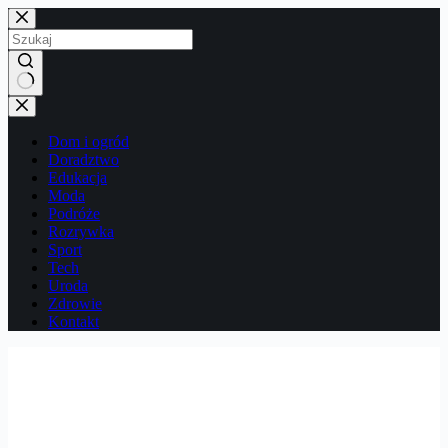
Przejdź
do
treści
Brak
wyników
Dom i ogród
Doradztwo
Edukacja
Moda
Podróże
Rozrywka
Sport
Tech
Uroda
Zdrowie
Kontakt