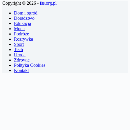
Copyright © 2026 -
fss.org.pl
Dom i ogród
Doradztwo
Edukacja
Moda
Podróże
Rozrywka
Sport
Tech
Uroda
Zdrowie
Polityka Cookies
Kontakt