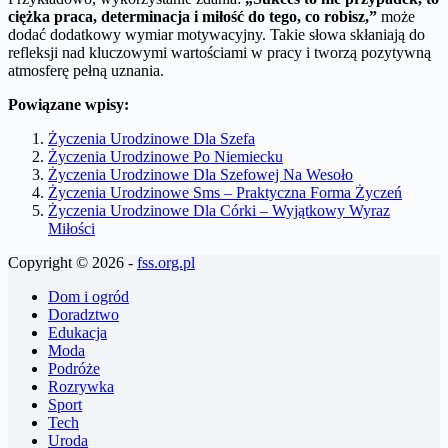
ciężka praca, determinacja i miłość do tego, co robisz,”
może
dodać dodatkowy wymiar motywacyjny. Takie słowa skłaniają do
refleksji nad kluczowymi wartościami w pracy i tworzą pozytywną
atmosferę pełną uznania.
Powiązane wpisy:
Życzenia Urodzinowe Dla Szefa
Życzenia Urodzinowe Po Niemiecku
Życzenia Urodzinowe Dla Szefowej Na Wesoło
Życzenia Urodzinowe Sms – Praktyczna Forma Życzeń
Życzenia Urodzinowe Dla Córki – Wyjątkowy Wyraz
Miłości
Copyright © 2026 -
fss.org.pl
Dom i ogród
Doradztwo
Edukacja
Moda
Podróże
Rozrywka
Sport
Tech
Uroda