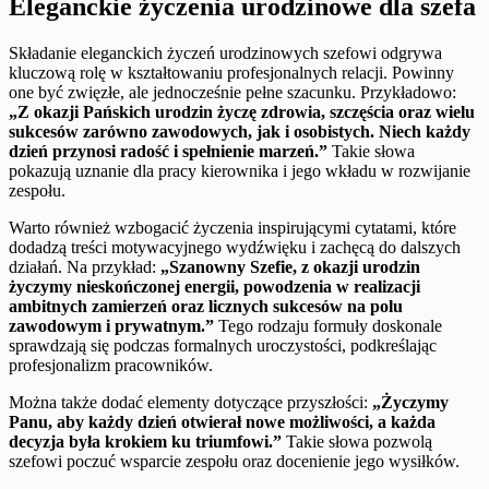
Eleganckie życzenia urodzinowe dla szefa
Składanie eleganckich życzeń urodzinowych szefowi odgrywa
kluczową rolę w kształtowaniu profesjonalnych relacji. Powinny
one być zwięzłe, ale jednocześnie pełne szacunku. Przykładowo:
„Z okazji Pańskich urodzin życzę zdrowia, szczęścia oraz wielu
sukcesów zarówno zawodowych, jak i osobistych. Niech każdy
dzień przynosi radość i spełnienie marzeń.”
Takie słowa
pokazują uznanie dla pracy kierownika i jego wkładu w rozwijanie
zespołu.
Warto również wzbogacić życzenia inspirującymi cytatami, które
dodadzą treści motywacyjnego wydźwięku i zachęcą do dalszych
działań. Na przykład:
„Szanowny Szefie, z okazji urodzin
życzymy nieskończonej energii, powodzenia w realizacji
ambitnych zamierzeń oraz licznych sukcesów na polu
zawodowym i prywatnym.”
Tego rodzaju formuły doskonale
sprawdzają się podczas formalnych uroczystości, podkreślając
profesjonalizm pracowników.
Można także dodać elementy dotyczące przyszłości:
„Życzymy
Panu, aby każdy dzień otwierał nowe możliwości, a każda
decyzja była krokiem ku triumfowi.”
Takie słowa pozwolą
szefowi poczuć wsparcie zespołu oraz docenienie jego wysiłków.