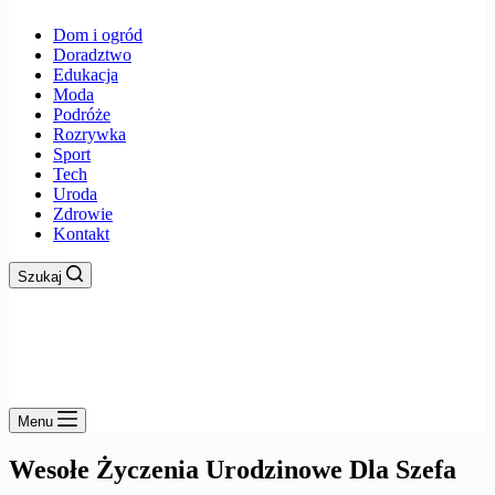
Dom i ogród
Doradztwo
Edukacja
Moda
Podróże
Rozrywka
Sport
Tech
Uroda
Zdrowie
Kontakt
Szukaj
Menu
Wesołe Życzenia Urodzinowe Dla Szefa