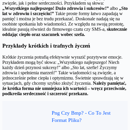
zwięzłe, jak i pełne serdeczności. Przykładem są słowa:
„Wszystkiego najlepszego! Dużo zdrowia i sukcesów!”
albo
„Sto
lat w zdrowiu i szczęściu!”
Takie proste formy łatwo zapadają w
pamięć i można je bez trudu przekazać. Doskonale nadają się na
osobiste spotkania lub wiadomości. Ze względu na swoją prostotę,
idealnie pasują również do firmowego czatu czy SMS-a,
skutecznie
oddając ciepło oraz szacunek wobec szefa.
Przykłady krótkich i trafnych życzeń
Krótkie życzenia potrafią efektywnie wyrazić pozytywne emocje.
Przykładem mogą być słowa: „Wszystkiego najlepszego! Niech
każdy dzień przynosi sukcesy!” albo „Sto lat, szefie! Życzymy
zdrowia i spełnienia marzeń!” Takie wiadomości są zwięzłe, a
jednocześnie pełne ciepła i optymizmu. Świetnie sprawdzają się w
sytuacjach, gdy chcemy szybko złożyć życzenia.
Należy pamiętać,
że krótka forma nie umniejsza ich wartości – wręcz przeciwnie,
podkreśla serdeczność i szczerość przekazu.
Png Czy Bmp? - Co To Jest
Format Pliku?