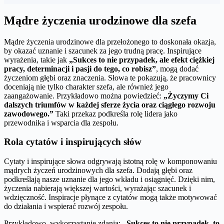
Mądre życzenia urodzinowe dla szefa
Mądre życzenia urodzinowe dla przełożonego to doskonała okazja,
by okazać uznanie i szacunek za jego trudną pracę. Inspirujące
wyrażenia, takie jak
„Sukces to nie przypadek, ale efekt ciężkiej
pracy, determinacji i pasji do tego, co robisz”
, mogą dodać
życzeniom głębi oraz znaczenia. Słowa te pokazują, że pracownicy
doceniają nie tylko charakter szefa, ale również jego
zaangażowanie. Przykładowo można powiedzieć:
„Życzymy Ci
dalszych triumfów w każdej sferze życia oraz ciągłego rozwoju
zawodowego.”
Taki przekaz podkreśla rolę lidera jako
przewodnika i wsparcia dla zespołu.
Rola cytatów i inspirujących słów
Cytaty i inspirujące słowa odgrywają istotną rolę w komponowaniu
mądrych życzeń urodzinowych dla szefa. Dodają głębi oraz
podkreślają nasze uznanie dla jego wkładu i osiągnięć. Dzięki nim,
życzenia nabierają większej wartości, wyrażając szacunek i
wdzięczność. Inspiracje płynące z cytatów mogą także motywować
do działania i wspierać rozwój zespołu.
Przykładowo, wykorzystanie zdania:
„Sukces to nie przypadek, to