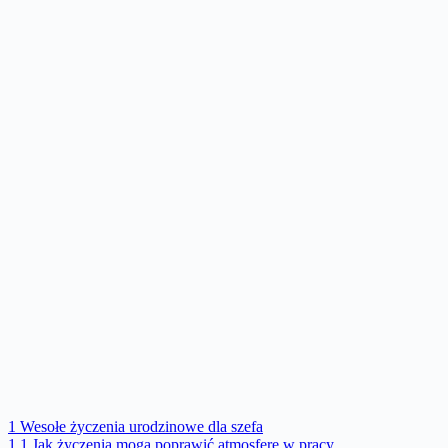
1
Wesołe życzenia urodzinowe dla szefa
1.1
Jak życzenia mogą poprawić atmosferę w pracy