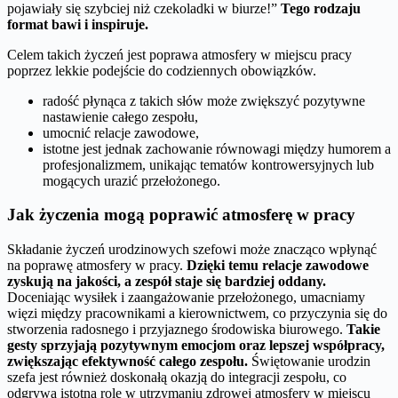
pojawiały się szybciej niż czekoladki w biurze!”
Tego rodzaju
format bawi i inspiruje.
Celem takich życzeń jest poprawa atmosfery w miejscu pracy
poprzez lekkie podejście do codziennych obowiązków.
radość płynąca z takich słów może zwiększyć pozytywne
nastawienie całego zespołu,
umocnić relacje zawodowe,
istotne jest jednak zachowanie równowagi między humorem a
profesjonalizmem, unikając tematów kontrowersyjnych lub
mogących urazić przełożonego.
Jak życzenia mogą poprawić atmosferę w pracy
Składanie życzeń urodzinowych szefowi może znacząco wpłynąć
na poprawę atmosfery w pracy.
Dzięki temu relacje zawodowe
zyskują na jakości, a zespół staje się bardziej oddany.
Doceniając wysiłek i zaangażowanie przełożonego, umacniamy
więzi między pracownikami a kierownictwem, co przyczynia się do
stworzenia radosnego i przyjaznego środowiska biurowego.
Takie
gesty sprzyjają pozytywnym emocjom oraz lepszej współpracy,
zwiększając efektywność całego zespołu.
Świętowanie urodzin
szefa jest również doskonałą okazją do integracji zespołu, co
odgrywa istotną rolę w utrzymaniu zdrowej atmosfery w miejscu