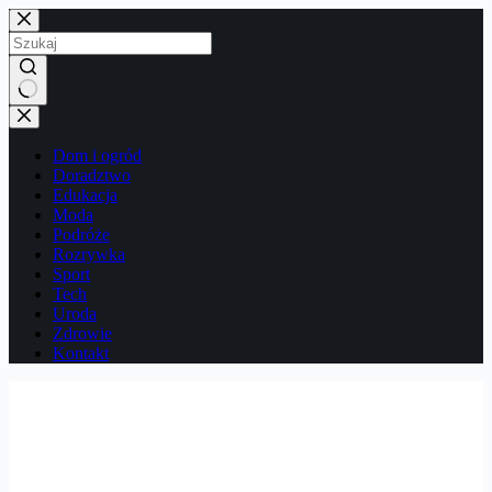
Przejdź
do
treści
Brak
wyników
Dom i ogród
Doradztwo
Edukacja
Moda
Podróże
Rozrywka
Sport
Tech
Uroda
Zdrowie
Kontakt