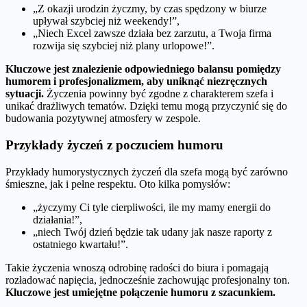
„Z okazji urodzin życzmy, by czas spędzony w biurze
upływał szybciej niż weekendy!”,
„Niech Excel zawsze działa bez zarzutu, a Twoja firma
rozwija się szybciej niż plany urlopowe!”.
Kluczowe jest znalezienie odpowiedniego balansu pomiędzy
humorem i profesjonalizmem, aby uniknąć niezręcznych
sytuacji.
Życzenia powinny być zgodne z charakterem szefa i
unikać drażliwych tematów. Dzięki temu mogą przyczynić się do
budowania pozytywnej atmosfery w zespole.
Przykłady życzeń z poczuciem humoru
Przykłady humorystycznych życzeń dla szefa mogą być zarówno
śmieszne, jak i pełne respektu. Oto kilka pomysłów:
„życzymy Ci tyle cierpliwości, ile my mamy energii do
działania!”,
„niech Twój dzień będzie tak udany jak nasze raporty z
ostatniego kwartału!”.
Takie życzenia wnoszą odrobinę radości do biura i pomagają
rozładować napięcia, jednocześnie zachowując profesjonalny ton.
Kluczowe jest umiejętne połączenie humoru z szacunkiem.