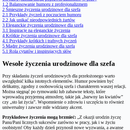
1.2
Balansowanie humoru z profesjonalizmem
2
Śmieszne życzenia urodzinowe dla szefa
2.1
Przykłady życzeń z poczuciem humoru
2.2
Jak unikać nieodpowiednich żartów
3
Eleganckie życzenia urodzinowe dla szefa
3.1
Inspiracje na eleganckie życzenia
4
Krótkie życzenia urodzinowe dla szefa
4.1
Przykłady krótkich i trafnych życzeń
5
Mądre życzenia urodzinowe dla szefa
5.1
Rola cytatów i inspirujących słów
Wesołe życzenia urodzinowe dla szefa
Przy składaniu życzeń urodzinowych dla przełożonego warto
uwzględnić kilka istotnych elementów. Humor powinien być
delikatny, zgodny z osobowością szefa i charakterem waszej relacji.
Można sięgnąć po rymowanki lub zabawne teksty, które
wprowadzą przyjemną atmosferę, takie jak „barwny las kwiatów”
czy „sto lat życia”. Wspomnienie o zdrowiu i szczęściu to również
uniwersalny i zawsze mile widziany akcent.
Przykładowe życzenia mogą brzmieć:
„Z okazji urodzin życzę
Panu/Pani licznych sukcesów zarówno w pracy, jak i w życiu
osobistym! Oby każdy dzień przynosił nowe wyzwania, a awanse