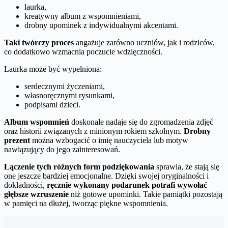
laurka,
kreatywny album z wspomnieniami,
drobny upominek z indywidualnymi akcentami.
Taki twórczy proces
angażuje zarówno uczniów, jak i rodziców,
co dodatkowo wzmacnia poczucie wdzięczności.
Laurka może być wypełniona:
serdecznymi życzeniami,
własnoręcznymi rysunkami,
podpisami dzieci.
Album wspomnień
doskonale nadaje się do zgromadzenia zdjęć
oraz historii związanych z minionym rokiem szkolnym.
Drobny
prezent
można wzbogacić o imię nauczyciela lub motyw
nawiązujący do jego zainteresowań.
Łączenie tych różnych form podziękowania
sprawia, że stają się
one jeszcze bardziej emocjonalne. Dzięki swojej oryginalności i
dokładności,
ręcznie wykonany podarunek potrafi wywołać
głębsze wzruszenie
niż gotowe upominki. Takie pamiątki pozostają
w pamięci na dłużej, tworząc piękne wspomnienia.