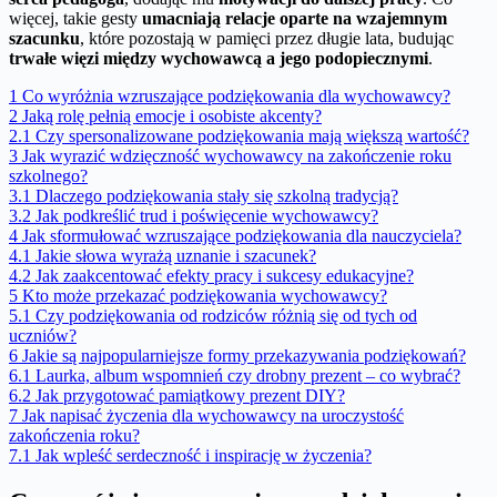
więcej, takie gesty
umacniają relacje oparte na wzajemnym
szacunku
, które pozostają w pamięci przez długie lata, budując
trwałe więzi między wychowawcą a jego podopiecznymi
.
1
Co wyróżnia wzruszające podziękowania dla wychowawcy?
2
Jaką rolę pełnią emocje i osobiste akcenty?
2.1
Czy spersonalizowane podziękowania mają większą wartość?
3
Jak wyrazić wdzięczność wychowawcy na zakończenie roku
szkolnego?
3.1
Dlaczego podziękowania stały się szkolną tradycją?
3.2
Jak podkreślić trud i poświęcenie wychowawcy?
4
Jak sformułować wzruszające podziękowania dla nauczyciela?
4.1
Jakie słowa wyrażą uznanie i szacunek?
4.2
Jak zaakcentować efekty pracy i sukcesy edukacyjne?
5
Kto może przekazać podziękowania wychowawcy?
5.1
Czy podziękowania od rodziców różnią się od tych od
uczniów?
6
Jakie są najpopularniejsze formy przekazywania podziękowań?
6.1
Laurka, album wspomnień czy drobny prezent – co wybrać?
6.2
Jak przygotować pamiątkowy prezent DIY?
7
Jak napisać życzenia dla wychowawcy na uroczystość
zakończenia roku?
7.1
Jak wpleść serdeczność i inspirację w życzenia?