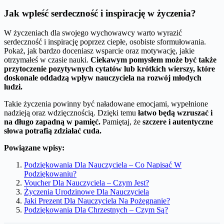
Jak wpleść serdeczność i inspirację w życzenia?
W życzeniach dla swojego wychowawcy warto wyrazić
serdeczność i inspirację poprzez ciepłe, osobiste sformułowania.
Pokaż, jak bardzo doceniasz wsparcie oraz motywację, jakie
otrzymałeś w czasie nauki.
Ciekawym pomysłem może być także
przytoczenie pozytywnych cytatów lub krótkich wierszy, które
doskonale oddadzą wpływ nauczyciela na rozwój młodych
ludzi.
Takie życzenia powinny być naładowane emocjami, wypełnione
nadzieją oraz wdzięcznością. Dzięki temu
łatwo będą wzruszać i
na długo zapadną w pamięć.
Pamiętaj, że
szczere i autentyczne
słowa potrafią zdziałać cuda.
Powiązane wpisy:
Podziękowania Dla Nauczyciela – Co Napisać W
Podziękowaniu?
Voucher Dla Nauczyciela – Czym Jest?
Życzenia Urodzinowe Dla Nauczyciela
Jaki Prezent Dla Nauczyciela Na Pożegnanie?
Podziękowania Dla Chrzestnych – Czym Są?