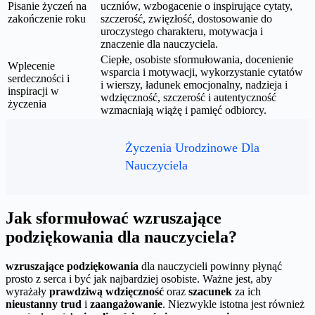
Pisanie życzeń na
uczniów, wzbogacenie o inspirujące cytaty,
zakończenie roku
szczerość, zwięzłość, dostosowanie do
uroczystego charakteru, motywacja i
znaczenie dla nauczyciela.
Ciepłe, osobiste sformułowania, docenienie
Wplecenie
wsparcia i motywacji, wykorzystanie cytatów
serdeczności i
i wierszy, ładunek emocjonalny, nadzieja i
inspiracji w
wdzięczność, szczerość i autentyczność
życzenia
wzmacniają wiążę i pamięć odbiorcy.
Życzenia Urodzinowe Dla
Nauczyciela
Jak sformułować wzruszające
podziękowania dla nauczyciela?
wzruszające podziękowania
dla nauczycieli powinny płynąć
prosto z serca i być jak najbardziej osobiste. Ważne jest, aby
wyrażały
prawdziwą wdzięczność
oraz
szacunek
za ich
nieustanny trud
i
zaangażowanie
. Niezwykle istotna jest również