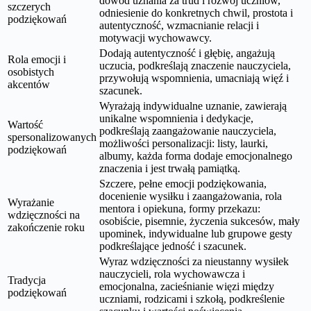
dowód uznania za trud i rozwój uczniów,
szczerych
odniesienie do konkretnych chwil, prostota i
podziękowań
autentyczność, wzmacnianie relacji i
motywacji wychowawcy.
Dodają autentyczność i głębię, angażują
Rola emocji i
uczucia, podkreślają znaczenie nauczyciela,
osobistych
przywołują wspomnienia, umacniają więź i
akcentów
szacunek.
Wyrażają indywidualne uznanie, zawierają
unikalne wspomnienia i dedykacje,
Wartość
podkreślają zaangażowanie nauczyciela,
spersonalizowanych
możliwości personalizacji: listy, laurki,
podziękowań
albumy, każda forma dodaje emocjonalnego
znaczenia i jest trwałą pamiątką.
Szczere, pełne emocji podziękowania,
docenienie wysiłku i zaangażowania, rola
Wyrażanie
mentora i opiekuna, formy przekazu:
wdzięczności na
osobiście, pisemnie, życzenia sukcesów, mały
zakończenie roku
upominek, indywidualne lub grupowe gesty
podkreślające jedność i szacunek.
Wyraz wdzięczności za nieustanny wysiłek
nauczycieli, rola wychowawcza i
Tradycja
emocjonalna, zacieśnianie więzi między
podziękowań
uczniami, rodzicami i szkołą, podkreślenie