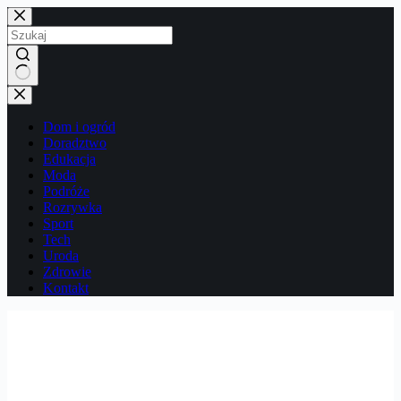
Przejdź
do
treści
Brak
wyników
Dom i ogród
Doradztwo
Edukacja
Moda
Podróże
Rozrywka
Sport
Tech
Uroda
Zdrowie
Kontakt