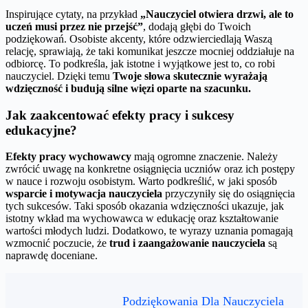
Inspirujące cytaty, na przykład
„Nauczyciel otwiera drzwi, ale to
uczeń musi przez nie przejść”
, dodają głębi do Twoich
podziękowań. Osobiste akcenty, które odzwierciedlają Waszą
relację, sprawiają, że taki komunikat jeszcze mocniej oddziałuje na
odbiorcę. To podkreśla, jak istotne i wyjątkowe jest to, co robi
nauczyciel. Dzięki temu
Twoje słowa skutecznie wyrażają
wdzięczność i budują silne więzi oparte na szacunku.
Jak zaakcentować efekty pracy i sukcesy
edukacyjne?
Efekty pracy wychowawcy
mają ogromne znaczenie. Należy
zwrócić uwagę na konkretne osiągnięcia uczniów oraz ich postępy
w nauce i rozwoju osobistym. Warto podkreślić, w jaki sposób
wsparcie i motywacja nauczyciela
przyczyniły się do osiągnięcia
tych sukcesów. Taki sposób okazania wdzięczności ukazuje, jak
istotny wkład ma wychowawca w edukację oraz kształtowanie
wartości młodych ludzi. Dodatkowo, te wyrazy uznania pomagają
wzmocnić poczucie, że
trud i zaangażowanie nauczyciela
są
naprawdę doceniane.
Podziękowania Dla Nauczyciela