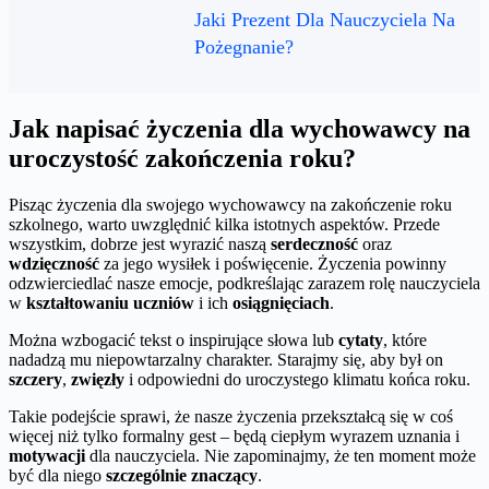
Jaki Prezent Dla Nauczyciela Na
Pożegnanie?
Jak napisać życzenia dla wychowawcy na
uroczystość zakończenia roku?
Pisząc życzenia dla swojego wychowawcy na zakończenie roku
szkolnego, warto uwzględnić kilka istotnych aspektów. Przede
wszystkim, dobrze jest wyrazić naszą
serdeczność
oraz
wdzięczność
za jego wysiłek i poświęcenie. Życzenia powinny
odzwierciedlać nasze emocje, podkreślając zarazem rolę nauczyciela
w
kształtowaniu uczniów
i ich
osiągnięciach
.
Można wzbogacić tekst o inspirujące słowa lub
cytaty
, które
nadadzą mu niepowtarzalny charakter. Starajmy się, aby był on
szczery
,
zwięzły
i odpowiedni do uroczystego klimatu końca roku.
Takie podejście sprawi, że nasze życzenia przekształcą się w coś
więcej niż tylko formalny gest – będą ciepłym wyrazem uznania i
motywacji
dla nauczyciela. Nie zapominajmy, że ten moment może
być dla niego
szczególnie znaczący
.