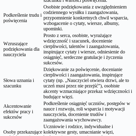
szacunku i wartości poświęcenia.
Osobiste podziękowania z uwzględnieniem
codziennego wysiłku i zaangażowania,
Podkreślenie trudu i
przypomnienie konkretnych chwil wsparcia,
poświęcenia
wzbogacenie o cytaty, wiersze, albumy,
upominki.
Prosto z serca, osobiste, wyrażające
wdzięczność i szacunek, docenienie
Wzruszające
cierpliwości, talentów i zaangażowania,
podziękowania dla
inspirujące cytaty i wiersze, odniesienie do
nauczyciela
osiągnięć, serdeczne gratulacje i życzenia
sukcesów.
Dziękowanie za poświęcenie, docenianie
cierpliwości i zaangażowania, inspirujące
Słowa uznania i
cytaty (np. „Nauczyciel otwiera drzwi, ale to
szacunku
uczeń musi przez nie przejść”), osobiste
akcenty wzmacniające przekaz wdzięczności i
budujące więzi.
Podkreślenie osiągnięć uczniów, postępów w
Akcentowanie
nauce i rozwoju, roli wsparcia i motywacji
efektów pracy i
nauczyciela, docenienie trudów i
sukcesów
zaangażowania wychowawcy.
Uczniowie i rodzice, indywidualne i
Osoby przekazujące
kolektywne gesty, umacnianie więzi,