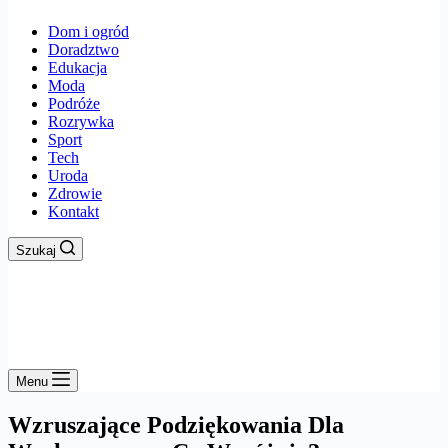
Dom i ogród
Doradztwo
Edukacja
Moda
Podróże
Rozrywka
Sport
Tech
Uroda
Zdrowie
Kontakt
Szukaj
Menu
Wzruszające Podziękowania Dla