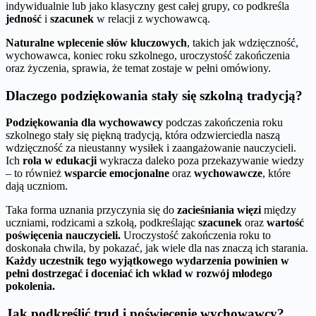
indywidualnie lub jako klasyczny gest całej grupy, co podkreśla
jedność
i
szacunek
w relacji z wychowawcą.
Naturalne wplecenie słów kluczowych
, takich jak wdzięczność,
wychowawca, koniec roku szkolnego, uroczystość zakończenia
oraz życzenia, sprawia, że temat zostaje w pełni omówiony.
Dlaczego podziękowania stały się szkolną tradycją?
Podziękowania dla wychowawcy
podczas zakończenia roku
szkolnego stały się piękną tradycją, która odzwierciedla naszą
wdzięczność za nieustanny wysiłek i zaangażowanie nauczycieli.
Ich
rola w edukacji
wykracza daleko poza przekazywanie wiedzy
– to również
wsparcie emocjonalne
oraz
wychowawcze
, które
dają uczniom.
Taka forma uznania przyczynia się do
zacieśniania więzi
między
uczniami, rodzicami a szkołą, podkreślając
szacunek
oraz
wartość
poświęcenia nauczycieli.
Uroczystość zakończenia roku to
doskonała chwila, by pokazać, jak wiele dla nas znaczą ich starania.
Każdy uczestnik tego wyjątkowego wydarzenia powinien w
pełni dostrzegać i doceniać ich wkład w rozwój młodego
pokolenia.
Jak podkreślić trud i poświęcenie wychowawcy?