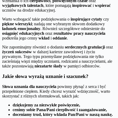
wzmianka o ich
cierpliwości
,
poświęconym czasie
oraz
wyjątkowych talentach
, które pomagają
inspirować
i
wspierać
uczniów na drodze edukacyjnej.
Warto wzbogacić takie podziękowania o
inspirujące cytaty
czy
piękne wierszyki
; nadają one wybranym słowom dodatkowy
ładunek emocjonalny
. Również szczegółowe odniesienie do
osiągnięć edukacyjnych
oraz
rezultatów pracy nauczyciela
podkreśla jego cenny
wkład
i
oddanie
.
Nie zapominajmy również o dodaniu
serdecznych gratulacji
oraz
życzeń sukcesów
w dalszej karierze zawodowej i życiu
prywatnym. Tego typu przemyślane podziękowania nie tylko
zacieśniają więzi między uczniami, rodzicami a nauczycielami, ale
także pozostawiają
niezatarte ślady
w pamięci odbiorców.
Jakie słowa wyrażą uznanie i szacunek?
Słowa uznania dla nauczyciela
powinny płynąć z serca i być
przepełnione ciepłem. Kiedy chcesz wyrazić wdzięczność, warto
skorzystać z różnych sformułowań, takich jak:
dziękujemy za niezwykłe poświęcenie,
cenimy sobie Pana/Pani cierpliwość i zaangażowanie,
doceniamy trud, który wkłada Pan/Pani w naszą naukę.