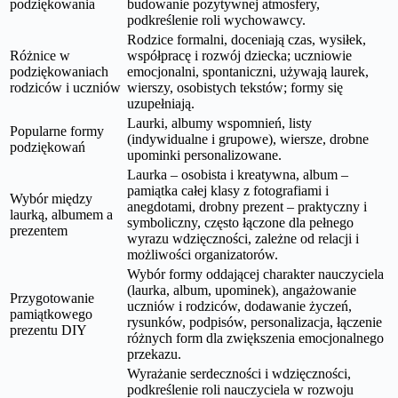
podziękowania
budowanie pozytywnej atmosfery,
podkreślenie roli wychowawcy.
Rodzice formalni, doceniają czas, wysiłek,
Różnice w
współpracę i rozwój dziecka; uczniowie
podziękowaniach
emocjonalni, spontaniczni, używają laurek,
rodziców i uczniów
wierszy, osobistych tekstów; formy się
uzupełniają.
Laurki, albumy wspomnień, listy
Popularne formy
(indywidualne i grupowe), wiersze, drobne
podziękowań
upominki personalizowane.
Laurka – osobista i kreatywna, album –
pamiątka całej klasy z fotografiami i
Wybór między
anegdotami, drobny prezent – praktyczny i
laurką, albumem a
symboliczny, często łączone dla pełnego
prezentem
wyrazu wdzięczności, zależne od relacji i
możliwości organizatorów.
Wybór formy oddającej charakter nauczyciela
(laurka, album, upominek), angażowanie
Przygotowanie
uczniów i rodziców, dodawanie życzeń,
pamiątkowego
rysunków, podpisów, personalizacja, łączenie
prezentu DIY
różnych form dla zwiększenia emocjonalnego
przekazu.
Wyrażanie serdeczności i wdzięczności,
podkreślenie roli nauczyciela w rozwoju