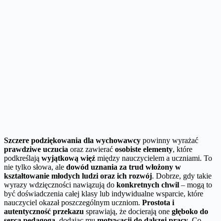
Szczere podziękowania dla wychowawcy
powinny wyrażać
prawdziwe uczucia
oraz zawierać
osobiste elementy
, które
podkreślają
wyjątkową więź
między nauczycielem a uczniami. To
nie tylko słowa, ale
dowód uznania za trud włożony w
kształtowanie młodych ludzi oraz ich rozwój
. Dobrze, gdy takie
wyrazy wdzięczności nawiązują do
konkretnych chwil
– mogą to
być doświadczenia całej klasy lub indywidualne wsparcie, które
nauczyciel okazał poszczególnym uczniom.
Prostota i
autentyczność przekazu
sprawiają, że docierają one
głęboko do
serca pedagoga
, dodając mu
motywacji do dalszej pracy
. Co