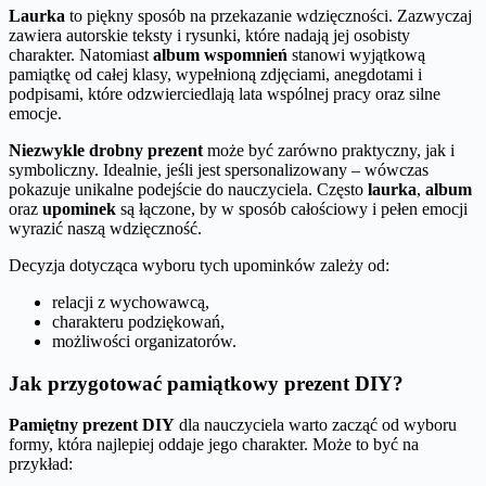
Laurka
to piękny sposób na przekazanie wdzięczności. Zazwyczaj
zawiera autorskie teksty i rysunki, które nadają jej osobisty
charakter. Natomiast
album wspomnień
stanowi wyjątkową
pamiątkę od całej klasy, wypełnioną zdjęciami, anegdotami i
podpisami, które odzwierciedlają lata wspólnej pracy oraz silne
emocje.
Niezwykle drobny prezent
może być zarówno praktyczny, jak i
symboliczny. Idealnie, jeśli jest spersonalizowany – wówczas
pokazuje unikalne podejście do nauczyciela. Często
laurka
,
album
oraz
upominek
są łączone, by w sposób całościowy i pełen emocji
wyrazić naszą wdzięczność.
Decyzja dotycząca wyboru tych upominków zależy od:
relacji z wychowawcą,
charakteru podziękowań,
możliwości organizatorów.
Jak przygotować pamiątkowy prezent DIY?
Pamiętny prezent DIY
dla nauczyciela warto zacząć od wyboru
formy, która najlepiej oddaje jego charakter. Może to być na
przykład: