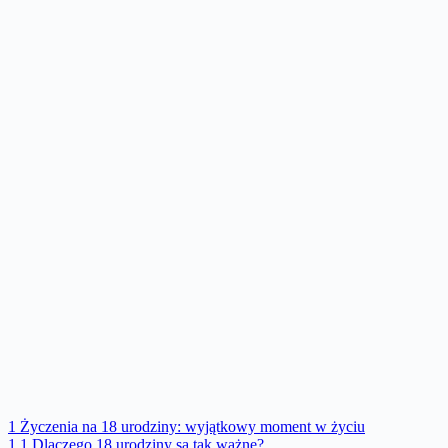
1
Życzenia na 18 urodziny: wyjątkowy moment w życiu
1.1
Dlaczego 18 urodziny są tak ważne?