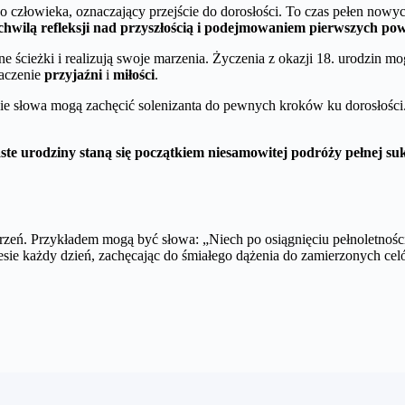
człowieka, oznaczający przejście do dorosłości. To czas pełen nowy
 chwilą refleksji nad przyszłością i podejmowaniem pierwszych po
 ścieżki i realizują swoje marzenia. Życzenia z okazji 18. urodzin m
aczenie
przyjaźni
i
miłości
.
Takie słowa mogą zachęcić solenizanta do pewnych kroków ku dorosłoś
ste urodziny staną się początkiem niesamowitej podróży pełnej s
rzeń. Przykładem mogą być słowa: „Niech po osiągnięciu pełnoletności
niesie każdy dzień, zachęcając do śmiałego dążenia do zamierzonych c