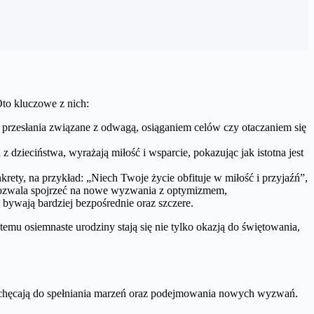
Oto kluczowe z nich:
rzesłania związane z odwagą, osiąganiem celów czy otaczaniem się
z dzieciństwa, wyrażają miłość i wsparcie, pokazując jak istotna jest
onkrety, na przykład: „Niech Twoje życie obfituje w miłość i przyjaźń”,
pozwala spojrzeć na nowe wyzwania z optymizmem,
bywają bardziej bezpośrednie oraz szczere.
emu osiemnaste urodziny stają się nie tylko okazją do świętowania,
achęcają do spełniania marzeń oraz podejmowania nowych wyzwań.