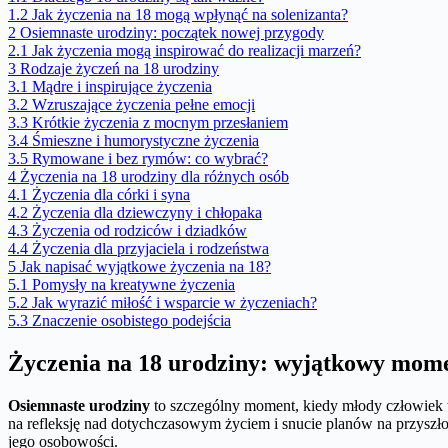
1.2
Jak życzenia na 18 mogą wpłynąć na solenizanta?
2
Osiemnaste urodziny: początek nowej przygody
2.1
Jak życzenia mogą inspirować do realizacji marzeń?
3
Rodzaje życzeń na 18 urodziny
3.1
Mądre i inspirujące życzenia
3.2
Wzruszające życzenia pełne emocji
3.3
Krótkie życzenia z mocnym przesłaniem
3.4
Śmieszne i humorystyczne życzenia
3.5
Rymowane i bez rymów: co wybrać?
4
Życzenia na 18 urodziny dla różnych osób
4.1
Życzenia dla córki i syna
4.2
Życzenia dla dziewczyny i chłopaka
4.3
Życzenia od rodziców i dziadków
4.4
Życzenia dla przyjaciela i rodzeństwa
5
Jak napisać wyjątkowe życzenia na 18?
5.1
Pomysły na kreatywne życzenia
5.2
Jak wyrazić miłość i wsparcie w życzeniach?
5.3
Znaczenie osobistego podejścia
Życzenia na 18 urodziny: wyjątkowy mome
Osiemnaste urodziny
to szczególny moment, kiedy młody człowiek wk
na refleksję nad dotychczasowym życiem i snucie planów na przyszło
jego osobowości.