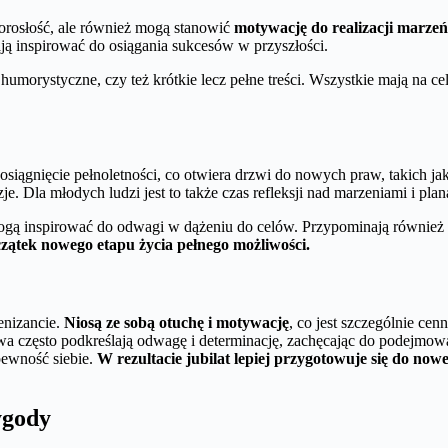
dorosłość, ale również mogą stanowić
motywację do realizacji marz
ają inspirować do osiągania sukcesów w przyszłości.
umorystyczne, czy też krótkie lecz pełne treści. Wszystkie mają na ce
siągnięcie pełnoletności, co otwiera drzwi do nowych praw, takich j
Dla młodych ludzi jest to także czas refleksji nad marzeniami i plan
ogą inspirować do odwagi w dążeniu do celów. Przypominają również o
czątek nowego etapu życia pełnego możliwości.
enizancie.
Niosą ze sobą otuchę i motywację
, co jest szczególnie ce
łowa często podkreślają odwagę i determinację, zachęcając do podej
pewność siebie.
W rezultacie jubilat lepiej przygotowuje się do no
ygody