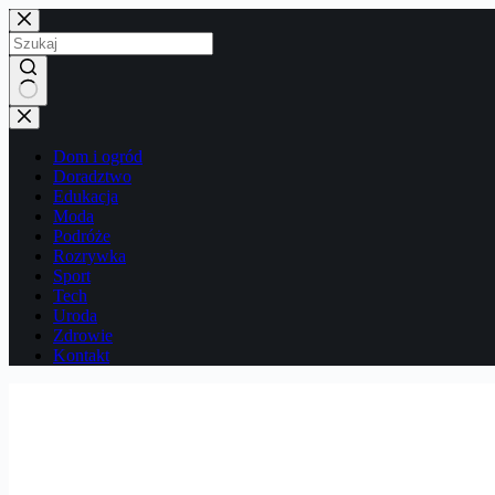
Przejdź
do
treści
Brak
wyników
Dom i ogród
Doradztwo
Edukacja
Moda
Podróże
Rozrywka
Sport
Tech
Uroda
Zdrowie
Kontakt