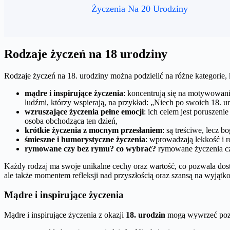
Życzenia Na 20 Urodziny
Rodzaje życzeń na 18 urodziny
Rodzaje życzeń na 18. urodziny można podzielić na różne kategorie
mądre i inspirujące życzenia
: koncentrują się na motywowan
ludźmi, którzy wspierają, na przykład: „Niech po swoich 18. 
wzruszające życzenia pełne emocji
: ich celem jest poruszeni
osoba obchodząca ten dzień,
krótkie życzenia z mocnym przesłaniem
: są treściwe, lecz b
śmieszne i humorystyczne życzenia
: wprowadzają lekkość i
rymowane czy bez rymu? co wybrać?
rymowane życzenia czę
Każdy rodzaj ma swoje unikalne cechy oraz wartość, co pozwala dosto
ale także momentem refleksji nad przyszłością oraz szansą na wyjąt
Mądre i inspirujące życzenia
Mądre i inspirujące życzenia z okazji
18. urodzin
mogą wywrzeć pozyt