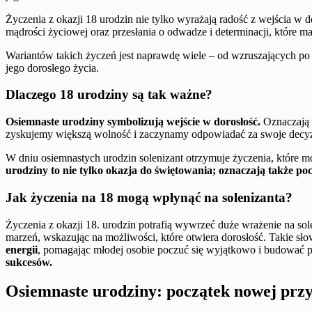
Życzenia z okazji 18 urodzin nie tylko wyrażają radość z wejścia w 
mądrości życiowej oraz przesłania o odwadze i determinacji, które m
Wariantów takich życzeń jest naprawdę wiele – od wzruszających po h
jego dorosłego życia.
Dlaczego 18 urodziny są tak ważne?
Osiemnaste urodziny symbolizują wejście w dorosłość.
Oznaczają o
zyskujemy większą wolność i zaczynamy odpowiadać za swoje decyzje. 
W dniu osiemnastych urodzin solenizant otrzymuje życzenia, które m
urodziny to nie tylko okazja do świętowania; oznaczają także po
Jak życzenia na 18 mogą wpłynąć na solenizanta?
Życzenia z okazji 18. urodzin potrafią wywrzeć duże wrażenie na sol
marzeń, wskazując na możliwości, które otwiera dorosłość. Takie s
energii
, pomagając młodej osobie poczuć się wyjątkowo i budować 
sukcesów.
Osiemnaste urodziny: początek nowej prz