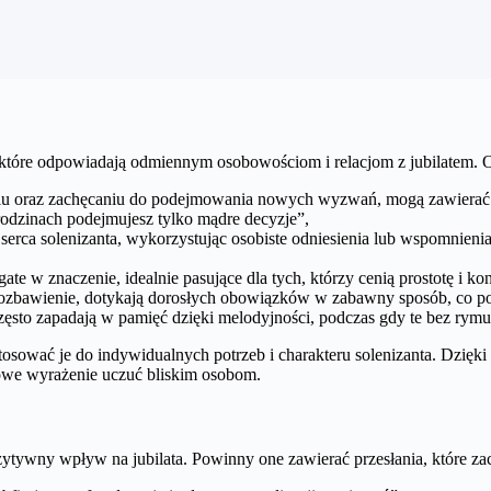
, które odpowiadają odmiennym osobowościom i relacjom z jubilatem. 
iu oraz zachęcaniu do podejmowania nowych wyzwań, mogą zawierać p
urodzinach podejmujesz tylko mądre decyzje”,
e serca solenizanta, wykorzystując osobiste odniesienia lub wspomnienia 
ogate w znaczenie, idealnie pasujące dla tych, którzy cenią prostotę i k
 rozbawienie, dotykają dorosłych obowiązków w zabawny sposób, co 
sto zapadają w pamięć dzięki melodyjności, podczas gdy te bez rymu 
sować je do indywidualnych potrzeb i charakteru solenizanta. Dzięki t
kowe wyrażenie uczuć bliskim osobom.
ywny wpływ na jubilata. Powinny one zawierać przesłania, które z