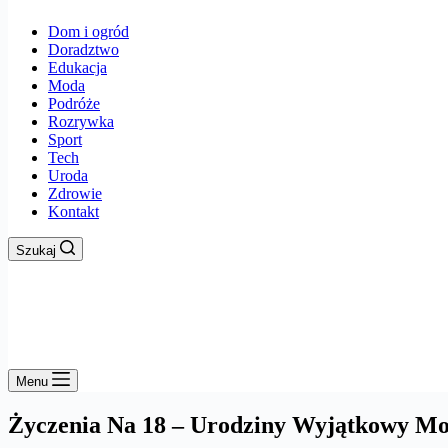
Dom i ogród
Doradztwo
Edukacja
Moda
Podróże
Rozrywka
Sport
Tech
Uroda
Zdrowie
Kontakt
Szukaj
Menu
Życzenia Na 18 – Urodziny Wyjątkowy M