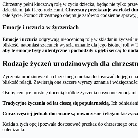
Chrzestny pełni kluczową rolę w życiu dziecka, będąc nie tylko prz
dzieckiem, jak i jego rodzicami.
Chrzestny przekazuje wartości duc
całe życie. Pomoc chrzestnego obejmuje zarówno codzienne sprawy, j
Emocje i uczucia w życzeniach
Emocje i uczucia
odgrywają nieocenioną rolę w składaniu życzeń u
bliskość, natomiast szacunek wyraża uznanie dla jego istotnej roli 
aby te emocje były autentyczne i pochodziły z głębi serca; to na
Rodzaje życzeń urodzinowych dla chrzest
Życzenia urodzinowe dla chrzestnego można dostosować do jego charak
bliskość relacji. Zawierają one szczere wyrazy uznania i wdzięcznośc
Osoby ceniące prostotę docenią krótkie życzenia nasycone emocjami.
Tradycyjne życzenia od lat cieszą się popularnością.
Ich odniesieni
Coraz częściej jednak doceniane są nowoczesne i eleganckie życz
Każda z tych opcji pozwala dostosować przekaz do chrzestnego oraz a
solenizanta.