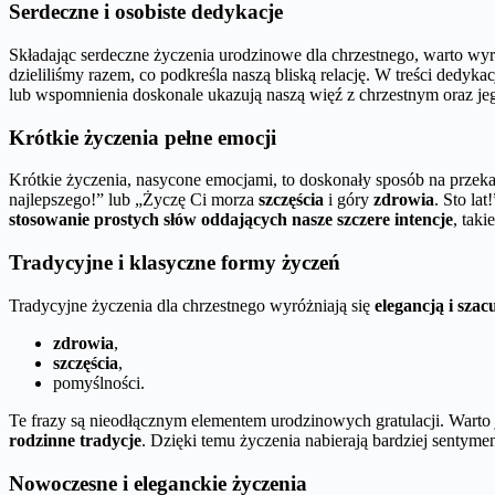
Serdeczne i osobiste dedykacje
Składając serdeczne życzenia urodzinowe dla chrzestnego, warto wy
dzieliliśmy razem, co podkreśla naszą bliską relację. W treści dedyka
lub wspomnienia doskonale ukazują naszą więź z chrzestnym oraz je
Krótkie życzenia pełne emocji
Krótkie życzenia, nasycone emocjami, to doskonały sposób na prze
najlepszego!” lub „Życzę Ci morza
szczęścia
i góry
zdrowia
. Sto la
stosowanie prostych słów oddających nasze szczere intencje
, tak
Tradycyjne i klasyczne formy życzeń
Tradycyjne życzenia dla chrzestnego wyróżniają się
elegancją i sza
zdrowia
,
szczęścia
,
pomyślności.
Te frazy są nieodłącznym elementem urodzinowych gratulacji. Warto
rodzinne tradycje
. Dzięki temu życzenia nabierają bardziej sentyme
Nowoczesne i eleganckie życzenia