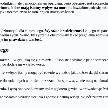
ewodnikiem, ale i emocjonalnym oparciem. Jego obecność jest szczegó
howe, które mają istotny wpływ na moralne kształtowanie się mło
ak i uczestnictwo w rodzinnych uroczystościach.
rodzinowych dla chrzestnego.
Wyrażenie wdzięczności
za jego wsparci
w Twoim życiu. Warto, by życzenia obejmowały także pragnienia zdrowia
daje im prawdziwą wartość.
nego
teru i więzi, jaką się z nim dzieli. Osobiste dedykacje pełne serdecz
i, co dodaje im wyjątkowości.
 Te zwięzłe formy mogą być równie wyraziste jak dłuższe dzięki stara
e do rodzinnych wartości oraz szacunku sprawia, że nie tracą na aktual
enia.
Łączą one współczesny styl z pięknem języka, wprowadzając świe
dekwatnie wyrazić uczucia zgodnie z naturą relacji. Wybór zależy zaró