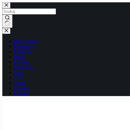
Przejdź
do
treści
Brak
wyników
Dom i ogród
Doradztwo
Edukacja
Moda
Podróże
Rozrywka
Sport
Tech
Uroda
Zdrowie
Kontakt