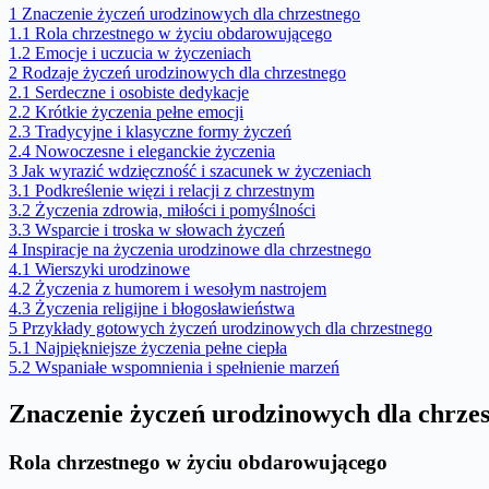
1
Znaczenie życzeń urodzinowych dla chrzestnego
1.1
Rola chrzestnego w życiu obdarowującego
1.2
Emocje i uczucia w życzeniach
2
Rodzaje życzeń urodzinowych dla chrzestnego
2.1
Serdeczne i osobiste dedykacje
2.2
Krótkie życzenia pełne emocji
2.3
Tradycyjne i klasyczne formy życzeń
2.4
Nowoczesne i eleganckie życzenia
3
Jak wyrazić wdzięczność i szacunek w życzeniach
3.1
Podkreślenie więzi i relacji z chrzestnym
3.2
Życzenia zdrowia, miłości i pomyślności
3.3
Wsparcie i troska w słowach życzeń
4
Inspiracje na życzenia urodzinowe dla chrzestnego
4.1
Wierszyki urodzinowe
4.2
Życzenia z humorem i wesołym nastrojem
4.3
Życzenia religijne i błogosławieństwa
5
Przykłady gotowych życzeń urodzinowych dla chrzestnego
5.1
Najpiękniejsze życzenia pełne ciepła
5.2
Wspaniałe wspomnienia i spełnienie marzeń
Znaczenie życzeń urodzinowych dla chrze
Rola chrzestnego w życiu obdarowującego