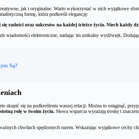
eatywne, jak i oryginalne. Warto wykorzystać w nich wyjątkowe sform
alistyczną formę, która podkreśli elegancję:
się radości oraz sukcesów na każdej ścieżce życia. Niech każdy dzie
 lub wiadomości elektroniczne, nadając im unikalny wydźwięk. Dodając
zym Są?
zeniach
o skupić się na podkreśleniu waszej relacji. Można to osiągnąć, przyp
stotną rolę w twoim życiu.
Słowa wsparcia wyrażają troskę i znaczenie 
 ważnych chwilach spędzonych razem. Wskazując wyjątkowe cechy chr