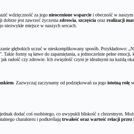
razić wdzięczność za jego
nieocenione wsparcie
i obecność w naszym
cji dobrze jest zawrzeć życzenia
zdrowia
,
szczęścia
oraz
realizacji ma
go niezwykłe miejsce w naszych sercach.
kazanie głębokich uczuć w nieskomplikowany sposób. Przykładowo: „N
t!”. Takie formy są łatwe do zapamiętania, a jednocześnie pełne emocji
ie jak radość czy zdrowie. Ich zwięzłość czyni je idealnymi na każdą o
cunkiem
. Zazwyczaj zaczynamy od podziękowań za jego
istotną rolę
w 
 jednak dodać coś osobistego, co uwypukli bliskość z chrzestnym. M
ntalnego charakteru i podkreślają
trwałość oraz wartość relacji przez 