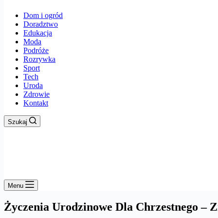
Dom i ogród
Doradztwo
Edukacja
Moda
Podróże
Rozrywka
Sport
Tech
Uroda
Zdrowie
Kontakt
Szukaj
Menu
Życzenia Urodzinowe Dla Chrzestnego – Z