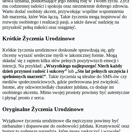
słowa uznania, podkreślające jego istotną rolę w Twoim życiu. Życz
mu codziennej radości i spokoju oraz niezmiennie dobrego zdrowia.
Warto dodać osobisty akcent, przywołując wspólne wspomnienia
lub marzenia, które Was łączą. Takie życzenia mogą inspirować do
rozwoju osobistego i realizacji pasji, a także dawać nadzieję na
przyszłość pełną miłości oraz osiągnięć.
Krótkie Życzenia Urodzinowe
Krótkie życzenia urodzinowe doskonale sprawdzają się, gdy
chcemy wyrazić serdeczne myśli w lakonicznej formie. Mogą
składać się z raptem kilku słów pełnych pozytywnych emocji i
intencji. Na przykład:
„Wszystkiego najlepszego! Niech każdy
dzień przynosi radość i sukcesy”
lub
„Sto lat pełnych szczęścia i
spełnionych marzeń!”
. Takie życzenia są idealne do SMS-ów czy
mediów społecznościowych, gdzie preferowana jest zwięzłość.
Istotne, aby odzwierciedlały charakter jubilata, co dodaje im
osobistego akcentu. Mimo swojej prostoty powinny być autentyczne
i płynąć prosto z serca.
Oryginalne Życzenia Urodzinowe
Wyjątkowe życzenia urodzinowe dla mężczyzny powinny być
niebanalne i dopasowane do osobowości jubilata. Kreatywność oraz
humor to najlepsze narzędzia, które mogą zaskoczyć i wywołać