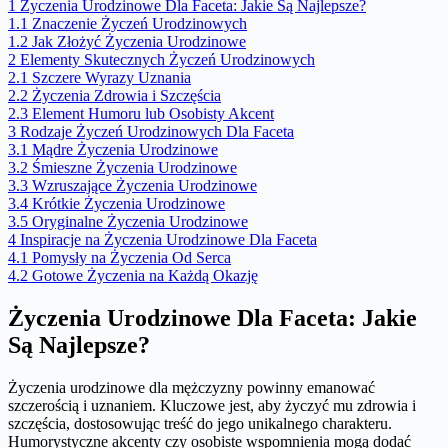
1
Życzenia Urodzinowe Dla Faceta: Jakie Są Najlepsze?
1.1
Znaczenie Życzeń Urodzinowych
1.2
Jak Złożyć Życzenia Urodzinowe
2
Elementy Skutecznych Życzeń Urodzinowych
2.1
Szczere Wyrazy Uznania
2.2
Życzenia Zdrowia i Szczęścia
2.3
Element Humoru lub Osobisty Akcent
3
Rodzaje Życzeń Urodzinowych Dla Faceta
3.1
Mądre Życzenia Urodzinowe
3.2
Śmieszne Życzenia Urodzinowe
3.3
Wzruszające Życzenia Urodzinowe
3.4
Krótkie Życzenia Urodzinowe
3.5
Oryginalne Życzenia Urodzinowe
4
Inspiracje na Życzenia Urodzinowe Dla Faceta
4.1
Pomysły na Życzenia Od Serca
4.2
Gotowe Życzenia na Każdą Okazję
Życzenia Urodzinowe Dla Faceta: Jakie
Są Najlepsze?
Życzenia urodzinowe dla mężczyzny powinny emanować
szczerością i uznaniem. Kluczowe jest, aby życzyć mu zdrowia i
szczęścia, dostosowując treść do jego unikalnego charakteru.
Humorystyczne akcenty czy osobiste wspomnienia mogą dodać