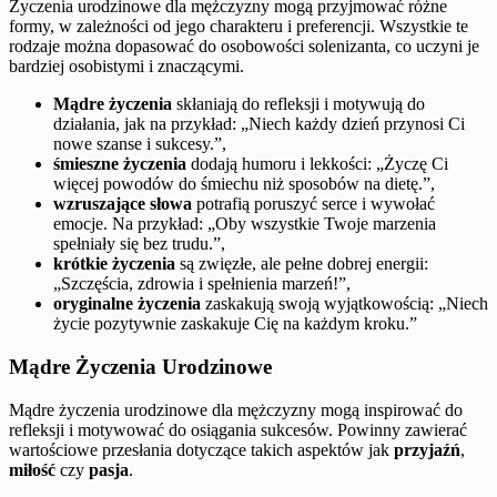
Życzenia urodzinowe dla mężczyzny mogą przyjmować różne
formy, w zależności od jego charakteru i preferencji. Wszystkie te
rodzaje można dopasować do osobowości solenizanta, co uczyni je
bardziej osobistymi i znaczącymi.
Mądre życzenia
skłaniają do refleksji i motywują do
działania, jak na przykład: „Niech każdy dzień przynosi Ci
nowe szanse i sukcesy.”,
śmieszne życzenia
dodają humoru i lekkości: „Życzę Ci
więcej powodów do śmiechu niż sposobów na dietę.”,
wzruszające słowa
potrafią poruszyć serce i wywołać
emocje. Na przykład: „Oby wszystkie Twoje marzenia
spełniały się bez trudu.”,
krótkie życzenia
są zwięzłe, ale pełne dobrej energii:
„Szczęścia, zdrowia i spełnienia marzeń!”,
oryginalne życzenia
zaskakują swoją wyjątkowością: „Niech
życie pozytywnie zaskakuje Cię na każdym kroku.”
Mądre Życzenia Urodzinowe
Mądre życzenia urodzinowe dla mężczyzny mogą inspirować do
refleksji i motywować do osiągania sukcesów. Powinny zawierać
wartościowe przesłania dotyczące takich aspektów jak
przyjaźń
,
miłość
czy
pasja
.