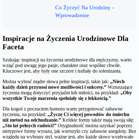
Co Życzyć Na Urodziny -
Wprowadzenie
Inspiracje na Życzenia Urodzinowe Dla
Faceta
Szukając inspiracji na życzenia urodzinowe dla mężczyzny, warto
wziąć pod uwagę jego pasje, charakter oraz wspólne chwile.
Kluczowe jest, aby były one szczere i trafiały do solenizanta.
Można wybrać mądre słowa pełne inspiracji, takie jak:
„Niech
każdy dzień przynosi nowe możliwości i sukcesy.”
Wzruszające
życzenia mogą dotyczyć przyjaźni lub miłości, na przykład:
„Oby
wszystkie Twoje marzenia spełniały się z lekkością.”
Dla kogoś z poczuciem humoru warto przygotować zabawne
życzenia, na przykład:
„Życzę Ci więcej powodów do śmiechu
niż metod na odchudzanie.”
Krótkie formy także mają swoją siłę:
„Sto lat pełnych radości!”
Oryginalność można uzyskać poprzez
nietypowe formy wyrazu, jak wierszyki czy zabawne anegdoty. Bez
względu na wybrany styl, ważne jest, aby każde słowo wypływało