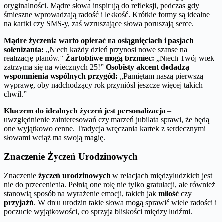
oryginalności. Mądre słowa inspirują do refleksji, podczas gdy
śmieszne wprowadzają radość i lekkość. Krótkie formy są idealne
na kartki czy SMS-y, zaś wzruszające słowa poruszają serce.
Mądre życzenia warto opierać na osiągnięciach i pasjach
solenizanta:
„Niech każdy dzień przynosi nowe szanse na
realizację planów.”
Żartobliwe mogą brzmieć:
„Niech Twój wiek
zatrzyma się na wiecznych 25!”
Osobisty akcent dodadzą
wspomnienia wspólnych przygód:
„Pamiętam naszą pierwszą
wyprawę, oby nadchodzący rok przyniósł jeszcze więcej takich
chwil.”
Kluczem do idealnych życzeń jest personalizacja
–
uwzględnienie zainteresowań czy marzeń jubilata sprawi, że będą
one wyjątkowo cenne. Tradycja wręczania kartek z serdecznymi
słowami wciąż ma swoją magię.
Znaczenie Życzeń Urodzinowych
Znaczenie
życzeń urodzinowych
w relacjach międzyludzkich jest
nie do przecenienia. Pełnią one rolę nie tylko gratulacji, ale również
stanowią sposób na wyrażenie emocji, takich jak
miłość
czy
przyjaźń
. W dniu urodzin takie słowa mogą sprawić wiele radości i
poczucie wyjątkowości, co sprzyja bliskości między ludźmi.