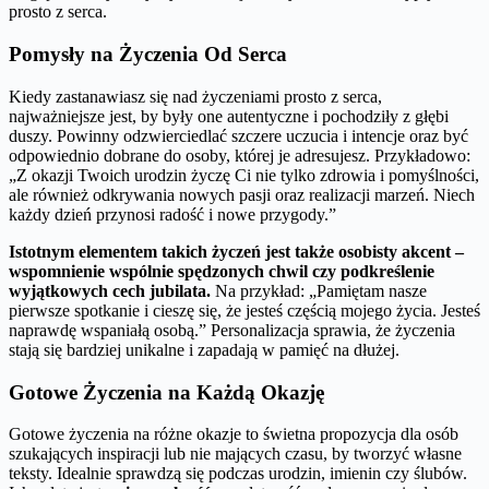
prosto z serca.
Pomysły na Życzenia Od Serca
Kiedy zastanawiasz się nad życzeniami prosto z serca,
najważniejsze jest, by były one autentyczne i pochodziły z głębi
duszy. Powinny odzwierciedlać szczere uczucia i intencje oraz być
odpowiednio dobrane do osoby, której je adresujesz. Przykładowo:
„Z okazji Twoich urodzin życzę Ci nie tylko zdrowia i pomyślności,
ale również odkrywania nowych pasji oraz realizacji marzeń. Niech
każdy dzień przynosi radość i nowe przygody.”
Istotnym elementem takich życzeń jest także osobisty akcent –
wspomnienie wspólnie spędzonych chwil czy podkreślenie
wyjątkowych cech jubilata.
Na przykład: „Pamiętam nasze
pierwsze spotkanie i cieszę się, że jesteś częścią mojego życia. Jesteś
naprawdę wspaniałą osobą.” Personalizacja sprawia, że życzenia
stają się bardziej unikalne i zapadają w pamięć na dłużej.
Gotowe Życzenia na Każdą Okazję
Gotowe życzenia na różne okazje to świetna propozycja dla osób
szukających inspiracji lub nie mających czasu, by tworzyć własne
teksty. Idealnie sprawdzą się podczas urodzin, imienin czy ślubów.