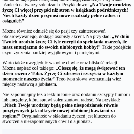
uśmiech na twarzy solenizanta. Przykładowo:
„Na Twoje urodziny
życzę Ci więcej przygód niż stron w książkach podróżniczych!
Niech każdy dzień przynosi nowe rozdziały pełne radości i
osiągnięć.”
Można również odnieść się do pasji czy zainteresowań
obdarowywanego, dodając osobisty akcent. Na przykład:
„W dniu
Twoich urodzin życzę Ci tyle energii do spełniania marzeń, ile
masz entuzjazmu do swoich ulubionych hobby!”
Takie podejście
czyni życzenia bardziej wyjątkowymi i pamiętnymi.
Warto także uwzględnić wspólne chwile oraz bliskość relacji.
Można napisać coś takiego:
„Cieszę się, że mogę świętować ten
dzień razem z Tobą. Życzę Ci zdrowia i szczęścia w każdym
momencie naszego życia.”
Tego typu słowa wzmacniają więź
między nadawcą a jubilatem.
Nie zapominajmy też o lekkim tonie oraz dodaniu szczypty humoru
lub anegdoty, która sprawi solenizantowi radość. Na przykład:
„Niech Twoje urodziny będą pełne niespodzianek równie
pozytywnych jak odkrycie nowej ulubionej kawiarni za
rogiem!”
Oryginalność w składaniu życzeń jest kluczem do
stworzenia niezapomnianych chwil dla jubilata.