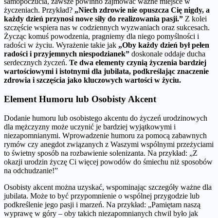
samopoczucia, zawsze powinno zajmować ważne miejsce w
życzeniach. Przykład?
„Niech zdrowie nie opuszcza Cię nigdy, a
każdy dzień przynosi nowe siły do realizowania pasji.”
Z kolei
szczęście wspiera nas w codziennych wyzwaniach oraz sukcesach.
Życząc komuś powodzenia, pragniemy dla niego pomyślności i
radości w życiu. Wyrażenie takie jak
„Oby każdy dzień był pełen
radości i przyjemnych niespodzianek”
doskonale oddaje ducha
serdecznych życzeń.
Te dwa elementy czynią życzenia bardziej
wartościowymi i istotnymi dla jubilata, podkreślając znaczenie
zdrowia i szczęścia jako kluczowych wartości w życiu.
Element Humoru lub Osobisty Akcent
Dodanie humoru lub osobistego akcentu do życzeń urodzinowych
dla mężczyzny może uczynić je bardziej wyjątkowymi i
niezapomnianymi. Wprowadzenie humoru za pomocą zabawnych
rymów czy anegdot związanych z Waszymi wspólnymi przeżyciami
to świetny sposób na rozbawienie solenizanta. Na przykład: „Z
okazji urodzin życzę Ci więcej powodów do śmiechu niż sposobów
na odchudzanie!”
Osobisty akcent można uzyskać, wspominając szczegóły ważne dla
jubilata. Może to być przypomnienie o wspólnej przygodzie lub
podkreślenie jego pasji i marzeń. Na przykład: „Pamiętam naszą
wyprawę w góry – oby takich niezapomnianych chwil było jak