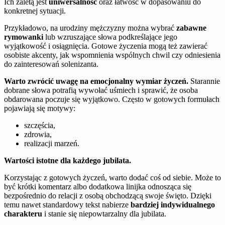
Ich zaletą jest
uniwersalność
oraz łatwość w dopasowaniu do
konkretnej sytuacji.
Przykładowo, na urodziny mężczyzny można wybrać
zabawne
rymowanki
lub wzruszające słowa podkreślające jego
wyjątkowość i osiągnięcia. Gotowe życzenia mogą też zawierać
osobiste akcenty, jak wspomnienia wspólnych chwil czy odniesienia
do zainteresowań solenizanta.
Warto zwrócić uwagę na emocjonalny wymiar życzeń.
Starannie
dobrane słowa potrafią wywołać uśmiech i sprawić, że osoba
obdarowana poczuje się wyjątkowo. Często w gotowych formułach
pojawiają się motywy:
szczęścia,
zdrowia,
realizacji marzeń.
Wartości istotne dla każdego jubilata.
Korzystając z gotowych życzeń, warto dodać coś od siebie. Może to
być krótki komentarz albo dodatkowa linijka odnosząca się
bezpośrednio do relacji z osobą obchodzącą swoje święto. Dzięki
temu nawet standardowy tekst nabierze
bardziej indywidualnego
charakteru
i stanie się niepowtarzalny dla jubilata.