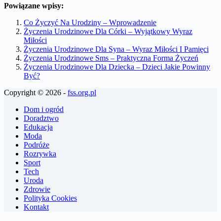
Powiązane wpisy:
Co Życzyć Na Urodziny – Wprowadzenie
Życzenia Urodzinowe Dla Córki – Wyjątkowy Wyraz
Miłości
Życzenia Urodzinowe Dla Syna – Wyraz Miłości I Pamięci
Życzenia Urodzinowe Sms – Praktyczna Forma Życzeń
Życzenia Urodzinowe Dla Dziecka – Dzieci Jakie Powinny
Być?
Copyright © 2026 -
fss.org.pl
Dom i ogród
Doradztwo
Edukacja
Moda
Podróże
Rozrywka
Sport
Tech
Uroda
Zdrowie
Polityka Cookies
Kontakt