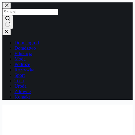
Przejdź
do
treści
Brak
wyników
Dom i ogród
Doradztwo
Edukacja
Moda
Podróże
Rozrywka
Sport
Tech
Uroda
Zdrowie
Kontakt