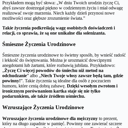
Przykładem mogą być słowa: „W dniu Twoich urodzin życzę Ci,
abyś zawsze dostrzegał piękno w codziennym życiu i miał odwagę
realizować swoje marzenia. Niech każdy dzień przynosi nowe
możliwości oraz głębsze zrozumienie świata.”
Takie życzenia podkreślają wagę osobistych doświadczeń i
relacji, co sprawia, że są one unikalne dla solenizanta.
Śmieszne Życzenia Urodzinowe
Śmieszne życzenia urodzinowe to świetny sposób, by wnieść radość
i lekkość do świętowania. Można je urozmaicić dowcipnymi
anegdotami lub żartami, które rozbawią jubilata. Przykładowo:
„
Życzę Ci więcej powodów do śmiechu niż metod na
odchudzanie
” albo „
Niech Twoje włosy zawsze będą tam, gdzie
powinny!
”. Takie życzenia są idealne dla osób z poczuciem
humoru, które cenią dobrą zabawę.
Dzięki wesołym zwrotom i
ironicznym porównaniom kartka staje się nie tylko
podarunkiem, ale także źródłem uśmiechu.
Wzruszające Życzenia Urodzinowe
Wzruszające życzenia urodzinowe dla mężczyzny
to prezent,
który na długo zapadnie w pamięć. Powinny one zawierać szczere