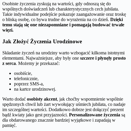
Osobiste życzenia zyskują na wartości, gdy odnoszą się do
wspólnych doświadczeń lub charakterystycznych cech jubilata.
Takie indywidualne podejście pokazuje zaangażowanie oraz troskę
o bliską osobę, co bywa trudne do wyrażenia na co dzień.
Dzięki
temu stają się one niezapomniane i pomagają budować trwałe
więzi.
Jak Złożyć Życzenia Urodzinowe
Składanie życzeń na urodziny warto wzbogacić kilkoma istotnymi
elementami. Najważniejsze, aby były one
szczere i płynęły prosto
z serca
. Możemy je przekazać:
osobiście,
telefonicznie,
poprzez SMS-a,
na kartce urodzinowej.
Warto dodać
osobisty akcent
, jak choćby wspomnienie wspólnie
spędzonych chwil lub żart wywołujący uśmiech jubilata, co nadaje
im szczególnej wartości. Dodatkowo dobrze jest dołączyć prezent
bądź kwiaty jako gest przyjazności.
Personalizowane życzenia
są
dla obdarowanego znacznie bardziej wyjątkowe i zapadają w
pamięć.