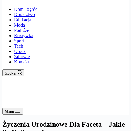
Dom i ogród
Doradztwo
Edukacja
Moda
Podróże
Rozrywka
Sport
Tech
Uroda
Zdrowie
Kontakt
Szukaj
Menu
Życzenia Urodzinowe Dla Faceta – Jakie