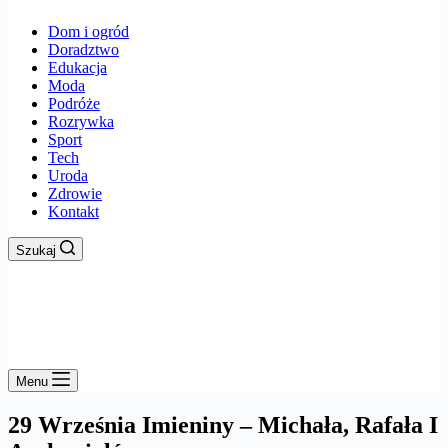
Dom i ogród
Doradztwo
Edukacja
Moda
Podróże
Rozrywka
Sport
Tech
Uroda
Zdrowie
Kontakt
Szukaj
Menu
29 Września Imieniny – Michała, Rafała I