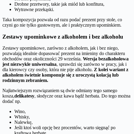
Drobne przetwory, takie jak miód lub konfitura,
Wytrawne przekąski.
Taka kompozycja pozwala od razu podać prezent przy stole, co
czyni go nie tylko gustownym, ale i praktycznym upominkiem.
Zestawy upominkowe z alkoholem i bez alkoholu
Zestawy upominkowe, zarówno z alkoholem, jak i bez niego,
pozwalają idealnie dopasować prezent na imieniny do charakteru
obchodów oraz okoliczności 29 września.
Wersja bezalkoholowa
jest niezwykle uniwersalna
, sprawdzi się zarówno w pracy, jak i
dla kierowcy czy osoby, która nie pije alkoholu.
Z kolei wariant z
alkoholem świetnie komponuje się z uroczystą kolacją lub
rodzinnym zebraniem.
Najłatwiejszym rozwiązaniem są dwie odmiany tego samego
kosza,
delikatesy
, słodycze oraz kawa bądź herbata. Do tego można
dodać np.
Wino,
Whisky,
Nalewkę,
Jeśli ktoś woli opcję bez procentów, warto sięgnąć po
kraftową herbatę,