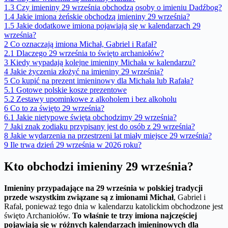
1.3
Czy imieniny 29 września obchodzą osoby o imieniu Dadźbog?
1.4
Jakie imiona żeńskie obchodzą imieniny 29 września?
1.5
Jakie dodatkowe imiona pojawiają się w kalendarzach 29
września?
2
Co oznaczają imiona Michał, Gabriel i Rafał?
2.1
Dlaczego 29 września to święto archaniołów?
3
Kiedy wypadają kolejne imieniny Michała w kalendarzu?
4
Jakie życzenia złożyć na imieniny 29 września?
5
Co kupić na prezent imieninowy dla Michała lub Rafała?
5.1
Gotowe polskie kosze prezentowe
5.2
Zestawy upominkowe z alkoholem i bez alkoholu
6
Co to za święto 29 września?
6.1
Jakie nietypowe święta obchodzimy 29 września?
7
Jaki znak zodiaku przypisany jest do osób z 29 września?
8
Jakie wydarzenia na przestrzeni lat miały miejsce 29 września?
9
Ile trwa dzień 29 września w 2026 roku?
Kto obchodzi imieniny 29 września?
Imieniny przypadające na 29 września w polskiej tradycji
przede wszystkim związane są z imionami Michał
, Gabriel i
Rafał, ponieważ tego dnia w kalendarzu katolickim obchodzone jest
święto Archaniołów.
To właśnie te trzy imiona najczęściej
pojawiają się w różnych kalendarzach imieninowych dla