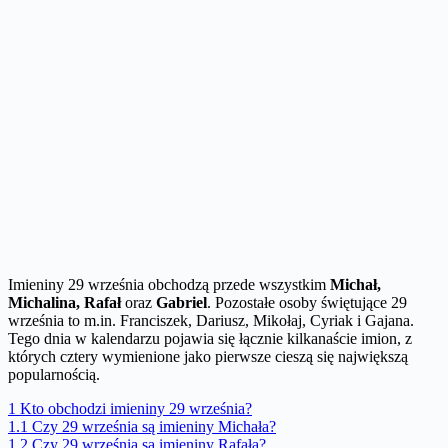
Imieniny 29 września obchodzą przede wszystkim
Michał,
Michalina, Rafał
oraz
Gabriel
. Pozostałe osoby świętujące 29
września to m.in. Franciszek, Dariusz, Mikołaj, Cyriak i Gajana.
Tego dnia w kalendarzu pojawia się łącznie kilkanaście imion, z
których cztery wymienione jako pierwsze cieszą się największą
popularnością.
1
Kto obchodzi imieniny 29 września?
1.1
Czy 29 września są imieniny Michała?
1.2
Czy 29 września są imieniny Rafała?