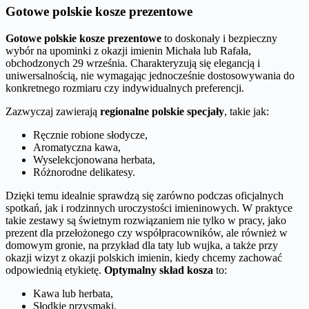
Gotowe polskie kosze prezentowe
Gotowe polskie kosze prezentowe
to doskonały i bezpieczny
wybór na upominki z okazji imienin Michała lub Rafała,
obchodzonych 29 września. Charakteryzują się elegancją i
uniwersalnością, nie wymagając jednocześnie dostosowywania do
konkretnego rozmiaru czy indywidualnych preferencji.
Zazwyczaj zawierają
regionalne polskie specjały
, takie jak:
Ręcznie robione słodycze,
Aromatyczna kawa,
Wyselekcjonowana herbata,
Różnorodne delikatesy.
Dzięki temu idealnie sprawdzą się zarówno podczas oficjalnych
spotkań, jak i rodzinnych uroczystości imieninowych. W praktyce
takie zestawy są świetnym rozwiązaniem nie tylko w pracy, jako
prezent dla przełożonego czy współpracowników, ale również w
domowym gronie, na przykład dla taty lub wujka, a także przy
okazji wizyt z okazji polskich imienin, kiedy chcemy zachować
odpowiednią etykietę.
Optymalny skład kosza
to:
Kawa lub herbata,
Słodkie przysmaki,