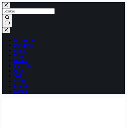
Przejdź
do
treści
Brak
wyników
Dom i ogród
Doradztwo
Edukacja
Moda
Podróże
Rozrywka
Sport
Tech
Uroda
Zdrowie
Kontakt