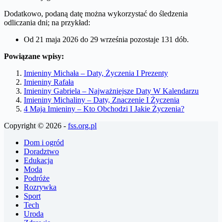
Dodatkowo, podaną datę można wykorzystać do śledzenia
odliczania dni; na przykład:
Od 21 maja 2026 do 29 września pozostaje 131 dób.
Powiązane wpisy:
Imieniny Michała – Daty, Życzenia I Prezenty
Imieniny Rafała
Imieniny Gabriela – Najważniejsze Daty W Kalendarzu
Imieniny Michaliny – Daty, Znaczenie I Życzenia
4 Maja Imieniny – Kto Obchodzi I Jakie Życzenia?
Copyright © 2026 -
fss.org.pl
Dom i ogród
Doradztwo
Edukacja
Moda
Podróże
Rozrywka
Sport
Tech
Uroda