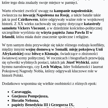
które tego dnia znalazły swoje miejsce w pamięci.
Warto również zwrócić uwagę na
kampanie napoleońskie
,
zwłaszcza na
inwazję Napoleona na Rosję
, a także batalie takie
jak ta pod
Czirikowem
, które odgrywały ważne role w wojskowej
historii. Z XX wieku zachowały się zapisy dotyczące
katastrofy
samolotu Vickers Viscount
, a w dziedzinie kościelno-politycznej
szczególnie wyróżnia się
wizyta papieża Jana Pawła II w
Irlandii
, która miała duże znaczenie społeczne i religijne.
W tym samym dniu przywołuje się także różnego rodzaju konflikty,
między innymi
wojnę domową w Somalii
,
misję pokojową Unii
Afrykańskiej
oraz
bitwę o Kismaju
, świadczące o złożoności
światowej sceny politycznej. W rocznicach i biografiach przewijają
się sylwetki wybitnych postaci, takich jak
Józef Wybicki
, autor
hymnu narodowego, czy
Lech Wałęsa
, lider Solidarności i laureat
Pokojowej Nagrody Nobla, którzy odgrywali kluczowe role w
historii Polski.
Dodatkowo wspomina się wielkie osobistości z różnych epok:
Caravaggia,
Gnejusza Pompejusza,
Horatio Nelsona,
papieży Benedykta III i Grzegorza IX,