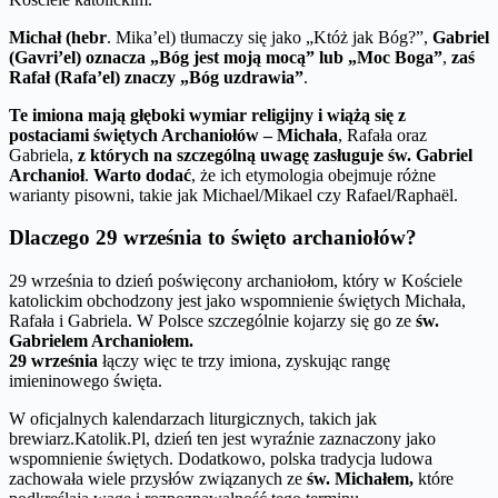
Michał (hebr
. Mika’el) tłumaczy się jako „Któż jak Bóg?”,
Gabriel
(Gavri’el) oznacza „Bóg jest moją mocą” lub „Moc Boga”
,
zaś
Rafał (Rafa’el) znaczy „Bóg uzdrawia”
.
Te imiona mają głęboki wymiar religijny i wiążą się z
postaciami świętych Archaniołów – Michała
, Rafała oraz
Gabriela,
z których na szczególną uwagę zasługuje św. Gabriel
Archanioł
.
Warto dodać
, że ich etymologia obejmuje różne
warianty pisowni, takie jak Michael/Mikael czy Rafael/Raphaël.
Dlaczego 29 września to święto archaniołów?
29 września to dzień poświęcony archaniołom, który w Kościele
katolickim obchodzony jest jako wspomnienie świętych Michała,
Rafała i Gabriela. W Polsce szczególnie kojarzy się go ze
św.
Gabrielem Archaniołem.
29 września
łączy więc te trzy imiona, zyskując rangę
imieninowego święta.
W oficjalnych kalendarzach liturgicznych, takich jak
brewiarz.Katolik.Pl, dzień ten jest wyraźnie zaznaczony jako
wspomnienie świętych. Dodatkowo, polska tradycja ludowa
zachowała wiele przysłów związanych ze
św. Michałem,
które