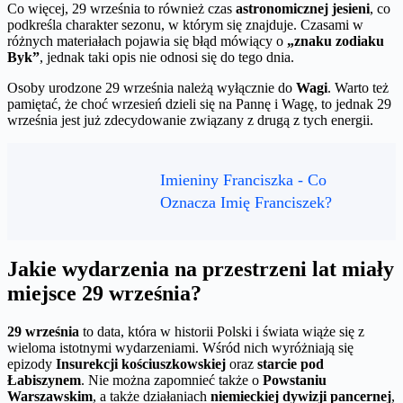
Co więcej, 29 września to również czas
astronomicznej jesieni
, co
podkreśla charakter sezonu, w którym się znajduje. Czasami w
różnych materiałach pojawia się błąd mówiący o
„znaku zodiaku
Byk”
, jednak taki opis nie odnosi się do tego dnia.
Osoby urodzone 29 września należą wyłącznie do
Wagi
. Warto też
pamiętać, że choć wrzesień dzieli się na Pannę i Wagę, to jednak 29
września jest już zdecydowanie związany z drugą z tych energii.
Imieniny Franciszka - Co
Oznacza Imię Franciszek?
Jakie wydarzenia na przestrzeni lat miały
miejsce 29 września?
29 września
to data, która w historii Polski i świata wiąże się z
wieloma istotnymi wydarzeniami. Wśród nich wyróżniają się
epizody
Insurekcji kościuszkowskiej
oraz
starcie pod
Łabiszynem
. Nie można zapomnieć także o
Powstaniu
Warszawskim
, a także działaniach
niemieckiej dywizji pancernej
,