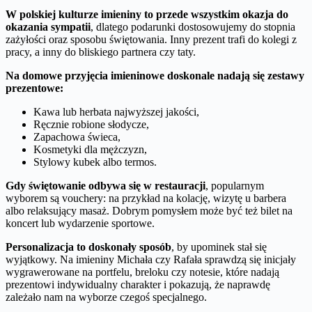
W polskiej kulturze imieniny to przede wszystkim okazja do
okazania sympatii
, dlatego podarunki dostosowujemy do stopnia
zażyłości oraz sposobu świętowania. Inny prezent trafi do kolegi z
pracy, a inny do bliskiego partnera czy taty.
Na domowe przyjęcia imieninowe doskonale nadają się zestawy
prezentowe:
Kawa lub herbata najwyższej jakości,
Ręcznie robione słodycze,
Zapachowa świeca,
Kosmetyki dla mężczyzn,
Stylowy kubek albo termos.
Gdy świętowanie odbywa się w restauracji
, popularnym
wyborem są vouchery: na przykład na kolację, wizytę u barbera
albo relaksujący masaż. Dobrym pomysłem może być też bilet na
koncert lub wydarzenie sportowe.
Personalizacja to doskonały sposób
, by upominek stał się
wyjątkowy. Na imieniny Michała czy Rafała sprawdzą się inicjały
wygrawerowane na portfelu, breloku czy notesie, które nadają
prezentowi indywidualny charakter i pokazują, że naprawdę
zależało nam na wyborze czegoś specjalnego.