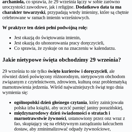
archanioła,
co sprawia, że 29 września łączy w sobie zarówno
uroczystości zawodowe, jak i religijne.
Dodatkowo data ta ma
charakter towarzyski
, przypadają wtedy imieniny, które są chętnie
celebrowane w ramach imienin wrześniowych.
W praktyce ten dzień pełni podwójną rolę:
Jest okazją do świętowania imienin,
Jest okazją do uhonorowania pracy doręczycieli,
Co sprawia, że zyskuje on na znaczeniu w kalendarzu.
Jakie nietypowe święta obchodzimy 29 września?
29 września to nie tylko
święto kurierów i doręczycieli
, ale
również dzień poświęcony różnorodnym, nietypowym obchodom
związanym z czytelnictwem, zdrowiem, kulturą oraz problematyką
marnotrawienia jedzenia. Wśród najważniejszych świąt tego dnia
wymienia się:
ogólnopolski dzień głośnego czytania
, który zainicjowała
polska izba książki, aby uczcić pamięć janiny porazińskiej,
międzynarodowy dzień świadomości o stratach i
marnotrawstwie żywności
, ustanowiony przez onz wraz z
fao, skupiający się na efektywnym zarządzaniu łańcuchem
dostaw, aby zminimalizować odpady żywnościowe,