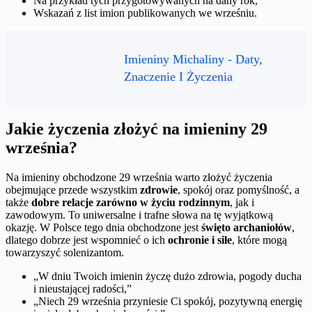
Na przykład tych przygotowywanych na dany rok,
Wskazań z list imion publikowanych we wrześniu.
Imieniny Michaliny - Daty,
Znaczenie I Życzenia
Jakie życzenia złożyć na imieniny 29
września?
Na imieniny obchodzone 29 września warto złożyć życzenia
obejmujące przede wszystkim
zdrowie
, spokój oraz pomyślność, a
także
dobre relacje zarówno w życiu rodzinnym
, jak i
zawodowym. To uniwersalne i trafne słowa na tę wyjątkową
okazję. W Polsce tego dnia obchodzone jest
święto archaniołów
,
dlatego dobrze jest wspomnieć o ich
ochronie i sile
, które mogą
towarzyszyć solenizantom.
„W dniu Twoich imienin życzę dużo zdrowia, pogody ducha
i nieustającej radości,”
„Niech 29 września przyniesie Ci spokój, pozytywną energię