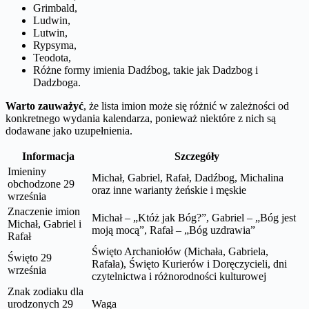
Grimbald,
Ludwin,
Lutwin,
Rypsyma,
Teodota,
Różne formy imienia Dadźbog, takie jak Dadzbog i
Dadzboga.
Warto zauważyć
, że lista imion może się różnić w zależności od
konkretnego wydania kalendarza, ponieważ niektóre z nich są
dodawane jako uzupełnienia.
Informacja
Szczegóły
Imieniny
Michał, Gabriel, Rafał, Dadźbog, Michalina
obchodzone 29
oraz inne warianty żeńskie i męskie
września
Znaczenie imion
Michał – „Któż jak Bóg?”, Gabriel – „Bóg jest
Michał, Gabriel i
moją mocą”, Rafał – „Bóg uzdrawia”
Rafał
Święto Archaniołów (Michała, Gabriela,
Święto 29
Rafała), Święto Kurierów i Doręczycieli, dni
września
czytelnictwa i różnorodności kulturowej
Znak zodiaku dla
urodzonych 29
Waga