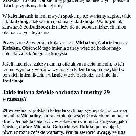
września. To dość rzadkie imię pojawia się na niektórych polskich
listach przypisanych do tej daty.
W kalendarzach imieninowych spotkamy też warianty zapisu, takie
jak
dadzbog
, a także formę odmiany
dadzboga
. Warto jednak
zauważyć, że
Dadźbog
nie należy do najpopularniejszych imion
obchodzonych tego dnia.
Przeważnie 29 września kojarzy się z
Michałem
,
Gabrielem
czy
Rafałem
. Obecność tego imienia zależy więc od konkretnego
kalendarza, z którego się korzysta.
Jeżeli natomiast zależy nam na oficjalnym ujęciu imienin, to ich
termin wynika z wpisu w wybranym kalendarzu, na przykład w
polskich imiennikach, i właśnie wtedy obchodzi się imieniny
Dadźboga
.
Jakie imiona żeńskie obchodzą imieniny 29
września?
29 września
w polskich kalendarzach najczęściej obchodzone są
imieniny
Michaliny
, która dominuje wśród żeńskich imion na ten
dzień. Jednak ta data łączy w sobie zarówno imiona męskie, jak i
żeńskie, oprócz
Michała
,
Gabriela
czy
Rafała
, pojawiają się
również różne żeńskie warianty.
Warto zwrócić uwagę
, że lista