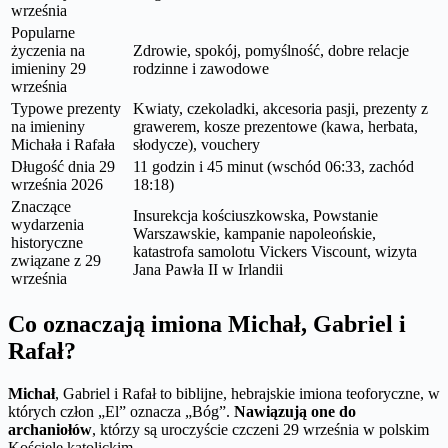
września
Popularne
życzenia na
Zdrowie, spokój, pomyślność, dobre relacje
imieniny 29
rodzinne i zawodowe
września
Typowe prezenty
Kwiaty, czekoladki, akcesoria pasji, prezenty z
na imieniny
grawerem, kosze prezentowe (kawa, herbata,
Michała i Rafała
słodycze), vouchery
Długość dnia 29
11 godzin i 45 minut (wschód 06:33, zachód
września 2026
18:18)
Znaczące
Insurekcja kościuszkowska, Powstanie
wydarzenia
Warszawskie, kampanie napoleońskie,
historyczne
katastrofa samolotu Vickers Viscount, wizyta
związane z 29
Jana Pawła II w Irlandii
września
Co oznaczają imiona Michał, Gabriel i
Rafał?
Michał
, Gabriel i Rafał to biblijne, hebrajskie imiona teoforyczne, w
których człon „El” oznacza „Bóg”.
Nawiązują one do
archaniołów
, którzy są uroczyście czczeni 29 września w polskim
Kościele katolickim.