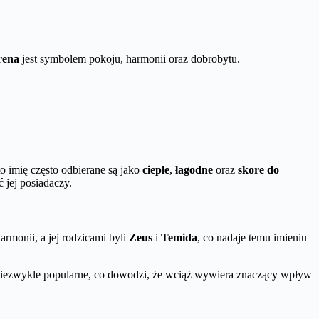
rena
jest symbolem pokoju, harmonii oraz dobrobytu.
o imię często odbierane są jako
ciepłe
,
łagodne
oraz
skore do
 jej posiadaczy.
armonii, a jej rodzicami byli
Zeus
i
Temida
, co nadaje temu imieniu
t niezwykle popularne, co dowodzi, że wciąż wywiera znaczący wpływ