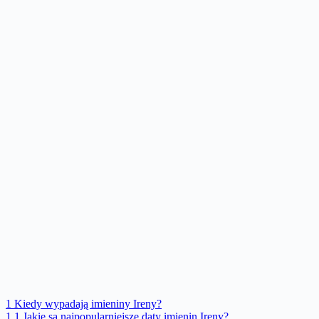
1
Kiedy wypadają imieniny Ireny?
1.1
Jakie są najpopularniejsze daty imienin Ireny?