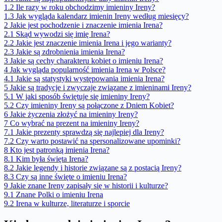
1.2
Ile razy w roku obchodzimy imieniny Ireny?
1.3
Jak wygląda kalendarz imienin Ireny według miesięcy?
2
Jakie jest pochodzenie i znaczenie imienia Irena?
2.1
Skąd wywodzi się imię Irena?
2.2
Jakie jest znaczenie imienia Irena i jego warianty?
2.3
Jakie są zdrobnienia imienia Irena?
3
Jakie są cechy charakteru kobiet o imieniu Irena?
4
Jak wygląda popularność imienia Irena w Polsce?
4.1
Jakie są statystyki występowania imienia Irena?
5
Jakie są tradycje i zwyczaje związane z imieninami Ireny?
5.1
W jaki sposób świętuje się imieniny Ireny?
5.2
Czy imieniny Ireny są połączone z Dniem Kobiet?
6
Jakie życzenia złożyć na imieniny Ireny?
7
Co wybrać na prezent na imieniny Ireny?
7.1
Jakie prezenty sprawdzą się najlepiej dla Ireny?
7.2
Czy warto postawić na spersonalizowane upominki?
8
Kto jest patronką imienia Irena?
8.1
Kim była święta Irena?
8.2
Jakie legendy i historie związane są z postacią Ireny?
8.3
Czy są inne święte o imieniu Irena?
9
Jakie znane Ireny zapisały się w historii i kulturze?
9.1
Znane Polki o imieniu Irena
9.2
Irena w kulturze, literaturze i sporcie