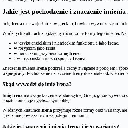
Jakie jest pochodzenie i znaczenie imienia
Imię
Irena
ma swoje źródła w greckim, bowiem wywodzi się od imie
W różnych kulturach znajdziemy różnorodne formy tego imienia. Na 
w języku angielskim i niemieckim funkcjonuje jako
Irene
,
w rosyjskim jako
Irina
,
w francuskim przybiera formę
Irène
,
a w hiszpańskim można spotkać
Irenea
.
Znaczenie imienia
Irena
podkreśla cechy związane z pokojem i spoko
współpracy
. Pochodzenie i znaczenie
Ireny
doskonale odzwierciedl
Skąd wywodzi się imię Irena?
Imię Irena
ma swoje korzenie w starożytnej Grecji, gdzie wywodzi się
bogate konotacje i głębszą symbolikę.
W różnych kulturach
Irena
przyjmuje różne formy oraz warianty, al
i jest silnie powiązane z ideą pokoju i harmonii.
Jakie jest znaczenie imienia Irena i jego warianty?