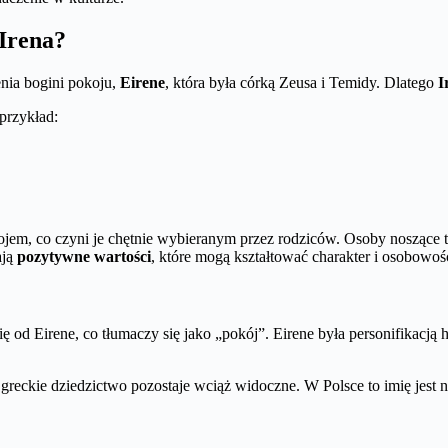
 Irena?
nia bogini pokoju,
Eirene
, która była córką Zeusa i Temidy. Dlatego
I
przykład:
jem, co czyni je chętnie wybieranym przez rodziców. Osoby noszące t
ają
pozytywne wartości
, które mogą kształtować charakter i osobowość
 od Eirene, co tłumaczy się jako „pokój”. Eirene była personifikacją h
e greckie dziedzictwo pozostaje wciąż widoczne. W Polsce to imię jes