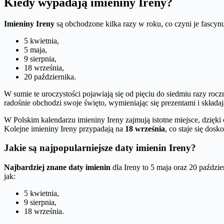
Kiedy wypadają imieniny Ireny?
Imieniny Ireny
są obchodzone kilka razy w roku, co czyni je fascyn
5 kwietnia,
5 maja,
9 sierpnia,
18 września,
20 października.
W sumie te uroczystości pojawiają się od pięciu do siedmiu razy rocz
radośnie obchodzi swoje święto, wymieniając się prezentami i składaj
W Polskim kalendarzu imieniny Ireny zajmują istotne miejsce, dzięk
Kolejne imieniny Ireny przypadają na
18 września
, co staje się dos
Jakie są najpopularniejsze daty imienin Ireny?
Najbardziej znane daty imienin
dla Ireny to 5 maja oraz 20 paździe
jak:
5 kwietnia,
9 sierpnia,
18 września.