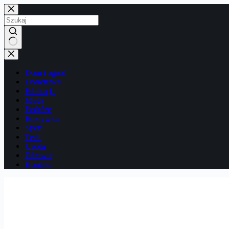
Przejdź
do
treści
Brak
wyników
Dom i ogród
Doradztwo
Edukacja
Moda
Podróże
Rozrywka
Sport
Tech
Uroda
Zdrowie
Kontakt