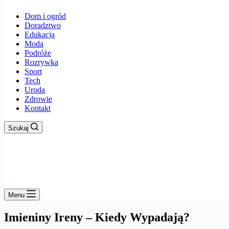
Dom i ogród
Doradztwo
Edukacja
Moda
Podróże
Rozrywka
Sport
Tech
Uroda
Zdrowie
Kontakt
Szukaj
Menu
Imieniny Ireny – Kiedy Wypadają?