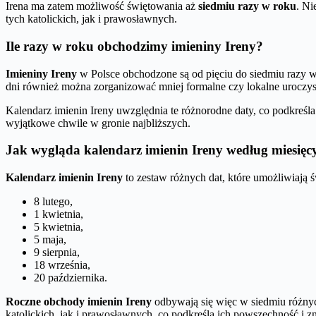
Irena ma zatem możliwość świętowania aż
siedmiu razy w roku
. Ni
tych katolickich, jak i prawosławnych.
Ile razy w roku obchodzimy imieniny Ireny?
Imieniny Ireny
w Polsce obchodzone są od pięciu do siedmiu razy w r
dni również można zorganizować mniej formalne czy lokalne uroczyst
Kalendarz imienin Ireny uwzględnia te różnorodne daty, co podkreśla 
wyjątkowe chwile w gronie najbliższych.
Jak wygląda kalendarz imienin Ireny według miesięc
Kalendarz imienin Ireny
to zestaw różnych dat, które umożliwiają ś
8 lutego,
1 kwietnia,
5 kwietnia,
5 maja,
9 sierpnia,
18 września,
20 października.
Roczne obchody imienin Ireny
odbywają się więc w siedmiu różnyc
katolickich, jak i prawosławnych, co podkreśla ich powszechność i z