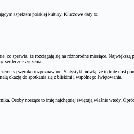
ującym aspektem polskiej kultury. Kluczowe daty to:
nie, co sprawia, że rozciągają się na różnorodne miesiące. Największą 
ąc serdeczne życzenia.
i czemu są szeroko rozpoznawane. Statystyki mówią, że to imię nosi p
konałą okazją do spotkania się z bliskimi i wspólnego świętowania.
rnika. Osoby noszące to imię najchętniej świętują właśnie wtedy. Opróc