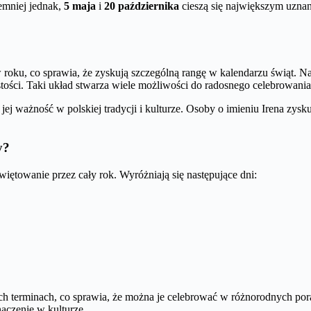
emniej jednak,
5 maja
i
20 października
cieszą się największym uznan
oku, co sprawia, że zyskują szczególną rangę w kalendarzu świąt. Naj
ości. Taki układ stwarza wiele możliwości do radosnego celebrowania
jej ważność w polskiej tradycji i kulturze. Osoby o imieniu Irena zys
y?
więtowanie przez cały rok. Wyróżniają się następujące dni:
h terminach, co sprawia, że można je celebrować w różnorodnych por
naczenie w kulturze.