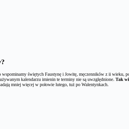
y?
to wspominamy świętych Faustynę i Jowitę, męczenników z ii wieku, p
e używanym kalendarzu imienin te terminy nie są uwzględnione.
Tak wi
adają mniej więcej w połowie lutego, tuż po Walentynkach.