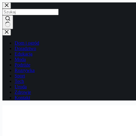
Przejdź
do
treści
Brak
wyników
Dom i ogród
Doradztwo
Edukacja
Moda
Podróże
Rozrywka
Sport
Tech
Uroda
Zdrowie
Kontakt