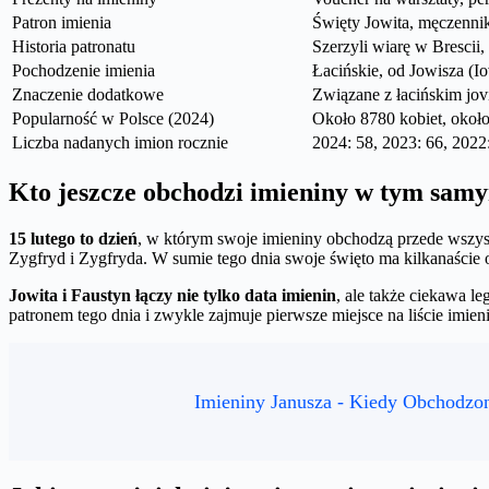
Patron imienia
Święty Jowita, męczennik 
Historia patronatu
Szerzyli wiarę w Brescii
Pochodzenie imienia
Łacińskie, od Jowisza (I
Znaczenie dodatkowe
Związane z łacińskim jovi
Popularność w Polsce (2024)
Około 8780 kobiet, około
Liczba nadanych imion rocznie
2024: 58, 2023: 66, 2022
Kto jeszcze obchodzi imieniny w tym samy
15 lutego to dzień
, w którym swoje imieniny obchodzą przede wszyst
Zygfryd i Zygfryda. W sumie tego dnia swoje święto ma kilkanaście 
Jowita i Faustyn łączy nie tylko data imienin
, ale także ciekawa le
patronem tego dnia i zwykle zajmuje pierwsze miejsce na liście imie
Imieniny Janusza - Kiedy Obchodzo