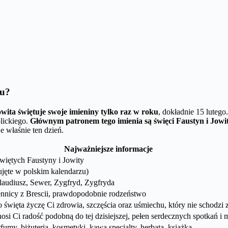
ku?
wita świętuje swoje imieniny tylko raz w roku
, dokładnie 15 lutego
olickiego.
Głównym patronem tego imienia są święci Faustyn i Jowi
e właśnie ten dzień.
Najważniejsze informacje
więtych Faustyny i Jowity
ujęte w polskim kalendarzu)
Klaudiusz, Sewer, Zygfryd, Zygfryda
ennicy z Brescii, prawdopodobnie rodzeństwo
 święta życzę Ci zdrowia, szczęścia oraz uśmiechu, który nie schodzi 
si Ci radość podobną do tej dzisiejszej, pełen serdecznych spotkań i 
fumy, biżuteria, kosmetyki, kawa specialty, herbata, książka