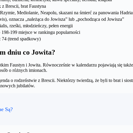
z Brescii, brat Faustyna
, Rzymie, Mediolanie, Neapolu, skazani na śmierć za panowania Hadri
ovis), oznacza „należąca do Jowisza” lub „pochodząca od Jowisza”
alis, rześki, młodzieńczy, pełen energii
 198-199 miejsce w rankingu popularności
: 74 (trend spadkowy)
m dniu co Jowita?
kim Faustyn i Jowita. Równocześnie w kalendarzu pojawiają się także 
osób o różnych imionach.
genda o rodzeństwie z Brescii. Niektórzy twierdzą, że byli to brat i si
ninowych jubilatów.
ne Są?