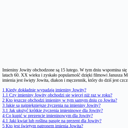
Imieniny Jowity obchodzone są 15 lutego. W tym dniu wspomina się ś
latach 60. XX wieku i zyskało popularność dzięki filmowi Janusza M
imienia jest święty Jowita, diakon i męczennik, który do dziś jest czc
1
Kiedy dokładnie wypadają imieniny Jowity?
1.1
Czy imieniny Jowity obchodzi się więcej niż raz w roku?
2
Kto jeszcze obchodzi imieniny w tym samym dniu co Jowita?
3
Jakie są najpiękniejsze życzenia na imieniny Jowity?
3.1
Jak ułożyć krótkie życzenia imieninowe dla Jowity?
4
Co kupić w prezencie imieninowym dla Jowity?
4.1
Jaki kwiat lub roślina pasuje na prezent dla Jowity?
5
Kto jest świętym patronem imienia Jowita?