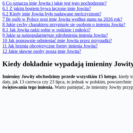
6
Co oznacza imię Jowita i jakie jest jego pochodzenie?
6.1
Z jakim bogiem bywa łączone imię Jowita?
6.2
Kiedy imię Jowita było nadawane mężczyznom?
7
Ile osób w Polsce nosi imię Jowita według stanu na 2026 rok?
8
Jakie cechy charakteru przypisuje się osobom o imieniu Jowita?
8.1
Jak Jowita radzi sobie w rodzinie i miłości?
9
Jakie są najpopularniejsze zdrobnienia imienia Jowita?
10
Jak poprawnie odmieniać imię Jowita przez przypadki?
11
Jak brzmią obcojęzyczne formy imienia Jowita?
12
Jakie sławne osoby noszą imię Jowita?
Kiedy dokładnie wypadają imieniny Jowit
Imieniny Jowity obchodzimy przede wszystkim 15 lutego
, kiedy 
daty, jak 13 czerwca czy 23 lipca, to jednak w polskim, powszechni
świętowania tego imienia.
Warto pamiętać, że imieniny Jowity przyp