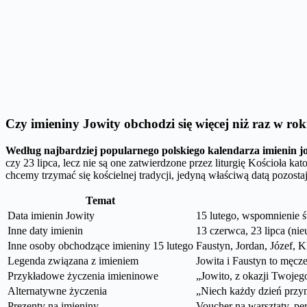
Czy imieniny Jowity obchodzi się więcej niż raz w ro
Według najbardziej popularnego polskiego kalendarza imienin jo
czy 23 lipca, lecz nie są one zatwierdzone przez liturgię Kościoła kat
chcemy trzymać się kościelnej tradycji, jedyną właściwą datą pozostaj
Temat
Data imienin Jowity
15 lutego, wspomnienie ś
Inne daty imienin
13 czerwca, 23 lipca (nie
Inne osoby obchodzące imieniny 15 lutego
Faustyn, Jordan, Józef, 
Legenda związana z imieniem
Jowita i Faustyn to męcz
Przykładowe życzenia imieninowe
„Jowito, z okazji Twojego
Alternatywne życzenia
„Niech każdy dzień przyno
Prezenty na imieniny
Voucher na warsztaty, per