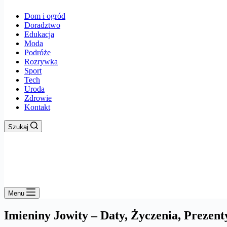
Dom i ogród
Doradztwo
Edukacja
Moda
Podróże
Rozrywka
Sport
Tech
Uroda
Zdrowie
Kontakt
Szukaj
Menu
Imieniny Jowity – Daty, Życzenia, Prezent