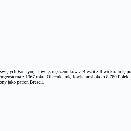
więtych Faustynę i Jowitę, męczenników z Brescii z II wieku. Imię poc
orgensterna z 1967 roku. Obecnie imię Jowita nosi około 8 780 Polek. 
zony jako patron Brescii.