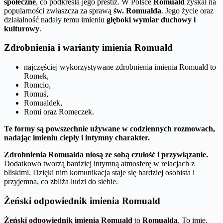
społeczne
, co podkreśla jego prestiż. W Polsce
Romuald
zyskał na
popularności zwłaszcza za sprawą
św. Romualda
. Jego życie oraz
działalność nadały temu imieniu
głęboki wymiar duchowy i
kulturowy
.
Zdrobnienia i warianty imienia Romuald
najczęściej wykorzystywane zdrobnienia imienia Romuald to
Romek,
Romcio,
Romuś,
Romualdek,
Romi oraz Romeczek.
Te formy są powszechnie używane w codziennych rozmowach,
nadając imieniu ciepły i intymny charakter.
Zdrobnienia Romualda niosą ze sobą czułość i przywiązanie.
Dodatkowo tworzą bardziej intymną atmosferę w relacjach z
bliskimi. Dzięki nim komunikacja staje się bardziej osobista i
przyjemna, co zbliża ludzi do siebie.
Żeński odpowiednik imienia Romuald
Żeński odpowiednik imienia Romuald
to
Romualda
. To imię,