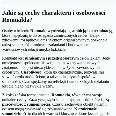
Jakie są cechy charakteru i osobowości
Romualda?
Osoby o imieniu
Romuald
wyróżniają się
ambicją
i
determinacją
,
które napędzają je do osiągania zamierzonych celów. Dzięki
zdrowemu rozsądkowi oraz talentom organizacyjnym doskonale
radzą sobie z różnorodnymi zadaniami i budowaniem
wartościowych relacji międzyludzkich.
Romuald jest
sumiennym
i
przedsiębiorczym
człowiekiem. Jego
umiejętności społeczne ułatwiają mu nawiązywanie nowych
znajomości, co jest niezwykle cenne w życiu zawodowym i
osobistym.
Cierpliwość
, która go charakteryzuje, pozwala mu
stawiać czoła trudnościom, a także odnajdywać spokój w
samotności. Czas spędzony na refleksji i samodzielnych działaniu
jest dla niego niezwykle ważny.
Z kolei żeńska forma imienia,
Romualda
, również ma swoje
unikalne cechy. Zazwyczaj są to silne tradycjonalistki, które łączą
pracowitość
z
sumiennością
. Często zachowują obiektywizm i
czasem mogą wydawać się zdystansowane.
Niezależność
i
samodzielność
to dla nich wartości kluczowe, które kształtują ich