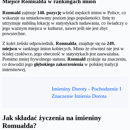
Miejsce Romualda w rankingach imion
Romuald
zajmuje
148. pozycję
wśród męskich imion w Polsce, co
wskazuje na umiarkowany poziom jego popularności. Imię to
utrzymuje stabilną lokację w statystykach nadawania, co świadczy o
jego ważnym miejscu w kulturze, nawet jeśli nie jest zbyt
powszechne.
Z kolei żeński odpowiednik,
Romualda
, znajduje się na
249.
miejscu
w rankingu imion kobiecych. Mimo że również nie jest w
ścisłej czołówce, jego obecność w statystykach jest zauważalna.
Pomimo mniej frywolnego statusu,
Romuald
zyskuje na znaczeniu,
co dowodzi jego
głębokiego zakorzenienia
w polskiej tradycji
imieninowej.
Imieniny Doroty - Pochodzenie I
Znaczenie Imienia Dorota
Jak składać życzenia na imieniny
Romualda?