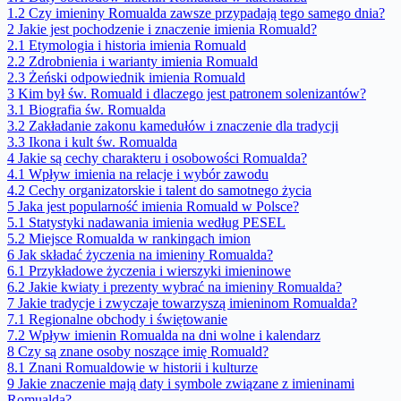
1.2
Czy imieniny Romualda zawsze przypadają tego samego dnia?
2
Jakie jest pochodzenie i znaczenie imienia Romuald?
2.1
Etymologia i historia imienia Romuald
2.2
Zdrobnienia i warianty imienia Romuald
2.3
Żeński odpowiednik imienia Romuald
3
Kim był św. Romuald i dlaczego jest patronem solenizantów?
3.1
Biografia św. Romualda
3.2
Zakładanie zakonu kamedułów i znaczenie dla tradycji
3.3
Ikona i kult św. Romualda
4
Jakie są cechy charakteru i osobowości Romualda?
4.1
Wpływ imienia na relacje i wybór zawodu
4.2
Cechy organizatorskie i talent do samotnego życia
5
Jaka jest popularność imienia Romuald w Polsce?
5.1
Statystyki nadawania imienia według PESEL
5.2
Miejsce Romualda w rankingach imion
6
Jak składać życzenia na imieniny Romualda?
6.1
Przykładowe życzenia i wierszyki imieninowe
6.2
Jakie kwiaty i prezenty wybrać na imieniny Romualda?
7
Jakie tradycje i zwyczaje towarzyszą imieninom Romualda?
7.1
Regionalne obchody i świętowanie
7.2
Wpływ imienin Romualda na dni wolne i kalendarz
8
Czy są znane osoby noszące imię Romuald?
8.1
Znani Romualdowie w historii i kulturze
9
Jakie znaczenie mają daty i symbole związane z imieninami
Romualda?