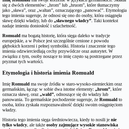
się z dwóch elementów: „hrom” lub „hruom”, które tłumaczymy
jako „sława”, oraz „waltan”, oznaczającego „panować”. Etymologia
tego imienia sugeruje, że odnosi się ono do osoby, która osiągnęła
sławę dzięki władzy, lub do
„sławnego władcy”
. Taki kontekst
nadaje imieniu doniosłość i szlachetność.
Romuald
ma bogatą historię, która sięga daleko w tradycje
europejskie, a w Polsce jest szczególnie cenione z powodu
głębokich korzeni i pełnej symboliki. Historia i znaczenie tego
imienia odzwierciedlają cechy przywódcze oraz autorytet. W
związku z tym, osoby noszące to imię często są postrzegane przez
pryzmat tych wartości.
Etymologia i historia imienia Romuald
Imię
Romuald
ma swoje źródła w staro-wysoko-niemieckim oraz
germańskim, łącząc w sobie dwa istotne elementy:
„hrom”
, które
oznacza sławę, oraz
„wald”
, odnoszące się do władzy lub
panowania. To germańskie pochodzenie sugeruje, że
Romuald
to
osoba, która zyskała rozpoznawalność dzięki swoim osiągnięciom
władzy.
Historia tego imienia sięga średniowiecza, kiedy to nosili je
nie
tylko władcy
, ale także
osoby zajmujące wysokie stanowiska