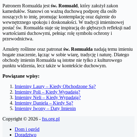
Patronem Romualda jest
św. Romuald
, który założył zakon
kamedułów. Stanowi on ważną duchową podporę dla osób
noszących to imię, promując kontemplację oraz dążenie do
wewnętrznego spokoju i doskonałości. W tradycji imieninowej
postać św. Romualda staje się inspiracją do głębszych refleksji nad
wartościami duchowymi, pełniąc rolę symbolu ochrony i
przewodnictwa.
Amulety roślinne oraz patronat
św. Romualda
nadają temu imieniu
bogate znaczenie, łącząc w sobie wiarę, tradycję i naturę. Dlatego
obchody imienin Romualda są istotne nie tylko z kulturowego
punktu widzenia, lecz także w kontekście duchowym.
Powiązane wpisy:
Imieniny Laury – Kiedy Obchodzone Są?
Imieniny Poli – Kiedy Wypadają?
Imieniny Neli – Kiedy Wypadają?
Imieniny Daniela – Kiedy Są?
Imieniny Iwony – Daty Imienin
Copyright © 2026 -
fss.org.pl
Dom i ogród
Doradztwo