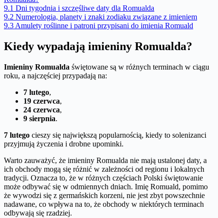
9.1
Dni tygodnia i szczęśliwe daty dla Romualda
9.2
Numerologia, planety i znaki zodiaku związane z imieniem
9.3
Amulety roślinne i patroni przypisani do imienia Romuald
Kiedy wypadają imieniny Romualda?
Imieniny Romualda
świętowane są w różnych terminach w ciągu
roku, a najczęściej przypadają na:
7 lutego
,
19 czerwca
,
24 czerwca
,
9 sierpnia
.
7 lutego
cieszy się największą popularnością, kiedy to solenizanci
przyjmują życzenia i drobne upominki.
Warto zauważyć, że imieniny Romualda nie mają ustalonej daty, a
ich obchody mogą się różnić w zależności od regionu i lokalnych
tradycji. Oznacza to, że w różnych częściach Polski świętowanie
może odbywać się w odmiennych dniach. Imię Romuald, pomimo
że wywodzi się z germańskich korzeni, nie jest zbyt powszechnie
nadawane, co wpływa na to, że obchody w niektórych terminach
odbywają się rzadziej.