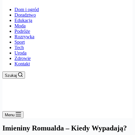
Dom i ogród
Doradztwo
Edukacja
Moda
Podróże
Rozrywka
Sport
Tech
Uroda
Zdrowie
Kontakt
Szukaj
Menu
Imieniny Romualda – Kiedy Wypadają?