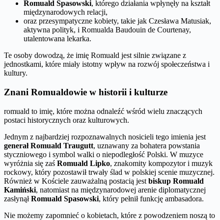
Romuald Spasowski
, którego działania wpłynęły na kształt
międzynarodowych relacji,
oraz przesympatyczne kobiety, takie jak Czesława Matusiak,
aktywna polityk, i Romualda Baudouin de Courtenay,
utalentowana lekarka.
Te osoby dowodzą, że imię Romuald jest silnie związane z
jednostkami, które miały istotny wpływ na rozwój społeczeństwa i
kultury.
Znani Romualdowie w historii i kulturze
romuald to imię, które można odnaleźć wśród wielu znaczących
postaci historycznych oraz kulturowych.
Jednym z najbardziej rozpoznawalnych nosicieli tego imienia jest
generał Romuald Traugutt
, uznawany za bohatera powstania
styczniowego i symbol walki o niepodległość Polski. W muzyce
wyróżnia się zaś
Romuald Lipko
, znakomity kompozytor i muzyk
rockowy, który pozostawił trwały ślad w polskiej scenie muzycznej.
Również w Kościele zauważalną postacią jest
biskup Romuald
Kamiński
, natomiast na międzynarodowej arenie diplomatycznej
zasłynął
Romuald Spasowski
, który pełnił funkcję ambasadora.
Nie możemy zapomnieć o kobietach, które z powodzeniem noszą to