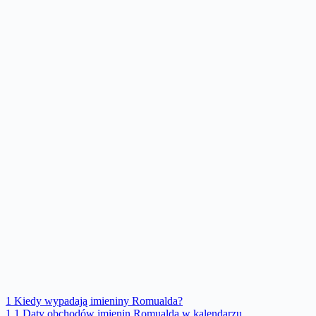
1
Kiedy wypadają imieniny Romualda?
1.1
Daty obchodów imienin Romualda w kalendarzu