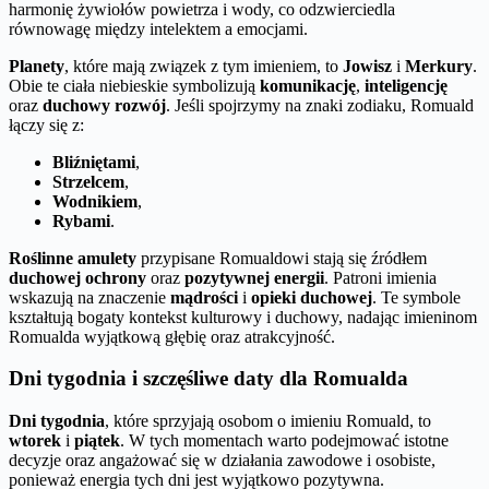
harmonię żywiołów powietrza i wody, co odzwierciedla
równowagę między intelektem a emocjami.
Planety
, które mają związek z tym imieniem, to
Jowisz
i
Merkury
.
Obie te ciała niebieskie symbolizują
komunikację
,
inteligencję
oraz
duchowy rozwój
. Jeśli spojrzymy na znaki zodiaku, Romuald
łączy się z:
Bliźniętami
,
Strzelcem
,
Wodnikiem
,
Rybami
.
Roślinne amulety
przypisane Romualdowi stają się źródłem
duchowej ochrony
oraz
pozytywnej energii
. Patroni imienia
wskazują na znaczenie
mądrości
i
opieki duchowej
. Te symbole
kształtują bogaty kontekst kulturowy i duchowy, nadając imieninom
Romualda wyjątkową głębię oraz atrakcyjność.
Dni tygodnia i szczęśliwe daty dla Romualda
Dni tygodnia
, które sprzyjają osobom o imieniu Romuald, to
wtorek
i
piątek
. W tych momentach warto podejmować istotne
decyzje oraz angażować się w działania zawodowe i osobiste,
ponieważ energia tych dni jest wyjątkowo pozytywna.