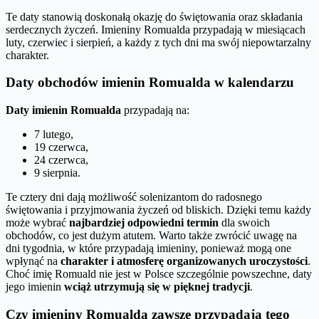
Te daty stanowią doskonałą okazję do świętowania oraz składania
serdecznych życzeń. Imieniny Romualda przypadają w miesiącach
luty, czerwiec i sierpień, a każdy z tych dni ma swój niepowtarzalny
charakter.
Daty obchodów imienin Romualda w kalendarzu
Daty imienin Romualda
przypadają na:
7 lutego,
19 czerwca,
24 czerwca,
9 sierpnia.
Te cztery dni dają możliwość solenizantom do radosnego
świętowania i przyjmowania życzeń od bliskich. Dzięki temu każdy
może wybrać
najbardziej odpowiedni termin
dla swoich
obchodów, co jest dużym atutem. Warto także zwrócić uwagę na
dni tygodnia, w które przypadają imieniny, ponieważ mogą one
wpłynąć na
charakter i atmosferę organizowanych uroczystości
.
Choć imię Romuald nie jest w Polsce szczególnie powszechne, daty
jego imienin
wciąż utrzymują się w pięknej tradycji
.
Czy imieniny Romualda zawsze przypadają tego