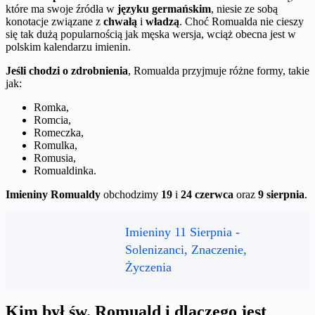
które ma swoje źródła w
języku germańskim
, niesie ze sobą
konotacje związane z
chwałą
i
władzą
. Choć Romualda nie cieszy
się tak dużą popularnością jak męska wersja, wciąż obecna jest w
polskim kalendarzu imienin.
Jeśli chodzi o zdrobnienia
, Romualda przyjmuje różne formy, takie
jak:
Romka,
Romcia,
Romeczka,
Romulka,
Romusia,
Romualdinka.
Imieniny Romualdy
obchodzimy
19
i
24 czerwca
oraz
9 sierpnia
.
Imieniny 11 Sierpnia -
Solenizanci, Znaczenie,
Życzenia
Kim był św. Romuald i dlaczego jest