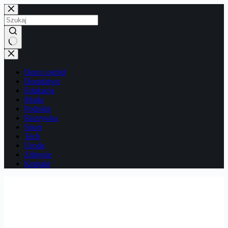
Przejdź
do
treści
Brak
wyników
Dom i ogród
Doradztwo
Edukacja
Moda
Podróże
Rozrywka
Sport
Tech
Uroda
Zdrowie
Kontakt