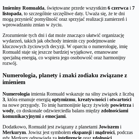
Imieniny Romualda
, świętowane przede wszystkim
6 czerwca
i
7
listopada
, to szczególnie szczęśliwe daty. Uważa się, że te dni
mogą przynieść pomyślność oraz sprzyjać realizacji zamierzeń i
wprowadzaniu zmian w życiu.
Zrozumienie tych dni i dat może znacząco ułatwić organizację
wydarzeń, takich jak obchody imienin czy podejmowanie
kluczowych życiowych decyzji. W oparciu o numerologię, imię
Romuald staje się jeszcze bardziej wyjątkowe, emanowane
specjalną energią, co wspiera jego osobowość oraz harmonijny
rozwój.
Numerologia, planety i znaki zodiaku związane z
imieniem
Numerologia
imienia Romuald wskazuje na silny związek z liczbą
3
, która emanuje energią
optymizmu
,
kreatywności
i
otwartości
na nowe przygody. To imię harmonijnie łączy żywioły
powietrza
i
wody
, co doskonale odzwierciedla balans między
zdolnościami
komunikacyjnymi
a
emocjami
.
Dodatkowo, Romuald jest związany z planetami
Jowiszem
i
Merkurym
. Jowisz jest symbolem
ekspansji
i
mądrości
, podczas
gdy Merkury odpowiada za
inteligencję
oraz
zdolności