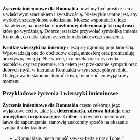
Życzenia imieninowe dla Romualda
powinny być prosto z serca,
z właściwym szacunkiem i życzliwością. Niezwykle istotne jest, aby
wydobyć szczególność solenizanta. Możesz wspomnieć o jego
charakterze, na przykład o
niezłomnej determinacji
lub
mądrości
,
które go wyróżniają. Dobrze jest także przywołać symbolikę imienia
Romuald, co nada całym życzeniom dodatkowego znaczenia.
Krótkie wierszyki na imieniny
cieszą się ogromną popularnością.
Wprowadzają one do obchodów ciepłą atmosferę oraz promieniują
pozytywną energią. Nie ważne, czy przekazujesz życzenia
osobiście, czy też pisemnie, ich celem jest przekazanie sympatii oraz
dobrych myśli w kierunku Romualda w tym szczególnym dniu.
Dlatego warto starannie dobrać słowa, by uczcić ten wyjątkowy
moment.
Przykładowe życzenia i wierszyki imieninowe
Życzenia imieninowe dla Romualda
często celebrują jego
wyjątkowe cechy, takie jak
determinacja
,
zdrowa intuicja
oraz
umiejętności organizacyjne
. Krótkie rymowanki imieninowe,
łatwe do zapamiętania, stanowią znakomity sposób na okazanie
sympatii solenizantowi.
„Romualdzie, niech miłość zawsze będzie przy Tobie,”