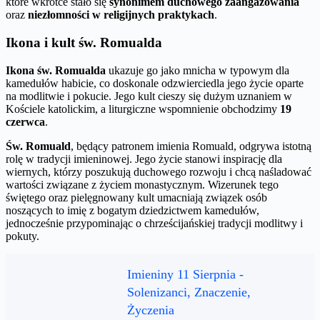
które wkrótce stało się
synonimem duchowego zaangażowania
oraz
niezłomności w religijnych praktykach
.
Ikona i kult św. Romualda
Ikona św. Romualda
ukazuje go jako mnicha w typowym dla
kamedułów habicie, co doskonale odzwierciedla jego życie oparte
na modlitwie i pokucie. Jego kult cieszy się dużym uznaniem w
Kościele katolickim, a liturgiczne wspomnienie obchodzimy
19
czerwca
.
Św. Romuald
, będący patronem imienia Romuald, odgrywa istotną
rolę w tradycji imieninowej. Jego życie stanowi inspirację dla
wiernych, którzy poszukują duchowego rozwoju i chcą naśladować
wartości związane z życiem monastycznym. Wizerunek tego
świętego oraz pielęgnowany kult umacniają związek osób
noszących to imię z bogatym dziedzictwem kamedułów,
jednocześnie przypominając o chrześcijańskiej tradycji modlitwy i
pokuty.
Imieniny 11 Sierpnia -
Solenizanci, Znaczenie,
Życzenia