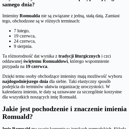
samego dnia?
Imieniny
Romualda
nie są związane z jedną, stałą datą. Zamiast
tego, obchodzone są w różnych terminach:
7 lutego,
19 czerwca,
24 czerwca,
9 sierpnia.
Ta różnorodność dat wynika z
tradycji liturgicznych
i czci
oddawanej
świętemu Romualdowi
, którego wspomnienie
przypada na
19 czerwca
.
Dzięki temu osoby obchodzące imieniny mają możliwość wyboru
najdogodniejszego dnia
dla siebie. Taki elastyczny sposób
podejścia do terminów ułatwia organizację uroczystości. W
kalendarzu imienin, te daty są uznawane za szczególnie korzystne
dla wszystkich noszących imię Romuald.
Jakie jest pochodzenie i znaczenie imienia
Romuald?
Imię Romuald
ma swoje korzenie w językach germańskich. Składa