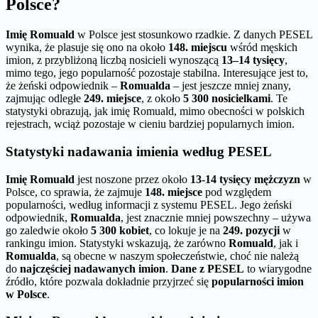
Polsce?
Imię Romuald
w Polsce jest stosunkowo rzadkie. Z danych PESEL
wynika, że plasuje się ono na około
148. miejscu
wśród męskich
imion, z przybliżoną liczbą nosicieli wynoszącą
13–14 tysięcy
,
mimo tego, jego popularność pozostaje stabilna. Interesujące jest to,
że żeński odpowiednik –
Romualda
– jest jeszcze mniej znany,
zajmując odległe
249. miejsce
, z około
5 300 nosicielkami
. Te
statystyki obrazują, jak imię Romuald, mimo obecności w polskich
rejestrach, wciąż pozostaje w cieniu bardziej popularnych imion.
Statystyki nadawania imienia według PESEL
Imię Romuald
jest noszone przez około
13-14 tysięcy mężczyzn
w
Polsce, co sprawia, że zajmuje
148. miejsce
pod względem
popularności, według informacji z systemu PESEL. Jego żeński
odpowiednik,
Romualda
, jest znacznie mniej powszechny – używa
go zaledwie około
5 300 kobiet
, co lokuje je na
249. pozycji
w
rankingu imion. Statystyki wskazują, że zarówno
Romuald
, jak i
Romualda
, są obecne w naszym społeczeństwie, choć nie należą
do
najczęściej nadawanych imion
.
Dane z PESEL
to wiarygodne
źródło, które pozwala dokładnie przyjrzeć się
popularności imion
w Polsce
.