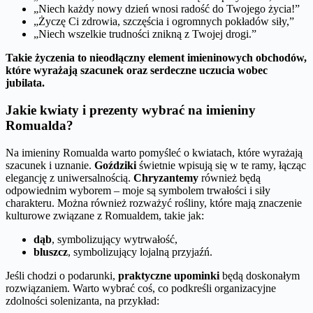
„Niech każdy nowy dzień wnosi radość do Twojego życia!”
„Życzę Ci zdrowia, szczęścia i ogromnych pokładów siły,”
„Niech wszelkie trudności znikną z Twojej drogi.”
Takie życzenia to nieodłączny element imieninowych obchodów,
które wyrażają szacunek oraz serdeczne uczucia wobec
jubilata.
Jakie kwiaty i prezenty wybrać na imieniny
Romualda?
Na imieniny Romualda warto pomyśleć o kwiatach, które wyrażają
szacunek i uznanie.
Goździki
świetnie wpisują się w te ramy, łącząc
elegancję z uniwersalnością.
Chryzantemy
również będą
odpowiednim wyborem – moje są symbolem trwałości i siły
charakteru. Można również rozważyć rośliny, które mają znaczenie
kulturowe związane z Romualdem, takie jak:
dąb
, symbolizujący wytrwałość,
bluszcz
, symbolizujący lojalną przyjaźń.
Jeśli chodzi o podarunki,
praktyczne upominki
będą doskonałym
rozwiązaniem. Warto wybrać coś, co podkreśli organizacyjne
zdolności solenizanta, na przykład: