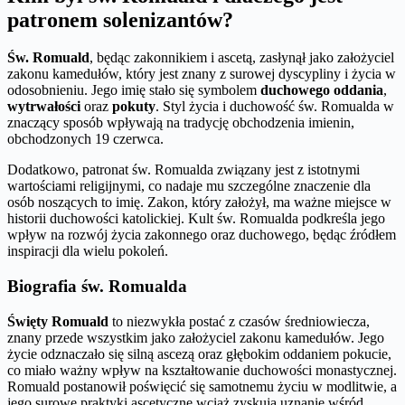
patronem solenizantów?
Św. Romuald
, będąc zakonnikiem i ascetą, zasłynął jako założyciel
zakonu kamedułów, który jest znany z surowej dyscypliny i życia w
odosobnieniu. Jego imię stało się symbolem
duchowego oddania
,
wytrwałości
oraz
pokuty
. Styl życia i duchowość św. Romualda w
znaczący sposób wpływają na tradycję obchodzenia imienin,
obchodzonych 19 czerwca.
Dodatkowo, patronat św. Romualda związany jest z istotnymi
wartościami religijnymi, co nadaje mu szczególne znaczenie dla
osób noszących to imię. Zakon, który założył, ma ważne miejsce w
historii duchowości katolickiej. Kult św. Romualda podkreśla jego
wpływ na rozwój życia zakonnego oraz duchowego, będąc źródłem
inspiracji dla wielu pokoleń.
Biografia św. Romualda
Święty Romuald
to niezwykła postać z czasów średniowiecza,
znany przede wszystkim jako założyciel zakonu kamedułów. Jego
życie odznaczało się silną ascezą oraz głębokim oddaniem pokucie,
co miało ważny wpływ na kształtowanie duchowości monastycznej.
Romuald postanowił poświęcić się samotnemu życiu w modlitwie, a
jego surowe praktyki ascetyczne wciąż zyskują uznanie wśród