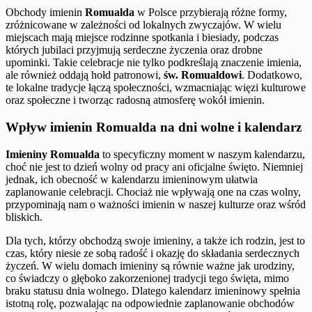
Obchody imienin
Romualda
w Polsce przybierają różne formy,
zróżnicowane w zależności od lokalnych zwyczajów. W wielu
miejscach mają miejsce rodzinne spotkania i biesiady, podczas
których jubilaci przyjmują serdeczne życzenia oraz drobne
upominki. Takie celebracje nie tylko podkreślają znaczenie imienia,
ale również oddają hołd patronowi,
św. Romualdowi
. Dodatkowo,
te lokalne tradycje łączą społeczności, wzmacniając więzi kulturowe
oraz społeczne i tworząc radosną atmosferę wokół imienin.
Wpływ imienin Romualda na dni wolne i kalendarz
Imieniny Romualda
to specyficzny moment w naszym kalendarzu,
choć nie jest to dzień wolny od pracy ani oficjalne święto. Niemniej
jednak, ich obecność w kalendarzu imieninowym ułatwia
zaplanowanie celebracji. Chociaż nie wpływają one na czas wolny,
przypominają nam o ważności imienin w naszej kulturze oraz wśród
bliskich.
Dla tych, którzy obchodzą swoje imieniny, a także ich rodzin, jest to
czas, który niesie ze sobą radość i okazję do składania serdecznych
życzeń. W wielu domach imieniny są równie ważne jak urodziny,
co świadczy o głęboko zakorzenionej tradycji tego święta, mimo
braku statusu dnia wolnego. Dlatego kalendarz imieninowy spełnia
istotną rolę, pozwalając na odpowiednie zaplanowanie obchodów