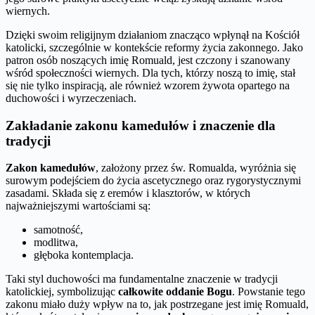
wiernych.
Dzięki swoim religijnym działaniom znacząco wpłynął na Kościół
katolicki, szczególnie w kontekście reformy życia zakonnego. Jako
patron osób noszących imię Romuald, jest czczony i szanowany
wśród społeczności wiernych. Dla tych, którzy noszą to imię, stał
się nie tylko inspiracją, ale również wzorem żywota opartego na
duchowości i wyrzeczeniach.
Zakładanie zakonu kamedułów i znaczenie dla
tradycji
Zakon kamedułów
, założony przez św. Romualda, wyróżnia się
surowym podejściem do życia ascetycznego oraz rygorystycznymi
zasadami. Składa się z eremów i klasztorów, w których
najważniejszymi wartościami są:
samotność,
modlitwa,
głęboka kontemplacja.
Taki styl duchowości ma fundamentalne znaczenie w tradycji
katolickiej, symbolizując
całkowite oddanie Bogu
. Powstanie tego
zakonu miało duży wpływ na to, jak postrzegane jest imię Romuald,