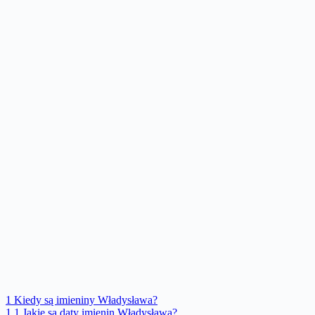
1
Kiedy są imieniny Władysława?
1.1
Jakie są daty imienin Władysława?