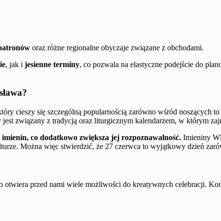
patronów
oraz różne regionalne obyczaje związane z obchodami.
ie
, jak i
jesienne terminy
, co pozwala na elastyczne podejście do pla
ysława?
który cieszy się szczególną popularnością zarówno wśród noszących to i
jest związany z tradycją oraz liturgicznym kalendarzem, w którym zaj
h imienin, co dodatkowo zwiększa jej rozpoznawalność.
Imieniny Wł
lturze. Można więc stwierdzić, że 27 czerwca to wyjątkowy dzień zarówn
o otwiera przed nami wiele możliwości do kreatywnych celebracji. Konk