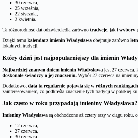
30 czerwca,
25 września,
22 stycznia,
2 kwietnia.
Ta różnorodność dat odzwierciedla zarówno
tradycje
, jak i
wybory 
Dzięki temu
kalendarz imienin Władysława
obejmuje zarówno
letn
lokalnych tradycji.
Który dzień jest najpopularniejszy dla imienin Wład
Najbardziej znanym dniem imienin Władysława
jest 27 czerwca, 
doskonale świadczy o jej znaczeniu.
Wybór 27 czerwca na imieniny 
Dodatkowo,
data ta regularnie pojawia się w różnych rankingac
zainteresowaniem, co podkreśla znaczenie tych tradycji w polskiej ku
Jak często w roku przypadają imieniny Władysława?
Imieniny Władysława
są obchodzone aż cztery razy w ciągu roku, c
12 czerwca,
27 czerwca,
30 czerwca,