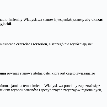
onadto, imieniny Władysława stanowią wspaniałą szansę, aby
okazać
yjaciół
.
miesiącach
czerwiec
i
wrzesień
, a szczególnie wyróżniają się:
śnia
również stanowi istotną datę, która jest często związana ze
informacjami na temat imienin Władysława powinny zapoznać się z
t efektem wyboru patronów i specyficznych zwyczajów regionalnych,