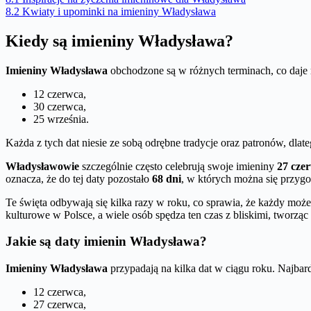
8.2
Kwiaty i upominki na imieniny Władysława
Kiedy są imieniny Władysława?
Imieniny Władysława
obchodzone są w różnych terminach, co daje 
12 czerwca,
30 czerwca,
25 września.
Każda z tych dat niesie ze sobą odrębne tradycje oraz patronów, dlat
Władysławowie
szczególnie często celebrują swoje imieniny
27 cze
oznacza, że do tej daty pozostało
68 dni
, w których można się przyg
Te święta odbywają się kilka razy w roku, co sprawia, że każdy moż
kulturowe w Polsce, a wiele osób spędza ten czas z bliskimi, tworz
Jakie są daty imienin Władysława?
Imieniny Władysława
przypadają na kilka dat w ciągu roku. Najbard
12 czerwca,
27 czerwca,