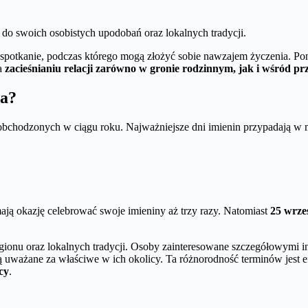
do swoich osobistych upodobań oraz lokalnych tradycji.
ć spotkanie, podczas którego mogą złożyć sobie nawzajem życzenia. P
ja
zacieśnianiu relacji zarówno w gronie rodzinnym, jak i wśród prz
wa?
obchodzonych w ciągu roku. Najważniejsze dni imienin przypadają w 
ają okazję celebrować swoje imieniny aż trzy razy. Natomiast
25 wrze
egionu oraz lokalnych tradycji. Osoby zainteresowane szczegółowymi 
 są uważane za właściwe w ich okolicy. Ta różnorodność terminów jes
cy
.