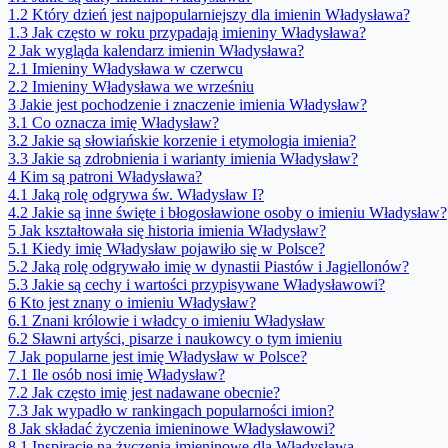
1.2
Który dzień jest najpopularniejszy dla imienin Władysława?
1.3
Jak często w roku przypadają imieniny Władysława?
2
Jak wygląda kalendarz imienin Władysława?
2.1
Imieniny Władysława w czerwcu
2.2
Imieniny Władysława we wrześniu
3
Jakie jest pochodzenie i znaczenie imienia Władysław?
3.1
Co oznacza imię Władysław?
3.2
Jakie są słowiańskie korzenie i etymologia imienia?
3.3
Jakie są zdrobnienia i warianty imienia Władysław?
4
Kim są patroni Władysława?
4.1
Jaką rolę odgrywa św. Władysław I?
4.2
Jakie są inne święte i błogosławione osoby o imieniu Władysław?
5
Jak kształtowała się historia imienia Władysław?
5.1
Kiedy imię Władysław pojawiło się w Polsce?
5.2
Jaką rolę odgrywało imię w dynastii Piastów i Jagiellonów?
5.3
Jakie są cechy i wartości przypisywane Władysławowi?
6
Kto jest znany o imieniu Władysław?
6.1
Znani królowie i władcy o imieniu Władysław
6.2
Sławni artyści, pisarze i naukowcy o tym imieniu
7
Jak popularne jest imię Władysław w Polsce?
7.1
Ile osób nosi imię Władysław?
7.2
Jak często imię jest nadawane obecnie?
7.3
Jak wypadło w rankingach popularności imion?
8
Jak składać życzenia imieninowe Władysławowi?
8.1
Inspiracje na życzenia imieninowe dla Władysława