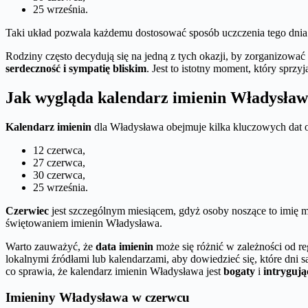
25 września.
Taki układ pozwala każdemu dostosować sposób uczczenia tego dnia 
Rodziny często decydują się na jedną z tych okazji, by zorganizowa
serdeczność i sympatię bliskim
. Jest to istotny moment, który sprzy
Jak wygląda kalendarz imienin Władysła
Kalendarz imienin
dla Władysława obejmuje kilka kluczowych dat 
12 czerwca,
27 czerwca,
30 czerwca,
25 września.
Czerwiec
jest szczególnym miesiącem, gdyż osoby noszące to imię m
świętowaniem imienin Władysława.
Warto zauważyć, że
data imienin
może się różnić w zależności od r
lokalnymi źródłami lub kalendarzami, aby dowiedzieć się, które dni
co sprawia, że kalendarz imienin Władysława jest
bogaty
i
intrygują
Imieniny Władysława w czerwcu