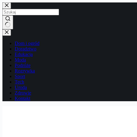
Przejdź
do
treści
Brak
wyników
Dom i ogród
Doradztwo
Edukacja
Moda
Podróże
Rozrywka
Sport
Tech
Uroda
Zdrowie
Kontakt