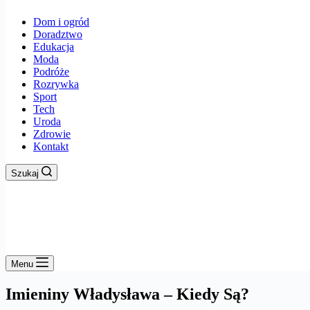
Dom i ogród
Doradztwo
Edukacja
Moda
Podróże
Rozrywka
Sport
Tech
Uroda
Zdrowie
Kontakt
Szukaj
Menu
Imieniny Władysława – Kiedy Są?