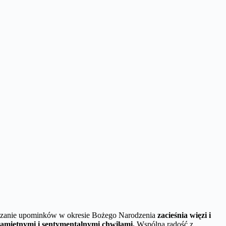
zanie upominków w okresie Bożego Narodzenia
zacieśnia więzi i
ę pamiętnymi i sentymentalnymi chwilami.
Wspólna radość z