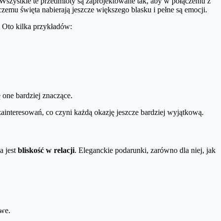
Wszystkie te przedmioty są zaprojektowane tak, aby w połączeniu z
emu święta nabierają jeszcze większego blasku i pełne są emocji.
. Oto kilka przykładów:
 one bardziej znaczące.
 zainteresowań, co czyni każdą okazję jeszcze bardziej wyjątkową.
a jest
bliskość w relacji
. Eleganckie podarunki, zarówno dla niej, jak
owe.