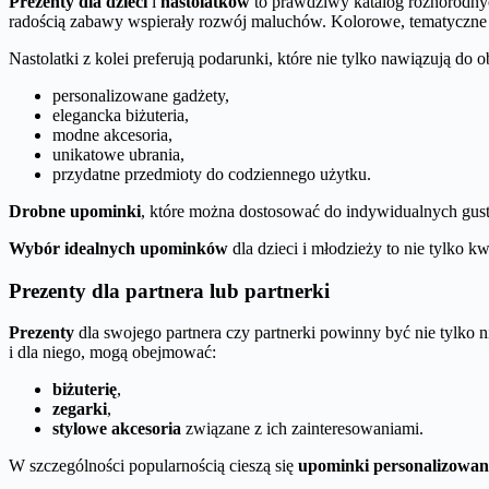
Prezenty dla dzieci
i
nastolatków
to prawdziwy katalog różnorodnych
radością zabawy wspierały rozwój maluchów. Kolorowe, tematyczne za
Nastolatki z kolei preferują podarunki, które nie tylko nawiązują 
personalizowane gadżety,
elegancka biżuteria,
modne akcesoria,
unikatowe ubrania,
przydatne przedmioty do codziennego użytku.
Drobne upominki
, które można dostosować do indywidualnych gustó
Wybór idealnych upominków
dla dzieci i młodzieży to nie tylko k
Prezenty dla partnera lub partnerki
Prezenty
dla swojego partnera czy partnerki powinny być nie tylko n
i dla niego, mogą obejmować:
biżuterię
,
zegarki
,
stylowe akcesoria
związane z ich zainteresowaniami.
W szczególności popularnością cieszą się
upominki personalizowan