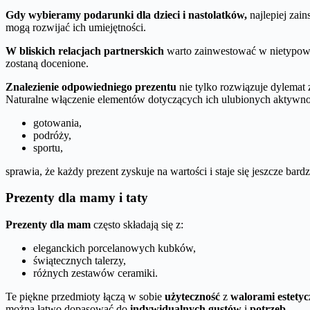
Gdy wybieramy podarunki dla dzieci i nastolatków,
najlepiej zai
mogą rozwijać ich umiejętności.
W bliskich relacjach partnerskich
warto zainwestować w nietypowe 
zostaną docenione.
Znalezienie odpowiedniego prezentu
nie tylko rozwiązuje dylemat
Naturalne włączenie elementów dotyczących ich ulubionych aktywnoś
gotowania,
podróży,
sportu,
sprawia, że każdy prezent zyskuje na wartości i staje się jeszcze bardzi
Prezenty dla mamy i taty
Prezenty dla mam
często składają się z:
eleganckich porcelanowych kubków,
świątecznych talerzy,
różnych zestawów ceramiki.
Te piękne przedmioty łączą w sobie
użyteczność
z
walorami estety
można łatwo dopasować do
indywidualnych gustów
i
potrzeb
.