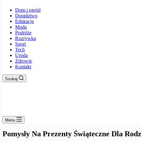
Dom i ogród
Doradztwo
Edukacja
Moda
Podróże
Rozrywka
Sport
Tech
Uroda
Zdrowie
Kontakt
Szukaj
Menu
Pomysły Na Prezenty Świąteczne Dla Rodz