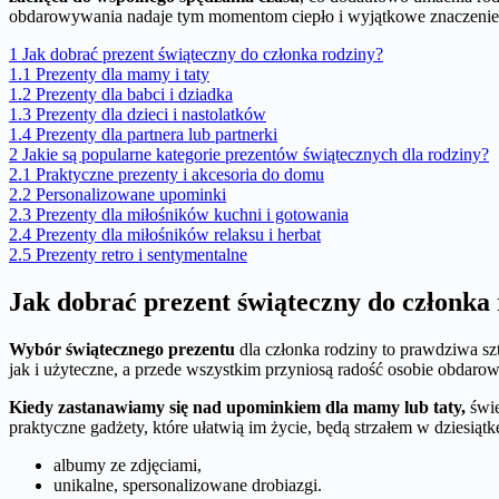
obdarowywania nadaje tym momentom ciepło i wyjątkowe znaczenie, 
1
Jak dobrać prezent świąteczny do członka rodziny?
1.1
Prezenty dla mamy i taty
1.2
Prezenty dla babci i dziadka
1.3
Prezenty dla dzieci i nastolatków
1.4
Prezenty dla partnera lub partnerki
2
Jakie są popularne kategorie prezentów świątecznych dla rodziny?
2.1
Praktyczne prezenty i akcesoria do domu
2.2
Personalizowane upominki
2.3
Prezenty dla miłośników kuchni i gotowania
2.4
Prezenty dla miłośników relaksu i herbat
2.5
Prezenty retro i sentymentalne
Jak dobrać prezent świąteczny do członka
Wybór świątecznego prezentu
dla członka rodziny to prawdziwa sz
jak i użyteczne, a przede wszystkim przyniosą radość osobie obdarow
Kiedy zastanawiamy się nad upominkiem dla mamy lub taty,
świe
praktyczne gadżety, które ułatwią im życie, będą strzałem w dziesiątk
albumy ze zdjęciami,
unikalne, spersonalizowane drobiazgi.