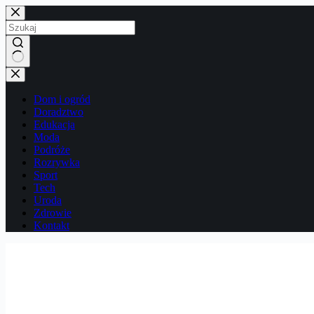
Przejdź
do
treści
Brak
wyników
Dom i ogród
Doradztwo
Edukacja
Moda
Podróże
Rozrywka
Sport
Tech
Uroda
Zdrowie
Kontakt