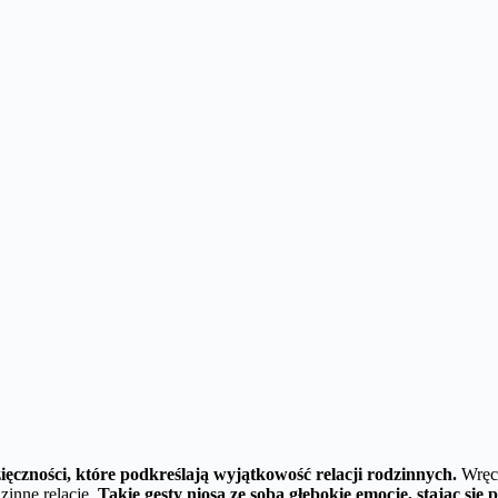
ięczności, które
podkreślają wyjątkowość relacji rodzinnych
.
Wręc
zinne relacje.
Takie gesty niosą ze sobą głębokie emocje, stając si