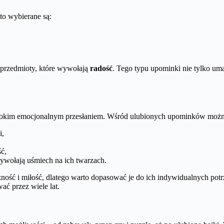
to wybierane są:
e przedmioty, które wywołają
radość
. Tego typu upominki nie tylko um
ębokim emocjonalnym przesłaniem. Wśród ulubionych upominków możn
i,
ć,
 wywołają uśmiech na ich twarzach.
ność i miłość, dlatego warto dopasować je do ich indywidualnych pot
ać przez wiele lat.