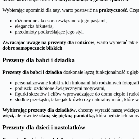
Wybierając upominki dla taty, warto postawić na
praktyczność
. Częs
różnorodne akcesoria związane z jego pasjami,
elegancka biżuteria,
przedmioty podkreślające jego styl.
Zwracając uwagę na prezenty dla rodziców
, warto wybierać taki
dobre samopoczucie bliskich
.
Prezenty dla babci i dziadka
Prezenty dla babci i dziadka
doskonale łączą funkcjonalność z gł
personalizowane kubki z ich imionami lub rodzinnych fotografi
poduszki ozdobione świątecznymi motywami,
figurki skrzatów i elfów wprowadzające do domu ciepło i radoś
słodkie przekąski, takie jak krówki czy naturalny miód, które
Wybierając prezenty dla dziadków
, chcemy wyrazić naszą wdzięcz
więzi,
ale również
staną się piękną pamiątką,
która będzie ich radow
Prezenty dla dzieci i nastolatków